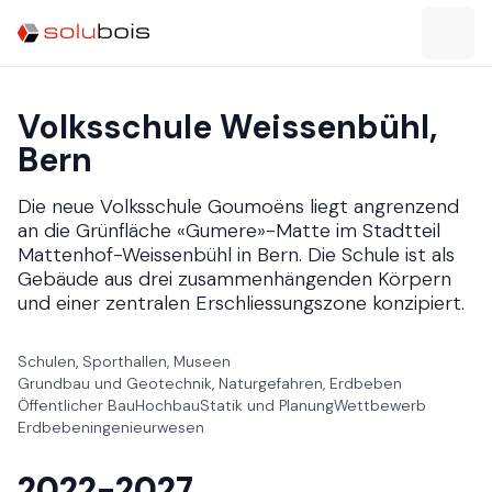
Volksschule Weissenbühl​​​​‌ ‍ ​‍​‍‌‍ ‌ ​‍‌‍‍‌‌‍‌ ‌‍‍‌‌‍ ‍​‍​‍​ ‍‍​‍​‍‌ ​ ‌‍​‌‌‍ ‍‌‍‍‌‌ ‌​‌ ‍‌​‍ ‍‌‍‍‌‌‍ ​‍​‍​‍ ​​‍​‍‌‍‍​‌ ​‍‌‍‌‌‌‍‌‍​‍​‍​ ‍‍​‍​‍‌‍‍​‌ ‌​‌ ‌​‌ ​​​ ‍‍​‍ ​‍ ‌‍ ​‌‍ ‌‍​ ‌‍​‌‌‍ ​‌‍‍​‌‍ ‌ ​ ‌ ‌​​ ‍‍​ ​ ​ ​ ​ ​ ​ ​ ​‍ ‌‍‍‌‌‍ ‍‌ ‌​‌‍‌‌‌‍ ‍‌ ‌​​‍ ‌‍‌‌‌‍‌​‌‍‍‌‌ ‌​​‍ ‌‍ ‌‌‍ ‌‍‌​‌‍‌‌​ ‌‌ ​​‌ ​‍‌‍‌‌‌ ​ ‌‍‌‌‌‍ ‍‌ ‌​‌‍​‌‌ ‌​‌‍‍‌‌‍ ‌‍ ‍​ ‍ ‌‍‍‌‌‍‌​​ ‌​ ‌​​ ​‍​ ​ ​ ‌ ‌‍​‍​ ​ ​ ‌‌​ ‍​​‍ ‌​ ‌‌‌‍​‌​ ‍​​ ​‌​‍ ‌​ ‌​​ ‍​‌‍​ ​ ‌ ​‍ ‌​ ‍‌​ ​​​ ‌​‌‍​ ​‍ ‌​ ‌‍‌‍‌‌​ ​​​ ‌​‌‍‌‍​ ​‍​ ​‌‌‍‌​‌‍‌‌​ ​ ​ ‌‍​ ‍​​ ‍ ‌ ‌​‌ ‍‌‌ ​​‌‍‌‌​ ‌‌ ​​‌ ​‍‌‍ ‌‍‍‍‌‍‌‌‌‍​ ‌ ‌​​ ‍ ‌ ​​‌‍​‌‌ ‌​‌‍‍​​ ‌‌ ‌​‌‍‍‌‌ ‌​‌‍ ​‌‍‌‌​‍‌‌​ ‌‌‌​​‍‌‌ ‌‍‍ ‌‍‌‌‌ ‍‌​‍‌‌​ ​ ‌​‌​​‍‌‌​ ​ ‌​‌​​‍‌‌​ ​‍​ ​‍‌‍‌​‌‍‌‌​‍‌‌​ ​‍​ ​‍​‍‌‌​ ‌‌‌​‌​​‍ ‍‌ ‌‍‌‍​‌‌‍ ​‌ ‌‌‌‍‌‌​ ‌‍​‍‌‍​‌‌ ​ ‌‍‌‌‌‌‌‌‌ ​‍‌‍ ​​ ‌‌‍‍​‌ ‌​‌ ‌​‌ ​​​‍‌‌​ ​ ‌​​‌​‍‌‌​ ​‍‌​‌‍​‍‌‌​ ​‍‌​‌‍‌‍ ​‌‍ ‌‍​ ‌‍​‌‌‍ ​‌‍‍​‌‍ ‌ ​ ‌ ‌​​‍‌‌​ ​ ‌​​‌​ ​ ​ ​ ​ ​ ​ ​ ​‍‌‍‌‍‍‌‌‍‌​​ ‌​ ‌​​ ​‍​ ​ ​ ‌ ‌‍​‍​ ​ ​ ‌‌​ ‍​​‍ ‌​ ‌‌‌‍​‌​ ‍​​ ​‌​‍ ‌​ ‌​​ ‍​‌‍​ ​ ‌ ​‍ ‌​ ‍‌​ ​​​ ‌​‌‍​ ​‍ ‌​ ‌‍‌‍‌‌​ ​​​ ‌​‌‍‌‍​ ​‍​ ​‌‌‍‌​‌‍‌‌​ ​ ​ ‌‍​ ‍​​‍‌‍‌ ‌​‌ ‍‌‌ ​​‌‍‌‌​ ‌‌ ​​‌ ​‍‌‍ ‌‍‍‍‌‍‌‌‌‍​ ‌ ‌​​‍‌‍‌ ​​‌‍​‌‌ ‌​‌‍‍​​ ‌‌ ‌​‌‍‍‌‌ ‌​‌‍ ​‌‍‌‌​‍‌‌​ ‌‌‌​​‍‌‌ ‌‍‍ ‌‍‌‌‌ ‍‌​‍‌‌​ ​ ‌​‌​​‍‌‌​ ​ ‌​‌​​‍‌‌​ ​‍​ ​‍‌‍‌​‌‍‌‌​‍‌‌​ ​‍​ ​‍​‍‌‌​ ‌‌‌​‌​​‍ ‍‌ ‌‍‌‍​‌‌‍ ​‌ ‌‌‌‍‌‌​‍‌‍‌ ​​‌‍‌‌‌ ​‍‌ ​ ‌ ​​‌‍‌‌‌‍​ ‌ ‌​‌‍‍‌‌ ‌‍‌‍‌‌​ ‌‌ ​​‌ ‌‌‌‍​‍‌‍ ​‌‍‍‌‌ ​ ‌‍‍​‌‍‌‌‌‍‌​​‍​‍‌ ‌,
Bern​​​​‌ ‍ ​‍​‍‌‍ ‌ ​‍‌‍‍‌‌‍‌ ‌‍‍‌‌‍ ‍​‍​‍​ ‍‍​‍​‍‌ ​ ‌‍​‌‌‍ ‍‌‍‍‌‌ ‌​‌ ‍‌​‍ ‍‌‍‍‌‌‍ ​‍​‍​‍ ​​‍​‍‌‍‍​‌ ​‍‌‍‌‌‌‍‌‍​‍​‍​ ‍‍​‍​‍‌‍‍​‌ ‌​‌ ‌​‌ ​​​ ‍‍​‍ ​‍ ‌‍ ​‌‍ ‌‍​ ‌‍​‌‌‍ ​‌‍‍​‌‍ ‌ ​ ‌ ‌​​ ‍‍​ ​ ​ ​ ​ ​ ​ ​ ​‍ ‌‍‍‌‌‍ ‍‌ ‌​‌‍‌‌‌‍ ‍‌ ‌​​‍ ‌‍‌‌‌‍‌​‌‍‍‌‌ ‌​​‍ ‌‍ ‌‌‍ ‌‍‌​‌‍‌‌​ ‌‌ ​​‌ ​‍‌‍‌‌‌ ​ ‌‍‌‌‌‍ ‍‌ ‌​‌‍​‌‌ ‌​‌‍‍‌‌‍ ‌‍ ‍​ ‍ ‌‍‍‌‌‍‌​​ ‌​ ‌​​ ​‍​ ​ ​ ‌ ‌‍​‍​ ​ ​ ‌‌​ ‍​​‍ ‌​ ‌‌‌‍​‌​ ‍​​ ​‌​‍ ‌​ ‌​​ ‍​‌‍​ ​ ‌ ​‍ ‌​ ‍‌​ ​​​ ‌​‌‍​ ​‍ ‌​ ‌‍‌‍‌‌​ ​​​ ‌​‌‍‌‍​ ​‍​ ​‌‌‍‌​‌‍‌‌​ ​ ​ ‌‍​ ‍​​ ‍ ‌ ‌​‌ ‍‌‌ ​​‌‍‌‌​ ‌‌ ​​‌ ​‍‌‍ ‌‍‍‍‌‍‌‌‌‍​ ‌ ‌​​ ‍ ‌ ​​‌‍​‌‌ ‌​‌‍‍​​ ‌‌‍ ​‌‍ ‌‍​ ‌‍​‌‌ ‌​‌‍‍‌‌‍ ‌‍ ‍​‍‌‌​ ‌‌‌​​‍‌‌ ‌‍‍ ‌‍‌‌‌ ‍‌​‍‌‌​ ​ ‌​‌​​‍‌‌​ ​ ‌​‌​​‍‌‌​ ​‍​ ​‍‌‍‌​‌‍‌‌​‍‌‌​ ​‍​ ​‍​‍‌‌​ ‌‌‌​‌​​‍ ‍‌ ‌‍‌‍​‌‌‍ ​‌ ‌‌‌‍‌‌​ ‌‍​‍‌‍​‌‌ ​ ‌‍‌‌‌‌‌‌‌ ​‍‌‍ ​​ ‌‌‍‍​‌ ‌​‌ ‌​‌ ​​​‍‌‌​ ​ ‌​​‌​‍‌‌​ ​‍‌​‌‍​‍‌‌​ ​‍‌​‌‍‌‍ ​‌‍ ‌‍​ ‌‍​‌‌‍ ​‌‍‍​‌‍ ‌ ​ ‌ ‌​​‍‌‌​ ​ ‌​​‌​ ​ ​ ​ ​ ​ ​ ​ ​‍‌‍‌‍‍‌‌‍‌​​ ‌​ ‌​​ ​‍​ ​ ​ ‌ ‌‍​‍​ ​ ​ ‌‌​ ‍​​‍ ‌​ ‌‌‌‍​‌​ ‍​​ ​‌​‍ ‌​ ‌​​ ‍​‌‍​ ​ ‌ ​‍ ‌​ ‍‌​ ​​​ ‌​‌‍​ ​‍ ‌​ ‌‍‌‍‌‌​ ​​​ ‌​‌‍‌‍​ ​‍​ ​‌‌‍‌​‌‍‌‌​ ​ ​ ‌‍​ ‍​​‍‌‍‌ ‌​‌ ‍‌‌ ​​‌‍‌‌​ ‌‌ ​​‌ ​‍‌‍ ‌‍‍‍‌‍‌‌‌‍​ ‌ ‌​​‍‌‍‌ ​​‌‍​‌‌ ‌​‌‍‍​​ ‌‌‍ ​‌‍ ‌‍​ ‌‍​‌‌ ‌​‌‍‍‌‌‍ ‌‍ ‍​‍‌‌​ ‌‌‌​​‍‌‌ ‌‍‍ ‌‍‌‌‌ ‍‌​‍‌‌​ ​ ‌​‌​​‍‌‌​ ​ ‌​‌​​‍‌‌​ ​‍​ ​‍‌‍‌​‌‍‌‌​‍‌‌​ ​‍​ ​‍​‍‌‌​ ‌‌‌​‌​​‍ ‍‌ ‌‍‌‍​‌‌‍ ​‌ ‌‌‌‍‌‌​‍‌‍‌ ​​‌‍‌‌‌ ​‍‌ ​ ‌ ​​‌‍‌‌‌‍​ ‌ ‌​‌‍‍‌‌ ‌‍‌‍‌‌​ ‌‌ ​​‌ ‌‌‌‍​‍‌‍ ​‌‍‍‌‌ ​ ‌‍‍​‌‍‌‌‌‍‌​​‍​‍‌ ‌
Die neue Volksschule Goumoëns liegt angrenzend
an die Grünfläche «Gumere»-Matte im Stadtteil
Mattenhof-Weissenbühl in Bern. Die Schule ist als
Gebäude aus drei zusammenhängenden Körpern
und einer zentralen Erschliessungszone konzipiert.​​​​‌ ‍ ​‍​‍‌‍ ‌ ​‍‌‍‍‌‌‍‌ ‌‍‍‌‌‍ ‍​‍​‍​ ‍‍​‍​‍‌ ​ ‌‍​‌‌‍ ‍‌‍‍‌‌ ‌​‌ ‍‌​‍ ‍‌‍‍‌‌‍ ​‍​‍​‍ ​​‍​‍‌‍‍​‌ ​‍‌‍‌‌‌‍‌‍​‍​‍​ ‍‍​‍​‍‌‍‍​‌ ‌​‌ ‌​‌ ​​​ ‍‍​‍ ​‍ ‌‍ ​‌‍ ‌‍​ ‌‍​‌‌‍ ​‌‍‍​‌‍ ‌ ​ ‌ ‌​​ ‍‍​ ​ ​ ​ ​ ​ ​ ​ ​‍ ‌‍‍‌‌‍ ‍‌ ‌​‌‍‌‌‌‍ ‍‌ ‌​​‍ ‌‍‌‌‌‍‌​‌‍‍‌‌ ‌​​‍ ‌‍ ‌‌‍ ‌‍‌​‌‍‌‌​ ‌‌ ​​‌ ​‍‌‍‌‌‌ ​ ‌‍‌‌‌‍ ‍‌ ‌​‌‍​‌‌ ‌​‌‍‍‌‌‍ ‌‍ ‍​ ‍ ‌‍‍‌‌‍‌​​ ‌​ ‌​​ ​‍​ ​ ​ ‌ ‌‍​‍​ ​ ​ ‌‌​ ‍​​‍ ‌​ ‌‌‌‍​‌​ ‍​​ ​‌​‍ ‌​ ‌​​ ‍​‌‍​ ​ ‌ ​‍ ‌​ ‍‌​ ​​​ ‌​‌‍​ ​‍ ‌​ ‌‍‌‍‌‌​ ​​​ ‌​‌‍‌‍​ ​‍​ ​‌‌‍‌​‌‍‌‌​ ​ ​ ‌‍​ ‍​​ ‍ ‌ ‌​‌ ‍‌‌ ​​‌‍‌‌​ ‌‌ ​​‌ ​‍‌‍ ‌‍‍‍‌‍‌‌‌‍​ ‌ ‌​​ ‍ ‌ ​​‌‍​‌‌ ‌​‌‍‍​​ ‌‌ ​ ‌‍‍​‌‍ ‌ ​‍‌ ‌​‌​‌​‌‍‌‌‌ ​ ‌‍​ ‌ ​‍‌‍‍‌‌ ​​‌ ‌​‌‍‍‌‌‍ ‌‍ ‍​‍‌‌​ ‌‌‌​​‍‌‌ ‌‍‍ ‌‍‌‌‌ ‍‌​‍‌‌​ ​ ‌​‌​​‍‌‌​ ​ ‌​‌​​‍‌‌​ ​‍​ ​‍‌‍‌​‌‍‌‌​‍‌‌​ ​‍​ ​‍​‍‌‌​ ‌‌‌​‌​​‍ ‍‌ ‌‍‌‍​‌‌‍ ​‌ ‌‌‌‍‌‌​ ‌‍​‍‌‍​‌‌ ​ ‌‍‌‌‌‌‌‌‌ ​‍‌‍ ​​ ‌‌‍‍​‌ ‌​‌ ‌​‌ ​​​‍‌‌​ ​ ‌​​‌​‍‌‌​ ​‍‌​‌‍​‍‌‌​ ​‍‌​‌‍‌‍ ​‌‍ ‌‍​ ‌‍​‌‌‍ ​‌‍‍​‌‍ ‌ ​ ‌ ‌​​‍‌‌​ ​ ‌​​‌​ ​ ​ ​ ​ ​ ​ ​ ​‍‌‍‌‍‍‌‌‍‌​​ ‌​ ‌​​ ​‍​ ​ ​ ‌ ‌‍​‍​ ​ ​ ‌‌​ ‍​​‍ ‌​ ‌‌‌‍​‌​ ‍​​ ​‌​‍ ‌​ ‌​​ ‍​‌‍​ ​ ‌ ​‍ ‌​ ‍‌​ ​​​ ‌​‌‍​ ​‍ ‌​ ‌‍‌‍‌‌​ ​​​ ‌​‌‍‌‍​ ​‍​ ​‌‌‍‌​‌‍‌‌​ ​ ​ ‌‍​ ‍​​‍‌‍‌ ‌​‌ ‍‌‌ ​​‌‍‌‌​ ‌‌ ​​‌ ​‍‌‍ ‌‍‍‍‌‍‌‌‌‍​ ‌ ‌​​‍‌‍‌ ​​‌‍​‌‌ ‌​‌‍‍​​ ‌‌ ​ ‌‍‍​‌‍ ‌ ​‍‌ ‌​‌​‌​‌‍‌‌‌ ​ ‌‍​ ‌ ​‍‌‍‍‌‌ ​​‌ ‌​‌‍‍‌‌‍ ‌‍ ‍​‍‌‌​ ‌‌‌​​‍‌‌ ‌‍‍ ‌‍‌‌‌ ‍‌​‍‌‌​ ​ ‌​‌​​‍‌‌​ ​ ‌​‌​​‍‌‌​ ​‍​ ​‍‌‍‌​‌‍‌‌​‍‌‌​ ​‍​ ​‍​‍‌‌​ ‌‌‌​‌​​‍ ‍‌ ‌‍‌‍​‌‌‍ ​‌ ‌‌‌‍‌‌​‍‌‍‌ ​​‌‍‌‌‌ ​‍‌ ​ ‌ ​​‌‍‌‌‌‍​ ‌ ‌​‌‍‍‌‌ ‌‍‌‍‌‌​ ‌‌ ​​‌ ‌‌‌‍​‍‌‍ ​‌‍‍‌‌ ​ ‌‍‍​‌‍‌‌‌‍‌​​‍​‍‌ ‌
Schulen, Sporthallen, Museen​​​​‌ ‍ ​‍​‍‌‍ ‌ ​‍‌‍‍‌‌‍‌ ‌‍‍‌‌‍ ‍​‍​‍​ ‍‍​‍​‍‌ ​ ‌‍​‌‌‍ ‍‌‍‍‌‌ ‌​‌ ‍‌​‍ ‍‌‍‍‌‌‍ ​‍​‍​‍ ​​‍​‍‌‍‍​‌ ​‍‌‍‌‌‌‍‌‍​‍​‍​ ‍‍​‍​‍‌‍‍​‌ ‌​‌ ‌​‌ ​​​ ‍‍​‍ ​‍ ‌‍ ​‌‍ ‌‍​ ‌‍​‌‌‍ ​‌‍‍​‌‍ ‌ ​ ‌ ‌​​ ‍‍​ ​ ​ ​ ​ ​ ​ ​ ​‍ ‌‍‍‌‌‍ ‍‌ ‌​‌‍‌‌‌‍ ‍‌ ‌​​‍ ‌‍‌‌‌‍‌​‌‍‍‌‌ ‌​​‍ ‌‍ ‌‌‍ ‌‍‌​‌‍‌‌​ ‌‌ ​​‌ ​‍‌‍‌‌‌ ​ ‌‍‌‌‌‍ ‍‌ ‌​‌‍​‌‌ ‌​‌‍‍‌‌‍ ‌‍ ‍​ ‍ ‌‍‍‌‌‍‌​​ ‌‌ ‌ ‌‍​‍‌ ​ ‌‍ ​​ ‌​‌‍ ‍‌​​‍‌​ ‌‌‌​‍‌‍ ‌‌​ ‌‌‍‌‍‌‌‌ ‌ ‌‌‌​​‍‌ ​​‌​​‍‌‌‍​​ ‌ ‌​‍‌‌ ​​‌‍‍‌​ ‍ ‌ ‌​‌ ‍‌‌ ​​‌‍‌‌​ ‌‌ ​​‌ ​‍‌‍ ‌‍‍‍‌‍‌‌‌‍​ ‌ ‌​‌​​ ‌‍​‌‌ ‌​‌‍‌‌‌‍‌ ‌‍ ‌ ​‍‌ ‍‌​ ‍ ‌ ​​‌‍​‌‌ ‌​‌‍‍​​ ‌‌‍ ‍‌‍​‌‌‍ ‌‌‍‌‌​‍‌‌​ ‌‌‌​​‍‌‌ ‌‍‍ ‌‍‌‌‌ ‍‌​‍‌‌​ ​ ‌​‌​​‍‌‌​ ​ ‌​‌​​‍‌‌​ ​‍​ ​‍‌‍‌​‌‍‌‌​‍‌‌​ ​‍​ ​‍​‍‌‌​ ‌‌‌​‌​​‍ ‍‌ ‌‍‌‍​‌‌‍ ​‌ ‌‌‌‍‌‌​ ‌‍​‍‌‍​‌‌ ​ ‌‍‌‌‌‌‌‌‌ ​‍‌‍ ​​ ‌‌‍‍​‌ ‌​‌ ‌​‌ ​​​‍‌‌​ ​ ‌​​‌​‍‌‌​ ​‍‌​‌‍​‍‌‌​ ​‍‌​‌‍‌‍ ​‌‍ ‌‍​ ‌‍​‌‌‍ ​‌‍‍​‌‍ ‌ ​ ‌ ‌​​‍‌‌​ ​ ‌​​‌​ ​ ​ ​ ​ ​ ​ ​ ​‍‌‍‌‍‍‌‌‍‌​​ ‌‌ ‌ ‌‍​‍‌ ​ ‌‍ ​​ ‌​‌‍ ‍‌​​‍‌​ ‌‌‌​‍‌‍ ‌‌​ ‌‌‍‌‍‌‌‌ ‌ ‌‌‌​​‍‌ ​​‌​​‍‌‌‍​​ ‌ ‌​‍‌‌ ​​‌‍‍‌​‍‌‍‌ ‌​‌ ‍‌‌ ​​‌‍‌‌​ ‌‌ ​​‌ ​‍‌‍ ‌‍‍‍‌‍‌‌‌‍​ ‌ ‌​‌​​ ‌‍​‌‌ ‌​‌‍‌‌‌‍‌ ‌‍ ‌ ​‍‌ ‍‌​‍‌‍‌ ​​‌‍​‌‌ ‌​‌‍‍​​ ‌‌‍ ‍‌‍​‌‌‍ ‌‌‍‌‌​‍‌‌​ ‌‌‌​​‍‌‌ ‌‍‍ ‌‍‌‌‌ ‍‌​‍‌‌​ ​ ‌​‌​​‍‌‌​ ​ ‌​‌​​‍‌‌​ ​‍​ ​‍‌‍‌​‌‍‌‌​‍‌‌​ ​‍​ ​‍​‍‌‌​ ‌‌‌​‌​​‍ ‍‌ ‌‍‌‍​‌‌‍ ​‌ ‌‌‌‍‌‌​‍‌‍‌ ​​‌‍‌‌‌ ​‍‌ ​ ‌ ​​‌‍‌‌‌‍​ ‌ ‌​‌‍‍‌‌ ‌‍‌‍‌‌​ ‌‌ ​​‌ ‌‌‌‍​‍‌‍ ​‌‍‍‌‌ ​ ‌‍‍​‌‍‌‌‌‍‌​​‍​‍‌ ‌
Grundbau und Geotechnik, Naturgefahren, Erdbeben​​​​‌ ‍ ​‍​‍‌‍ ‌ ​‍‌‍‍‌‌‍‌ ‌‍‍‌‌‍ ‍​‍​‍​ ‍‍​‍​‍‌ ​ ‌‍​‌‌‍ ‍‌‍‍‌‌ ‌​‌ ‍‌​‍ ‍‌‍‍‌‌‍ ​‍​‍​‍ ​​‍​‍‌‍‍​‌ ​‍‌‍‌‌‌‍‌‍​‍​‍​ ‍‍​‍​‍‌‍‍​‌ ‌​‌ ‌​‌ ​​​ ‍‍​‍ ​‍ ‌‍ ​‌‍ ‌‍​ ‌‍​‌‌‍ ​‌‍‍​‌‍ ‌ ​ ‌ ‌​​ ‍‍​ ​ ​ ​ ​ ​ ​ ​ ​‍ ‌‍‍‌‌‍ ‍‌ ‌​‌‍‌‌‌‍ ‍‌ ‌​​‍ ‌‍‌‌‌‍‌​‌‍‍‌‌ ‌​​‍ ‌‍ ‌‌‍ ‌‍‌​‌‍‌‌​ ‌‌ ​​‌ ​‍‌‍‌‌‌ ​ ‌‍‌‌‌‍ ‍‌ ‌​‌‍​‌‌ ‌​‌‍‍‌‌‍ ‌‍ ‍​ ‍ ‌‍‍‌‌‍‌​​ ‌‌‌‍‌‌‍‍‌‌​‍‍‌‍‍‍‌ ​​‌ ‌‌‌ ‍​‌‍‍​‌ ‌ ​ ​ ‌‍‍‍‌‌‌​‌‍‌ ​ ‍‌‌ ‌ ​ ‌‍‌​‍‌‌‍‍ ‌‍ ‍‌‍‌‌‌‌​‍‌‍‍ ​ ‍ ‌ ‌​‌ ‍‌‌ ​​‌‍‌‌​ ‌‌ ​​‌ ​‍‌‍ ‌‍‍‍‌‍‌‌‌‍​ ‌ ‌​‌​​ ‌‍​‌‌ ‌​‌‍‌‌‌‍‌ ‌‍ ‌ ​‍‌ ‍‌​ ‍ ‌ ​​‌‍​‌‌ ‌​‌‍‍​​ ‌‌‍ ‍‌‍​‌‌‍ ‌‌‍‌‌​‍‌‌​ ‌‌‌​​‍‌‌ ‌‍‍ ‌‍‌‌‌ ‍‌​‍‌‌​ ​ ‌​‌​​‍‌‌​ ​ ‌​‌​​‍‌‌​ ​‍​ ​‍‌‍‌​‌‍‌‌​‍‌‌​ ​‍​ ​‍​‍‌‌​ ‌‌‌​‌​​‍ ‍‌ ‌‍‌‍​‌‌‍ ​‌ ‌‌‌‍‌‌​ ‌‍​‍‌‍​‌‌ ​ ‌‍‌‌‌‌‌‌‌ ​‍‌‍ ​​ ‌‌‍‍​‌ ‌​‌ ‌​‌ ​​​‍‌‌​ ​ ‌​​‌​‍‌‌​ ​‍‌​‌‍​‍‌‌​ ​‍‌​‌‍‌‍ ​‌‍ ‌‍​ ‌‍​‌‌‍ ​‌‍‍​‌‍ ‌ ​ ‌ ‌​​‍‌‌​ ​ ‌​​‌​ ​ ​ ​ ​ ​ ​ ​ ​‍‌‍‌‍‍‌‌‍‌​​ ‌‌‌‍‌‌‍‍‌‌​‍‍‌‍‍‍‌ ​​‌ ‌‌‌ ‍​‌‍‍​‌ ‌ ​ ​ ‌‍‍‍‌‌‌​‌‍‌ ​ ‍‌‌ ‌ ​ ‌‍‌​‍‌‌‍‍ ‌‍ ‍‌‍‌‌‌‌​‍‌‍‍ ​‍‌‍‌ ‌​‌ ‍‌‌ ​​‌‍‌‌​ ‌‌ ​​‌ ​‍‌‍ ‌‍‍‍‌‍‌‌‌‍​ ‌ ‌​‌​​ ‌‍​‌‌ ‌​‌‍‌‌‌‍‌ ‌‍ ‌ ​‍‌ ‍‌​‍‌‍‌ ​​‌‍​‌‌ ‌​‌‍‍​​ ‌‌‍ ‍‌‍​‌‌‍ ‌‌‍‌‌​‍‌‌​ ‌‌‌​​‍‌‌ ‌‍‍ ‌‍‌‌‌ ‍‌​‍‌‌​ ​ ‌​‌​​‍‌‌​ ​ ‌​‌​​‍‌‌​ ​‍​ ​‍‌‍‌​‌‍‌‌​‍‌‌​ ​‍​ ​‍​‍‌‌​ ‌‌‌​‌​​‍ ‍‌ ‌‍‌‍​‌‌‍ ​‌ ‌‌‌‍‌‌​‍‌‍‌ ​​‌‍‌‌‌ ​‍‌ ​ ‌ ​​‌‍‌‌‌‍​ ‌ ‌​‌‍‍‌‌ ‌‍‌‍‌‌​ ‌‌ ​​‌ ‌‌‌‍​‍‌‍ ​‌‍‍‌‌ ​ ‌‍‍​‌‍‌‌‌‍‌​​‍​‍‌ ‌
Öffentlicher Bau​​​​‌ ‍ ​‍​‍‌‍ ‌ ​‍‌‍‍‌‌‍‌ ‌‍‍‌‌‍ ‍​‍​‍​ ‍‍​‍​‍‌ ​ ‌‍​‌‌‍ ‍‌‍‍‌‌ ‌​‌ ‍‌​‍ ‍‌‍‍‌‌‍ ​‍​‍​‍ ​​‍​‍‌‍‍​‌ ​‍‌‍‌‌‌‍‌‍​‍​‍​ ‍‍​‍​‍‌‍‍​‌ ‌​‌ ‌​‌ ​​​ ‍‍​‍ ​‍ ‌‍ ​‌‍ ‌‍​ ‌‍​‌‌‍ ​‌‍‍​‌‍ ‌ ​ ‌ ‌​​ ‍‍​ ​ ​ ​ ​ ​ ​ ​ ​‍ ‌‍‍‌‌‍ ‍‌ ‌​‌‍‌‌‌‍ ‍‌ ‌​​‍ ‌‍‌‌‌‍‌​‌‍‍‌‌ ‌​​‍ ‌‍ ‌‌‍ ‌‍‌​‌‍‌‌​ ‌‌ ​​‌ ​‍‌‍‌‌‌ ​ ‌‍‌‌‌‍ ‍‌ ‌​‌‍​‌‌ ‌​‌‍‍‌‌‍ ‌‍ ‍​ ‍ ‌‍‍‌‌‍‌​​ ‌‌‌‌‍‌​‌‍‌‌​ ‌​ ​‌ ‌‍‌ ​ ‌​ ​‌ ‍‍‌‌​‌‌‌‍​‌‍ ‌‌​‌‌ ​​‌‌‍​‌ ‍‌‌‍‌‍‌‍‍​‌ ‌‍‌​ ‌‌‍​‌​ ​‌‌​​​ ‍ ‌ ‌​‌ ‍‌‌ ​​‌‍‌‌​ ‌‌ ​​‌ ​‍‌‍ ‌‍‍‍‌‍‌‌‌‍​ ‌ ‌​‌​​ ‌‍​‌‌ ‌​‌‍‌‌‌‍‌ ‌‍ ‌ ​‍‌ ‍‌​ ‍ ‌ ​​‌‍​‌‌ ‌​‌‍‍​​ ‌‌‍ ‍‌‍​‌‌‍ ‌‌‍‌‌​‍‌‌​ ‌‌‌​​‍‌‌ ‌‍‍ ‌‍‌‌‌ ‍‌​‍‌‌​ ​ ‌​‌​​‍‌‌​ ​ ‌​‌​​‍‌‌​ ​‍​ ​‍‌‍‌​‌‍‌‌​‍‌‌​ ​‍​ ​‍​‍‌‌​ ‌‌‌​‌​​‍ ‍‌ ‌‍‌‍​‌‌‍ ​‌ ‌‌‌‍‌‌​ ‌‍​‍‌‍​‌‌ ​ ‌‍‌‌‌‌‌‌‌ ​‍‌‍ ​​ ‌‌‍‍​‌ ‌​‌ ‌​‌ ​​​‍‌‌​ ​ ‌​​‌​‍‌‌​ ​‍‌​‌‍​‍‌‌​ ​‍‌​‌‍‌‍ ​‌‍ ‌‍​ ‌‍​‌‌‍ ​‌‍‍​‌‍ ‌ ​ ‌ ‌​​‍‌‌​ ​ ‌​​‌​ ​ ​ ​ ​ ​ ​ ​ ​‍‌‍‌‍‍‌‌‍‌​​ ‌‌‌‌‍‌​‌‍‌‌​ ‌​ ​‌ ‌‍‌ ​ ‌​ ​‌ ‍‍‌‌​‌‌‌‍​‌‍ ‌‌​‌‌ ​​‌‌‍​‌ ‍‌‌‍‌‍‌‍‍​‌ ‌‍‌​ ‌‌‍​‌​ ​‌‌​​​‍‌‍‌ ‌​‌ ‍‌‌ ​​‌‍‌‌​ ‌‌ ​​‌ ​‍‌‍ ‌‍‍‍‌‍‌‌‌‍​ ‌ ‌​‌​​ ‌‍​‌‌ ‌​‌‍‌‌‌‍‌ ‌‍ ‌ ​‍‌ ‍‌​‍‌‍‌ ​​‌‍​‌‌ ‌​‌‍‍​​ ‌‌‍ ‍‌‍​‌‌‍ ‌‌‍‌‌​‍‌‌​ ‌‌‌​​‍‌‌ ‌‍‍ ‌‍‌‌‌ ‍‌​‍‌‌​ ​ ‌​‌​​‍‌‌​ ​ ‌​‌​​‍‌‌​ ​‍​ ​‍‌‍‌​‌‍‌‌​‍‌‌​ ​‍​ ​‍​‍‌‌​ ‌‌‌​‌​​‍ ‍‌ ‌‍‌‍​‌‌‍ ​‌ ‌‌‌‍‌‌​‍‌‍‌ ​​‌‍‌‌‌ ​‍‌ ​ ‌ ​​‌‍‌‌‌‍​ ‌ ‌​‌‍‍‌‌ ‌‍‌‍‌‌​ ‌‌ ​​‌ ‌‌‌‍​‍‌‍ ​‌‍‍‌‌ ​ ‌‍‍​‌‍‌‌‌‍‌​​‍​‍‌ ‌
Hochbau​​​​‌ ‍ ​‍​‍‌‍ ‌ ​‍‌‍‍‌‌‍‌ ‌‍‍‌‌‍ ‍​‍​‍​ ‍‍​‍​‍‌ ​ ‌‍​‌‌‍ ‍‌‍‍‌‌ ‌​‌ ‍‌​‍ ‍‌‍‍‌‌‍ ​‍​‍​‍ ​​‍​‍‌‍‍​‌ ​‍‌‍‌‌‌‍‌‍​‍​‍​ ‍‍​‍​‍‌‍‍​‌ ‌​‌ ‌​‌ ​​​ ‍‍​‍ ​‍ ‌‍ ​‌‍ ‌‍​ ‌‍​‌‌‍ ​‌‍‍​‌‍ ‌ ​ ‌ ‌​​ ‍‍​ ​ ​ ​ ​ ​ ​ ​ ​‍ ‌‍‍‌‌‍ ‍‌ ‌​‌‍‌‌‌‍ ‍‌ ‌​​‍ ‌‍‌‌‌‍‌​‌‍‍‌‌ ‌​​‍ ‌‍ ‌‌‍ ‌‍‌​‌‍‌‌​ ‌‌ ​​‌ ​‍‌‍‌‌‌ ​ ‌‍‌‌‌‍ ‍‌ ‌​‌‍​‌‌ ‌​‌‍‍‌‌‍ ‌‍ ‍​ ‍ ‌‍‍‌‌‍‌​​ ‌‌‍‌‍‌‍‌​‌‍‌‍‌‍ ‍‌‌​​‌ ‍​‌‌‍​‌‍‌​‌​‌‍‌‌‍‍‌ ‌ ‌​‌​‌​​ ‌​‍ ‌‍‍‍​ ‍‌‌‍​ ‌‌‌ ‌‍‍‌​ ​‌‌‌‍‍‌​​‌​ ‍ ‌ ‌​‌ ‍‌‌ ​​‌‍‌‌​ ‌‌‍​ ‌‍ ‌‍ ‌‌ ​​‌‍‌‌‌ ‌​‌‍‌‌‌‍ ‍‌‍​ ‌‍‌‌​ ‍ ‌ ​​‌‍​‌‌ ‌​‌‍‍​​ ‌‌‍ ‍‌‍​‌‌‍ ‌‌‍‌‌​‍‌‌​ ‌‌‌​​‍‌‌ ‌‍‍ ‌‍‌‌‌ ‍‌​‍‌‌​ ​ ‌​‌​​‍‌‌​ ​ ‌​‌​​‍‌‌​ ​‍​ ​‍‌‍‌​‌‍‌‌​‍‌‌​ ​‍​ ​‍​‍‌‌​ ‌‌‌​‌​​‍ ‍‌ ‌‍‌‍​‌‌‍ ​‌ ‌‌‌‍‌‌​ ‌‍​‍‌‍​‌‌ ​ ‌‍‌‌‌‌‌‌‌ ​‍‌‍ ​​ ‌‌‍‍​‌ ‌​‌ ‌​‌ ​​​‍‌‌​ ​ ‌​​‌​‍‌‌​ ​‍‌​‌‍​‍‌‌​ ​‍‌​‌‍‌‍ ​‌‍ ‌‍​ ‌‍​‌‌‍ ​‌‍‍​‌‍ ‌ ​ ‌ ‌​​‍‌‌​ ​ ‌​​‌​ ​ ​ ​ ​ ​ ​ ​ ​‍‌‍‌‍‍‌‌‍‌​​ ‌‌‍‌‍‌‍‌​‌‍‌‍‌‍ ‍‌‌​​‌ ‍​‌‌‍​‌‍‌​‌​‌‍‌‌‍‍‌ ‌ ‌​‌​‌​​ ‌​‍ ‌‍‍‍​ ‍‌‌‍​ ‌‌‌ ‌‍‍‌​ ​‌‌‌‍‍‌​​‌​‍‌‍‌ ‌​‌ ‍‌‌ ​​‌‍‌‌​ ‌‌‍​ ‌‍ ‌‍ ‌‌ ​​‌‍‌‌‌ ‌​‌‍‌‌‌‍ ‍‌‍​ ‌‍‌‌​‍‌‍‌ ​​‌‍​‌‌ ‌​‌‍‍​​ ‌‌‍ ‍‌‍​‌‌‍ ‌‌‍‌‌​‍‌‌​ ‌‌‌​​‍‌‌ ‌‍‍ ‌‍‌‌‌ ‍‌​‍‌‌​ ​ ‌​‌​​‍‌‌​ ​ ‌​‌​​‍‌‌​ ​‍​ ​‍‌‍‌​‌‍‌‌​‍‌‌​ ​‍​ ​‍​‍‌‌​ ‌‌‌​‌​​‍ ‍‌ ‌‍‌‍​‌‌‍ ​‌ ‌‌‌‍‌‌​‍‌‍‌ ​​‌‍‌‌‌ ​‍‌ ​ ‌ ​​‌‍‌‌‌‍​ ‌ ‌​‌‍‍‌‌ ‌‍‌‍‌‌​ ‌‌ ​​‌ ‌‌‌‍​‍‌‍ ​‌‍‍‌‌ ​ ‌‍‍​‌‍‌‌‌‍‌​​‍​‍‌ ‌
Statik und Planung​​​​‌ ‍ ​‍​‍‌‍ ‌ ​‍‌‍‍‌‌‍‌ ‌‍‍‌‌‍ ‍​‍​‍​ ‍‍​‍​‍‌ ​ ‌‍​‌‌‍ ‍‌‍‍‌‌ ‌​‌ ‍‌​‍ ‍‌‍‍‌‌‍ ​‍​‍​‍ ​​‍​‍‌‍‍​‌ ​‍‌‍‌‌‌‍‌‍​‍​‍​ ‍‍​‍​‍‌‍‍​‌ ‌​‌ ‌​‌ ​​​ ‍‍​‍ ​‍ ‌‍ ​‌‍ ‌‍​ ‌‍​‌‌‍ ​‌‍‍​‌‍ ‌ ​ ‌ ‌​​ ‍‍​ ​ ​ ​ ​ ​ ​ ​ ​‍ ‌‍‍‌‌‍ ‍‌ ‌​‌‍‌‌‌‍ ‍‌ ‌​​‍ ‌‍‌‌‌‍‌​‌‍‍‌‌ ‌​​‍ ‌‍ ‌‌‍ ‌‍‌​‌‍‌‌​ ‌‌ ​​‌ ​‍‌‍‌‌‌ ​ ‌‍‌‌‌‍ ‍‌ ‌​‌‍​‌‌ ‌​‌‍‍‌‌‍ ‌‍ ‍​ ‍ ‌‍‍‌‌‍‌​​ ‌​ ​ ​ ‍‌​ ​​​ ‌‌‌‍‌‌​ ​‍​ ​‍​ ‌‍​‍ ‌‌‍‌​​ ‍‌‌‍‌‍​ ‍‌​‍ ‌​ ‌​‌‍​‌​ ‌‌​ ‌​​‍ ‌​ ‍​​ ​ ​ ​ ​ ‍​​‍ ‌​ ​‌‌‍‌​​ ​​‌‍​ ‌‍‌‍​ ​‌​ ‍‌​ ‌‌​ ‌‌‌‍‌‍‌‍​‍​ ‌ ​ ‍ ‌ ‌​‌ ‍‌‌ ​​‌‍‌‌​ ‌‌‍​ ‌‍ ‌‍ ‌‌ ​​‌‍‌‌‌ ‌​‌‍‌‌‌‍ ‍‌‍​ ‌‍‌‌​ ‍ ‌ ​​‌‍​‌‌ ‌​‌‍‍​​ ‌‌‍ ‍‌‍​‌‌‍ ‌‌‍‌‌​‍‌‌​ ‌‌‌​​‍‌‌ ‌‍‍ ‌‍‌‌‌ ‍‌​‍‌‌​ ​ ‌​‌​​‍‌‌​ ​ ‌​‌​​‍‌‌​ ​‍​ ​‍‌‍‌​‌‍‌‌​‍‌‌​ ​‍​ ​‍​‍‌‌​ ‌‌‌​‌​​‍ ‍‌ ‌‍‌‍​‌‌‍ ​‌ ‌‌‌‍‌‌​ ‌‍​‍‌‍​‌‌ ​ ‌‍‌‌‌‌‌‌‌ ​‍‌‍ ​​ ‌‌‍‍​‌ ‌​‌ ‌​‌ ​​​‍‌‌​ ​ ‌​​‌​‍‌‌​ ​‍‌​‌‍​‍‌‌​ ​‍‌​‌‍‌‍ ​‌‍ ‌‍​ ‌‍​‌‌‍ ​‌‍‍​‌‍ ‌ ​ ‌ ‌​​‍‌‌​ ​ ‌​​‌​ ​ ​ ​ ​ ​ ​ ​ ​‍‌‍‌‍‍‌‌‍‌​​ ‌​ ​ ​ ‍‌​ ​​​ ‌‌‌‍‌‌​ ​‍​ ​‍​ ‌‍​‍ ‌‌‍‌​​ ‍‌‌‍‌‍​ ‍‌​‍ ‌​ ‌​‌‍​‌​ ‌‌​ ‌​​‍ ‌​ ‍​​ ​ ​ ​ ​ ‍​​‍ ‌​ ​‌‌‍‌​​ ​​‌‍​ ‌‍‌‍​ ​‌​ ‍‌​ ‌‌​ ‌‌‌‍‌‍‌‍​‍​ ‌ ​‍‌‍‌ ‌​‌ ‍‌‌ ​​‌‍‌‌​ ‌‌‍​ ‌‍ ‌‍ ‌‌ ​​‌‍‌‌‌ ‌​‌‍‌‌‌‍ ‍‌‍​ ‌‍‌‌​‍‌‍‌ ​​‌‍​‌‌ ‌​‌‍‍​​ ‌‌‍ ‍‌‍​‌‌‍ ‌‌‍‌‌​‍‌‌​ ‌‌‌​​‍‌‌ ‌‍‍ ‌‍‌‌‌ ‍‌​‍‌‌​ ​ ‌​‌​​‍‌‌​ ​ ‌​‌​​‍‌‌​ ​‍​ ​‍‌‍‌​‌‍‌‌​‍‌‌​ ​‍​ ​‍​‍‌‌​ ‌‌‌​‌​​‍ ‍‌ ‌‍‌‍​‌‌‍ ​‌ ‌‌‌‍‌‌​‍‌‍‌ ​​‌‍‌‌‌ ​‍‌ ​ ‌ ​​‌‍‌‌‌‍​ ‌ ‌​‌‍‍‌‌ ‌‍‌‍‌‌​ ‌‌ ​​‌ ‌‌‌‍​‍‌‍ ​‌‍‍‌‌ ​ ‌‍‍​‌‍‌‌‌‍‌​​‍​‍‌ ‌
Wettbewerb​​​​‌ ‍ ​‍​‍‌‍ ‌ ​‍‌‍‍‌‌‍‌ ‌‍‍‌‌‍ ‍​‍​‍​ ‍‍​‍​‍‌ ​ ‌‍​‌‌‍ ‍‌‍‍‌‌ ‌​‌ ‍‌​‍ ‍‌‍‍‌‌‍ ​‍​‍​‍ ​​‍​‍‌‍‍​‌ ​‍‌‍‌‌‌‍‌‍​‍​‍​ ‍‍​‍​‍‌‍‍​‌ ‌​‌ ‌​‌ ​​​ ‍‍​‍ ​‍ ‌‍ ​‌‍ ‌‍​ ‌‍​‌‌‍ ​‌‍‍​‌‍ ‌ ​ ‌ ‌​​ ‍‍​ ​ ​ ​ ​ ​ ​ ​ ​‍ ‌‍‍‌‌‍ ‍‌ ‌​‌‍‌‌‌‍ ‍‌ ‌​​‍ ‌‍‌‌‌‍‌​‌‍‍‌‌ ‌​​‍ ‌‍ ‌‌‍ ‌‍‌​‌‍‌‌​ ‌‌ ​​‌ ​‍‌‍‌‌‌ ​ ‌‍‌‌‌‍ ‍‌ ‌​‌‍​‌‌ ‌​‌‍‍‌‌‍ ‌‍ ‍​ ‍ ‌‍‍‌‌‍‌​​ ‌‌‍‌‍‌‍‌​‌‍‌‍‌‍ ‍‌‌​​‌ ‍​‌‌‍​‌‍‌​‌​‌‍‌‌‍‍‌ ‌ ‌​‌​‌​​ ‌​‍ ‌‍‍‍​ ‍‌‌‍​ ‌‌‌ ‌‍‍‌​ ​‌‌‍‍‍‌​ ‍​ ‍ ‌ ‌​‌ ‍‌‌ ​​‌‍‌‌​ ‌‌‍​ ‌‍ ‌‍ ‌‌ ​​‌‍‌‌‌ ‌​‌‍‌‌‌‍ ‍‌‍​ ‌‍‌‌​ ‍ ‌ ​​‌‍​‌‌ ‌​‌‍‍​​ ‌‌‍ ‍‌‍​‌‌‍ ‌‌‍‌‌​‍‌‌​ ‌‌‌​​‍‌‌ ‌‍‍ ‌‍‌‌‌ ‍‌​‍‌‌​ ​ ‌​‌​​‍‌‌​ ​ ‌​‌​​‍‌‌​ ​‍​ ​‍‌‍‌​‌‍‌‌​‍‌‌​ ​‍​ ​‍​‍‌‌​ ‌‌‌​‌​​‍ ‍‌ ‌‍‌‍​‌‌‍ ​‌ ‌‌‌‍‌‌​ ‌‍​‍‌‍​‌‌ ​ ‌‍‌‌‌‌‌‌‌ ​‍‌‍ ​​ ‌‌‍‍​‌ ‌​‌ ‌​‌ ​​​‍‌‌​ ​ ‌​​‌​‍‌‌​ ​‍‌​‌‍​‍‌‌​ ​‍‌​‌‍‌‍ ​‌‍ ‌‍​ ‌‍​‌‌‍ ​‌‍‍​‌‍ ‌ ​ ‌ ‌​​‍‌‌​ ​ ‌​​‌​ ​ ​ ​ ​ ​ ​ ​ ​‍‌‍‌‍‍‌‌‍‌​​ ‌‌‍‌‍‌‍‌​‌‍‌‍‌‍ ‍‌‌​​‌ ‍​‌‌‍​‌‍‌​‌​‌‍‌‌‍‍‌ ‌ ‌​‌​‌​​ ‌​‍ ‌‍‍‍​ ‍‌‌‍​ ‌‌‌ ‌‍‍‌​ ​‌‌‍‍‍‌​ ‍​‍‌‍‌ ‌​‌ ‍‌‌ ​​‌‍‌‌​ ‌‌‍​ ‌‍ ‌‍ ‌‌ ​​‌‍‌‌‌ ‌​‌‍‌‌‌‍ ‍‌‍​ ‌‍‌‌​‍‌‍‌ ​​‌‍​‌‌ ‌​‌‍‍​​ ‌‌‍ ‍‌‍​‌‌‍ ‌‌‍‌‌​‍‌‌​ ‌‌‌​​‍‌‌ ‌‍‍ ‌‍‌‌‌ ‍‌​‍‌‌​ ​ ‌​‌​​‍‌‌​ ​ ‌​‌​​‍‌‌​ ​‍​ ​‍‌‍‌​‌‍‌‌​‍‌‌​ ​‍​ ​‍​‍‌‌​ ‌‌‌​‌​​‍ ‍‌ ‌‍‌‍​‌‌‍ ​‌ ‌‌‌‍‌‌​‍‌‍‌ ​​‌‍‌‌‌ ​‍‌ ​ ‌ ​​‌‍‌‌‌‍​ ‌ ‌​‌‍‍‌‌ ‌‍‌‍‌‌​ ‌‌ ​​‌ ‌‌‌‍​‍‌‍ ​‌‍‍‌‌ ​ ‌‍‍​‌‍‌‌‌‍‌​​‍​‍‌ ‌
Erdbebeningenieurwesen​​​​‌ ‍ ​‍​‍‌‍ ‌ ​‍‌‍‍‌‌‍‌ ‌‍‍‌‌‍ ‍​‍​‍​ ‍‍​‍​‍‌ ​ ‌‍​‌‌‍ ‍‌‍‍‌‌ ‌​‌ ‍‌​‍ ‍‌‍‍‌‌‍ ​‍​‍​‍ ​​‍​‍‌‍‍​‌ ​‍‌‍‌‌‌‍‌‍​‍​‍​ ‍‍​‍​‍‌‍‍​‌ ‌​‌ ‌​‌ ​​​ ‍‍​‍ ​‍ ‌‍ ​‌‍ ‌‍​ ‌‍​‌‌‍ ​‌‍‍​‌‍ ‌ ​ ‌ ‌​​ ‍‍​ ​ ​ ​ ​ ​ ​ ​ ​‍ ‌‍‍‌‌‍ ‍‌ ‌​‌‍‌‌‌‍ ‍‌ ‌​​‍ ‌‍‌‌‌‍‌​‌‍‍‌‌ ‌​​‍ ‌‍ ‌‌‍ ‌‍‌​‌‍‌‌​ ‌‌ ​​‌ ​‍‌‍‌‌‌ ​ ‌‍‌‌‌‍ ‍‌ ‌​‌‍​‌‌ ‌​‌‍‍‌‌‍ ‌‍ ‍​ ‍ ‌‍‍‌‌‍‌​​ ‌​ ‍‌​ ​‌‌ ‌‍‌‍ ‌‌​‌‍‌‍‌​‌‍‌ ‌‌​‍‌ ‍‍​ ‌‌‌‌‌‌‌​‌‍‌​‌‌‌‌‍‌‌‍​‍​ ‌‍‌‌​ ‌‌‌​‌‍ ‌‌​‍​‌ ​ ​ ‍‌​ ‍ ‌ ‌​‌ ‍‌‌ ​​‌‍‌‌​ ‌‌‍​ ‌‍ ‌‍ ‌‌ ​​‌‍‌‌‌ ‌​‌‍‌‌‌‍ ‍‌‍​ ‌‍‌‌​ ‍ ‌ ​​‌‍​‌‌ ‌​‌‍‍​​ ‌‌‍ ‍‌‍​‌‌‍ ‌‌‍‌‌​‍‌‌​ ‌‌‌​​‍‌‌ ‌‍‍ ‌‍‌‌‌ ‍‌​‍‌‌​ ​ ‌​‌​​‍‌‌​ ​ ‌​‌​​‍‌‌​ ​‍​ ​‍‌‍‌​‌‍‌‌​‍‌‌​ ​‍​ ​‍​‍‌‌​ ‌‌‌​‌​​‍ ‍‌ ‌‍‌‍​‌‌‍ ​‌ ‌‌‌‍‌‌​ ‌‍​‍‌‍​‌‌ ​ ‌‍‌‌‌‌‌‌‌ ​‍‌‍ ​​ ‌‌‍‍​‌ ‌​‌ ‌​‌ ​​​‍‌‌​ ​ ‌​​‌​‍‌‌​ ​‍‌​‌‍​‍‌‌​ ​‍‌​‌‍‌‍ ​‌‍ ‌‍​ ‌‍​‌‌‍ ​‌‍‍​‌‍ ‌ ​ ‌ ‌​​‍‌‌​ ​ ‌​​‌​ ​ ​ ​ ​ ​ ​ ​ ​‍‌‍‌‍‍‌‌‍‌​​ ‌​ ‍‌​ ​‌‌ ‌‍‌‍ ‌‌​‌‍‌‍‌​‌‍‌ ‌‌​‍‌ ‍‍​ ‌‌‌‌‌‌‌​‌‍‌​‌‌‌‌‍‌‌‍​‍​ ‌‍‌‌​ ‌‌‌​‌‍ ‌‌​‍​‌ ​ ​ ‍‌​‍‌‍‌ ‌​‌ ‍‌‌ ​​‌‍‌‌​ ‌‌‍​ ‌‍ ‌‍ ‌‌ ​​‌‍‌‌‌ ‌​‌‍‌‌‌‍ ‍‌‍​ ‌‍‌‌​‍‌‍‌ ​​‌‍​‌‌ ‌​‌‍‍​​ ‌‌‍ ‍‌‍​‌‌‍ ‌‌‍‌‌​‍‌‌​ ‌‌‌​​‍‌‌ ‌‍‍ ‌‍‌‌‌ ‍‌​‍‌‌​ ​ ‌​‌​​‍‌‌​ ​ ‌​‌​​‍‌‌​ ​‍​ ​‍‌‍‌​‌‍‌‌​‍‌‌​ ​‍​ ​‍​‍‌‌​ ‌‌‌​‌​​‍ ‍‌ ‌‍‌‍​‌‌‍ ​‌ ‌‌‌‍‌‌​‍‌‍‌ ​​‌‍‌‌‌ ​‍‌ ​ ‌ ​​‌‍‌‌‌‍​ ‌ ‌​‌‍‍‌‌ ‌‍‌‍‌‌​ ‌‌ ​​‌ ‌‌‌‍​‍‌‍ ​‌‍‍‌‌ ​ ‌‍‍​‌‍‌‌‌‍‌​​‍​‍‌ ‌
2022-2027