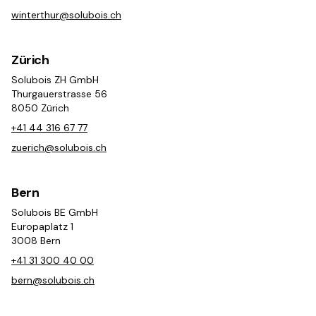
winterthur@solubois.ch
Zürich
Solubois ZH GmbH
Thurgauerstrasse 56
8050 Zürich
+41 44 316 67 77
zuerich@solubois.ch
Bern
Solubois BE GmbH
Europaplatz 1
3008 Bern
+41 31 300 40 00
bern@solubois.ch