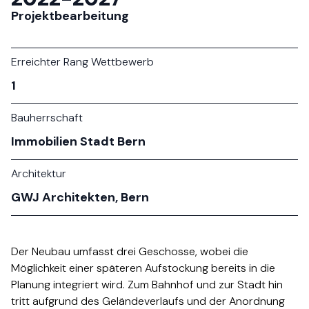
Projektbearbeitung
Erreichter Rang Wettbewerb
1​​​​‌ ‍ ​‍​‍‌‍ ‌ ​‍‌‍‍‌‌‍‌ ‌‍‍‌‌‍ ‍​‍​‍​ ‍‍​‍​‍‌ ​ ‌‍​‌‌‍ ‍‌‍‍‌‌ ‌​‌ ‍‌​‍ ‍‌‍‍‌‌‍ ​‍​‍​‍ ​​‍​‍‌‍‍​‌ ​‍‌‍‌‌‌‍‌‍​‍​‍​ ‍‍​‍​‍‌‍‍​‌ ‌​‌ ‌​‌ ​​​ ‍‍​‍ ​‍ ‌‍ ​‌‍ ‌‍​ ‌‍​‌‌‍ ​‌‍‍​‌‍ ‌ ​ ‌ ‌​​ ‍‍​ ​ ​ ​ ​ ​ ​ ​ ​‍ ‌‍‍‌‌‍ ‍‌ ‌​‌‍‌‌‌‍ ‍‌ ‌​​‍ ‌‍‌‌‌‍‌​‌‍‍‌‌ ‌​​‍ ‌‍ ‌‌‍ ‌‍‌​‌‍‌‌​ ‌‌ ​​‌ ​‍‌‍‌‌‌ ​ ‌‍‌‌‌‍ ‍‌ ‌​‌‍​‌‌ ‌​‌‍‍‌‌‍ ‌‍ ‍​ ‍ ‌‍‍‌‌‍‌​​ ‌​ ‌​​ ​‍​ ​ ​ ‌ ‌‍​‍​ ​ ​ ‌‌​ ‍​​‍ ‌​ ‌‌‌‍​‌​ ‍​​ ​‌​‍ ‌​ ‌​​ ‍​‌‍​ ​ ‌ ​‍ ‌​ ‍‌​ ​​​ ‌​‌‍​ ​‍ ‌​ ‌‍‌‍‌‌​ ​​​ ‌​‌‍‌‍​ ​‍​ ​‌‌‍‌​‌‍‌‌​ ​ ​ ‌‍​ ‍​​ ‍ ‌ ‌​‌ ‍‌‌ ​​‌‍‌‌​ ‌‌ ​​‌ ​‍‌‍ ‌‍‍‍‌‍‌‌‌‍​ ‌ ‌​​ ‍ ‌ ​​‌‍​‌‌ ‌​‌‍‍​​ ‌‌‍​ ‌‍ ‌‍ ‌‌ ​​‌‍‌‌‌ ‌​‌‍‍‌‌ ‌​‌‍‍‌‌‍ ‌‍ ‍‌​‌​‌‍‌‌‌ ‌​‌‍​‌‌‍‍‌‌‍ ​‌ ​ ​‍ ‍‌ ​‍‌‍​‌‌‍ ‍‌‍‍ ​‍‌‌​ ‌‌‌​​‍‌‌ ‌‍‍ ‌‍‌‌‌ ‍‌​‍‌‌​ ​ ‌​‌​​‍‌‌​ ​ ‌​‌​​‍‌‌​ ​‍​ ​‍‌‍‌​‌‍‌‌​‍‌‌​ ​‍​ ​‍​‍‌‌​ ‌‌‌​‌​​‍ ‍‌ ‌‍‌‍​‌‌‍ ​‌ ‌‌‌‍‌‌​ ‌‍​‍‌‍​‌‌ ​ ‌‍‌‌‌‌‌‌‌ ​‍‌‍ ​​ ‌‌‍‍​‌ ‌​‌ ‌​‌ ​​​‍‌‌​ ​ ‌​​‌​‍‌‌​ ​‍‌​‌‍​‍‌‌​ ​‍‌​‌‍‌‍ ​‌‍ ‌‍​ ‌‍​‌‌‍ ​‌‍‍​‌‍ ‌ ​ ‌ ‌​​‍‌‌​ ​ ‌​​‌​ ​ ​ ​ ​ ​ ​ ​ ​‍‌‍‌‍‍‌‌‍‌​​ ‌​ ‌​​ ​‍​ ​ ​ ‌ ‌‍​‍​ ​ ​ ‌‌​ ‍​​‍ ‌​ ‌‌‌‍​‌​ ‍​​ ​‌​‍ ‌​ ‌​​ ‍​‌‍​ ​ ‌ ​‍ ‌​ ‍‌​ ​​​ ‌​‌‍​ ​‍ ‌​ ‌‍‌‍‌‌​ ​​​ ‌​‌‍‌‍​ ​‍​ ​‌‌‍‌​‌‍‌‌​ ​ ​ ‌‍​ ‍​​‍‌‍‌ ‌​‌ ‍‌‌ ​​‌‍‌‌​ ‌‌ ​​‌ ​‍‌‍ ‌‍‍‍‌‍‌‌‌‍​ ‌ ‌​​‍‌‍‌ ​​‌‍​‌‌ ‌​‌‍‍​​ ‌‌‍​ ‌‍ ‌‍ ‌‌ ​​‌‍‌‌‌ ‌​‌‍‍‌‌ ‌​‌‍‍‌‌‍ ‌‍ ‍‌​‌​‌‍‌‌‌ ‌​‌‍​‌‌‍‍‌‌‍ ​‌ ​ ​‍ ‍‌ ​‍‌‍​‌‌‍ ‍‌‍‍ ​‍‌‌​ ‌‌‌​​‍‌‌ ‌‍‍ ‌‍‌‌‌ ‍‌​‍‌‌​ ​ ‌​‌​​‍‌‌​ ​ ‌​‌​​‍‌‌​ ​‍​ ​‍‌‍‌​‌‍‌‌​‍‌‌​ ​‍​ ​‍​‍‌‌​ ‌‌‌​‌​​‍ ‍‌ ‌‍‌‍​‌‌‍ ​‌ ‌‌‌‍‌‌​‍‌‍‌ ​​‌‍‌‌‌ ​‍‌ ​ ‌ ​​‌‍‌‌‌‍​ ‌ ‌​‌‍‍‌‌ ‌‍‌‍‌‌​ ‌‌ ​​‌ ‌‌‌‍​‍‌‍ ​‌‍‍‌‌ ​ ‌‍‍​‌‍‌‌‌‍‌​​‍​‍‌ ‌
Bauherrschaft
Immobilien Stadt Bern​​​​‌ ‍ ​‍​‍‌‍ ‌ ​‍‌‍‍‌‌‍‌ ‌‍‍‌‌‍ ‍​‍​‍​ ‍‍​‍​‍‌ ​ ‌‍​‌‌‍ ‍‌‍‍‌‌ ‌​‌ ‍‌​‍ ‍‌‍‍‌‌‍ ​‍​‍​‍ ​​‍​‍‌‍‍​‌ ​‍‌‍‌‌‌‍‌‍​‍​‍​ ‍‍​‍​‍‌‍‍​‌ ‌​‌ ‌​‌ ​​​ ‍‍​‍ ​‍ ‌‍ ​‌‍ ‌‍​ ‌‍​‌‌‍ ​‌‍‍​‌‍ ‌ ​ ‌ ‌​​ ‍‍​ ​ ​ ​ ​ ​ ​ ​ ​‍ ‌‍‍‌‌‍ ‍‌ ‌​‌‍‌‌‌‍ ‍‌ ‌​​‍ ‌‍‌‌‌‍‌​‌‍‍‌‌ ‌​​‍ ‌‍ ‌‌‍ ‌‍‌​‌‍‌‌​ ‌‌ ​​‌ ​‍‌‍‌‌‌ ​ ‌‍‌‌‌‍ ‍‌ ‌​‌‍​‌‌ ‌​‌‍‍‌‌‍ ‌‍ ‍​ ‍ ‌‍‍‌‌‍‌​​ ‌​ ‌​​ ​‍​ ​ ​ ‌ ‌‍​‍​ ​ ​ ‌‌​ ‍​​‍ ‌​ ‌‌‌‍​‌​ ‍​​ ​‌​‍ ‌​ ‌​​ ‍​‌‍​ ​ ‌ ​‍ ‌​ ‍‌​ ​​​ ‌​‌‍​ ​‍ ‌​ ‌‍‌‍‌‌​ ​​​ ‌​‌‍‌‍​ ​‍​ ​‌‌‍‌​‌‍‌‌​ ​ ​ ‌‍​ ‍​​ ‍ ‌ ‌​‌ ‍‌‌ ​​‌‍‌‌​ ‌‌ ​​‌ ​‍‌‍ ‌‍‍‍‌‍‌‌‌‍​ ‌ ‌​​ ‍ ‌ ​​‌‍​‌‌ ‌​‌‍‍​​ ‌‌‍​‍‌ ‌‌‌‍‍‌‌‍ ​‌‍‌​‌‍‌‌‌ ​‍​‍‌‌​ ‌‌‌​​‍‌‌ ‌‍‍ ‌‍‌‌‌ ‍‌​‍‌‌​ ​ ‌​‌​​‍‌‌​ ​ ‌​‌​​‍‌‌​ ​‍​ ​‍‌‍‌​‌‍‌‌​‍‌‌​ ​‍​ ​‍​‍‌‌​ ‌‌‌​‌​​‍ ‍‌ ‌‍‌‍​‌‌‍ ​‌ ‌‌‌‍‌‌​ ‌‍​‍‌‍​‌‌ ​ ‌‍‌‌‌‌‌‌‌ ​‍‌‍ ​​ ‌‌‍‍​‌ ‌​‌ ‌​‌ ​​​‍‌‌​ ​ ‌​​‌​‍‌‌​ ​‍‌​‌‍​‍‌‌​ ​‍‌​‌‍‌‍ ​‌‍ ‌‍​ ‌‍​‌‌‍ ​‌‍‍​‌‍ ‌ ​ ‌ ‌​​‍‌‌​ ​ ‌​​‌​ ​ ​ ​ ​ ​ ​ ​ ​‍‌‍‌‍‍‌‌‍‌​​ ‌​ ‌​​ ​‍​ ​ ​ ‌ ‌‍​‍​ ​ ​ ‌‌​ ‍​​‍ ‌​ ‌‌‌‍​‌​ ‍​​ ​‌​‍ ‌​ ‌​​ ‍​‌‍​ ​ ‌ ​‍ ‌​ ‍‌​ ​​​ ‌​‌‍​ ​‍ ‌​ ‌‍‌‍‌‌​ ​​​ ‌​‌‍‌‍​ ​‍​ ​‌‌‍‌​‌‍‌‌​ ​ ​ ‌‍​ ‍​​‍‌‍‌ ‌​‌ ‍‌‌ ​​‌‍‌‌​ ‌‌ ​​‌ ​‍‌‍ ‌‍‍‍‌‍‌‌‌‍​ ‌ ‌​​‍‌‍‌ ​​‌‍​‌‌ ‌​‌‍‍​​ ‌‌‍​‍‌ ‌‌‌‍‍‌‌‍ ​‌‍‌​‌‍‌‌‌ ​‍​‍‌‌​ ‌‌‌​​‍‌‌ ‌‍‍ ‌‍‌‌‌ ‍‌​‍‌‌​ ​ ‌​‌​​‍‌‌​ ​ ‌​‌​​‍‌‌​ ​‍​ ​‍‌‍‌​‌‍‌‌​‍‌‌​ ​‍​ ​‍​‍‌‌​ ‌‌‌​‌​​‍ ‍‌ ‌‍‌‍​‌‌‍ ​‌ ‌‌‌‍‌‌​‍‌‍‌ ​​‌‍‌‌‌ ​‍‌ ​ ‌ ​​‌‍‌‌‌‍​ ‌ ‌​‌‍‍‌‌ ‌‍‌‍‌‌​ ‌‌ ​​‌ ‌‌‌‍​‍‌‍ ​‌‍‍‌‌ ​ ‌‍‍​‌‍‌‌‌‍‌​​‍​‍‌ ‌
Architektur
GWJ Architekten, Bern​​​​‌ ‍ ​‍​‍‌‍ ‌ ​‍‌‍‍‌‌‍‌ ‌‍‍‌‌‍ ‍​‍​‍​ ‍‍​‍​‍‌ ​ ‌‍​‌‌‍ ‍‌‍‍‌‌ ‌​‌ ‍‌​‍ ‍‌‍‍‌‌‍ ​‍​‍​‍ ​​‍​‍‌‍‍​‌ ​‍‌‍‌‌‌‍‌‍​‍​‍​ ‍‍​‍​‍‌‍‍​‌ ‌​‌ ‌​‌ ​​​ ‍‍​‍ ​‍ ‌‍ ​‌‍ ‌‍​ ‌‍​‌‌‍ ​‌‍‍​‌‍ ‌ ​ ‌ ‌​​ ‍‍​ ​ ​ ​ ​ ​ ​ ​ ​‍ ‌‍‍‌‌‍ ‍‌ ‌​‌‍‌‌‌‍ ‍‌ ‌​​‍ ‌‍‌‌‌‍‌​‌‍‍‌‌ ‌​​‍ ‌‍ ‌‌‍ ‌‍‌​‌‍‌‌​ ‌‌ ​​‌ ​‍‌‍‌‌‌ ​ ‌‍‌‌‌‍ ‍‌ ‌​‌‍​‌‌ ‌​‌‍‍‌‌‍ ‌‍ ‍​ ‍ ‌‍‍‌‌‍‌​​ ‌​ ‌​​ ​‍​ ​ ​ ‌ ‌‍​‍​ ​ ​ ‌‌​ ‍​​‍ ‌​ ‌‌‌‍​‌​ ‍​​ ​‌​‍ ‌​ ‌​​ ‍​‌‍​ ​ ‌ ​‍ ‌​ ‍‌​ ​​​ ‌​‌‍​ ​‍ ‌​ ‌‍‌‍‌‌​ ​​​ ‌​‌‍‌‍​ ​‍​ ​‌‌‍‌​‌‍‌‌​ ​ ​ ‌‍​ ‍​​ ‍ ‌ ‌​‌ ‍‌‌ ​​‌‍‌‌​ ‌‌ ​​‌ ​‍‌‍ ‌‍‍‍‌‍‌‌‌‍​ ‌ ‌​​ ‍ ‌ ​​‌‍​‌‌ ‌​‌‍‍​​ ‌‌‍​‌‌ ​‍‌‍​ ‌‍‍​‌‍‍‌‌ ‌​‌‍‌‌‌‍​ ‌ ‌​​‍‌‌​ ‌‌‌​​‍‌‌ ‌‍‍ ‌‍‌‌‌ ‍‌​‍‌‌​ ​ ‌​‌​​‍‌‌​ ​ ‌​‌​​‍‌‌​ ​‍​ ​‍‌‍‌​‌‍‌‌​‍‌‌​ ​‍​ ​‍​‍‌‌​ ‌‌‌​‌​​‍ ‍‌ ‌‍‌‍​‌‌‍ ​‌ ‌‌‌‍‌‌​ ‌‍​‍‌‍​‌‌ ​ ‌‍‌‌‌‌‌‌‌ ​‍‌‍ ​​ ‌‌‍‍​‌ ‌​‌ ‌​‌ ​​​‍‌‌​ ​ ‌​​‌​‍‌‌​ ​‍‌​‌‍​‍‌‌​ ​‍‌​‌‍‌‍ ​‌‍ ‌‍​ ‌‍​‌‌‍ ​‌‍‍​‌‍ ‌ ​ ‌ ‌​​‍‌‌​ ​ ‌​​‌​ ​ ​ ​ ​ ​ ​ ​ ​‍‌‍‌‍‍‌‌‍‌​​ ‌​ ‌​​ ​‍​ ​ ​ ‌ ‌‍​‍​ ​ ​ ‌‌​ ‍​​‍ ‌​ ‌‌‌‍​‌​ ‍​​ ​‌​‍ ‌​ ‌​​ ‍​‌‍​ ​ ‌ ​‍ ‌​ ‍‌​ ​​​ ‌​‌‍​ ​‍ ‌​ ‌‍‌‍‌‌​ ​​​ ‌​‌‍‌‍​ ​‍​ ​‌‌‍‌​‌‍‌‌​ ​ ​ ‌‍​ ‍​​‍‌‍‌ ‌​‌ ‍‌‌ ​​‌‍‌‌​ ‌‌ ​​‌ ​‍‌‍ ‌‍‍‍‌‍‌‌‌‍​ ‌ ‌​​‍‌‍‌ ​​‌‍​‌‌ ‌​‌‍‍​​ ‌‌‍​‌‌ ​‍‌‍​ ‌‍‍​‌‍‍‌‌ ‌​‌‍‌‌‌‍​ ‌ ‌​​‍‌‌​ ‌‌‌​​‍‌‌ ‌‍‍ ‌‍‌‌‌ ‍‌​‍‌‌​ ​ ‌​‌​​‍‌‌​ ​ ‌​‌​​‍‌‌​ ​‍​ ​‍‌‍‌​‌‍‌‌​‍‌‌​ ​‍​ ​‍​‍‌‌​ ‌‌‌​‌​​‍ ‍‌ ‌‍‌‍​‌‌‍ ​‌ ‌‌‌‍‌‌​‍‌‍‌ ​​‌‍‌‌‌ ​‍‌ ​ ‌ ​​‌‍‌‌‌‍​ ‌ ‌​‌‍‍‌‌ ‌‍‌‍‌‌​ ‌‌ ​​‌ ‌‌‌‍​‍‌‍ ​‌‍‍‌‌ ​ ‌‍‍​‌‍‌‌‌‍‌​​‍​‍‌ ‌
Der Neubau umfasst drei Geschosse, wobei die
Möglichkeit einer späteren Aufstockung bereits in die
Planung integriert wird. Zum Bahnhof und zur Stadt hin
tritt aufgrund des Geländeverlaufs und der Anordnung