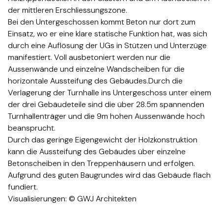
der mittleren Erschliessungszone.​​​​‌ ‍ ​‍​‍‌‍ ‌ ​‍‌‍‍‌‌‍‌ ‌‍‍‌‌‍ ‍​‍​‍​ ‍‍​‍​‍‌ ​ ‌‍​‌‌‍ ‍‌‍‍‌‌ ‌​‌ ‍‌​‍ ‍‌‍‍‌‌‍ ​‍​‍​‍ ​​‍​‍‌‍‍​‌ ​‍‌‍‌‌‌‍‌‍​‍​‍​ ‍‍​‍​‍‌‍‍​‌ ‌​‌ ‌​‌ ​​​ ‍‍​‍ ​‍ ‌‍ ​‌‍ ‌‍​ ‌‍​‌‌‍ ​‌‍‍​‌‍ ‌ ​ ‌ ‌​​ ‍‍​ ​ ​ ​ ​ ​ ​ ​ ​‍ ‌‍‍‌‌‍ ‍‌ ‌​‌‍‌‌‌‍ ‍‌ ‌​​‍ ‌‍‌‌‌‍‌​‌‍‍‌‌ ‌​​‍ ‌‍ ‌‌‍ ‌‍‌​‌‍‌‌​ ‌‌ ​​‌ ​‍‌‍‌‌‌ ​ ‌‍‌‌‌‍ ‍‌ ‌​‌‍​‌‌ ‌​‌‍‍‌‌‍ ‌‍ ‍​ ‍ ‌‍‍‌‌‍‌​​ ‌​ ‌​​ ​‍​ ​ ​ ‌ ‌‍​‍​ ​ ​ ‌‌​ ‍​​‍ ‌​ ‌‌‌‍​‌​ ‍​​ ​‌​‍ ‌​ ‌​​ ‍​‌‍​ ​ ‌ ​‍ ‌​ ‍‌​ ​​​ ‌​‌‍​ ​‍ ‌​ ‌‍‌‍‌‌​ ​​​ ‌​‌‍‌‍​ ​‍​ ​‌‌‍‌​‌‍‌‌​ ​ ​ ‌‍​ ‍​​ ‍ ‌ ‌​‌ ‍‌‌ ​​‌‍‌‌​ ‌‌ ​​‌ ​‍‌‍ ‌‍‍‍‌‍‌‌‌‍​ ‌ ‌​​ ‍ ‌ ​​‌‍​‌‌ ‌​‌‍‍​​ ‌‌‍‌​‌‍‌‌‌ ​ ‌‍​ ‌ ​‍‌‍‍‌‌ ​​‌ ‌​‌‍‍‌‌‍ ‌‍ ‍​‍‌‌​ ‌‌‌​​‍‌‌ ‌‍‍ ‌‍‌‌‌ ‍‌​‍‌‌​ ​ ‌​‌​​‍‌‌​ ​ ‌​‌​​‍‌‌​ ​‍​ ​‍‌‍‌​‌‍‌‌​‍‌‌​ ​‍​ ​‍​‍‌‌​ ‌‌‌​‌​​‍ ‍‌ ‌‍‌‍​‌‌‍ ​‌ ‌‌‌‍‌‌​‍‌‌​ ‌‌‌​​‍‌‌ ‌‍‍ ‌‍‌‌‌ ‍‌​‍‌‌​ ​ ‌​‌​​‍‌‌​ ​ ‌​‌​​‍‌‌​ ​‍​ ​‍‌‍​‍‌‍ ​‌‍ ‌‍​ ‌‍‍ ​‍ ‌​ ​‍​‍‌‌​ ​‍​ ​‍​‍‌‌​ ‌‌‌​‌​​‍ ‍‌‍​ ‌‍‍​‌‍‍‌‌‍ ​‌‍‌​‌ ​‍‌‍‌‌‌‍ ‍​‍‌‌​ ‌‌‌​​‍‌‌ ‌‍‍ ‌‍‌‌‌ ‍‌​‍‌‌​ ​ ‌​‌​​‍‌‌​ ​ ‌​‌​​‍‌‌​ ​‍​ ​‍‌ ​ ‌ ​​‌‍​‌‌‍ ‍​‍ ‌​ ​‍​‍‌‌​ ​‍​ ​‍​‍‌‌​ ‌‌‌​‌​​‍ ‍‌ ‌​‌‍‌‌‌ ‍​‌ ‌​​ ‌‍​‍‌‍​‌‌ ​ ‌‍‌‌‌‌‌‌‌ ​‍‌‍ ​​ ‌‌‍‍​‌ ‌​‌ ‌​‌ ​​​‍‌‌​ ​ ‌​​‌​‍‌‌​ ​‍‌​‌‍​‍‌‌​ ​‍‌​‌‍‌‍ ​‌‍ ‌‍​ ‌‍​‌‌‍ ​‌‍‍​‌‍ ‌ ​ ‌ ‌​​‍‌‌​ ​ ‌​​‌​ ​ ​ ​ ​ ​ ​ ​ ​‍‌‍‌‍‍‌‌‍‌​​ ‌​ ‌​​ ​‍​ ​ ​ ‌ ‌‍​‍​ ​ ​ ‌‌​ ‍​​‍ ‌​ ‌‌‌‍​‌​ ‍​​ ​‌​‍ ‌​ ‌​​ ‍​‌‍​ ​ ‌ ​‍ ‌​ ‍‌​ ​​​ ‌​‌‍​ ​‍ ‌​ ‌‍‌‍‌‌​ ​​​ ‌​‌‍‌‍​ ​‍​ ​‌‌‍‌​‌‍‌‌​ ​ ​ ‌‍​ ‍​​‍‌‍‌ ‌​‌ ‍‌‌ ​​‌‍‌‌​ ‌‌ ​​‌ ​‍‌‍ ‌‍‍‍‌‍‌‌‌‍​ ‌ ‌​​‍‌‍‌ ​​‌‍​‌‌ ‌​‌‍‍​​ ‌‌‍‌​‌‍‌‌‌ ​ ‌‍​ ‌ ​‍‌‍‍‌‌ ​​‌ ‌​‌‍‍‌‌‍ ‌‍ ‍​‍‌‌​ ‌‌‌​​‍‌‌ ‌‍‍ ‌‍‌‌‌ ‍‌​‍‌‌​ ​ ‌​‌​​‍‌‌​ ​ ‌​‌​​‍‌‌​ ​‍​ ​‍‌‍‌​‌‍‌‌​‍‌‌​ ​‍​ ​‍​‍‌‌​ ‌‌‌​‌​​‍ ‍‌ ‌‍‌‍​‌‌‍ ​‌ ‌‌‌‍‌‌​‍‌‌​ ‌‌‌​​‍‌‌ ‌‍‍ ‌‍‌‌‌ ‍‌​‍‌‌​ ​ ‌​‌​​‍‌‌​ ​ ‌​‌​​‍‌‌​ ​‍​ ​‍‌‍​‍‌‍ ​‌‍ ‌‍​ ‌‍‍ ​‍ ‌​ ​‍​‍‌‌​ ​‍​ ​‍​‍‌‌​ ‌‌‌​‌​​‍ ‍‌‍​ ‌‍‍​‌‍‍‌‌‍ ​‌‍‌​‌ ​‍‌‍‌‌‌‍ ‍​‍‌‌​ ‌‌‌​​‍‌‌ ‌‍‍ ‌‍‌‌‌ ‍‌​‍‌‌​ ​ ‌​‌​​‍‌‌​ ​ ‌​‌​​‍‌‌​ ​‍​ ​‍‌ ​ ‌ ​​‌‍​‌‌‍ ‍​‍ ‌​ ​‍​‍‌‌​ ​‍​ ​‍​‍‌‌​ ‌‌‌​‌​​‍ ‍‌ ‌​‌‍‌‌‌ ‍​‌ ‌​​‍‌‍‌ ​​‌‍‌‌‌ ​‍‌ ​ ‌ ​​‌‍‌‌‌‍​ ‌ ‌​‌‍‍‌‌ ‌‍‌‍‌‌​ ‌‌ ​​‌ ‌‌‌‍​‍‌‍ ​‌‍‍‌‌ ​ ‌‍‍​‌‍‌‌‌‍‌​​‍​‍‌ ‌
Bei den Untergeschossen kommt Beton nur dort zum
Einsatz, wo er eine klare statische Funktion hat, was sich
durch eine Auflösung der UGs in Stützen und Unterzüge
manifestiert. Voll ausbetoniert werden nur die
Aussenwände und einzelne Wandscheiben für die
horizontale Aussteifung des Gebäudes.Durch die
Verlagerung der Turnhalle ins Untergeschoss unter einem
der drei Gebäudeteile sind die über 28.5m spannenden
Turnhallenträger und die 9m hohen Aussenwände hoch
beansprucht.​​​​‌ ‍ ​‍​‍‌‍ ‌ ​‍‌‍‍‌‌‍‌ ‌‍‍‌‌‍ ‍​‍​‍​ ‍‍​‍​‍‌ ​ ‌‍​‌‌‍ ‍‌‍‍‌‌ ‌​‌ ‍‌​‍ ‍‌‍‍‌‌‍ ​‍​‍​‍ ​​‍​‍‌‍‍​‌ ​‍‌‍‌‌‌‍‌‍​‍​‍​ ‍‍​‍​‍‌‍‍​‌ ‌​‌ ‌​‌ ​​​ ‍‍​‍ ​‍ ‌‍ ​‌‍ ‌‍​ ‌‍​‌‌‍ ​‌‍‍​‌‍ ‌ ​ ‌ ‌​​ ‍‍​ ​ ​ ​ ​ ​ ​ ​ ​‍ ‌‍‍‌‌‍ ‍‌ ‌​‌‍‌‌‌‍ ‍‌ ‌​​‍ ‌‍‌‌‌‍‌​‌‍‍‌‌ ‌​​‍ ‌‍ ‌‌‍ ‌‍‌​‌‍‌‌​ ‌‌ ​​‌ ​‍‌‍‌‌‌ ​ ‌‍‌‌‌‍ ‍‌ ‌​‌‍​‌‌ ‌​‌‍‍‌‌‍ ‌‍ ‍​ ‍ ‌‍‍‌‌‍‌​​ ‌​ ‌​​ ​‍​ ​ ​ ‌ ‌‍​‍​ ​ ​ ‌‌​ ‍​​‍ ‌​ ‌‌‌‍​‌​ ‍​​ ​‌​‍ ‌​ ‌​​ ‍​‌‍​ ​ ‌ ​‍ ‌​ ‍‌​ ​​​ ‌​‌‍​ ​‍ ‌​ ‌‍‌‍‌‌​ ​​​ ‌​‌‍‌‍​ ​‍​ ​‌‌‍‌​‌‍‌‌​ ​ ​ ‌‍​ ‍​​ ‍ ‌ ‌​‌ ‍‌‌ ​​‌‍‌‌​ ‌‌ ​​‌ ​‍‌‍ ‌‍‍‍‌‍‌‌‌‍​ ‌ ‌​​ ‍ ‌ ​​‌‍​‌‌ ‌​‌‍‍​​ ‌‌‍‌​‌‍‌‌‌ ​ ‌‍​ ‌ ​‍‌‍‍‌‌ ​​‌ ‌​‌‍‍‌‌‍ ‌‍ ‍​‍‌‌​ ‌‌‌​​‍‌‌ ‌‍‍ ‌‍‌‌‌ ‍‌​‍‌‌​ ​ ‌​‌​​‍‌‌​ ​ ‌​‌​​‍‌‌​ ​‍​ ​‍‌‍‌​‌‍‌‌​‍‌‌​ ​‍​ ​‍​‍‌‌​ ‌‌‌​‌​​‍ ‍‌ ‌‍‌‍​‌‌‍ ​‌ ‌‌‌‍‌‌​‍‌‌​ ‌‌‌​​‍‌‌ ‌‍‍ ‌‍‌‌‌ ‍‌​‍‌‌​ ​ ‌​‌​​‍‌‌​ ​ ‌​‌​​‍‌‌​ ​‍​ ​‍‌‍​‍‌‍ ​‌‍ ‌‍​ ‌‍‍ ​‍ ‌​ ​ ​‍‌‌​ ​‍​ ​‍​‍‌‌​ ‌‌‌​‌​​‍ ‍‌‍​ ‌‍‍​‌‍‍‌‌‍ ​‌‍‌​‌ ​‍‌‍‌‌‌‍ ‍​‍‌‌​ ‌‌‌​​‍‌‌ ‌‍‍ ‌‍‌‌‌ ‍‌​‍‌‌​ ​ ‌​‌​​‍‌‌​ ​ ‌​‌​​‍‌‌​ ​‍​ ​‍‌ ​ ‌ ​​‌‍​‌‌‍ ‍​‍ ‌​ ​ ​‍‌‌​ ​‍​ ​‍​‍‌‌​ ‌‌‌​‌​​‍ ‍‌ ‌​‌‍‌‌‌ ‍​‌ ‌​​ ‌‍​‍‌‍​‌‌ ​ ‌‍‌‌‌‌‌‌‌ ​‍‌‍ ​​ ‌‌‍‍​‌ ‌​‌ ‌​‌ ​​​‍‌‌​ ​ ‌​​‌​‍‌‌​ ​‍‌​‌‍​‍‌‌​ ​‍‌​‌‍‌‍ ​‌‍ ‌‍​ ‌‍​‌‌‍ ​‌‍‍​‌‍ ‌ ​ ‌ ‌​​‍‌‌​ ​ ‌​​‌​ ​ ​ ​ ​ ​ ​ ​ ​‍‌‍‌‍‍‌‌‍‌​​ ‌​ ‌​​ ​‍​ ​ ​ ‌ ‌‍​‍​ ​ ​ ‌‌​ ‍​​‍ ‌​ ‌‌‌‍​‌​ ‍​​ ​‌​‍ ‌​ ‌​​ ‍​‌‍​ ​ ‌ ​‍ ‌​ ‍‌​ ​​​ ‌​‌‍​ ​‍ ‌​ ‌‍‌‍‌‌​ ​​​ ‌​‌‍‌‍​ ​‍​ ​‌‌‍‌​‌‍‌‌​ ​ ​ ‌‍​ ‍​​‍‌‍‌ ‌​‌ ‍‌‌ ​​‌‍‌‌​ ‌‌ ​​‌ ​‍‌‍ ‌‍‍‍‌‍‌‌‌‍​ ‌ ‌​​‍‌‍‌ ​​‌‍​‌‌ ‌​‌‍‍​​ ‌‌‍‌​‌‍‌‌‌ ​ ‌‍​ ‌ ​‍‌‍‍‌‌ ​​‌ ‌​‌‍‍‌‌‍ ‌‍ ‍​‍‌‌​ ‌‌‌​​‍‌‌ ‌‍‍ ‌‍‌‌‌ ‍‌​‍‌‌​ ​ ‌​‌​​‍‌‌​ ​ ‌​‌​​‍‌‌​ ​‍​ ​‍‌‍‌​‌‍‌‌​‍‌‌​ ​‍​ ​‍​‍‌‌​ ‌‌‌​‌​​‍ ‍‌ ‌‍‌‍​‌‌‍ ​‌ ‌‌‌‍‌‌​‍‌‌​ ‌‌‌​​‍‌‌ ‌‍‍ ‌‍‌‌‌ ‍‌​‍‌‌​ ​ ‌​‌​​‍‌‌​ ​ ‌​‌​​‍‌‌​ ​‍​ ​‍‌‍​‍‌‍ ​‌‍ ‌‍​ ‌‍‍ ​‍ ‌​ ​ ​‍‌‌​ ​‍​ ​‍​‍‌‌​ ‌‌‌​‌​​‍ ‍‌‍​ ‌‍‍​‌‍‍‌‌‍ ​‌‍‌​‌ ​‍‌‍‌‌‌‍ ‍​‍‌‌​ ‌‌‌​​‍‌‌ ‌‍‍ ‌‍‌‌‌ ‍‌​‍‌‌​ ​ ‌​‌​​‍‌‌​ ​ ‌​‌​​‍‌‌​ ​‍​ ​‍‌ ​ ‌ ​​‌‍​‌‌‍ ‍​‍ ‌​ ​ ​‍‌‌​ ​‍​ ​‍​‍‌‌​ ‌‌‌​‌​​‍ ‍‌ ‌​‌‍‌‌‌ ‍​‌ ‌​​‍‌‍‌ ​​‌‍‌‌‌ ​‍‌ ​ ‌ ​​‌‍‌‌‌‍​ ‌ ‌​‌‍‍‌‌ ‌‍‌‍‌‌​ ‌‌ ​​‌ ‌‌‌‍​‍‌‍ ​‌‍‍‌‌ ​ ‌‍‍​‌‍‌‌‌‍‌​​‍​‍‌ ‌
Durch das geringe Eigengewicht der Holzkonstruktion
kann die Aussteifung des Gebäudes über einzelne
Betonscheiben in den Treppenhäusern und erfolgen.
Aufgrund des guten Baugrundes wird das Gebäude flach
fundiert.​​​​‌ ‍ ​‍​‍‌‍ ‌ ​‍‌‍‍‌‌‍‌ ‌‍‍‌‌‍ ‍​‍​‍​ ‍‍​‍​‍‌ ​ ‌‍​‌‌‍ ‍‌‍‍‌‌ ‌​‌ ‍‌​‍ ‍‌‍‍‌‌‍ ​‍​‍​‍ ​​‍​‍‌‍‍​‌ ​‍‌‍‌‌‌‍‌‍​‍​‍​ ‍‍​‍​‍‌‍‍​‌ ‌​‌ ‌​‌ ​​​ ‍‍​‍ ​‍ ‌‍ ​‌‍ ‌‍​ ‌‍​‌‌‍ ​‌‍‍​‌‍ ‌ ​ ‌ ‌​​ ‍‍​ ​ ​ ​ ​ ​ ​ ​ ​‍ ‌‍‍‌‌‍ ‍‌ ‌​‌‍‌‌‌‍ ‍‌ ‌​​‍ ‌‍‌‌‌‍‌​‌‍‍‌‌ ‌​​‍ ‌‍ ‌‌‍ ‌‍‌​‌‍‌‌​ ‌‌ ​​‌ ​‍‌‍‌‌‌ ​ ‌‍‌‌‌‍ ‍‌ ‌​‌‍​‌‌ ‌​‌‍‍‌‌‍ ‌‍ ‍​ ‍ ‌‍‍‌‌‍‌​​ ‌​ ‌​​ ​‍​ ​ ​ ‌ ‌‍​‍​ ​ ​ ‌‌​ ‍​​‍ ‌​ ‌‌‌‍​‌​ ‍​​ ​‌​‍ ‌​ ‌​​ ‍​‌‍​ ​ ‌ ​‍ ‌​ ‍‌​ ​​​ ‌​‌‍​ ​‍ ‌​ ‌‍‌‍‌‌​ ​​​ ‌​‌‍‌‍​ ​‍​ ​‌‌‍‌​‌‍‌‌​ ​ ​ ‌‍​ ‍​​ ‍ ‌ ‌​‌ ‍‌‌ ​​‌‍‌‌​ ‌‌ ​​‌ ​‍‌‍ ‌‍‍‍‌‍‌‌‌‍​ ‌ ‌​​ ‍ ‌ ​​‌‍​‌‌ ‌​‌‍‍​​ ‌‌‍‌​‌‍‌‌‌ ​ ‌‍​ ‌ ​‍‌‍‍‌‌ ​​‌ ‌​‌‍‍‌‌‍ ‌‍ ‍​‍‌‌​ ‌‌‌​​‍‌‌ ‌‍‍ ‌‍‌‌‌ ‍‌​‍‌‌​ ​ ‌​‌​​‍‌‌​ ​ ‌​‌​​‍‌‌​ ​‍​ ​‍‌‍‌​‌‍‌‌​‍‌‌​ ​‍​ ​‍​‍‌‌​ ‌‌‌​‌​​‍ ‍‌ ‌‍‌‍​‌‌‍ ​‌ ‌‌‌‍‌‌​‍‌‌​ ‌‌‌​​‍‌‌ ‌‍‍ ‌‍‌‌‌ ‍‌​‍‌‌​ ​ ‌​‌​​‍‌‌​ ​ ‌​‌​​‍‌‌​ ​‍​ ​‍‌‍​‍‌‍ ​‌‍ ‌‍​ ‌‍‍ ​‍ ‌​ ‌​​‍‌‌​ ​‍​ ​‍​‍‌‌​ ‌‌‌​‌​​‍ ‍‌‍​ ‌‍‍​‌‍‍‌‌‍ ​‌‍‌​‌ ​‍‌‍‌‌‌‍ ‍​‍‌‌​ ‌‌‌​​‍‌‌ ‌‍‍ ‌‍‌‌‌ ‍‌​‍‌‌​ ​ ‌​‌​​‍‌‌​ ​ ‌​‌​​‍‌‌​ ​‍​ ​‍‌ ​ ‌ ​​‌‍​‌‌‍ ‍​‍ ‌​ ‌​​‍‌‌​ ​‍​ ​‍​‍‌‌​ ‌‌‌​‌​​‍ ‍‌ ‌​‌‍‌‌‌ ‍​‌ ‌​​ ‌‍​‍‌‍​‌‌ ​ ‌‍‌‌‌‌‌‌‌ ​‍‌‍ ​​ ‌‌‍‍​‌ ‌​‌ ‌​‌ ​​​‍‌‌​ ​ ‌​​‌​‍‌‌​ ​‍‌​‌‍​‍‌‌​ ​‍‌​‌‍‌‍ ​‌‍ ‌‍​ ‌‍​‌‌‍ ​‌‍‍​‌‍ ‌ ​ ‌ ‌​​‍‌‌​ ​ ‌​​‌​ ​ ​ ​ ​ ​ ​ ​ ​‍‌‍‌‍‍‌‌‍‌​​ ‌​ ‌​​ ​‍​ ​ ​ ‌ ‌‍​‍​ ​ ​ ‌‌​ ‍​​‍ ‌​ ‌‌‌‍​‌​ ‍​​ ​‌​‍ ‌​ ‌​​ ‍​‌‍​ ​ ‌ ​‍ ‌​ ‍‌​ ​​​ ‌​‌‍​ ​‍ ‌​ ‌‍‌‍‌‌​ ​​​ ‌​‌‍‌‍​ ​‍​ ​‌‌‍‌​‌‍‌‌​ ​ ​ ‌‍​ ‍​​‍‌‍‌ ‌​‌ ‍‌‌ ​​‌‍‌‌​ ‌‌ ​​‌ ​‍‌‍ ‌‍‍‍‌‍‌‌‌‍​ ‌ ‌​​‍‌‍‌ ​​‌‍​‌‌ ‌​‌‍‍​​ ‌‌‍‌​‌‍‌‌‌ ​ ‌‍​ ‌ ​‍‌‍‍‌‌ ​​‌ ‌​‌‍‍‌‌‍ ‌‍ ‍​‍‌‌​ ‌‌‌​​‍‌‌ ‌‍‍ ‌‍‌‌‌ ‍‌​‍‌‌​ ​ ‌​‌​​‍‌‌​ ​ ‌​‌​​‍‌‌​ ​‍​ ​‍‌‍‌​‌‍‌‌​‍‌‌​ ​‍​ ​‍​‍‌‌​ ‌‌‌​‌​​‍ ‍‌ ‌‍‌‍​‌‌‍ ​‌ ‌‌‌‍‌‌​‍‌‌​ ‌‌‌​​‍‌‌ ‌‍‍ ‌‍‌‌‌ ‍‌​‍‌‌​ ​ ‌​‌​​‍‌‌​ ​ ‌​‌​​‍‌‌​ ​‍​ ​‍‌‍​‍‌‍ ​‌‍ ‌‍​ ‌‍‍ ​‍ ‌​ ‌​​‍‌‌​ ​‍​ ​‍​‍‌‌​ ‌‌‌​‌​​‍ ‍‌‍​ ‌‍‍​‌‍‍‌‌‍ ​‌‍‌​‌ ​‍‌‍‌‌‌‍ ‍​‍‌‌​ ‌‌‌​​‍‌‌ ‌‍‍ ‌‍‌‌‌ ‍‌​‍‌‌​ ​ ‌​‌​​‍‌‌​ ​ ‌​‌​​‍‌‌​ ​‍​ ​‍‌ ​ ‌ ​​‌‍​‌‌‍ ‍​‍ ‌​ ‌​​‍‌‌​ ​‍​ ​‍​‍‌‌​ ‌‌‌​‌​​‍ ‍‌ ‌​‌‍‌‌‌ ‍​‌ ‌​​‍‌‍‌ ​​‌‍‌‌‌ ​‍‌ ​ ‌ ​​‌‍‌‌‌‍​ ‌ ‌​‌‍‍‌‌ ‌‍‌‍‌‌​ ‌‌ ​​‌ ‌‌‌‍​‍‌‍ ​‌‍‍‌‌ ​ ‌‍‍​‌‍‌‌‌‍‌​​‍​‍‌ ‌
Visualisierungen: © GWJ Architekten​​​​‌ ‍ ​‍​‍‌‍ ‌ ​‍‌‍‍‌‌‍‌ ‌‍‍‌‌‍ ‍​‍​‍​ ‍‍​‍​‍‌ ​ ‌‍​‌‌‍ ‍‌‍‍‌‌ ‌​‌ ‍‌​‍ ‍‌‍‍‌‌‍ ​‍​‍​‍ ​​‍​‍‌‍‍​‌ ​‍‌‍‌‌‌‍‌‍​‍​‍​ ‍‍​‍​‍‌‍‍​‌ ‌​‌ ‌​‌ ​​​ ‍‍​‍ ​‍ ‌‍ ​‌‍ ‌‍​ ‌‍​‌‌‍ ​‌‍‍​‌‍ ‌ ​ ‌ ‌​​ ‍‍​ ​ ​ ​ ​ ​ ​ ​ ​‍ ‌‍‍‌‌‍ ‍‌ ‌​‌‍‌‌‌‍ ‍‌ ‌​​‍ ‌‍‌‌‌‍‌​‌‍‍‌‌ ‌​​‍ ‌‍ ‌‌‍ ‌‍‌​‌‍‌‌​ ‌‌ ​​‌ ​‍‌‍‌‌‌ ​ ‌‍‌‌‌‍ ‍‌ ‌​‌‍​‌‌ ‌​‌‍‍‌‌‍ ‌‍ ‍​ ‍ ‌‍‍‌‌‍‌​​ ‌​ ‌​​ ​‍​ ​ ​ ‌ ‌‍​‍​ ​ ​ ‌‌​ ‍​​‍ ‌​ ‌‌‌‍​‌​ ‍​​ ​‌​‍ ‌​ ‌​​ ‍​‌‍​ ​ ‌ ​‍ ‌​ ‍‌​ ​​​ ‌​‌‍​ ​‍ ‌​ ‌‍‌‍‌‌​ ​​​ ‌​‌‍‌‍​ ​‍​ ​‌‌‍‌​‌‍‌‌​ ​ ​ ‌‍​ ‍​​ ‍ ‌ ‌​‌ ‍‌‌ ​​‌‍‌‌​ ‌‌ ​​‌ ​‍‌‍ ‌‍‍‍‌‍‌‌‌‍​ ‌ ‌​​ ‍ ‌ ​​‌‍​‌‌ ‌​‌‍‍​​ ‌‌‍‌​‌‍‌‌‌ ​ ‌‍​ ‌ ​‍‌‍‍‌‌ ​​‌ ‌​‌‍‍‌‌‍ ‌‍ ‍​‍‌‌​ ‌‌‌​​‍‌‌ ‌‍‍ ‌‍‌‌‌ ‍‌​‍‌‌​ ​ ‌​‌​​‍‌‌​ ​ ‌​‌​​‍‌‌​ ​‍​ ​‍‌‍‌​‌‍‌‌​‍‌‌​ ​‍​ ​‍​‍‌‌​ ‌‌‌​‌​​‍ ‍‌ ‌‍‌‍​‌‌‍ ​‌ ‌‌‌‍‌‌​‍‌‌​ ‌‌‌​​‍‌‌ ‌‍‍ ‌‍‌‌‌ ‍‌​‍‌‌​ ​ ‌​‌​​‍‌‌​ ​ ‌​‌​​‍‌‌​ ​‍​ ​‍​ ​ ‌‍‌​​ ‌‌​ ​‍‌‍​‌‌‍‌‌‌‍‌‍‌‍​ ‌‍‌‌‌‍‌‍‌‍​ ​ ‌‌​‍‌‌​ ​‍​ ​‍​‍‌‌​ ‌‌‌​‌​​‍ ‍‌‍​ ‌‍‍​‌‍‍‌‌‍ ​‌‍‌​‌ ​‍‌‍‌‌‌‍ ‍​‍‌‌​ ‌‌‌​​‍‌‌ ‌‍‍ ‌‍‌‌‌ ‍‌​‍‌‌​ ​ ‌​‌​​‍‌‌​ ​ ‌​‌​​‍‌‌​ ​‍​ ​‍​ ‌‌‌‍‌‍​ ‍‌​ ​ ​ ​​​ ​‍‌‍​‌‌‍‌​​ ‍‌‌‍‌​‌‍​ ​ ​‍​‍‌‌​ ​‍​ ​‍​‍‌‌​ ‌‌‌​‌​​‍ ‍‌ ‌​‌‍‌‌‌ ‍​‌ ‌​​ ‌‍​‍‌‍​‌‌ ​ ‌‍‌‌‌‌‌‌‌ ​‍‌‍ ​​ ‌‌‍‍​‌ ‌​‌ ‌​‌ ​​​‍‌‌​ ​ ‌​​‌​‍‌‌​ ​‍‌​‌‍​‍‌‌​ ​‍‌​‌‍‌‍ ​‌‍ ‌‍​ ‌‍​‌‌‍ ​‌‍‍​‌‍ ‌ ​ ‌ ‌​​‍‌‌​ ​ ‌​​‌​ ​ ​ ​ ​ ​ ​ ​ ​‍‌‍‌‍‍‌‌‍‌​​ ‌​ ‌​​ ​‍​ ​ ​ ‌ ‌‍​‍​ ​ ​ ‌‌​ ‍​​‍ ‌​ ‌‌‌‍​‌​ ‍​​ ​‌​‍ ‌​ ‌​​ ‍​‌‍​ ​ ‌ ​‍ ‌​ ‍‌​ ​​​ ‌​‌‍​ ​‍ ‌​ ‌‍‌‍‌‌​ ​​​ ‌​‌‍‌‍​ ​‍​ ​‌‌‍‌​‌‍‌‌​ ​ ​ ‌‍​ ‍​​‍‌‍‌ ‌​‌ ‍‌‌ ​​‌‍‌‌​ ‌‌ ​​‌ ​‍‌‍ ‌‍‍‍‌‍‌‌‌‍​ ‌ ‌​​‍‌‍‌ ​​‌‍​‌‌ ‌​‌‍‍​​ ‌‌‍‌​‌‍‌‌‌ ​ ‌‍​ ‌ ​‍‌‍‍‌‌ ​​‌ ‌​‌‍‍‌‌‍ ‌‍ ‍​‍‌‌​ ‌‌‌​​‍‌‌ ‌‍‍ ‌‍‌‌‌ ‍‌​‍‌‌​ ​ ‌​‌​​‍‌‌​ ​ ‌​‌​​‍‌‌​ ​‍​ ​‍‌‍‌​‌‍‌‌​‍‌‌​ ​‍​ ​‍​‍‌‌​ ‌‌‌​‌​​‍ ‍‌ ‌‍‌‍​‌‌‍ ​‌ ‌‌‌‍‌‌​‍‌‌​ ‌‌‌​​‍‌‌ ‌‍‍ ‌‍‌‌‌ ‍‌​‍‌‌​ ​ ‌​‌​​‍‌‌​ ​ ‌​‌​​‍‌‌​ ​‍​ ​‍​ ​ ‌‍‌​​ ‌‌​ ​‍‌‍​‌‌‍‌‌‌‍‌‍‌‍​ ‌‍‌‌‌‍‌‍‌‍​ ​ ‌‌​‍‌‌​ ​‍​ ​‍​‍‌‌​ ‌‌‌​‌​​‍ ‍‌‍​ ‌‍‍​‌‍‍‌‌‍ ​‌‍‌​‌ ​‍‌‍‌‌‌‍ ‍​‍‌‌​ ‌‌‌​​‍‌‌ ‌‍‍ ‌‍‌‌‌ ‍‌​‍‌‌​ ​ ‌​‌​​‍‌‌​ ​ ‌​‌​​‍‌‌​ ​‍​ ​‍​ ‌‌‌‍‌‍​ ‍‌​ ​ ​ ​​​ ​‍‌‍​‌‌‍‌​​ ‍‌‌‍‌​‌‍​ ​ ​‍​‍‌‌​ ​‍​ ​‍​‍‌‌​ ‌‌‌​‌​​‍ ‍‌ ‌​‌‍‌‌‌ ‍​‌ ‌​​‍‌‍‌ ​​‌‍‌‌‌ ​‍‌ ​ ‌ ​​‌‍‌‌‌‍​ ‌ ‌​‌‍‍‌‌ ‌‍‌‍‌‌​ ‌‌ ​​‌ ‌‌‌‍​‍‌‍ ​‌‍‍‌‌ ​ ‌‍‍​‌‍‌‌‌‍‌​​‍​‍‌ ‌