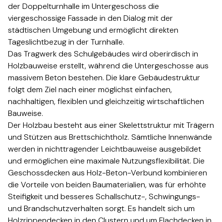
der Doppelturnhalle im Untergeschoss die
viergeschossige Fassade in den Dialog mit der
städtischen Umgebung und ermöglicht direkten
Tageslichtbezug in der Turnhalle.​​​​‌ ‍ ​‍​‍‌‍ ‌ ​‍‌‍‍‌‌‍‌ ‌‍‍‌‌‍ ‍​‍​‍​ ‍‍​‍​‍‌ ​ ‌‍​‌‌‍ ‍‌‍‍‌‌ ‌​‌ ‍‌​‍ ‍‌‍‍‌‌‍ ​‍​‍​‍ ​​‍​‍‌‍‍​‌ ​‍‌‍‌‌‌‍‌‍​‍​‍​ ‍‍​‍​‍‌‍‍​‌ ‌​‌ ‌​‌ ​​​ ‍‍​‍ ​‍ ‌‍ ​‌‍ ‌‍​ ‌‍​‌‌‍ ​‌‍‍​‌‍ ‌ ​ ‌ ‌​​ ‍‍​ ​ ​ ​ ​ ​ ​ ​ ​‍ ‌‍‍‌‌‍ ‍‌ ‌​‌‍‌‌‌‍ ‍‌ ‌​​‍ ‌‍‌‌‌‍‌​‌‍‍‌‌ ‌​​‍ ‌‍ ‌‌‍ ‌‍‌​‌‍‌‌​ ‌‌ ​​‌ ​‍‌‍‌‌‌ ​ ‌‍‌‌‌‍ ‍‌ ‌​‌‍​‌‌ ‌​‌‍‍‌‌‍ ‌‍ ‍​ ‍ ‌‍‍‌‌‍‌​​ ‌​ ‌​​ ​‍​ ​ ​ ‌ ‌‍​‍​ ​ ​ ‌‌​ ‍​​‍ ‌​ ‌‌‌‍​‌​ ‍​​ ​‌​‍ ‌​ ‌​​ ‍​‌‍​ ​ ‌ ​‍ ‌​ ‍‌​ ​​​ ‌​‌‍​ ​‍ ‌​ ‌‍‌‍‌‌​ ​​​ ‌​‌‍‌‍​ ​‍​ ​‌‌‍‌​‌‍‌‌​ ​ ​ ‌‍​ ‍​​ ‍ ‌ ‌​‌ ‍‌‌ ​​‌‍‌‌​ ‌‌ ​​‌ ​‍‌‍ ‌‍‍‍‌‍‌‌‌‍​ ‌ ‌​​ ‍ ‌ ​​‌‍​‌‌ ‌​‌‍‍​​ ‌‌‍‌​‌‍‌‌‌ ​ ‌‍​ ‌ ​‍‌‍‍‌‌ ​​‌ ‌​‌‍‍‌‌‍ ‌‍ ‍​‍‌‌​ ‌‌‌​​‍‌‌ ‌‍‍ ‌‍‌‌‌ ‍‌​‍‌‌​ ​ ‌​‌​​‍‌‌​ ​ ‌​‌​​‍‌‌​ ​‍​ ​‍‌‍‌​‌‍‌‌​‍‌‌​ ​‍​ ​‍​‍‌‌​ ‌‌‌​‌​​‍ ‍‌ ‌‍‌‍​‌‌‍ ​‌ ‌‌‌‍‌‌​‍‌‌​ ‌‌‌​​‍‌‌ ‌‍‍ ‌‍‌‌‌ ‍‌​‍‌‌​ ​ ‌​‌​​‍‌‌​ ​ ‌​‌​​‍‌‌​ ​‍​ ​‍‌‍​‍‌‍ ​‌‍ ‌‍​ ‌‍‍ ​‍ ‌​ ​​​‍‌‌​ ​‍​ ​‍​‍‌‌​ ‌‌‌​‌​​‍ ‍‌‍​ ‌‍‍​‌‍‍‌‌‍ ​‌‍‌​‌ ​‍‌‍‌‌‌‍ ‍​‍‌‌​ ‌‌‌​​‍‌‌ ‌‍‍ ‌‍‌‌‌ ‍‌​‍‌‌​ ​ ‌​‌​​‍‌‌​ ​ ‌​‌​​‍‌‌​ ​‍​ ​‍‌ ​ ‌ ​​‌‍​‌‌‍ ‍​‍ ‌​ ​​​‍‌‌​ ​‍​ ​‍​‍‌‌​ ‌‌‌​‌​​‍ ‍‌ ‌​‌‍‌‌‌ ‍​‌ ‌​​ ‌‍​‍‌‍​‌‌ ​ ‌‍‌‌‌‌‌‌‌ ​‍‌‍ ​​ ‌‌‍‍​‌ ‌​‌ ‌​‌ ​​​‍‌‌​ ​ ‌​​‌​‍‌‌​ ​‍‌​‌‍​‍‌‌​ ​‍‌​‌‍‌‍ ​‌‍ ‌‍​ ‌‍​‌‌‍ ​‌‍‍​‌‍ ‌ ​ ‌ ‌​​‍‌‌​ ​ ‌​​‌​ ​ ​ ​ ​ ​ ​ ​ ​‍‌‍‌‍‍‌‌‍‌​​ ‌​ ‌​​ ​‍​ ​ ​ ‌ ‌‍​‍​ ​ ​ ‌‌​ ‍​​‍ ‌​ ‌‌‌‍​‌​ ‍​​ ​‌​‍ ‌​ ‌​​ ‍​‌‍​ ​ ‌ ​‍ ‌​ ‍‌​ ​​​ ‌​‌‍​ ​‍ ‌​ ‌‍‌‍‌‌​ ​​​ ‌​‌‍‌‍​ ​‍​ ​‌‌‍‌​‌‍‌‌​ ​ ​ ‌‍​ ‍​​‍‌‍‌ ‌​‌ ‍‌‌ ​​‌‍‌‌​ ‌‌ ​​‌ ​‍‌‍ ‌‍‍‍‌‍‌‌‌‍​ ‌ ‌​​‍‌‍‌ ​​‌‍​‌‌ ‌​‌‍‍​​ ‌‌‍‌​‌‍‌‌‌ ​ ‌‍​ ‌ ​‍‌‍‍‌‌ ​​‌ ‌​‌‍‍‌‌‍ ‌‍ ‍​‍‌‌​ ‌‌‌​​‍‌‌ ‌‍‍ ‌‍‌‌‌ ‍‌​‍‌‌​ ​ ‌​‌​​‍‌‌​ ​ ‌​‌​​‍‌‌​ ​‍​ ​‍‌‍‌​‌‍‌‌​‍‌‌​ ​‍​ ​‍​‍‌‌​ ‌‌‌​‌​​‍ ‍‌ ‌‍‌‍​‌‌‍ ​‌ ‌‌‌‍‌‌​‍‌‌​ ‌‌‌​​‍‌‌ ‌‍‍ ‌‍‌‌‌ ‍‌​‍‌‌​ ​ ‌​‌​​‍‌‌​ ​ ‌​‌​​‍‌‌​ ​‍​ ​‍‌‍​‍‌‍ ​‌‍ ‌‍​ ‌‍‍ ​‍ ‌​ ​​​‍‌‌​ ​‍​ ​‍​‍‌‌​ ‌‌‌​‌​​‍ ‍‌‍​ ‌‍‍​‌‍‍‌‌‍ ​‌‍‌​‌ ​‍‌‍‌‌‌‍ ‍​‍‌‌​ ‌‌‌​​‍‌‌ ‌‍‍ ‌‍‌‌‌ ‍‌​‍‌‌​ ​ ‌​‌​​‍‌‌​ ​ ‌​‌​​‍‌‌​ ​‍​ ​‍‌ ​ ‌ ​​‌‍​‌‌‍ ‍​‍ ‌​ ​​​‍‌‌​ ​‍​ ​‍​‍‌‌​ ‌‌‌​‌​​‍ ‍‌ ‌​‌‍‌‌‌ ‍​‌ ‌​​‍‌‍‌ ​​‌‍‌‌‌ ​‍‌ ​ ‌ ​​‌‍‌‌‌‍​ ‌ ‌​‌‍‍‌‌ ‌‍‌‍‌‌​ ‌‌ ​​‌ ‌‌‌‍​‍‌‍ ​‌‍‍‌‌ ​ ‌‍‍​‌‍‌‌‌‍‌​​‍​‍‌ ‌
Das Tragwerk des Schulgebäudes wird oberirdisch in
Holzbauweise erstellt, während die Untergeschosse aus
massivem Beton bestehen. Die klare Gebäudestruktur
folgt dem Ziel nach einer möglichst einfachen,
nachhaltigen, flexiblen und gleichzeitig wirtschaftlichen
Bauweise.​​​​‌ ‍ ​‍​‍‌‍ ‌ ​‍‌‍‍‌‌‍‌ ‌‍‍‌‌‍ ‍​‍​‍​ ‍‍​‍​‍‌ ​ ‌‍​‌‌‍ ‍‌‍‍‌‌ ‌​‌ ‍‌​‍ ‍‌‍‍‌‌‍ ​‍​‍​‍ ​​‍​‍‌‍‍​‌ ​‍‌‍‌‌‌‍‌‍​‍​‍​ ‍‍​‍​‍‌‍‍​‌ ‌​‌ ‌​‌ ​​​ ‍‍​‍ ​‍ ‌‍ ​‌‍ ‌‍​ ‌‍​‌‌‍ ​‌‍‍​‌‍ ‌ ​ ‌ ‌​​ ‍‍​ ​ ​ ​ ​ ​ ​ ​ ​‍ ‌‍‍‌‌‍ ‍‌ ‌​‌‍‌‌‌‍ ‍‌ ‌​​‍ ‌‍‌‌‌‍‌​‌‍‍‌‌ ‌​​‍ ‌‍ ‌‌‍ ‌‍‌​‌‍‌‌​ ‌‌ ​​‌ ​‍‌‍‌‌‌ ​ ‌‍‌‌‌‍ ‍‌ ‌​‌‍​‌‌ ‌​‌‍‍‌‌‍ ‌‍ ‍​ ‍ ‌‍‍‌‌‍‌​​ ‌​ ‌​​ ​‍​ ​ ​ ‌ ‌‍​‍​ ​ ​ ‌‌​ ‍​​‍ ‌​ ‌‌‌‍​‌​ ‍​​ ​‌​‍ ‌​ ‌​​ ‍​‌‍​ ​ ‌ ​‍ ‌​ ‍‌​ ​​​ ‌​‌‍​ ​‍ ‌​ ‌‍‌‍‌‌​ ​​​ ‌​‌‍‌‍​ ​‍​ ​‌‌‍‌​‌‍‌‌​ ​ ​ ‌‍​ ‍​​ ‍ ‌ ‌​‌ ‍‌‌ ​​‌‍‌‌​ ‌‌ ​​‌ ​‍‌‍ ‌‍‍‍‌‍‌‌‌‍​ ‌ ‌​​ ‍ ‌ ​​‌‍​‌‌ ‌​‌‍‍​​ ‌‌‍‌​‌‍‌‌‌ ​ ‌‍​ ‌ ​‍‌‍‍‌‌ ​​‌ ‌​‌‍‍‌‌‍ ‌‍ ‍​‍‌‌​ ‌‌‌​​‍‌‌ ‌‍‍ ‌‍‌‌‌ ‍‌​‍‌‌​ ​ ‌​‌​​‍‌‌​ ​ ‌​‌​​‍‌‌​ ​‍​ ​‍‌‍‌​‌‍‌‌​‍‌‌​ ​‍​ ​‍​‍‌‌​ ‌‌‌​‌​​‍ ‍‌ ‌‍‌‍​‌‌‍ ​‌ ‌‌‌‍‌‌​‍‌‌​ ‌‌‌​​‍‌‌ ‌‍‍ ‌‍‌‌‌ ‍‌​‍‌‌​ ​ ‌​‌​​‍‌‌​ ​ ‌​‌​​‍‌‌​ ​‍​ ​‍‌‍​‍‌‍ ​‌‍ ‌‍​ ‌‍‍ ​‍ ‌​ ​‌​‍‌‌​ ​‍​ ​‍​‍‌‌​ ‌‌‌​‌​​‍ ‍‌‍​ ‌‍‍​‌‍‍‌‌‍ ​‌‍‌​‌ ​‍‌‍‌‌‌‍ ‍​‍‌‌​ ‌‌‌​​‍‌‌ ‌‍‍ ‌‍‌‌‌ ‍‌​‍‌‌​ ​ ‌​‌​​‍‌‌​ ​ ‌​‌​​‍‌‌​ ​‍​ ​‍‌ ​ ‌ ​​‌‍​‌‌‍ ‍​‍ ‌​ ​‌​‍‌‌​ ​‍​ ​‍​‍‌‌​ ‌‌‌​‌​​‍ ‍‌ ‌​‌‍‌‌‌ ‍​‌ ‌​​ ‌‍​‍‌‍​‌‌ ​ ‌‍‌‌‌‌‌‌‌ ​‍‌‍ ​​ ‌‌‍‍​‌ ‌​‌ ‌​‌ ​​​‍‌‌​ ​ ‌​​‌​‍‌‌​ ​‍‌​‌‍​‍‌‌​ ​‍‌​‌‍‌‍ ​‌‍ ‌‍​ ‌‍​‌‌‍ ​‌‍‍​‌‍ ‌ ​ ‌ ‌​​‍‌‌​ ​ ‌​​‌​ ​ ​ ​ ​ ​ ​ ​ ​‍‌‍‌‍‍‌‌‍‌​​ ‌​ ‌​​ ​‍​ ​ ​ ‌ ‌‍​‍​ ​ ​ ‌‌​ ‍​​‍ ‌​ ‌‌‌‍​‌​ ‍​​ ​‌​‍ ‌​ ‌​​ ‍​‌‍​ ​ ‌ ​‍ ‌​ ‍‌​ ​​​ ‌​‌‍​ ​‍ ‌​ ‌‍‌‍‌‌​ ​​​ ‌​‌‍‌‍​ ​‍​ ​‌‌‍‌​‌‍‌‌​ ​ ​ ‌‍​ ‍​​‍‌‍‌ ‌​‌ ‍‌‌ ​​‌‍‌‌​ ‌‌ ​​‌ ​‍‌‍ ‌‍‍‍‌‍‌‌‌‍​ ‌ ‌​​‍‌‍‌ ​​‌‍​‌‌ ‌​‌‍‍​​ ‌‌‍‌​‌‍‌‌‌ ​ ‌‍​ ‌ ​‍‌‍‍‌‌ ​​‌ ‌​‌‍‍‌‌‍ ‌‍ ‍​‍‌‌​ ‌‌‌​​‍‌‌ ‌‍‍ ‌‍‌‌‌ ‍‌​‍‌‌​ ​ ‌​‌​​‍‌‌​ ​ ‌​‌​​‍‌‌​ ​‍​ ​‍‌‍‌​‌‍‌‌​‍‌‌​ ​‍​ ​‍​‍‌‌​ ‌‌‌​‌​​‍ ‍‌ ‌‍‌‍​‌‌‍ ​‌ ‌‌‌‍‌‌​‍‌‌​ ‌‌‌​​‍‌‌ ‌‍‍ ‌‍‌‌‌ ‍‌​‍‌‌​ ​ ‌​‌​​‍‌‌​ ​ ‌​‌​​‍‌‌​ ​‍​ ​‍‌‍​‍‌‍ ​‌‍ ‌‍​ ‌‍‍ ​‍ ‌​ ​‌​‍‌‌​ ​‍​ ​‍​‍‌‌​ ‌‌‌​‌​​‍ ‍‌‍​ ‌‍‍​‌‍‍‌‌‍ ​‌‍‌​‌ ​‍‌‍‌‌‌‍ ‍​‍‌‌​ ‌‌‌​​‍‌‌ ‌‍‍ ‌‍‌‌‌ ‍‌​‍‌‌​ ​ ‌​‌​​‍‌‌​ ​ ‌​‌​​‍‌‌​ ​‍​ ​‍‌ ​ ‌ ​​‌‍​‌‌‍ ‍​‍ ‌​ ​‌​‍‌‌​ ​‍​ ​‍​‍‌‌​ ‌‌‌​‌​​‍ ‍‌ ‌​‌‍‌‌‌ ‍​‌ ‌​​‍‌‍‌ ​​‌‍‌‌‌ ​‍‌ ​ ‌ ​​‌‍‌‌‌‍​ ‌ ‌​‌‍‍‌‌ ‌‍‌‍‌‌​ ‌‌ ​​‌ ‌‌‌‍​‍‌‍ ​‌‍‍‌‌ ​ ‌‍‍​‌‍‌‌‌‍‌​​‍​‍‌ ‌
Der Holzbau besteht aus einer Skelettstruktur mit Trägern
und Stützen aus Brettschichtholz. Sämtliche Innenwände
werden in nichttragender Leichtbauweise ausgebildet
und ermöglichen eine maximale Nutzungsflexibilität. Die
Geschossdecken aus Holz-Beton-Verbund kombinieren
die Vorteile von beiden Baumaterialien, was für erhöhte
Steifigkeit und besseres Schallschutz-, Schwingungs-
und Brandschutzverhalten sorgt. Es handelt sich um
Holzrippendecken in den Clustern und um Flachdecken in