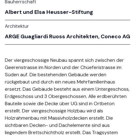
Bauherrschaft
Albert und Elsa Heusser-Stiftung​​​​‌ ‍ ​‍​‍‌‍ ‌ ​‍‌‍‍‌‌‍‌ ‌‍‍‌‌‍ ‍​‍​‍​ ‍‍​‍​‍‌ ​ ‌‍​‌‌‍ ‍‌‍‍‌‌ ‌​‌ ‍‌​‍ ‍‌‍‍‌‌‍ ​‍​‍​‍ ​​‍​‍‌‍‍​‌ ​‍‌‍‌‌‌‍‌‍​‍​‍​ ‍‍​‍​‍‌‍‍​‌ ‌​‌ ‌​‌ ​​​ ‍‍​‍ ​‍ ‌‍ ​‌‍ ‌‍​ ‌‍​‌‌‍ ​‌‍‍​‌‍ ‌ ​ ‌ ‌​​ ‍‍​ ​ ​ ​ ​ ​ ​ ​ ​‍ ‌‍‍‌‌‍ ‍‌ ‌​‌‍‌‌‌‍ ‍‌ ‌​​‍ ‌‍‌‌‌‍‌​‌‍‍‌‌ ‌​​‍ ‌‍ ‌‌‍ ‌‍‌​‌‍‌‌​ ‌‌ ​​‌ ​‍‌‍‌‌‌ ​ ‌‍‌‌‌‍ ‍‌ ‌​‌‍​‌‌ ‌​‌‍‍‌‌‍ ‌‍ ‍​ ‍ ‌‍‍‌‌‍‌​​ ‌​ ‌‍‌‍​‌‌‍​‌​ ‍​​ ​ ​ ‌‍​ ‌​​ ​​​‍ ‌​ ‍​‌‍‌​​ ‍‌‌‍​‍​‍ ‌​ ‌​​ ‍​​ ‌‍‌‍‌‌​‍ ‌​ ‍‌‌‍​‌‌‍‌‍‌‍‌​​‍ ‌‌‍‌​​ ‍​​ ​‍​ ‍​​ ​​‌‍​‍​ ‌‌​ ‍‌​ ‍‌​ ‌‌​ ‌‌​ ‍​​ ‍ ‌ ‌​‌ ‍‌‌ ​​‌‍‌‌​ ‌‌ ​​‌ ​‍‌‍ ‌‍‍‍‌‍‌‌‌‍​ ‌ ‌​​ ‍ ‌ ​​‌‍​‌‌ ‌​‌‍‍​​ ‌‌‍​‍‌ ‌‌‌‍‍‌‌‍ ​‌‍‌​‌‍‌‌‌ ​‍​‍‌‌​ ‌‌‌​​‍‌‌ ‌‍‍ ‌‍‌‌‌ ‍‌​‍‌‌​ ​ ‌​‌​​‍‌‌​ ​ ‌​‌​​‍‌‌​ ​‍​ ​‍‌‍‌​‌‍‌‌​‍‌‌​ ​‍​ ​‍​‍‌‌​ ‌‌‌​‌​​‍ ‍‌ ‌‍‌‍​‌‌‍ ​‌ ‌‌‌‍‌‌​ ‌‍​‍‌‍​‌‌ ​ ‌‍‌‌‌‌‌‌‌ ​‍‌‍ ​​ ‌‌‍‍​‌ ‌​‌ ‌​‌ ​​​‍‌‌​ ​ ‌​​‌​‍‌‌​ ​‍‌​‌‍​‍‌‌​ ​‍‌​‌‍‌‍ ​‌‍ ‌‍​ ‌‍​‌‌‍ ​‌‍‍​‌‍ ‌ ​ ‌ ‌​​‍‌‌​ ​ ‌​​‌​ ​ ​ ​ ​ ​ ​ ​ ​‍‌‍‌‍‍‌‌‍‌​​ ‌​ ‌‍‌‍​‌‌‍​‌​ ‍​​ ​ ​ ‌‍​ ‌​​ ​​​‍ ‌​ ‍​‌‍‌​​ ‍‌‌‍​‍​‍ ‌​ ‌​​ ‍​​ ‌‍‌‍‌‌​‍ ‌​ ‍‌‌‍​‌‌‍‌‍‌‍‌​​‍ ‌‌‍‌​​ ‍​​ ​‍​ ‍​​ ​​‌‍​‍​ ‌‌​ ‍‌​ ‍‌​ ‌‌​ ‌‌​ ‍​​‍‌‍‌ ‌​‌ ‍‌‌ ​​‌‍‌‌​ ‌‌ ​​‌ ​‍‌‍ ‌‍‍‍‌‍‌‌‌‍​ ‌ ‌​​‍‌‍‌ ​​‌‍​‌‌ ‌​‌‍‍​​ ‌‌‍​‍‌ ‌‌‌‍‍‌‌‍ ​‌‍‌​‌‍‌‌‌ ​‍​‍‌‌​ ‌‌‌​​‍‌‌ ‌‍‍ ‌‍‌‌‌ ‍‌​‍‌‌​ ​ ‌​‌​​‍‌‌​ ​ ‌​‌​​‍‌‌​ ​‍​ ​‍‌‍‌​‌‍‌‌​‍‌‌​ ​‍​ ​‍​‍‌‌​ ‌‌‌​‌​​‍ ‍‌ ‌‍‌‍​‌‌‍ ​‌ ‌‌‌‍‌‌​‍‌‍‌ ​​‌‍‌‌‌ ​‍‌ ​ ‌ ​​‌‍‌‌‌‍​ ‌ ‌​‌‍‍‌‌ ‌‍‌‍‌‌​ ‌‌ ​​‌ ‌‌‌‍​‍‌‍ ​‌‍‍‌‌ ​ ‌‍‍​‌‍‌‌‌‍‌​​‍​‍‌ ‌
Architektur
ARGE Guagliardi Ruoss Architekten, Coneco AG​​​​‌ ‍ ​‍​‍‌‍ ‌ ​‍‌‍‍‌‌‍‌ ‌‍‍‌‌‍ ‍​‍​‍​ ‍‍​‍​‍‌ ​ ‌‍​‌‌‍ ‍‌‍‍‌‌ ‌​‌ ‍‌​‍ ‍‌‍‍‌‌‍ ​‍​‍​‍ ​​‍​‍‌‍‍​‌ ​‍‌‍‌‌‌‍‌‍​‍​‍​ ‍‍​‍​‍‌‍‍​‌ ‌​‌ ‌​‌ ​​​ ‍‍​‍ ​‍ ‌‍ ​‌‍ ‌‍​ ‌‍​‌‌‍ ​‌‍‍​‌‍ ‌ ​ ‌ ‌​​ ‍‍​ ​ ​ ​ ​ ​ ​ ​ ​‍ ‌‍‍‌‌‍ ‍‌ ‌​‌‍‌‌‌‍ ‍‌ ‌​​‍ ‌‍‌‌‌‍‌​‌‍‍‌‌ ‌​​‍ ‌‍ ‌‌‍ ‌‍‌​‌‍‌‌​ ‌‌ ​​‌ ​‍‌‍‌‌‌ ​ ‌‍‌‌‌‍ ‍‌ ‌​‌‍​‌‌ ‌​‌‍‍‌‌‍ ‌‍ ‍​ ‍ ‌‍‍‌‌‍‌​​ ‌​ ‌‍‌‍​‌‌‍​‌​ ‍​​ ​ ​ ‌‍​ ‌​​ ​​​‍ ‌​ ‍​‌‍‌​​ ‍‌‌‍​‍​‍ ‌​ ‌​​ ‍​​ ‌‍‌‍‌‌​‍ ‌​ ‍‌‌‍​‌‌‍‌‍‌‍‌​​‍ ‌‌‍‌​​ ‍​​ ​‍​ ‍​​ ​​‌‍​‍​ ‌‌​ ‍‌​ ‍‌​ ‌‌​ ‌‌​ ‍​​ ‍ ‌ ‌​‌ ‍‌‌ ​​‌‍‌‌​ ‌‌ ​​‌ ​‍‌‍ ‌‍‍‍‌‍‌‌‌‍​ ‌ ‌​​ ‍ ‌ ​​‌‍​‌‌ ‌​‌‍‍​​ ‌‌‍​‌‌ ​‍‌‍​ ‌‍‍​‌‍‍‌‌ ‌​‌‍‌‌‌‍​ ‌ ‌​​‍‌‌​ ‌‌‌​​‍‌‌ ‌‍‍ ‌‍‌‌‌ ‍‌​‍‌‌​ ​ ‌​‌​​‍‌‌​ ​ ‌​‌​​‍‌‌​ ​‍​ ​‍‌‍‌​‌‍‌‌​‍‌‌​ ​‍​ ​‍​‍‌‌​ ‌‌‌​‌​​‍ ‍‌ ‌‍‌‍​‌‌‍ ​‌ ‌‌‌‍‌‌​ ‌‍​‍‌‍​‌‌ ​ ‌‍‌‌‌‌‌‌‌ ​‍‌‍ ​​ ‌‌‍‍​‌ ‌​‌ ‌​‌ ​​​‍‌‌​ ​ ‌​​‌​‍‌‌​ ​‍‌​‌‍​‍‌‌​ ​‍‌​‌‍‌‍ ​‌‍ ‌‍​ ‌‍​‌‌‍ ​‌‍‍​‌‍ ‌ ​ ‌ ‌​​‍‌‌​ ​ ‌​​‌​ ​ ​ ​ ​ ​ ​ ​ ​‍‌‍‌‍‍‌‌‍‌​​ ‌​ ‌‍‌‍​‌‌‍​‌​ ‍​​ ​ ​ ‌‍​ ‌​​ ​​​‍ ‌​ ‍​‌‍‌​​ ‍‌‌‍​‍​‍ ‌​ ‌​​ ‍​​ ‌‍‌‍‌‌​‍ ‌​ ‍‌‌‍​‌‌‍‌‍‌‍‌​​‍ ‌‌‍‌​​ ‍​​ ​‍​ ‍​​ ​​‌‍​‍​ ‌‌​ ‍‌​ ‍‌​ ‌‌​ ‌‌​ ‍​​‍‌‍‌ ‌​‌ ‍‌‌ ​​‌‍‌‌​ ‌‌ ​​‌ ​‍‌‍ ‌‍‍‍‌‍‌‌‌‍​ ‌ ‌​​‍‌‍‌ ​​‌‍​‌‌ ‌​‌‍‍​​ ‌‌‍​‌‌ ​‍‌‍​ ‌‍‍​‌‍‍‌‌ ‌​‌‍‌‌‌‍​ ‌ ‌​​‍‌‌​ ‌‌‌​​‍‌‌ ‌‍‍ ‌‍‌‌‌ ‍‌​‍‌‌​ ​ ‌​‌​​‍‌‌​ ​ ‌​‌​​‍‌‌​ ​‍​ ​‍‌‍‌​‌‍‌‌​‍‌‌​ ​‍​ ​‍​‍‌‌​ ‌‌‌​‌​​‍ ‍‌ ‌‍‌‍​‌‌‍ ​‌ ‌‌‌‍‌‌​‍‌‍‌ ​​‌‍‌‌‌ ​‍‌ ​ ‌ ​​‌‍‌‌‌‍​ ‌ ‌​‌‍‍‌‌ ‌‍‌‍‌‌​ ‌‌ ​​‌ ‌‌‌‍​‍‌‍ ​‌‍‍‌‌ ​ ‌‍‍​‌‍‌‌‌‍‌​​‍​‍‌ ‌
Der viergeschossige Neubau spannt sich zwischen der
Geerenstrasse im Norden und der Chüeferistrasse im
Süden auf. Die bestehenden Gebäude werden
rückgebaut und durch ein neues Mehrfamilienhaus
ersetzt. Das Gebäude besteht aus einem Untergeschoss,
Erdgeschoss und 3 Obergeschossen. Alle erdberührten
Bauteile sowie die Decke über UG sind in Ortbeton
erstellt. Der viergeschossige Holzbau wird als
Holzrahmenbau mit Massivholzdecken erstellt. Die
sichtbaren Decken- und Dachelemente sind aus
liegendem Brettschichtholz erstellt. Das Tragsystem