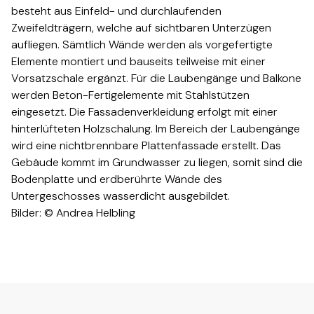
besteht aus Einfeld- und durchlaufenden
Zweifeldträgern, welche auf sichtbaren Unterzügen
aufliegen. Sämtlich Wände werden als vorgefertigte
Elemente montiert und bauseits teilweise mit einer
Vorsatzschale ergänzt. Für die Laubengänge und Balkone
werden Beton-Fertigelemente mit Stahlstützen
eingesetzt. Die Fassadenverkleidung erfolgt mit einer
hinterlüfteten Holzschalung. Im Bereich der Laubengänge
wird eine nichtbrennbare Plattenfassade erstellt. Das
Gebäude kommt im Grundwasser zu liegen, somit sind die
Bodenplatte und erdberührte Wände des
Untergeschosses wasserdicht ausgebildet.​​​​‌ ‍ ​‍​‍‌‍ ‌ ​‍‌‍‍‌‌‍‌ ‌‍‍‌‌‍ ‍​‍​‍​ ‍‍​‍​‍‌ ​ ‌‍​‌‌‍ ‍‌‍‍‌‌ ‌​‌ ‍‌​‍ ‍‌‍‍‌‌‍ ​‍​‍​‍ ​​‍​‍‌‍‍​‌ ​‍‌‍‌‌‌‍‌‍​‍​‍​ ‍‍​‍​‍‌‍‍​‌ ‌​‌ ‌​‌ ​​​ ‍‍​‍ ​‍ ‌‍ ​‌‍ ‌‍​ ‌‍​‌‌‍ ​‌‍‍​‌‍ ‌ ​ ‌ ‌​​ ‍‍​ ​ ​ ​ ​ ​ ​ ​ ​‍ ‌‍‍‌‌‍ ‍‌ ‌​‌‍‌‌‌‍ ‍‌ ‌​​‍ ‌‍‌‌‌‍‌​‌‍‍‌‌ ‌​​‍ ‌‍ ‌‌‍ ‌‍‌​‌‍‌‌​ ‌‌ ​​‌ ​‍‌‍‌‌‌ ​ ‌‍‌‌‌‍ ‍‌ ‌​‌‍​‌‌ ‌​‌‍‍‌‌‍ ‌‍ ‍​ ‍ ‌‍‍‌‌‍‌​​ ‌​ ‌‍‌‍​‌‌‍​‌​ ‍​​ ​ ​ ‌‍​ ‌​​ ​​​‍ ‌​ ‍​‌‍‌​​ ‍‌‌‍​‍​‍ ‌​ ‌​​ ‍​​ ‌‍‌‍‌‌​‍ ‌​ ‍‌‌‍​‌‌‍‌‍‌‍‌​​‍ ‌‌‍‌​​ ‍​​ ​‍​ ‍​​ ​​‌‍​‍​ ‌‌​ ‍‌​ ‍‌​ ‌‌​ ‌‌​ ‍​​ ‍ ‌ ‌​‌ ‍‌‌ ​​‌‍‌‌​ ‌‌ ​​‌ ​‍‌‍ ‌‍‍‍‌‍‌‌‌‍​ ‌ ‌​​ ‍ ‌ ​​‌‍​‌‌ ‌​‌‍‍​​ ‌‌‍‌​‌‍‌‌‌ ​ ‌‍​ ‌ ​‍‌‍‍‌‌ ​​‌ ‌​‌‍‍‌‌‍ ‌‍ ‍​‍‌‌​ ‌‌‌​​‍‌‌ ‌‍‍ ‌‍‌‌‌ ‍‌​‍‌‌​ ​ ‌​‌​​‍‌‌​ ​ ‌​‌​​‍‌‌​ ​‍​ ​‍‌‍‌​‌‍‌‌​‍‌‌​ ​‍​ ​‍​‍‌‌​ ‌‌‌​‌​​‍ ‍‌ ‌‍‌‍​‌‌‍ ​‌ ‌‌‌‍‌‌​‍‌‌​ ‌‌‌​​‍‌‌ ‌‍‍ ‌‍‌‌‌ ‍‌​‍‌‌​ ​ ‌​‌​​‍‌‌​ ​ ‌​‌​​‍‌‌​ ​‍​ ​‍‌‍​‍‌‍ ​‌‍ ‌‍​ ‌‍‍ ​‍ ‌​ ​​​‍‌‌​ ​‍​ ​‍​‍‌‌​ ‌‌‌​‌​​‍ ‍‌‍​ ‌‍‍​‌‍‍‌‌‍ ​‌‍‌​‌ ​‍‌‍‌‌‌‍ ‍​‍‌‌​ ‌‌‌​​‍‌‌ ‌‍‍ ‌‍‌‌‌ ‍‌​‍‌‌​ ​ ‌​‌​​‍‌‌​ ​ ‌​‌​​‍‌‌​ ​‍​ ​‍‌ ​ ‌ ​​‌‍​‌‌‍ ‍​‍ ‌​ ​​​‍‌‌​ ​‍​ ​‍​‍‌‌​ ‌‌‌​‌​​‍ ‍‌ ‌​‌‍‌‌‌ ‍​‌ ‌​​ ‌‍​‍‌‍​‌‌ ​ ‌‍‌‌‌‌‌‌‌ ​‍‌‍ ​​ ‌‌‍‍​‌ ‌​‌ ‌​‌ ​​​‍‌‌​ ​ ‌​​‌​‍‌‌​ ​‍‌​‌‍​‍‌‌​ ​‍‌​‌‍‌‍ ​‌‍ ‌‍​ ‌‍​‌‌‍ ​‌‍‍​‌‍ ‌ ​ ‌ ‌​​‍‌‌​ ​ ‌​​‌​ ​ ​ ​ ​ ​ ​ ​ ​‍‌‍‌‍‍‌‌‍‌​​ ‌​ ‌‍‌‍​‌‌‍​‌​ ‍​​ ​ ​ ‌‍​ ‌​​ ​​​‍ ‌​ ‍​‌‍‌​​ ‍‌‌‍​‍​‍ ‌​ ‌​​ ‍​​ ‌‍‌‍‌‌​‍ ‌​ ‍‌‌‍​‌‌‍‌‍‌‍‌​​‍ ‌‌‍‌​​ ‍​​ ​‍​ ‍​​ ​​‌‍​‍​ ‌‌​ ‍‌​ ‍‌​ ‌‌​ ‌‌​ ‍​​‍‌‍‌ ‌​‌ ‍‌‌ ​​‌‍‌‌​ ‌‌ ​​‌ ​‍‌‍ ‌‍‍‍‌‍‌‌‌‍​ ‌ ‌​​‍‌‍‌ ​​‌‍​‌‌ ‌​‌‍‍​​ ‌‌‍‌​‌‍‌‌‌ ​ ‌‍​ ‌ ​‍‌‍‍‌‌ ​​‌ ‌​‌‍‍‌‌‍ ‌‍ ‍​‍‌‌​ ‌‌‌​​‍‌‌ ‌‍‍ ‌‍‌‌‌ ‍‌​‍‌‌​ ​ ‌​‌​​‍‌‌​ ​ ‌​‌​​‍‌‌​ ​‍​ ​‍‌‍‌​‌‍‌‌​‍‌‌​ ​‍​ ​‍​‍‌‌​ ‌‌‌​‌​​‍ ‍‌ ‌‍‌‍​‌‌‍ ​‌ ‌‌‌‍‌‌​‍‌‌​ ‌‌‌​​‍‌‌ ‌‍‍ ‌‍‌‌‌ ‍‌​‍‌‌​ ​ ‌​‌​​‍‌‌​ ​ ‌​‌​​‍‌‌​ ​‍​ ​‍‌‍​‍‌‍ ​‌‍ ‌‍​ ‌‍‍ ​‍ ‌​ ​​​‍‌‌​ ​‍​ ​‍​‍‌‌​ ‌‌‌​‌​​‍ ‍‌‍​ ‌‍‍​‌‍‍‌‌‍ ​‌‍‌​‌ ​‍‌‍‌‌‌‍ ‍​‍‌‌​ ‌‌‌​​‍‌‌ ‌‍‍ ‌‍‌‌‌ ‍‌​‍‌‌​ ​ ‌​‌​​‍‌‌​ ​ ‌​‌​​‍‌‌​ ​‍​ ​‍‌ ​ ‌ ​​‌‍​‌‌‍ ‍​‍ ‌​ ​​​‍‌‌​ ​‍​ ​‍​‍‌‌​ ‌‌‌​‌​​‍ ‍‌ ‌​‌‍‌‌‌ ‍​‌ ‌​​‍‌‍‌ ​​‌‍‌‌‌ ​‍‌ ​ ‌ ​​‌‍‌‌‌‍​ ‌ ‌​‌‍‍‌‌ ‌‍‌‍‌‌​ ‌‌ ​​‌ ‌‌‌‍​‍‌‍ ​‌‍‍‌‌ ​ ‌‍‍​‌‍‌‌‌‍‌​​‍​‍‌ ‌
Bilder: © Andrea Helbling​​​​‌ ‍ ​‍​‍‌‍ ‌ ​‍‌‍‍‌‌‍‌ ‌‍‍‌‌‍ ‍​‍​‍​ ‍‍​‍​‍‌ ​ ‌‍​‌‌‍ ‍‌‍‍‌‌ ‌​‌ ‍‌​‍ ‍‌‍‍‌‌‍ ​‍​‍​‍ ​​‍​‍‌‍‍​‌ ​‍‌‍‌‌‌‍‌‍​‍​‍​ ‍‍​‍​‍‌‍‍​‌ ‌​‌ ‌​‌ ​​​ ‍‍​‍ ​‍ ‌‍ ​‌‍ ‌‍​ ‌‍​‌‌‍ ​‌‍‍​‌‍ ‌ ​ ‌ ‌​​ ‍‍​ ​ ​ ​ ​ ​ ​ ​ ​‍ ‌‍‍‌‌‍ ‍‌ ‌​‌‍‌‌‌‍ ‍‌ ‌​​‍ ‌‍‌‌‌‍‌​‌‍‍‌‌ ‌​​‍ ‌‍ ‌‌‍ ‌‍‌​‌‍‌‌​ ‌‌ ​​‌ ​‍‌‍‌‌‌ ​ ‌‍‌‌‌‍ ‍‌ ‌​‌‍​‌‌ ‌​‌‍‍‌‌‍ ‌‍ ‍​ ‍ ‌‍‍‌‌‍‌​​ ‌​ ‌‍‌‍​‌‌‍​‌​ ‍​​ ​ ​ ‌‍​ ‌​​ ​​​‍ ‌​ ‍​‌‍‌​​ ‍‌‌‍​‍​‍ ‌​ ‌​​ ‍​​ ‌‍‌‍‌‌​‍ ‌​ ‍‌‌‍​‌‌‍‌‍‌‍‌​​‍ ‌‌‍‌​​ ‍​​ ​‍​ ‍​​ ​​‌‍​‍​ ‌‌​ ‍‌​ ‍‌​ ‌‌​ ‌‌​ ‍​​ ‍ ‌ ‌​‌ ‍‌‌ ​​‌‍‌‌​ ‌‌ ​​‌ ​‍‌‍ ‌‍‍‍‌‍‌‌‌‍​ ‌ ‌​​ ‍ ‌ ​​‌‍​‌‌ ‌​‌‍‍​​ ‌‌‍‌​‌‍‌‌‌ ​ ‌‍​ ‌ ​‍‌‍‍‌‌ ​​‌ ‌​‌‍‍‌‌‍ ‌‍ ‍​‍‌‌​ ‌‌‌​​‍‌‌ ‌‍‍ ‌‍‌‌‌ ‍‌​‍‌‌​ ​ ‌​‌​​‍‌‌​ ​ ‌​‌​​‍‌‌​ ​‍​ ​‍‌‍‌​‌‍‌‌​‍‌‌​ ​‍​ ​‍​‍‌‌​ ‌‌‌​‌​​‍ ‍‌ ‌‍‌‍​‌‌‍ ​‌ ‌‌‌‍‌‌​‍‌‌​ ‌‌‌​​‍‌‌ ‌‍‍ ‌‍‌‌‌ ‍‌​‍‌‌​ ​ ‌​‌​​‍‌‌​ ​ ‌​‌​​‍‌‌​ ​‍​ ​‍​ ‌‍‌‍‌​‌‍​ ​ ​​​ ‌ ‌‍​‌​ ‌‌​ ‍​​ ‌​​ ‌ ​ ‌ ​ ‍‌​‍‌‌​ ​‍​ ​‍​‍‌‌​ ‌‌‌​‌​​‍ ‍‌‍​ ‌‍‍​‌‍‍‌‌‍ ​‌‍‌​‌ ​‍‌‍‌‌‌‍ ‍​‍‌‌​ ‌‌‌​​‍‌‌ ‌‍‍ ‌‍‌‌‌ ‍‌​‍‌‌​ ​ ‌​‌​​‍‌‌​ ​ ‌​‌​​‍‌‌​ ​‍​ ​‍​ ‌ ​ ​‌‌‍‌‌‌‍​‍​ ‍​‌‍‌‍​ ‌ ‌‍​‌​ ​ ​ ‌​​ ‌​‌‍‌‍​‍‌‌​ ​‍​ ​‍​‍‌‌​ ‌‌‌​‌​​‍ ‍‌ ‌​‌‍‌‌‌ ‍​‌ ‌​​ ‌‍​‍‌‍​‌‌ ​ ‌‍‌‌‌‌‌‌‌ ​‍‌‍ ​​ ‌‌‍‍​‌ ‌​‌ ‌​‌ ​​​‍‌‌​ ​ ‌​​‌​‍‌‌​ ​‍‌​‌‍​‍‌‌​ ​‍‌​‌‍‌‍ ​‌‍ ‌‍​ ‌‍​‌‌‍ ​‌‍‍​‌‍ ‌ ​ ‌ ‌​​‍‌‌​ ​ ‌​​‌​ ​ ​ ​ ​ ​ ​ ​ ​‍‌‍‌‍‍‌‌‍‌​​ ‌​ ‌‍‌‍​‌‌‍​‌​ ‍​​ ​ ​ ‌‍​ ‌​​ ​​​‍ ‌​ ‍​‌‍‌​​ ‍‌‌‍​‍​‍ ‌​ ‌​​ ‍​​ ‌‍‌‍‌‌​‍ ‌​ ‍‌‌‍​‌‌‍‌‍‌‍‌​​‍ ‌‌‍‌​​ ‍​​ ​‍​ ‍​​ ​​‌‍​‍​ ‌‌​ ‍‌​ ‍‌​ ‌‌​ ‌‌​ ‍​​‍‌‍‌ ‌​‌ ‍‌‌ ​​‌‍‌‌​ ‌‌ ​​‌ ​‍‌‍ ‌‍‍‍‌‍‌‌‌‍​ ‌ ‌​​‍‌‍‌ ​​‌‍​‌‌ ‌​‌‍‍​​ ‌‌‍‌​‌‍‌‌‌ ​ ‌‍​ ‌ ​‍‌‍‍‌‌ ​​‌ ‌​‌‍‍‌‌‍ ‌‍ ‍​‍‌‌​ ‌‌‌​​‍‌‌ ‌‍‍ ‌‍‌‌‌ ‍‌​‍‌‌​ ​ ‌​‌​​‍‌‌​ ​ ‌​‌​​‍‌‌​ ​‍​ ​‍‌‍‌​‌‍‌‌​‍‌‌​ ​‍​ ​‍​‍‌‌​ ‌‌‌​‌​​‍ ‍‌ ‌‍‌‍​‌‌‍ ​‌ ‌‌‌‍‌‌​‍‌‌​ ‌‌‌​​‍‌‌ ‌‍‍ ‌‍‌‌‌ ‍‌​‍‌‌​ ​ ‌​‌​​‍‌‌​ ​ ‌​‌​​‍‌‌​ ​‍​ ​‍​ ‌‍‌‍‌​‌‍​ ​ ​​​ ‌ ‌‍​‌​ ‌‌​ ‍​​ ‌​​ ‌ ​ ‌ ​ ‍‌​‍‌‌​ ​‍​ ​‍​‍‌‌​ ‌‌‌​‌​​‍ ‍‌‍​ ‌‍‍​‌‍‍‌‌‍ ​‌‍‌​‌ ​‍‌‍‌‌‌‍ ‍​‍‌‌​ ‌‌‌​​‍‌‌ ‌‍‍ ‌‍‌‌‌ ‍‌​‍‌‌​ ​ ‌​‌​​‍‌‌​ ​ ‌​‌​​‍‌‌​ ​‍​ ​‍​ ‌ ​ ​‌‌‍‌‌‌‍​‍​ ‍​‌‍‌‍​ ‌ ‌‍​‌​ ​ ​ ‌​​ ‌​‌‍‌‍​‍‌‌​ ​‍​ ​‍​‍‌‌​ ‌‌‌​‌​​‍ ‍‌ ‌​‌‍‌‌‌ ‍​‌ ‌​​‍‌‍‌ ​​‌‍‌‌‌ ​‍‌ ​ ‌ ​​‌‍‌‌‌‍​ ‌ ‌​‌‍‍‌‌ ‌‍‌‍‌‌​ ‌‌ ​​‌ ‌‌‌‍​‍‌‍ ​‌‍‍‌‌ ​ ‌‍‍​‌‍‌‌‌‍‌​​‍​‍‌ ‌
MFH "Wohnen in den Bäumen"
, Egg bei
Zürich