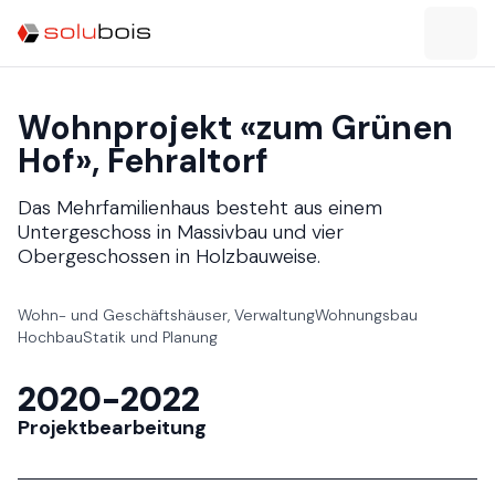
Wohnprojekt «zum Grünen
Hof»​​​​‌ ‍ ​‍​‍‌‍ ‌ ​‍‌‍‍‌‌‍‌ ‌‍‍‌‌‍ ‍​‍​‍​ ‍‍​‍​‍‌ ​ ‌‍​‌‌‍ ‍‌‍‍‌‌ ‌​‌ ‍‌​‍ ‍‌‍‍‌‌‍ ​‍​‍​‍ ​​‍​‍‌‍‍​‌ ​‍‌‍‌‌‌‍‌‍​‍​‍​ ‍‍​‍​‍‌‍‍​‌ ‌​‌ ‌​‌ ​​​ ‍‍​‍ ​‍ ‌‍ ​‌‍ ‌‍​ ‌‍​‌‌‍ ​‌‍‍​‌‍ ‌ ​ ‌ ‌​​ ‍‍​ ​ ​ ​ ​ ​ ​ ​ ​‍ ‌‍‍‌‌‍ ‍‌ ‌​‌‍‌‌‌‍ ‍‌ ‌​​‍ ‌‍‌‌‌‍‌​‌‍‍‌‌ ‌​​‍ ‌‍ ‌‌‍ ‌‍‌​‌‍‌‌​ ‌‌ ​​‌ ​‍‌‍‌‌‌ ​ ‌‍‌‌‌‍ ‍‌ ‌​‌‍​‌‌ ‌​‌‍‍‌‌‍ ‌‍ ‍​ ‍ ‌‍‍‌‌‍‌​​ ‌​ ‌‍‌‍​‌‌‍​‌​ ‍​​ ​ ​ ‌‍​ ‌​​ ​​​‍ ‌​ ‍​‌‍‌​​ ‍‌‌‍​‍​‍ ‌​ ‌​​ ‍​​ ‌‍‌‍‌‌​‍ ‌​ ‍‌‌‍​‌‌‍‌‍‌‍‌​​‍ ‌‌‍‌​​ ‍​​ ​‍​ ‍​​ ​​‌‍​‍​ ‌‌​ ‍‌​ ‍‌​ ‌‌​ ‌‌​ ‍​​ ‍ ‌ ‌​‌ ‍‌‌ ​​‌‍‌‌​ ‌‌ ​​‌ ​‍‌‍ ‌‍‍‍‌‍‌‌‌‍​ ‌ ‌​​ ‍ ‌ ​​‌‍​‌‌ ‌​‌‍‍​​ ‌‌ ‌​‌‍‍‌‌ ‌​‌‍ ​‌‍‌‌​‍‌‌​ ‌‌‌​​‍‌‌ ‌‍‍ ‌‍‌‌‌ ‍‌​‍‌‌​ ​ ‌​‌​​‍‌‌​ ​ ‌​‌​​‍‌‌​ ​‍​ ​‍‌‍‌​‌‍‌‌​‍‌‌​ ​‍​ ​‍​‍‌‌​ ‌‌‌​‌​​‍ ‍‌ ‌‍‌‍​‌‌‍ ​‌ ‌‌‌‍‌‌​ ‌‍​‍‌‍​‌‌ ​ ‌‍‌‌‌‌‌‌‌ ​‍‌‍ ​​ ‌‌‍‍​‌ ‌​‌ ‌​‌ ​​​‍‌‌​ ​ ‌​​‌​‍‌‌​ ​‍‌​‌‍​‍‌‌​ ​‍‌​‌‍‌‍ ​‌‍ ‌‍​ ‌‍​‌‌‍ ​‌‍‍​‌‍ ‌ ​ ‌ ‌​​‍‌‌​ ​ ‌​​‌​ ​ ​ ​ ​ ​ ​ ​ ​‍‌‍‌‍‍‌‌‍‌​​ ‌​ ‌‍‌‍​‌‌‍​‌​ ‍​​ ​ ​ ‌‍​ ‌​​ ​​​‍ ‌​ ‍​‌‍‌​​ ‍‌‌‍​‍​‍ ‌​ ‌​​ ‍​​ ‌‍‌‍‌‌​‍ ‌​ ‍‌‌‍​‌‌‍‌‍‌‍‌​​‍ ‌‌‍‌​​ ‍​​ ​‍​ ‍​​ ​​‌‍​‍​ ‌‌​ ‍‌​ ‍‌​ ‌‌​ ‌‌​ ‍​​‍‌‍‌ ‌​‌ ‍‌‌ ​​‌‍‌‌​ ‌‌ ​​‌ ​‍‌‍ ‌‍‍‍‌‍‌‌‌‍​ ‌ ‌​​‍‌‍‌ ​​‌‍​‌‌ ‌​‌‍‍​​ ‌‌ ‌​‌‍‍‌‌ ‌​‌‍ ​‌‍‌‌​‍‌‌​ ‌‌‌​​‍‌‌ ‌‍‍ ‌‍‌‌‌ ‍‌​‍‌‌​ ​ ‌​‌​​‍‌‌​ ​ ‌​‌​​‍‌‌​ ​‍​ ​‍‌‍‌​‌‍‌‌​‍‌‌​ ​‍​ ​‍​‍‌‌​ ‌‌‌​‌​​‍ ‍‌ ‌‍‌‍​‌‌‍ ​‌ ‌‌‌‍‌‌​‍‌‍‌ ​​‌‍‌‌‌ ​‍‌ ​ ‌ ​​‌‍‌‌‌‍​ ‌ ‌​‌‍‍‌‌ ‌‍‌‍‌‌​ ‌‌ ​​‌ ‌‌‌‍​‍‌‍ ​‌‍‍‌‌ ​ ‌‍‍​‌‍‌‌‌‍‌​​‍​‍‌ ‌, Fehraltorf​​​​‌ ‍ ​‍​‍‌‍ ‌ ​‍‌‍‍‌‌‍‌ ‌‍‍‌‌‍ ‍​‍​‍​ ‍‍​‍​‍‌ ​ ‌‍​‌‌‍ ‍‌‍‍‌‌ ‌​‌ ‍‌​‍ ‍‌‍‍‌‌‍ ​‍​‍​‍ ​​‍​‍‌‍‍​‌ ​‍‌‍‌‌‌‍‌‍​‍​‍​ ‍‍​‍​‍‌‍‍​‌ ‌​‌ ‌​‌ ​​​ ‍‍​‍ ​‍ ‌‍ ​‌‍ ‌‍​ ‌‍​‌‌‍ ​‌‍‍​‌‍ ‌ ​ ‌ ‌​​ ‍‍​ ​ ​ ​ ​ ​ ​ ​ ​‍ ‌‍‍‌‌‍ ‍‌ ‌​‌‍‌‌‌‍ ‍‌ ‌​​‍ ‌‍‌‌‌‍‌​‌‍‍‌‌ ‌​​‍ ‌‍ ‌‌‍ ‌‍‌​‌‍‌‌​ ‌‌ ​​‌ ​‍‌‍‌‌‌ ​ ‌‍‌‌‌‍ ‍‌ ‌​‌‍​‌‌ ‌​‌‍‍‌‌‍ ‌‍ ‍​ ‍ ‌‍‍‌‌‍‌​​ ‌​ ‌‍‌‍​‌‌‍​‌​ ‍​​ ​ ​ ‌‍​ ‌​​ ​​​‍ ‌​ ‍​‌‍‌​​ ‍‌‌‍​‍​‍ ‌​ ‌​​ ‍​​ ‌‍‌‍‌‌​‍ ‌​ ‍‌‌‍​‌‌‍‌‍‌‍‌​​‍ ‌‌‍‌​​ ‍​​ ​‍​ ‍​​ ​​‌‍​‍​ ‌‌​ ‍‌​ ‍‌​ ‌‌​ ‌‌​ ‍​​ ‍ ‌ ‌​‌ ‍‌‌ ​​‌‍‌‌​ ‌‌ ​​‌ ​‍‌‍ ‌‍‍‍‌‍‌‌‌‍​ ‌ ‌​​ ‍ ‌ ​​‌‍​‌‌ ‌​‌‍‍​​ ‌‌‍ ​‌‍ ‌‍​ ‌‍​‌‌ ‌​‌‍‍‌‌‍ ‌‍ ‍​‍‌‌​ ‌‌‌​​‍‌‌ ‌‍‍ ‌‍‌‌‌ ‍‌​‍‌‌​ ​ ‌​‌​​‍‌‌​ ​ ‌​‌​​‍‌‌​ ​‍​ ​‍‌‍‌​‌‍‌‌​‍‌‌​ ​‍​ ​‍​‍‌‌​ ‌‌‌​‌​​‍ ‍‌ ‌‍‌‍​‌‌‍ ​‌ ‌‌‌‍‌‌​ ‌‍​‍‌‍​‌‌ ​ ‌‍‌‌‌‌‌‌‌ ​‍‌‍ ​​ ‌‌‍‍​‌ ‌​‌ ‌​‌ ​​​‍‌‌​ ​ ‌​​‌​‍‌‌​ ​‍‌​‌‍​‍‌‌​ ​‍‌​‌‍‌‍ ​‌‍ ‌‍​ ‌‍​‌‌‍ ​‌‍‍​‌‍ ‌ ​ ‌ ‌​​‍‌‌​ ​ ‌​​‌​ ​ ​ ​ ​ ​ ​ ​ ​‍‌‍‌‍‍‌‌‍‌​​ ‌​ ‌‍‌‍​‌‌‍​‌​ ‍​​ ​ ​ ‌‍​ ‌​​ ​​​‍ ‌​ ‍​‌‍‌​​ ‍‌‌‍​‍​‍ ‌​ ‌​​ ‍​​ ‌‍‌‍‌‌​‍ ‌​ ‍‌‌‍​‌‌‍‌‍‌‍‌​​‍ ‌‌‍‌​​ ‍​​ ​‍​ ‍​​ ​​‌‍​‍​ ‌‌​ ‍‌​ ‍‌​ ‌‌​ ‌‌​ ‍​​‍‌‍‌ ‌​‌ ‍‌‌ ​​‌‍‌‌​ ‌‌ ​​‌ ​‍‌‍ ‌‍‍‍‌‍‌‌‌‍​ ‌ ‌​​‍‌‍‌ ​​‌‍​‌‌ ‌​‌‍‍​​ ‌‌‍ ​‌‍ ‌‍​ ‌‍​‌‌ ‌​‌‍‍‌‌‍ ‌‍ ‍​‍‌‌​ ‌‌‌​​‍‌‌ ‌‍‍ ‌‍‌‌‌ ‍‌​‍‌‌​ ​ ‌​‌​​‍‌‌​ ​ ‌​‌​​‍‌‌​ ​‍​ ​‍‌‍‌​‌‍‌‌​‍‌‌​ ​‍​ ​‍​‍‌‌​ ‌‌‌​‌​​‍ ‍‌ ‌‍‌‍​‌‌‍ ​‌ ‌‌‌‍‌‌​‍‌‍‌ ​​‌‍‌‌‌ ​‍‌ ​ ‌ ​​‌‍‌‌‌‍​ ‌ ‌​‌‍‍‌‌ ‌‍‌‍‌‌​ ‌‌ ​​‌ ‌‌‌‍​‍‌‍ ​‌‍‍‌‌ ​ ‌‍‍​‌‍‌‌‌‍‌​​‍​‍‌ ‌
Das Mehrfamilienhaus besteht aus einem
Untergeschoss in Massivbau und vier
Obergeschossen in Holzbauweise.​​​​‌ ‍ ​‍​‍‌‍ ‌ ​‍‌‍‍‌‌‍‌ ‌‍‍‌‌‍ ‍​‍​‍​ ‍‍​‍​‍‌ ​ ‌‍​‌‌‍ ‍‌‍‍‌‌ ‌​‌ ‍‌​‍ ‍‌‍‍‌‌‍ ​‍​‍​‍ ​​‍​‍‌‍‍​‌ ​‍‌‍‌‌‌‍‌‍​‍​‍​ ‍‍​‍​‍‌‍‍​‌ ‌​‌ ‌​‌ ​​​ ‍‍​‍ ​‍ ‌‍ ​‌‍ ‌‍​ ‌‍​‌‌‍ ​‌‍‍​‌‍ ‌ ​ ‌ ‌​​ ‍‍​ ​ ​ ​ ​ ​ ​ ​ ​‍ ‌‍‍‌‌‍ ‍‌ ‌​‌‍‌‌‌‍ ‍‌ ‌​​‍ ‌‍‌‌‌‍‌​‌‍‍‌‌ ‌​​‍ ‌‍ ‌‌‍ ‌‍‌​‌‍‌‌​ ‌‌ ​​‌ ​‍‌‍‌‌‌ ​ ‌‍‌‌‌‍ ‍‌ ‌​‌‍​‌‌ ‌​‌‍‍‌‌‍ ‌‍ ‍​ ‍ ‌‍‍‌‌‍‌​​ ‌​ ‌‍‌‍​‌‌‍​‌​ ‍​​ ​ ​ ‌‍​ ‌​​ ​​​‍ ‌​ ‍​‌‍‌​​ ‍‌‌‍​‍​‍ ‌​ ‌​​ ‍​​ ‌‍‌‍‌‌​‍ ‌​ ‍‌‌‍​‌‌‍‌‍‌‍‌​​‍ ‌‌‍‌​​ ‍​​ ​‍​ ‍​​ ​​‌‍​‍​ ‌‌​ ‍‌​ ‍‌​ ‌‌​ ‌‌​ ‍​​ ‍ ‌ ‌​‌ ‍‌‌ ​​‌‍‌‌​ ‌‌ ​​‌ ​‍‌‍ ‌‍‍‍‌‍‌‌‌‍​ ‌ ‌​​ ‍ ‌ ​​‌‍​‌‌ ‌​‌‍‍​​ ‌‌ ​ ‌‍‍​‌‍ ‌ ​‍‌ ‌​‌​‌​‌‍‌‌‌ ​ ‌‍​ ‌ ​‍‌‍‍‌‌ ​​‌ ‌​‌‍‍‌‌‍ ‌‍ ‍​‍‌‌​ ‌‌‌​​‍‌‌ ‌‍‍ ‌‍‌‌‌ ‍‌​‍‌‌​ ​ ‌​‌​​‍‌‌​ ​ ‌​‌​​‍‌‌​ ​‍​ ​‍‌‍‌​‌‍‌‌​‍‌‌​ ​‍​ ​‍​‍‌‌​ ‌‌‌​‌​​‍ ‍‌ ‌‍‌‍​‌‌‍ ​‌ ‌‌‌‍‌‌​ ‌‍​‍‌‍​‌‌ ​ ‌‍‌‌‌‌‌‌‌ ​‍‌‍ ​​ ‌‌‍‍​‌ ‌​‌ ‌​‌ ​​​‍‌‌​ ​ ‌​​‌​‍‌‌​ ​‍‌​‌‍​‍‌‌​ ​‍‌​‌‍‌‍ ​‌‍ ‌‍​ ‌‍​‌‌‍ ​‌‍‍​‌‍ ‌ ​ ‌ ‌​​‍‌‌​ ​ ‌​​‌​ ​ ​ ​ ​ ​ ​ ​ ​‍‌‍‌‍‍‌‌‍‌​​ ‌​ ‌‍‌‍​‌‌‍​‌​ ‍​​ ​ ​ ‌‍​ ‌​​ ​​​‍ ‌​ ‍​‌‍‌​​ ‍‌‌‍​‍​‍ ‌​ ‌​​ ‍​​ ‌‍‌‍‌‌​‍ ‌​ ‍‌‌‍​‌‌‍‌‍‌‍‌​​‍ ‌‌‍‌​​ ‍​​ ​‍​ ‍​​ ​​‌‍​‍​ ‌‌​ ‍‌​ ‍‌​ ‌‌​ ‌‌​ ‍​​‍‌‍‌ ‌​‌ ‍‌‌ ​​‌‍‌‌​ ‌‌ ​​‌ ​‍‌‍ ‌‍‍‍‌‍‌‌‌‍​ ‌ ‌​​‍‌‍‌ ​​‌‍​‌‌ ‌​‌‍‍​​ ‌‌ ​ ‌‍‍​‌‍ ‌ ​‍‌ ‌​‌​‌​‌‍‌‌‌ ​ ‌‍​ ‌ ​‍‌‍‍‌‌ ​​‌ ‌​‌‍‍‌‌‍ ‌‍ ‍​‍‌‌​ ‌‌‌​​‍‌‌ ‌‍‍ ‌‍‌‌‌ ‍‌​‍‌‌​ ​ ‌​‌​​‍‌‌​ ​ ‌​‌​​‍‌‌​ ​‍​ ​‍‌‍‌​‌‍‌‌​‍‌‌​ ​‍​ ​‍​‍‌‌​ ‌‌‌​‌​​‍ ‍‌ ‌‍‌‍​‌‌‍ ​‌ ‌‌‌‍‌‌​‍‌‍‌ ​​‌‍‌‌‌ ​‍‌ ​ ‌ ​​‌‍‌‌‌‍​ ‌ ‌​‌‍‍‌‌ ‌‍‌‍‌‌​ ‌‌ ​​‌ ‌‌‌‍​‍‌‍ ​‌‍‍‌‌ ​ ‌‍‍​‌‍‌‌‌‍‌​​‍​‍‌ ‌
Wohn- und Geschäftshäuser, Verwaltung​​​​‌ ‍ ​‍​‍‌‍ ‌ ​‍‌‍‍‌‌‍‌ ‌‍‍‌‌‍ ‍​‍​‍​ ‍‍​‍​‍‌ ​ ‌‍​‌‌‍ ‍‌‍‍‌‌ ‌​‌ ‍‌​‍ ‍‌‍‍‌‌‍ ​‍​‍​‍ ​​‍​‍‌‍‍​‌ ​‍‌‍‌‌‌‍‌‍​‍​‍​ ‍‍​‍​‍‌‍‍​‌ ‌​‌ ‌​‌ ​​​ ‍‍​‍ ​‍ ‌‍ ​‌‍ ‌‍​ ‌‍​‌‌‍ ​‌‍‍​‌‍ ‌ ​ ‌ ‌​​ ‍‍​ ​ ​ ​ ​ ​ ​ ​ ​‍ ‌‍‍‌‌‍ ‍‌ ‌​‌‍‌‌‌‍ ‍‌ ‌​​‍ ‌‍‌‌‌‍‌​‌‍‍‌‌ ‌​​‍ ‌‍ ‌‌‍ ‌‍‌​‌‍‌‌​ ‌‌ ​​‌ ​‍‌‍‌‌‌ ​ ‌‍‌‌‌‍ ‍‌ ‌​‌‍​‌‌ ‌​‌‍‍‌‌‍ ‌‍ ‍​ ‍ ‌‍‍‌‌‍‌​​ ‌‌‌‍‌‌‍‍‌‌​‍‍‌‍‍‍‌ ​​‌ ‌‌‌ ‍​‌‍‍​‌ ‌ ​ ​ ‌‍‍‍‌‌‌​‌‍‌ ​ ‍‌‌ ‌ ​ ‌‍‌​‍‌‌‍‍ ‌‍ ‍‌‍‌‌​ ‍​‌​ ​ ‍ ‌ ‌​‌ ‍‌‌ ​​‌‍‌‌​ ‌‌ ​​‌ ​‍‌‍ ‌‍‍‍‌‍‌‌‌‍​ ‌ ‌​‌​​ ‌‍​‌‌ ‌​‌‍‌‌‌‍‌ ‌‍ ‌ ​‍‌ ‍‌​ ‍ ‌ ​​‌‍​‌‌ ‌​‌‍‍​​ ‌‌‍ ‍‌‍​‌‌‍ ‌‌‍‌‌​‍‌‌​ ‌‌‌​​‍‌‌ ‌‍‍ ‌‍‌‌‌ ‍‌​‍‌‌​ ​ ‌​‌​​‍‌‌​ ​ ‌​‌​​‍‌‌​ ​‍​ ​‍‌‍‌​‌‍‌‌​‍‌‌​ ​‍​ ​‍​‍‌‌​ ‌‌‌​‌​​‍ ‍‌ ‌‍‌‍​‌‌‍ ​‌ ‌‌‌‍‌‌​ ‌‍​‍‌‍​‌‌ ​ ‌‍‌‌‌‌‌‌‌ ​‍‌‍ ​​ ‌‌‍‍​‌ ‌​‌ ‌​‌ ​​​‍‌‌​ ​ ‌​​‌​‍‌‌​ ​‍‌​‌‍​‍‌‌​ ​‍‌​‌‍‌‍ ​‌‍ ‌‍​ ‌‍​‌‌‍ ​‌‍‍​‌‍ ‌ ​ ‌ ‌​​‍‌‌​ ​ ‌​​‌​ ​ ​ ​ ​ ​ ​ ​ ​‍‌‍‌‍‍‌‌‍‌​​ ‌‌‌‍‌‌‍‍‌‌​‍‍‌‍‍‍‌ ​​‌ ‌‌‌ ‍​‌‍‍​‌ ‌ ​ ​ ‌‍‍‍‌‌‌​‌‍‌ ​ ‍‌‌ ‌ ​ ‌‍‌​‍‌‌‍‍ ‌‍ ‍‌‍‌‌​ ‍​‌​ ​‍‌‍‌ ‌​‌ ‍‌‌ ​​‌‍‌‌​ ‌‌ ​​‌ ​‍‌‍ ‌‍‍‍‌‍‌‌‌‍​ ‌ ‌​‌​​ ‌‍​‌‌ ‌​‌‍‌‌‌‍‌ ‌‍ ‌ ​‍‌ ‍‌​‍‌‍‌ ​​‌‍​‌‌ ‌​‌‍‍​​ ‌‌‍ ‍‌‍​‌‌‍ ‌‌‍‌‌​‍‌‌​ ‌‌‌​​‍‌‌ ‌‍‍ ‌‍‌‌‌ ‍‌​‍‌‌​ ​ ‌​‌​​‍‌‌​ ​ ‌​‌​​‍‌‌​ ​‍​ ​‍‌‍‌​‌‍‌‌​‍‌‌​ ​‍​ ​‍​‍‌‌​ ‌‌‌​‌​​‍ ‍‌ ‌‍‌‍​‌‌‍ ​‌ ‌‌‌‍‌‌​‍‌‍‌ ​​‌‍‌‌‌ ​‍‌ ​ ‌ ​​‌‍‌‌‌‍​ ‌ ‌​‌‍‍‌‌ ‌‍‌‍‌‌​ ‌‌ ​​‌ ‌‌‌‍​‍‌‍ ​‌‍‍‌‌ ​ ‌‍‍​‌‍‌‌‌‍‌​​‍​‍‌ ‌
Wohnungsbau​​​​‌ ‍ ​‍​‍‌‍ ‌ ​‍‌‍‍‌‌‍‌ ‌‍‍‌‌‍ ‍​‍​‍​ ‍‍​‍​‍‌ ​ ‌‍​‌‌‍ ‍‌‍‍‌‌ ‌​‌ ‍‌​‍ ‍‌‍‍‌‌‍ ​‍​‍​‍ ​​‍​‍‌‍‍​‌ ​‍‌‍‌‌‌‍‌‍​‍​‍​ ‍‍​‍​‍‌‍‍​‌ ‌​‌ ‌​‌ ​​​ ‍‍​‍ ​‍ ‌‍ ​‌‍ ‌‍​ ‌‍​‌‌‍ ​‌‍‍​‌‍ ‌ ​ ‌ ‌​​ ‍‍​ ​ ​ ​ ​ ​ ​ ​ ​‍ ‌‍‍‌‌‍ ‍‌ ‌​‌‍‌‌‌‍ ‍‌ ‌​​‍ ‌‍‌‌‌‍‌​‌‍‍‌‌ ‌​​‍ ‌‍ ‌‌‍ ‌‍‌​‌‍‌‌​ ‌‌ ​​‌ ​‍‌‍‌‌‌ ​ ‌‍‌‌‌‍ ‍‌ ‌​‌‍​‌‌ ‌​‌‍‍‌‌‍ ‌‍ ‍​ ‍ ‌‍‍‌‌‍‌​​ ‌‌‌‍‌‌‍‍‌‌​‍‍‌‍‍‍‌ ​​‌ ‌‌‌ ‍​‌‍‍​‌ ‌ ​ ​ ‌‍‍‍‌‌‌​‌‍‌ ​ ‍‌‌ ‌ ​ ‌‍‌​‍‌‌‍‍ ‌‍ ‍‌‍‌‌‌‌‌ ‌‍​‌​ ‍ ‌ ‌​‌ ‍‌‌ ​​‌‍‌‌​ ‌‌ ​​‌ ​‍‌‍ ‌‍‍‍‌‍‌‌‌‍​ ‌ ‌​‌​​ ‌‍​‌‌ ‌​‌‍‌‌‌‍‌ ‌‍ ‌ ​‍‌ ‍‌​ ‍ ‌ ​​‌‍​‌‌ ‌​‌‍‍​​ ‌‌‍ ‍‌‍​‌‌‍ ‌‌‍‌‌​‍‌‌​ ‌‌‌​​‍‌‌ ‌‍‍ ‌‍‌‌‌ ‍‌​‍‌‌​ ​ ‌​‌​​‍‌‌​ ​ ‌​‌​​‍‌‌​ ​‍​ ​‍‌‍‌​‌‍‌‌​‍‌‌​ ​‍​ ​‍​‍‌‌​ ‌‌‌​‌​​‍ ‍‌ ‌‍‌‍​‌‌‍ ​‌ ‌‌‌‍‌‌​ ‌‍​‍‌‍​‌‌ ​ ‌‍‌‌‌‌‌‌‌ ​‍‌‍ ​​ ‌‌‍‍​‌ ‌​‌ ‌​‌ ​​​‍‌‌​ ​ ‌​​‌​‍‌‌​ ​‍‌​‌‍​‍‌‌​ ​‍‌​‌‍‌‍ ​‌‍ ‌‍​ ‌‍​‌‌‍ ​‌‍‍​‌‍ ‌ ​ ‌ ‌​​‍‌‌​ ​ ‌​​‌​ ​ ​ ​ ​ ​ ​ ​ ​‍‌‍‌‍‍‌‌‍‌​​ ‌‌‌‍‌‌‍‍‌‌​‍‍‌‍‍‍‌ ​​‌ ‌‌‌ ‍​‌‍‍​‌ ‌ ​ ​ ‌‍‍‍‌‌‌​‌‍‌ ​ ‍‌‌ ‌ ​ ‌‍‌​‍‌‌‍‍ ‌‍ ‍‌‍‌‌‌‌‌ ‌‍​‌​‍‌‍‌ ‌​‌ ‍‌‌ ​​‌‍‌‌​ ‌‌ ​​‌ ​‍‌‍ ‌‍‍‍‌‍‌‌‌‍​ ‌ ‌​‌​​ ‌‍​‌‌ ‌​‌‍‌‌‌‍‌ ‌‍ ‌ ​‍‌ ‍‌​‍‌‍‌ ​​‌‍​‌‌ ‌​‌‍‍​​ ‌‌‍ ‍‌‍​‌‌‍ ‌‌‍‌‌​‍‌‌​ ‌‌‌​​‍‌‌ ‌‍‍ ‌‍‌‌‌ ‍‌​‍‌‌​ ​ ‌​‌​​‍‌‌​ ​ ‌​‌​​‍‌‌​ ​‍​ ​‍‌‍‌​‌‍‌‌​‍‌‌​ ​‍​ ​‍​‍‌‌​ ‌‌‌​‌​​‍ ‍‌ ‌‍‌‍​‌‌‍ ​‌ ‌‌‌‍‌‌​‍‌‍‌ ​​‌‍‌‌‌ ​‍‌ ​ ‌ ​​‌‍‌‌‌‍​ ‌ ‌​‌‍‍‌‌ ‌‍‌‍‌‌​ ‌‌ ​​‌ ‌‌‌‍​‍‌‍ ​‌‍‍‌‌ ​ ‌‍‍​‌‍‌‌‌‍‌​​‍​‍‌ ‌
Hochbau​​​​‌ ‍ ​‍​‍‌‍ ‌ ​‍‌‍‍‌‌‍‌ ‌‍‍‌‌‍ ‍​‍​‍​ ‍‍​‍​‍‌ ​ ‌‍​‌‌‍ ‍‌‍‍‌‌ ‌​‌ ‍‌​‍ ‍‌‍‍‌‌‍ ​‍​‍​‍ ​​‍​‍‌‍‍​‌ ​‍‌‍‌‌‌‍‌‍​‍​‍​ ‍‍​‍​‍‌‍‍​‌ ‌​‌ ‌​‌ ​​​ ‍‍​‍ ​‍ ‌‍ ​‌‍ ‌‍​ ‌‍​‌‌‍ ​‌‍‍​‌‍ ‌ ​ ‌ ‌​​ ‍‍​ ​ ​ ​ ​ ​ ​ ​ ​‍ ‌‍‍‌‌‍ ‍‌ ‌​‌‍‌‌‌‍ ‍‌ ‌​​‍ ‌‍‌‌‌‍‌​‌‍‍‌‌ ‌​​‍ ‌‍ ‌‌‍ ‌‍‌​‌‍‌‌​ ‌‌ ​​‌ ​‍‌‍‌‌‌ ​ ‌‍‌‌‌‍ ‍‌ ‌​‌‍​‌‌ ‌​‌‍‍‌‌‍ ‌‍ ‍​ ‍ ‌‍‍‌‌‍‌​​ ‌‌‍‌‍‌‍‌​‌‍‌‍‌‍ ‍‌‌​​‌ ‍​‌‌‍​‌‍‌​‌​‌‍‌‌‍‍‌ ‌ ‌​‌​‌​​ ‌​‍ ‌‍‍‍​ ‍‌‌‍​ ‌‌‌ ‌‍‍‌​ ​‌‌‌‍‍‌​​‌​ ‍ ‌ ‌​‌ ‍‌‌ ​​‌‍‌‌​ ‌‌‍​ ‌‍ ‌‍ ‌‌ ​​‌‍‌‌‌ ‌​‌‍‌‌‌‍ ‍‌‍​ ‌‍‌‌​ ‍ ‌ ​​‌‍​‌‌ ‌​‌‍‍​​ ‌‌‍ ‍‌‍​‌‌‍ ‌‌‍‌‌​‍‌‌​ ‌‌‌​​‍‌‌ ‌‍‍ ‌‍‌‌‌ ‍‌​‍‌‌​ ​ ‌​‌​​‍‌‌​ ​ ‌​‌​​‍‌‌​ ​‍​ ​‍‌‍‌​‌‍‌‌​‍‌‌​ ​‍​ ​‍​‍‌‌​ ‌‌‌​‌​​‍ ‍‌ ‌‍‌‍​‌‌‍ ​‌ ‌‌‌‍‌‌​ ‌‍​‍‌‍​‌‌ ​ ‌‍‌‌‌‌‌‌‌ ​‍‌‍ ​​ ‌‌‍‍​‌ ‌​‌ ‌​‌ ​​​‍‌‌​ ​ ‌​​‌​‍‌‌​ ​‍‌​‌‍​‍‌‌​ ​‍‌​‌‍‌‍ ​‌‍ ‌‍​ ‌‍​‌‌‍ ​‌‍‍​‌‍ ‌ ​ ‌ ‌​​‍‌‌​ ​ ‌​​‌​ ​ ​ ​ ​ ​ ​ ​ ​‍‌‍‌‍‍‌‌‍‌​​ ‌‌‍‌‍‌‍‌​‌‍‌‍‌‍ ‍‌‌​​‌ ‍​‌‌‍​‌‍‌​‌​‌‍‌‌‍‍‌ ‌ ‌​‌​‌​​ ‌​‍ ‌‍‍‍​ ‍‌‌‍​ ‌‌‌ ‌‍‍‌​ ​‌‌‌‍‍‌​​‌​‍‌‍‌ ‌​‌ ‍‌‌ ​​‌‍‌‌​ ‌‌‍​ ‌‍ ‌‍ ‌‌ ​​‌‍‌‌‌ ‌​‌‍‌‌‌‍ ‍‌‍​ ‌‍‌‌​‍‌‍‌ ​​‌‍​‌‌ ‌​‌‍‍​​ ‌‌‍ ‍‌‍​‌‌‍ ‌‌‍‌‌​‍‌‌​ ‌‌‌​​‍‌‌ ‌‍‍ ‌‍‌‌‌ ‍‌​‍‌‌​ ​ ‌​‌​​‍‌‌​ ​ ‌​‌​​‍‌‌​ ​‍​ ​‍‌‍‌​‌‍‌‌​‍‌‌​ ​‍​ ​‍​‍‌‌​ ‌‌‌​‌​​‍ ‍‌ ‌‍‌‍​‌‌‍ ​‌ ‌‌‌‍‌‌​‍‌‍‌ ​​‌‍‌‌‌ ​‍‌ ​ ‌ ​​‌‍‌‌‌‍​ ‌ ‌​‌‍‍‌‌ ‌‍‌‍‌‌​ ‌‌ ​​‌ ‌‌‌‍​‍‌‍ ​‌‍‍‌‌ ​ ‌‍‍​‌‍‌‌‌‍‌​​‍​‍‌ ‌
Statik und Planung​​​​‌ ‍ ​‍​‍‌‍ ‌ ​‍‌‍‍‌‌‍‌ ‌‍‍‌‌‍ ‍​‍​‍​ ‍‍​‍​‍‌ ​ ‌‍​‌‌‍ ‍‌‍‍‌‌ ‌​‌ ‍‌​‍ ‍‌‍‍‌‌‍ ​‍​‍​‍ ​​‍​‍‌‍‍​‌ ​‍‌‍‌‌‌‍‌‍​‍​‍​ ‍‍​‍​‍‌‍‍​‌ ‌​‌ ‌​‌ ​​​ ‍‍​‍ ​‍ ‌‍ ​‌‍ ‌‍​ ‌‍​‌‌‍ ​‌‍‍​‌‍ ‌ ​ ‌ ‌​​ ‍‍​ ​ ​ ​ ​ ​ ​ ​ ​‍ ‌‍‍‌‌‍ ‍‌ ‌​‌‍‌‌‌‍ ‍‌ ‌​​‍ ‌‍‌‌‌‍‌​‌‍‍‌‌ ‌​​‍ ‌‍ ‌‌‍ ‌‍‌​‌‍‌‌​ ‌‌ ​​‌ ​‍‌‍‌‌‌ ​ ‌‍‌‌‌‍ ‍‌ ‌​‌‍​‌‌ ‌​‌‍‍‌‌‍ ‌‍ ‍​ ‍ ‌‍‍‌‌‍‌​​ ‌​ ​ ​ ‍‌​ ​​​ ‌‌‌‍‌‌​ ​‍​ ​‍​ ‌‍​‍ ‌‌‍‌​​ ‍‌‌‍‌‍​ ‍‌​‍ ‌​ ‌​‌‍​‌​ ‌‌​ ‌​​‍ ‌​ ‍​​ ​ ​ ​ ​ ‍​​‍ ‌​ ​‌‌‍‌​​ ​​‌‍​ ‌‍‌‍​ ​‌​ ‍‌​ ‌‌​ ‌‌‌‍‌‍‌‍​‍​ ‌ ​ ‍ ‌ ‌​‌ ‍‌‌ ​​‌‍‌‌​ ‌‌‍​ ‌‍ ‌‍ ‌‌ ​​‌‍‌‌‌ ‌​‌‍‌‌‌‍ ‍‌‍​ ‌‍‌‌​ ‍ ‌ ​​‌‍​‌‌ ‌​‌‍‍​​ ‌‌‍ ‍‌‍​‌‌‍ ‌‌‍‌‌​‍‌‌​ ‌‌‌​​‍‌‌ ‌‍‍ ‌‍‌‌‌ ‍‌​‍‌‌​ ​ ‌​‌​​‍‌‌​ ​ ‌​‌​​‍‌‌​ ​‍​ ​‍‌‍‌​‌‍‌‌​‍‌‌​ ​‍​ ​‍​‍‌‌​ ‌‌‌​‌​​‍ ‍‌ ‌‍‌‍​‌‌‍ ​‌ ‌‌‌‍‌‌​ ‌‍​‍‌‍​‌‌ ​ ‌‍‌‌‌‌‌‌‌ ​‍‌‍ ​​ ‌‌‍‍​‌ ‌​‌ ‌​‌ ​​​‍‌‌​ ​ ‌​​‌​‍‌‌​ ​‍‌​‌‍​‍‌‌​ ​‍‌​‌‍‌‍ ​‌‍ ‌‍​ ‌‍​‌‌‍ ​‌‍‍​‌‍ ‌ ​ ‌ ‌​​‍‌‌​ ​ ‌​​‌​ ​ ​ ​ ​ ​ ​ ​ ​‍‌‍‌‍‍‌‌‍‌​​ ‌​ ​ ​ ‍‌​ ​​​ ‌‌‌‍‌‌​ ​‍​ ​‍​ ‌‍​‍ ‌‌‍‌​​ ‍‌‌‍‌‍​ ‍‌​‍ ‌​ ‌​‌‍​‌​ ‌‌​ ‌​​‍ ‌​ ‍​​ ​ ​ ​ ​ ‍​​‍ ‌​ ​‌‌‍‌​​ ​​‌‍​ ‌‍‌‍​ ​‌​ ‍‌​ ‌‌​ ‌‌‌‍‌‍‌‍​‍​ ‌ ​‍‌‍‌ ‌​‌ ‍‌‌ ​​‌‍‌‌​ ‌‌‍​ ‌‍ ‌‍ ‌‌ ​​‌‍‌‌‌ ‌​‌‍‌‌‌‍ ‍‌‍​ ‌‍‌‌​‍‌‍‌ ​​‌‍​‌‌ ‌​‌‍‍​​ ‌‌‍ ‍‌‍​‌‌‍ ‌‌‍‌‌​‍‌‌​ ‌‌‌​​‍‌‌ ‌‍‍ ‌‍‌‌‌ ‍‌​‍‌‌​ ​ ‌​‌​​‍‌‌​ ​ ‌​‌​​‍‌‌​ ​‍​ ​‍‌‍‌​‌‍‌‌​‍‌‌​ ​‍​ ​‍​‍‌‌​ ‌‌‌​‌​​‍ ‍‌ ‌‍‌‍​‌‌‍ ​‌ ‌‌‌‍‌‌​‍‌‍‌ ​​‌‍‌‌‌ ​‍‌ ​ ‌ ​​‌‍‌‌‌‍​ ‌ ‌​‌‍‍‌‌ ‌‍‌‍‌‌​ ‌‌ ​​‌ ‌‌‌‍​‍‌‍ ​‌‍‍‌‌ ​ ‌‍‍​‌‍‌‌‌‍‌​​‍​‍‌ ‌
2020-2022
Projektbearbeitung