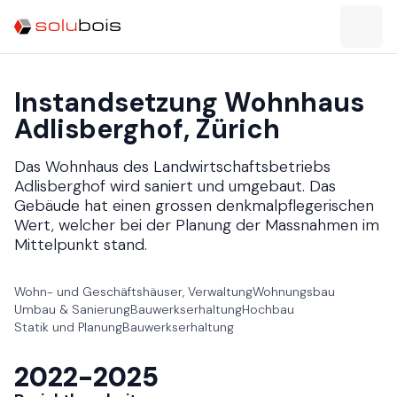
Instandsetzung Wohnhaus
Adlisberghof​​​​‌ ‍ ​‍​‍‌‍ ‌ ​‍‌‍‍‌‌‍‌ ‌‍‍‌‌‍ ‍​‍​‍​ ‍‍​‍​‍‌ ​ ‌‍​‌‌‍ ‍‌‍‍‌‌ ‌​‌ ‍‌​‍ ‍‌‍‍‌‌‍ ​‍​‍​‍ ​​‍​‍‌‍‍​‌ ​‍‌‍‌‌‌‍‌‍​‍​‍​ ‍‍​‍​‍‌‍‍​‌ ‌​‌ ‌​‌ ​​​ ‍‍​‍ ​‍ ‌‍ ​‌‍ ‌‍​ ‌‍​‌‌‍ ​‌‍‍​‌‍ ‌ ​ ‌ ‌​​ ‍‍​ ​ ​ ​ ​ ​ ​ ​ ​‍ ‌‍‍‌‌‍ ‍‌ ‌​‌‍‌‌‌‍ ‍‌ ‌​​‍ ‌‍‌‌‌‍‌​‌‍‍‌‌ ‌​​‍ ‌‍ ‌‌‍ ‌‍‌​‌‍‌‌​ ‌‌ ​​‌ ​‍‌‍‌‌‌ ​ ‌‍‌‌‌‍ ‍‌ ‌​‌‍​‌‌ ‌​‌‍‍‌‌‍ ‌‍ ‍​ ‍ ‌‍‍‌‌‍‌​​ ‌​ ‍‌‌‍‌‍​ ‌ ​ ‍‌​ ‌ ​ ​‍‌‍​ ‌‍​‍​‍ ‌​ ​‍​ ​‍​ ‍‌‌‍​ ​‍ ‌​ ‌​​ ​‍​ ​​​ ‌‌​‍ ‌‌‍​‍​ ​‌​ ​ ​ ​‍​‍ ‌‌‍​‌‌‍​‍​ ​ ‌‍​‌​ ‌‌‌‍‌‌‌‍‌​​ ‍​‌‍‌‍‌‍‌​‌‍‌‌‌‍‌‍​ ‍ ‌ ‌​‌ ‍‌‌ ​​‌‍‌‌​ ‌‌ ​​‌ ​‍‌‍ ‌‍‍‍‌‍‌‌‌‍​ ‌ ‌​​ ‍ ‌ ​​‌‍​‌‌ ‌​‌‍‍​​ ‌‌ ‌​‌‍‍‌‌ ‌​‌‍ ​‌‍‌‌​‍‌‌​ ‌‌‌​​‍‌‌ ‌‍‍ ‌‍‌‌‌ ‍‌​‍‌‌​ ​ ‌​‌​​‍‌‌​ ​ ‌​‌​​‍‌‌​ ​‍​ ​‍‌‍‌​‌‍‌‌​‍‌‌​ ​‍​ ​‍​‍‌‌​ ‌‌‌​‌​​‍ ‍‌ ‌‍‌‍​‌‌‍ ​‌ ‌‌‌‍‌‌​ ‌‍​‍‌‍​‌‌ ​ ‌‍‌‌‌‌‌‌‌ ​‍‌‍ ​​ ‌‌‍‍​‌ ‌​‌ ‌​‌ ​​​‍‌‌​ ​ ‌​​‌​‍‌‌​ ​‍‌​‌‍​‍‌‌​ ​‍‌​‌‍‌‍ ​‌‍ ‌‍​ ‌‍​‌‌‍ ​‌‍‍​‌‍ ‌ ​ ‌ ‌​​‍‌‌​ ​ ‌​​‌​ ​ ​ ​ ​ ​ ​ ​ ​‍‌‍‌‍‍‌‌‍‌​​ ‌​ ‍‌‌‍‌‍​ ‌ ​ ‍‌​ ‌ ​ ​‍‌‍​ ‌‍​‍​‍ ‌​ ​‍​ ​‍​ ‍‌‌‍​ ​‍ ‌​ ‌​​ ​‍​ ​​​ ‌‌​‍ ‌‌‍​‍​ ​‌​ ​ ​ ​‍​‍ ‌‌‍​‌‌‍​‍​ ​ ‌‍​‌​ ‌‌‌‍‌‌‌‍‌​​ ‍​‌‍‌‍‌‍‌​‌‍‌‌‌‍‌‍​‍‌‍‌ ‌​‌ ‍‌‌ ​​‌‍‌‌​ ‌‌ ​​‌ ​‍‌‍ ‌‍‍‍‌‍‌‌‌‍​ ‌ ‌​​‍‌‍‌ ​​‌‍​‌‌ ‌​‌‍‍​​ ‌‌ ‌​‌‍‍‌‌ ‌​‌‍ ​‌‍‌‌​‍‌‌​ ‌‌‌​​‍‌‌ ‌‍‍ ‌‍‌‌‌ ‍‌​‍‌‌​ ​ ‌​‌​​‍‌‌​ ​ ‌​‌​​‍‌‌​ ​‍​ ​‍‌‍‌​‌‍‌‌​‍‌‌​ ​‍​ ​‍​‍‌‌​ ‌‌‌​‌​​‍ ‍‌ ‌‍‌‍​‌‌‍ ​‌ ‌‌‌‍‌‌​‍‌‍‌ ​​‌‍‌‌‌ ​‍‌ ​ ‌ ​​‌‍‌‌‌‍​ ‌ ‌​‌‍‍‌‌ ‌‍‌‍‌‌​ ‌‌ ​​‌ ‌‌‌‍​‍‌‍ ​‌‍‍‌‌ ​ ‌‍‍​‌‍‌‌‌‍‌​​‍​‍‌ ‌, Zürich​​​​‌ ‍ ​‍​‍‌‍ ‌ ​‍‌‍‍‌‌‍‌ ‌‍‍‌‌‍ ‍​‍​‍​ ‍‍​‍​‍‌ ​ ‌‍​‌‌‍ ‍‌‍‍‌‌ ‌​‌ ‍‌​‍ ‍‌‍‍‌‌‍ ​‍​‍​‍ ​​‍​‍‌‍‍​‌ ​‍‌‍‌‌‌‍‌‍​‍​‍​ ‍‍​‍​‍‌‍‍​‌ ‌​‌ ‌​‌ ​​​ ‍‍​‍ ​‍ ‌‍ ​‌‍ ‌‍​ ‌‍​‌‌‍ ​‌‍‍​‌‍ ‌ ​ ‌ ‌​​ ‍‍​ ​ ​ ​ ​ ​ ​ ​ ​‍ ‌‍‍‌‌‍ ‍‌ ‌​‌‍‌‌‌‍ ‍‌ ‌​​‍ ‌‍‌‌‌‍‌​‌‍‍‌‌ ‌​​‍ ‌‍ ‌‌‍ ‌‍‌​‌‍‌‌​ ‌‌ ​​‌ ​‍‌‍‌‌‌ ​ ‌‍‌‌‌‍ ‍‌ ‌​‌‍​‌‌ ‌​‌‍‍‌‌‍ ‌‍ ‍​ ‍ ‌‍‍‌‌‍‌​​ ‌​ ‍‌‌‍‌‍​ ‌ ​ ‍‌​ ‌ ​ ​‍‌‍​ ‌‍​‍​‍ ‌​ ​‍​ ​‍​ ‍‌‌‍​ ​‍ ‌​ ‌​​ ​‍​ ​​​ ‌‌​‍ ‌‌‍​‍​ ​‌​ ​ ​ ​‍​‍ ‌‌‍​‌‌‍​‍​ ​ ‌‍​‌​ ‌‌‌‍‌‌‌‍‌​​ ‍​‌‍‌‍‌‍‌​‌‍‌‌‌‍‌‍​ ‍ ‌ ‌​‌ ‍‌‌ ​​‌‍‌‌​ ‌‌ ​​‌ ​‍‌‍ ‌‍‍‍‌‍‌‌‌‍​ ‌ ‌​​ ‍ ‌ ​​‌‍​‌‌ ‌​‌‍‍​​ ‌‌‍ ​‌‍ ‌‍​ ‌‍​‌‌ ‌​‌‍‍‌‌‍ ‌‍ ‍​‍‌‌​ ‌‌‌​​‍‌‌ ‌‍‍ ‌‍‌‌‌ ‍‌​‍‌‌​ ​ ‌​‌​​‍‌‌​ ​ ‌​‌​​‍‌‌​ ​‍​ ​‍‌‍‌​‌‍‌‌​‍‌‌​ ​‍​ ​‍​‍‌‌​ ‌‌‌​‌​​‍ ‍‌ ‌‍‌‍​‌‌‍ ​‌ ‌‌‌‍‌‌​ ‌‍​‍‌‍​‌‌ ​ ‌‍‌‌‌‌‌‌‌ ​‍‌‍ ​​ ‌‌‍‍​‌ ‌​‌ ‌​‌ ​​​‍‌‌​ ​ ‌​​‌​‍‌‌​ ​‍‌​‌‍​‍‌‌​ ​‍‌​‌‍‌‍ ​‌‍ ‌‍​ ‌‍​‌‌‍ ​‌‍‍​‌‍ ‌ ​ ‌ ‌​​‍‌‌​ ​ ‌​​‌​ ​ ​ ​ ​ ​ ​ ​ ​‍‌‍‌‍‍‌‌‍‌​​ ‌​ ‍‌‌‍‌‍​ ‌ ​ ‍‌​ ‌ ​ ​‍‌‍​ ‌‍​‍​‍ ‌​ ​‍​ ​‍​ ‍‌‌‍​ ​‍ ‌​ ‌​​ ​‍​ ​​​ ‌‌​‍ ‌‌‍​‍​ ​‌​ ​ ​ ​‍​‍ ‌‌‍​‌‌‍​‍​ ​ ‌‍​‌​ ‌‌‌‍‌‌‌‍‌​​ ‍​‌‍‌‍‌‍‌​‌‍‌‌‌‍‌‍​‍‌‍‌ ‌​‌ ‍‌‌ ​​‌‍‌‌​ ‌‌ ​​‌ ​‍‌‍ ‌‍‍‍‌‍‌‌‌‍​ ‌ ‌​​‍‌‍‌ ​​‌‍​‌‌ ‌​‌‍‍​​ ‌‌‍ ​‌‍ ‌‍​ ‌‍​‌‌ ‌​‌‍‍‌‌‍ ‌‍ ‍​‍‌‌​ ‌‌‌​​‍‌‌ ‌‍‍ ‌‍‌‌‌ ‍‌​‍‌‌​ ​ ‌​‌​​‍‌‌​ ​ ‌​‌​​‍‌‌​ ​‍​ ​‍‌‍‌​‌‍‌‌​‍‌‌​ ​‍​ ​‍​‍‌‌​ ‌‌‌​‌​​‍ ‍‌ ‌‍‌‍​‌‌‍ ​‌ ‌‌‌‍‌‌​‍‌‍‌ ​​‌‍‌‌‌ ​‍‌ ​ ‌ ​​‌‍‌‌‌‍​ ‌ ‌​‌‍‍‌‌ ‌‍‌‍‌‌​ ‌‌ ​​‌ ‌‌‌‍​‍‌‍ ​‌‍‍‌‌ ​ ‌‍‍​‌‍‌‌‌‍‌​​‍​‍‌ ‌
Das Wohnhaus des Landwirtschaftsbetriebs
Adlisberghof wird saniert und umgebaut. Das
Gebäude hat einen grossen denkmalpflegerischen
Wert, welcher bei der Planung der Massnahmen im
Mittelpunkt stand.​​​​‌ ‍ ​‍​‍‌‍ ‌ ​‍‌‍‍‌‌‍‌ ‌‍‍‌‌‍ ‍​‍​‍​ ‍‍​‍​‍‌ ​ ‌‍​‌‌‍ ‍‌‍‍‌‌ ‌​‌ ‍‌​‍ ‍‌‍‍‌‌‍ ​‍​‍​‍ ​​‍​‍‌‍‍​‌ ​‍‌‍‌‌‌‍‌‍​‍​‍​ ‍‍​‍​‍‌‍‍​‌ ‌​‌ ‌​‌ ​​​ ‍‍​‍ ​‍ ‌‍ ​‌‍ ‌‍​ ‌‍​‌‌‍ ​‌‍‍​‌‍ ‌ ​ ‌ ‌​​ ‍‍​ ​ ​ ​ ​ ​ ​ ​ ​‍ ‌‍‍‌‌‍ ‍‌ ‌​‌‍‌‌‌‍ ‍‌ ‌​​‍ ‌‍‌‌‌‍‌​‌‍‍‌‌ ‌​​‍ ‌‍ ‌‌‍ ‌‍‌​‌‍‌‌​ ‌‌ ​​‌ ​‍‌‍‌‌‌ ​ ‌‍‌‌‌‍ ‍‌ ‌​‌‍​‌‌ ‌​‌‍‍‌‌‍ ‌‍ ‍​ ‍ ‌‍‍‌‌‍‌​​ ‌​ ‍‌‌‍‌‍​ ‌ ​ ‍‌​ ‌ ​ ​‍‌‍​ ‌‍​‍​‍ ‌​ ​‍​ ​‍​ ‍‌‌‍​ ​‍ ‌​ ‌​​ ​‍​ ​​​ ‌‌​‍ ‌‌‍​‍​ ​‌​ ​ ​ ​‍​‍ ‌‌‍​‌‌‍​‍​ ​ ‌‍​‌​ ‌‌‌‍‌‌‌‍‌​​ ‍​‌‍‌‍‌‍‌​‌‍‌‌‌‍‌‍​ ‍ ‌ ‌​‌ ‍‌‌ ​​‌‍‌‌​ ‌‌ ​​‌ ​‍‌‍ ‌‍‍‍‌‍‌‌‌‍​ ‌ ‌​​ ‍ ‌ ​​‌‍​‌‌ ‌​‌‍‍​​ ‌‌ ​ ‌‍‍​‌‍ ‌ ​‍‌ ‌​‌​‌​‌‍‌‌‌ ​ ‌‍​ ‌ ​‍‌‍‍‌‌ ​​‌ ‌​‌‍‍‌‌‍ ‌‍ ‍​‍‌‌​ ‌‌‌​​‍‌‌ ‌‍‍ ‌‍‌‌‌ ‍‌​‍‌‌​ ​ ‌​‌​​‍‌‌​ ​ ‌​‌​​‍‌‌​ ​‍​ ​‍‌‍‌​‌‍‌‌​‍‌‌​ ​‍​ ​‍​‍‌‌​ ‌‌‌​‌​​‍ ‍‌ ‌‍‌‍​‌‌‍ ​‌ ‌‌‌‍‌‌​ ‌‍​‍‌‍​‌‌ ​ ‌‍‌‌‌‌‌‌‌ ​‍‌‍ ​​ ‌‌‍‍​‌ ‌​‌ ‌​‌ ​​​‍‌‌​ ​ ‌​​‌​‍‌‌​ ​‍‌​‌‍​‍‌‌​ ​‍‌​‌‍‌‍ ​‌‍ ‌‍​ ‌‍​‌‌‍ ​‌‍‍​‌‍ ‌ ​ ‌ ‌​​‍‌‌​ ​ ‌​​‌​ ​ ​ ​ ​ ​ ​ ​ ​‍‌‍‌‍‍‌‌‍‌​​ ‌​ ‍‌‌‍‌‍​ ‌ ​ ‍‌​ ‌ ​ ​‍‌‍​ ‌‍​‍​‍ ‌​ ​‍​ ​‍​ ‍‌‌‍​ ​‍ ‌​ ‌​​ ​‍​ ​​​ ‌‌​‍ ‌‌‍​‍​ ​‌​ ​ ​ ​‍​‍ ‌‌‍​‌‌‍​‍​ ​ ‌‍​‌​ ‌‌‌‍‌‌‌‍‌​​ ‍​‌‍‌‍‌‍‌​‌‍‌‌‌‍‌‍​‍‌‍‌ ‌​‌ ‍‌‌ ​​‌‍‌‌​ ‌‌ ​​‌ ​‍‌‍ ‌‍‍‍‌‍‌‌‌‍​ ‌ ‌​​‍‌‍‌ ​​‌‍​‌‌ ‌​‌‍‍​​ ‌‌ ​ ‌‍‍​‌‍ ‌ ​‍‌ ‌​‌​‌​‌‍‌‌‌ ​ ‌‍​ ‌ ​‍‌‍‍‌‌ ​​‌ ‌​‌‍‍‌‌‍ ‌‍ ‍​‍‌‌​ ‌‌‌​​‍‌‌ ‌‍‍ ‌‍‌‌‌ ‍‌​‍‌‌​ ​ ‌​‌​​‍‌‌​ ​ ‌​‌​​‍‌‌​ ​‍​ ​‍‌‍‌​‌‍‌‌​‍‌‌​ ​‍​ ​‍​‍‌‌​ ‌‌‌​‌​​‍ ‍‌ ‌‍‌‍​‌‌‍ ​‌ ‌‌‌‍‌‌​‍‌‍‌ ​​‌‍‌‌‌ ​‍‌ ​ ‌ ​​‌‍‌‌‌‍​ ‌ ‌​‌‍‍‌‌ ‌‍‌‍‌‌​ ‌‌ ​​‌ ‌‌‌‍​‍‌‍ ​‌‍‍‌‌ ​ ‌‍‍​‌‍‌‌‌‍‌​​‍​‍‌ ‌
Wohn- und Geschäftshäuser, Verwaltung​​​​‌ ‍ ​‍​‍‌‍ ‌ ​‍‌‍‍‌‌‍‌ ‌‍‍‌‌‍ ‍​‍​‍​ ‍‍​‍​‍‌ ​ ‌‍​‌‌‍ ‍‌‍‍‌‌ ‌​‌ ‍‌​‍ ‍‌‍‍‌‌‍ ​‍​‍​‍ ​​‍​‍‌‍‍​‌ ​‍‌‍‌‌‌‍‌‍​‍​‍​ ‍‍​‍​‍‌‍‍​‌ ‌​‌ ‌​‌ ​​​ ‍‍​‍ ​‍ ‌‍ ​‌‍ ‌‍​ ‌‍​‌‌‍ ​‌‍‍​‌‍ ‌ ​ ‌ ‌​​ ‍‍​ ​ ​ ​ ​ ​ ​ ​ ​‍ ‌‍‍‌‌‍ ‍‌ ‌​‌‍‌‌‌‍ ‍‌ ‌​​‍ ‌‍‌‌‌‍‌​‌‍‍‌‌ ‌​​‍ ‌‍ ‌‌‍ ‌‍‌​‌‍‌‌​ ‌‌ ​​‌ ​‍‌‍‌‌‌ ​ ‌‍‌‌‌‍ ‍‌ ‌​‌‍​‌‌ ‌​‌‍‍‌‌‍ ‌‍ ‍​ ‍ ‌‍‍‌‌‍‌​​ ‌‌‌‍‌‌‍‍‌‌​‍‍‌‍‍‍‌ ​​‌ ‌‌‌ ‍​‌‍‍​‌ ‌ ​ ​ ‌‍‍‍‌‌‌​‌‍‌ ​ ‍‌‌ ‌ ​ ‌‍‌​‍‌‌‍‍ ‌‍ ‍‌‍‌‌​ ‍​‌​ ​ ‍ ‌ ‌​‌ ‍‌‌ ​​‌‍‌‌​ ‌‌ ​​‌ ​‍‌‍ ‌‍‍‍‌‍‌‌‌‍​ ‌ ‌​‌​​ ‌‍​‌‌ ‌​‌‍‌‌‌‍‌ ‌‍ ‌ ​‍‌ ‍‌​ ‍ ‌ ​​‌‍​‌‌ ‌​‌‍‍​​ ‌‌‍ ‍‌‍​‌‌‍ ‌‌‍‌‌​‍‌‌​ ‌‌‌​​‍‌‌ ‌‍‍ ‌‍‌‌‌ ‍‌​‍‌‌​ ​ ‌​‌​​‍‌‌​ ​ ‌​‌​​‍‌‌​ ​‍​ ​‍‌‍‌​‌‍‌‌​‍‌‌​ ​‍​ ​‍​‍‌‌​ ‌‌‌​‌​​‍ ‍‌ ‌‍‌‍​‌‌‍ ​‌ ‌‌‌‍‌‌​ ‌‍​‍‌‍​‌‌ ​ ‌‍‌‌‌‌‌‌‌ ​‍‌‍ ​​ ‌‌‍‍​‌ ‌​‌ ‌​‌ ​​​‍‌‌​ ​ ‌​​‌​‍‌‌​ ​‍‌​‌‍​‍‌‌​ ​‍‌​‌‍‌‍ ​‌‍ ‌‍​ ‌‍​‌‌‍ ​‌‍‍​‌‍ ‌ ​ ‌ ‌​​‍‌‌​ ​ ‌​​‌​ ​ ​ ​ ​ ​ ​ ​ ​‍‌‍‌‍‍‌‌‍‌​​ ‌‌‌‍‌‌‍‍‌‌​‍‍‌‍‍‍‌ ​​‌ ‌‌‌ ‍​‌‍‍​‌ ‌ ​ ​ ‌‍‍‍‌‌‌​‌‍‌ ​ ‍‌‌ ‌ ​ ‌‍‌​‍‌‌‍‍ ‌‍ ‍‌‍‌‌​ ‍​‌​ ​‍‌‍‌ ‌​‌ ‍‌‌ ​​‌‍‌‌​ ‌‌ ​​‌ ​‍‌‍ ‌‍‍‍‌‍‌‌‌‍​ ‌ ‌​‌​​ ‌‍​‌‌ ‌​‌‍‌‌‌‍‌ ‌‍ ‌ ​‍‌ ‍‌​‍‌‍‌ ​​‌‍​‌‌ ‌​‌‍‍​​ ‌‌‍ ‍‌‍​‌‌‍ ‌‌‍‌‌​‍‌‌​ ‌‌‌​​‍‌‌ ‌‍‍ ‌‍‌‌‌ ‍‌​‍‌‌​ ​ ‌​‌​​‍‌‌​ ​ ‌​‌​​‍‌‌​ ​‍​ ​‍‌‍‌​‌‍‌‌​‍‌‌​ ​‍​ ​‍​‍‌‌​ ‌‌‌​‌​​‍ ‍‌ ‌‍‌‍​‌‌‍ ​‌ ‌‌‌‍‌‌​‍‌‍‌ ​​‌‍‌‌‌ ​‍‌ ​ ‌ ​​‌‍‌‌‌‍​ ‌ ‌​‌‍‍‌‌ ‌‍‌‍‌‌​ ‌‌ ​​‌ ‌‌‌‍​‍‌‍ ​‌‍‍‌‌ ​ ‌‍‍​‌‍‌‌‌‍‌​​‍​‍‌ ‌
Wohnungsbau​​​​‌ ‍ ​‍​‍‌‍ ‌ ​‍‌‍‍‌‌‍‌ ‌‍‍‌‌‍ ‍​‍​‍​ ‍‍​‍​‍‌ ​ ‌‍​‌‌‍ ‍‌‍‍‌‌ ‌​‌ ‍‌​‍ ‍‌‍‍‌‌‍ ​‍​‍​‍ ​​‍​‍‌‍‍​‌ ​‍‌‍‌‌‌‍‌‍​‍​‍​ ‍‍​‍​‍‌‍‍​‌ ‌​‌ ‌​‌ ​​​ ‍‍​‍ ​‍ ‌‍ ​‌‍ ‌‍​ ‌‍​‌‌‍ ​‌‍‍​‌‍ ‌ ​ ‌ ‌​​ ‍‍​ ​ ​ ​ ​ ​ ​ ​ ​‍ ‌‍‍‌‌‍ ‍‌ ‌​‌‍‌‌‌‍ ‍‌ ‌​​‍ ‌‍‌‌‌‍‌​‌‍‍‌‌ ‌​​‍ ‌‍ ‌‌‍ ‌‍‌​‌‍‌‌​ ‌‌ ​​‌ ​‍‌‍‌‌‌ ​ ‌‍‌‌‌‍ ‍‌ ‌​‌‍​‌‌ ‌​‌‍‍‌‌‍ ‌‍ ‍​ ‍ ‌‍‍‌‌‍‌​​ ‌‌‌‍‌‌‍‍‌‌​‍‍‌‍‍‍‌ ​​‌ ‌‌‌ ‍​‌‍‍​‌ ‌ ​ ​ ‌‍‍‍‌‌‌​‌‍‌ ​ ‍‌‌ ‌ ​ ‌‍‌​‍‌‌‍‍ ‌‍ ‍‌‍‌‌‌‌‌ ‌‍​‌​ ‍ ‌ ‌​‌ ‍‌‌ ​​‌‍‌‌​ ‌‌ ​​‌ ​‍‌‍ ‌‍‍‍‌‍‌‌‌‍​ ‌ ‌​‌​​ ‌‍​‌‌ ‌​‌‍‌‌‌‍‌ ‌‍ ‌ ​‍‌ ‍‌​ ‍ ‌ ​​‌‍​‌‌ ‌​‌‍‍​​ ‌‌‍ ‍‌‍​‌‌‍ ‌‌‍‌‌​‍‌‌​ ‌‌‌​​‍‌‌ ‌‍‍ ‌‍‌‌‌ ‍‌​‍‌‌​ ​ ‌​‌​​‍‌‌​ ​ ‌​‌​​‍‌‌​ ​‍​ ​‍‌‍‌​‌‍‌‌​‍‌‌​ ​‍​ ​‍​‍‌‌​ ‌‌‌​‌​​‍ ‍‌ ‌‍‌‍​‌‌‍ ​‌ ‌‌‌‍‌‌​ ‌‍​‍‌‍​‌‌ ​ ‌‍‌‌‌‌‌‌‌ ​‍‌‍ ​​ ‌‌‍‍​‌ ‌​‌ ‌​‌ ​​​‍‌‌​ ​ ‌​​‌​‍‌‌​ ​‍‌​‌‍​‍‌‌​ ​‍‌​‌‍‌‍ ​‌‍ ‌‍​ ‌‍​‌‌‍ ​‌‍‍​‌‍ ‌ ​ ‌ ‌​​‍‌‌​ ​ ‌​​‌​ ​ ​ ​ ​ ​ ​ ​ ​‍‌‍‌‍‍‌‌‍‌​​ ‌‌‌‍‌‌‍‍‌‌​‍‍‌‍‍‍‌ ​​‌ ‌‌‌ ‍​‌‍‍​‌ ‌ ​ ​ ‌‍‍‍‌‌‌​‌‍‌ ​ ‍‌‌ ‌ ​ ‌‍‌​‍‌‌‍‍ ‌‍ ‍‌‍‌‌‌‌‌ ‌‍​‌​‍‌‍‌ ‌​‌ ‍‌‌ ​​‌‍‌‌​ ‌‌ ​​‌ ​‍‌‍ ‌‍‍‍‌‍‌‌‌‍​ ‌ ‌​‌​​ ‌‍​‌‌ ‌​‌‍‌‌‌‍‌ ‌‍ ‌ ​‍‌ ‍‌​‍‌‍‌ ​​‌‍​‌‌ ‌​‌‍‍​​ ‌‌‍ ‍‌‍​‌‌‍ ‌‌‍‌‌​‍‌‌​ ‌‌‌​​‍‌‌ ‌‍‍ ‌‍‌‌‌ ‍‌​‍‌‌​ ​ ‌​‌​​‍‌‌​ ​ ‌​‌​​‍‌‌​ ​‍​ ​‍‌‍‌​‌‍‌‌​‍‌‌​ ​‍​ ​‍​‍‌‌​ ‌‌‌​‌​​‍ ‍‌ ‌‍‌‍​‌‌‍ ​‌ ‌‌‌‍‌‌​‍‌‍‌ ​​‌‍‌‌‌ ​‍‌ ​ ‌ ​​‌‍‌‌‌‍​ ‌ ‌​‌‍‍‌‌ ‌‍‌‍‌‌​ ‌‌ ​​‌ ‌‌‌‍​‍‌‍ ​‌‍‍‌‌ ​ ‌‍‍​‌‍‌‌‌‍‌​​‍​‍‌ ‌
Umbau & Sanierung​​​​‌ ‍ ​‍​‍‌‍ ‌ ​‍‌‍‍‌‌‍‌ ‌‍‍‌‌‍ ‍​‍​‍​ ‍‍​‍​‍‌ ​ ‌‍​‌‌‍ ‍‌‍‍‌‌ ‌​‌ ‍‌​‍ ‍‌‍‍‌‌‍ ​‍​‍​‍ ​​‍​‍‌‍‍​‌ ​‍‌‍‌‌‌‍‌‍​‍​‍​ ‍‍​‍​‍‌‍‍​‌ ‌​‌ ‌​‌ ​​​ ‍‍​‍ ​‍ ‌‍ ​‌‍ ‌‍​ ‌‍​‌‌‍ ​‌‍‍​‌‍ ‌ ​ ‌ ‌​​ ‍‍​ ​ ​ ​ ​ ​ ​ ​ ​‍ ‌‍‍‌‌‍ ‍‌ ‌​‌‍‌‌‌‍ ‍‌ ‌​​‍ ‌‍‌‌‌‍‌​‌‍‍‌‌ ‌​​‍ ‌‍ ‌‌‍ ‌‍‌​‌‍‌‌​ ‌‌ ​​‌ ​‍‌‍‌‌‌ ​ ‌‍‌‌‌‍ ‍‌ ‌​‌‍​‌‌ ‌​‌‍‍‌‌‍ ‌‍ ‍​ ‍ ‌‍‍‌‌‍‌​​ ‌‌‌‍‌‌‍‍‌‌​‍‍‌‍‍‍‌ ​​‌ ‌‌‌ ‍​‌‍‍​‌ ‌ ​ ​ ‌‍‍‍‌‌‌​‌‍‌ ​ ‍‌‌ ‌ ​ ‌‍‌​‍‌‌‍‍ ‌‍ ‍‌‍‌‌‌‍‌​​ ​‍​ ‍ ‌ ‌​‌ ‍‌‌ ​​‌‍‌‌​ ‌‌ ​​‌ ​‍‌‍ ‌‍‍‍‌‍‌‌‌‍​ ‌ ‌​‌​​ ‌‍​‌‌ ‌​‌‍‌‌‌‍‌ ‌‍ ‌ ​‍‌ ‍‌​ ‍ ‌ ​​‌‍​‌‌ ‌​‌‍‍​​ ‌‌‍ ‍‌‍​‌‌‍ ‌‌‍‌‌​‍‌‌​ ‌‌‌​​‍‌‌ ‌‍‍ ‌‍‌‌‌ ‍‌​‍‌‌​ ​ ‌​‌​​‍‌‌​ ​ ‌​‌​​‍‌‌​ ​‍​ ​‍‌‍‌​‌‍‌‌​‍‌‌​ ​‍​ ​‍​‍‌‌​ ‌‌‌​‌​​‍ ‍‌ ‌‍‌‍​‌‌‍ ​‌ ‌‌‌‍‌‌​ ‌‍​‍‌‍​‌‌ ​ ‌‍‌‌‌‌‌‌‌ ​‍‌‍ ​​ ‌‌‍‍​‌ ‌​‌ ‌​‌ ​​​‍‌‌​ ​ ‌​​‌​‍‌‌​ ​‍‌​‌‍​‍‌‌​ ​‍‌​‌‍‌‍ ​‌‍ ‌‍​ ‌‍​‌‌‍ ​‌‍‍​‌‍ ‌ ​ ‌ ‌​​‍‌‌​ ​ ‌​​‌​ ​ ​ ​ ​ ​ ​ ​ ​‍‌‍‌‍‍‌‌‍‌​​ ‌‌‌‍‌‌‍‍‌‌​‍‍‌‍‍‍‌ ​​‌ ‌‌‌ ‍​‌‍‍​‌ ‌ ​ ​ ‌‍‍‍‌‌‌​‌‍‌ ​ ‍‌‌ ‌ ​ ‌‍‌​‍‌‌‍‍ ‌‍ ‍‌‍‌‌‌‍‌​​ ​‍​‍‌‍‌ ‌​‌ ‍‌‌ ​​‌‍‌‌​ ‌‌ ​​‌ ​‍‌‍ ‌‍‍‍‌‍‌‌‌‍​ ‌ ‌​‌​​ ‌‍​‌‌ ‌​‌‍‌‌‌‍‌ ‌‍ ‌ ​‍‌ ‍‌​‍‌‍‌ ​​‌‍​‌‌ ‌​‌‍‍​​ ‌‌‍ ‍‌‍​‌‌‍ ‌‌‍‌‌​‍‌‌​ ‌‌‌​​‍‌‌ ‌‍‍ ‌‍‌‌‌ ‍‌​‍‌‌​ ​ ‌​‌​​‍‌‌​ ​ ‌​‌​​‍‌‌​ ​‍​ ​‍‌‍‌​‌‍‌‌​‍‌‌​ ​‍​ ​‍​‍‌‌​ ‌‌‌​‌​​‍ ‍‌ ‌‍‌‍​‌‌‍ ​‌ ‌‌‌‍‌‌​‍‌‍‌ ​​‌‍‌‌‌ ​‍‌ ​ ‌ ​​‌‍‌‌‌‍​ ‌ ‌​‌‍‍‌‌ ‌‍‌‍‌‌​ ‌‌ ​​‌ ‌‌‌‍​‍‌‍ ​‌‍‍‌‌ ​ ‌‍‍​‌‍‌‌‌‍‌​​‍​‍‌ ‌
Bauwerkserhaltung​​​​‌ ‍ ​‍​‍‌‍ ‌ ​‍‌‍‍‌‌‍‌ ‌‍‍‌‌‍ ‍​‍​‍​ ‍‍​‍​‍‌ ​ ‌‍​‌‌‍ ‍‌‍‍‌‌ ‌​‌ ‍‌​‍ ‍‌‍‍‌‌‍ ​‍​‍​‍ ​​‍​‍‌‍‍​‌ ​‍‌‍‌‌‌‍‌‍​‍​‍​ ‍‍​‍​‍‌‍‍​‌ ‌​‌ ‌​‌ ​​​ ‍‍​‍ ​‍ ‌‍ ​‌‍ ‌‍​ ‌‍​‌‌‍ ​‌‍‍​‌‍ ‌ ​ ‌ ‌​​ ‍‍​ ​ ​ ​ ​ ​ ​ ​ ​‍ ‌‍‍‌‌‍ ‍‌ ‌​‌‍‌‌‌‍ ‍‌ ‌​​‍ ‌‍‌‌‌‍‌​‌‍‍‌‌ ‌​​‍ ‌‍ ‌‌‍ ‌‍‌​‌‍‌‌​ ‌‌ ​​‌ ​‍‌‍‌‌‌ ​ ‌‍‌‌‌‍ ‍‌ ‌​‌‍​‌‌ ‌​‌‍‍‌‌‍ ‌‍ ‍​ ‍ ‌‍‍‌‌‍‌​​ ‌‌‌‌‍‌​‌‍‌‌​ ‌​ ​‌ ‌‍‌ ​ ‌​ ​‌ ‍‍‌‌​‌‌‌‍​‌‍ ‌‌​‌‌ ​​‌‌‍​‌ ‍‌‌‍‌‍‌‍‍​‌ ‌‍‌​ ‌‌‍​​ ‌ ‌‍‌‍​ ‍ ‌ ‌​‌ ‍‌‌ ​​‌‍‌‌​ ‌‌ ​​‌ ​‍‌‍ ‌‍‍‍‌‍‌‌‌‍​ ‌ ‌​‌​​ ‌‍​‌‌ ‌​‌‍‌‌‌‍‌ ‌‍ ‌ ​‍‌ ‍‌​ ‍ ‌ ​​‌‍​‌‌ ‌​‌‍‍​​ ‌‌‍ ‍‌‍​‌‌‍ ‌‌‍‌‌​‍‌‌​ ‌‌‌​​‍‌‌ ‌‍‍ ‌‍‌‌‌ ‍‌​‍‌‌​ ​ ‌​‌​​‍‌‌​ ​ ‌​‌​​‍‌‌​ ​‍​ ​‍‌‍‌​‌‍‌‌​‍‌‌​ ​‍​ ​‍​‍‌‌​ ‌‌‌​‌​​‍ ‍‌ ‌‍‌‍​‌‌‍ ​‌ ‌‌‌‍‌‌​ ‌‍​‍‌‍​‌‌ ​ ‌‍‌‌‌‌‌‌‌ ​‍‌‍ ​​ ‌‌‍‍​‌ ‌​‌ ‌​‌ ​​​‍‌‌​ ​ ‌​​‌​‍‌‌​ ​‍‌​‌‍​‍‌‌​ ​‍‌​‌‍‌‍ ​‌‍ ‌‍​ ‌‍​‌‌‍ ​‌‍‍​‌‍ ‌ ​ ‌ ‌​​‍‌‌​ ​ ‌​​‌​ ​ ​ ​ ​ ​ ​ ​ ​‍‌‍‌‍‍‌‌‍‌​​ ‌‌‌‌‍‌​‌‍‌‌​ ‌​ ​‌ ‌‍‌ ​ ‌​ ​‌ ‍‍‌‌​‌‌‌‍​‌‍ ‌‌​‌‌ ​​‌‌‍​‌ ‍‌‌‍‌‍‌‍‍​‌ ‌‍‌​ ‌‌‍​​ ‌ ‌‍‌‍​‍‌‍‌ ‌​‌ ‍‌‌ ​​‌‍‌‌​ ‌‌ ​​‌ ​‍‌‍ ‌‍‍‍‌‍‌‌‌‍​ ‌ ‌​‌​​ ‌‍​‌‌ ‌​‌‍‌‌‌‍‌ ‌‍ ‌ ​‍‌ ‍‌​‍‌‍‌ ​​‌‍​‌‌ ‌​‌‍‍​​ ‌‌‍ ‍‌‍​‌‌‍ ‌‌‍‌‌​‍‌‌​ ‌‌‌​​‍‌‌ ‌‍‍ ‌‍‌‌‌ ‍‌​‍‌‌​ ​ ‌​‌​​‍‌‌​ ​ ‌​‌​​‍‌‌​ ​‍​ ​‍‌‍‌​‌‍‌‌​‍‌‌​ ​‍​ ​‍​‍‌‌​ ‌‌‌​‌​​‍ ‍‌ ‌‍‌‍​‌‌‍ ​‌ ‌‌‌‍‌‌​‍‌‍‌ ​​‌‍‌‌‌ ​‍‌ ​ ‌ ​​‌‍‌‌‌‍​ ‌ ‌​‌‍‍‌‌ ‌‍‌‍‌‌​ ‌‌ ​​‌ ‌‌‌‍​‍‌‍ ​‌‍‍‌‌ ​ ‌‍‍​‌‍‌‌‌‍‌​​‍​‍‌ ‌
Hochbau​​​​‌ ‍ ​‍​‍‌‍ ‌ ​‍‌‍‍‌‌‍‌ ‌‍‍‌‌‍ ‍​‍​‍​ ‍‍​‍​‍‌ ​ ‌‍​‌‌‍ ‍‌‍‍‌‌ ‌​‌ ‍‌​‍ ‍‌‍‍‌‌‍ ​‍​‍​‍ ​​‍​‍‌‍‍​‌ ​‍‌‍‌‌‌‍‌‍​‍​‍​ ‍‍​‍​‍‌‍‍​‌ ‌​‌ ‌​‌ ​​​ ‍‍​‍ ​‍ ‌‍ ​‌‍ ‌‍​ ‌‍​‌‌‍ ​‌‍‍​‌‍ ‌ ​ ‌ ‌​​ ‍‍​ ​ ​ ​ ​ ​ ​ ​ ​‍ ‌‍‍‌‌‍ ‍‌ ‌​‌‍‌‌‌‍ ‍‌ ‌​​‍ ‌‍‌‌‌‍‌​‌‍‍‌‌ ‌​​‍ ‌‍ ‌‌‍ ‌‍‌​‌‍‌‌​ ‌‌ ​​‌ ​‍‌‍‌‌‌ ​ ‌‍‌‌‌‍ ‍‌ ‌​‌‍​‌‌ ‌​‌‍‍‌‌‍ ‌‍ ‍​ ‍ ‌‍‍‌‌‍‌​​ ‌‌‍‌‍‌‍‌​‌‍‌‍‌‍ ‍‌‌​​‌ ‍​‌‌‍​‌‍‌​‌​‌‍‌‌‍‍‌ ‌ ‌​‌​‌​​ ‌​‍ ‌‍‍‍​ ‍‌‌‍​ ‌‌‌ ‌‍‍‌​ ​‌‌‌‍‍‌​​‌​ ‍ ‌ ‌​‌ ‍‌‌ ​​‌‍‌‌​ ‌‌‍​ ‌‍ ‌‍ ‌‌ ​​‌‍‌‌‌ ‌​‌‍‌‌‌‍ ‍‌‍​ ‌‍‌‌​ ‍ ‌ ​​‌‍​‌‌ ‌​‌‍‍​​ ‌‌‍ ‍‌‍​‌‌‍ ‌‌‍‌‌​‍‌‌​ ‌‌‌​​‍‌‌ ‌‍‍ ‌‍‌‌‌ ‍‌​‍‌‌​ ​ ‌​‌​​‍‌‌​ ​ ‌​‌​​‍‌‌​ ​‍​ ​‍‌‍‌​‌‍‌‌​‍‌‌​ ​‍​ ​‍​‍‌‌​ ‌‌‌​‌​​‍ ‍‌ ‌‍‌‍​‌‌‍ ​‌ ‌‌‌‍‌‌​ ‌‍​‍‌‍​‌‌ ​ ‌‍‌‌‌‌‌‌‌ ​‍‌‍ ​​ ‌‌‍‍​‌ ‌​‌ ‌​‌ ​​​‍‌‌​ ​ ‌​​‌​‍‌‌​ ​‍‌​‌‍​‍‌‌​ ​‍‌​‌‍‌‍ ​‌‍ ‌‍​ ‌‍​‌‌‍ ​‌‍‍​‌‍ ‌ ​ ‌ ‌​​‍‌‌​ ​ ‌​​‌​ ​ ​ ​ ​ ​ ​ ​ ​‍‌‍‌‍‍‌‌‍‌​​ ‌‌‍‌‍‌‍‌​‌‍‌‍‌‍ ‍‌‌​​‌ ‍​‌‌‍​‌‍‌​‌​‌‍‌‌‍‍‌ ‌ ‌​‌​‌​​ ‌​‍ ‌‍‍‍​ ‍‌‌‍​ ‌‌‌ ‌‍‍‌​ ​‌‌‌‍‍‌​​‌​‍‌‍‌ ‌​‌ ‍‌‌ ​​‌‍‌‌​ ‌‌‍​ ‌‍ ‌‍ ‌‌ ​​‌‍‌‌‌ ‌​‌‍‌‌‌‍ ‍‌‍​ ‌‍‌‌​‍‌‍‌ ​​‌‍​‌‌ ‌​‌‍‍​​ ‌‌‍ ‍‌‍​‌‌‍ ‌‌‍‌‌​‍‌‌​ ‌‌‌​​‍‌‌ ‌‍‍ ‌‍‌‌‌ ‍‌​‍‌‌​ ​ ‌​‌​​‍‌‌​ ​ ‌​‌​​‍‌‌​ ​‍​ ​‍‌‍‌​‌‍‌‌​‍‌‌​ ​‍​ ​‍​‍‌‌​ ‌‌‌​‌​​‍ ‍‌ ‌‍‌‍​‌‌‍ ​‌ ‌‌‌‍‌‌​‍‌‍‌ ​​‌‍‌‌‌ ​‍‌ ​ ‌ ​​‌‍‌‌‌‍​ ‌ ‌​‌‍‍‌‌ ‌‍‌‍‌‌​ ‌‌ ​​‌ ‌‌‌‍​‍‌‍ ​‌‍‍‌‌ ​ ‌‍‍​‌‍‌‌‌‍‌​​‍​‍‌ ‌
Statik und Planung​​​​‌ ‍ ​‍​‍‌‍ ‌ ​‍‌‍‍‌‌‍‌ ‌‍‍‌‌‍ ‍​‍​‍​ ‍‍​‍​‍‌ ​ ‌‍​‌‌‍ ‍‌‍‍‌‌ ‌​‌ ‍‌​‍ ‍‌‍‍‌‌‍ ​‍​‍​‍ ​​‍​‍‌‍‍​‌ ​‍‌‍‌‌‌‍‌‍​‍​‍​ ‍‍​‍​‍‌‍‍​‌ ‌​‌ ‌​‌ ​​​ ‍‍​‍ ​‍ ‌‍ ​‌‍ ‌‍​ ‌‍​‌‌‍ ​‌‍‍​‌‍ ‌ ​ ‌ ‌​​ ‍‍​ ​ ​ ​ ​ ​ ​ ​ ​‍ ‌‍‍‌‌‍ ‍‌ ‌​‌‍‌‌‌‍ ‍‌ ‌​​‍ ‌‍‌‌‌‍‌​‌‍‍‌‌ ‌​​‍ ‌‍ ‌‌‍ ‌‍‌​‌‍‌‌​ ‌‌ ​​‌ ​‍‌‍‌‌‌ ​ ‌‍‌‌‌‍ ‍‌ ‌​‌‍​‌‌ ‌​‌‍‍‌‌‍ ‌‍ ‍​ ‍ ‌‍‍‌‌‍‌​​ ‌​ ​ ​ ‍‌​ ​​​ ‌‌‌‍‌‌​ ​‍​ ​‍​ ‌‍​‍ ‌‌‍‌​​ ‍‌‌‍‌‍​ ‍‌​‍ ‌​ ‌​‌‍​‌​ ‌‌​ ‌​​‍ ‌​ ‍​​ ​ ​ ​ ​ ‍​​‍ ‌​ ​‌‌‍‌​​ ​​‌‍​ ‌‍‌‍​ ​‌​ ‍‌​ ‌‌​ ‌‌‌‍‌‍‌‍​‍​ ‌ ​ ‍ ‌ ‌​‌ ‍‌‌ ​​‌‍‌‌​ ‌‌‍​ ‌‍ ‌‍ ‌‌ ​​‌‍‌‌‌ ‌​‌‍‌‌‌‍ ‍‌‍​ ‌‍‌‌​ ‍ ‌ ​​‌‍​‌‌ ‌​‌‍‍​​ ‌‌‍ ‍‌‍​‌‌‍ ‌‌‍‌‌​‍‌‌​ ‌‌‌​​‍‌‌ ‌‍‍ ‌‍‌‌‌ ‍‌​‍‌‌​ ​ ‌​‌​​‍‌‌​ ​ ‌​‌​​‍‌‌​ ​‍​ ​‍‌‍‌​‌‍‌‌​‍‌‌​ ​‍​ ​‍​‍‌‌​ ‌‌‌​‌​​‍ ‍‌ ‌‍‌‍​‌‌‍ ​‌ ‌‌‌‍‌‌​ ‌‍​‍‌‍​‌‌ ​ ‌‍‌‌‌‌‌‌‌ ​‍‌‍ ​​ ‌‌‍‍​‌ ‌​‌ ‌​‌ ​​​‍‌‌​ ​ ‌​​‌​‍‌‌​ ​‍‌​‌‍​‍‌‌​ ​‍‌​‌‍‌‍ ​‌‍ ‌‍​ ‌‍​‌‌‍ ​‌‍‍​‌‍ ‌ ​ ‌ ‌​​‍‌‌​ ​ ‌​​‌​ ​ ​ ​ ​ ​ ​ ​ ​‍‌‍‌‍‍‌‌‍‌​​ ‌​ ​ ​ ‍‌​ ​​​ ‌‌‌‍‌‌​ ​‍​ ​‍​ ‌‍​‍ ‌‌‍‌​​ ‍‌‌‍‌‍​ ‍‌​‍ ‌​ ‌​‌‍​‌​ ‌‌​ ‌​​‍ ‌​ ‍​​ ​ ​ ​ ​ ‍​​‍ ‌​ ​‌‌‍‌​​ ​​‌‍​ ‌‍‌‍​ ​‌​ ‍‌​ ‌‌​ ‌‌‌‍‌‍‌‍​‍​ ‌ ​‍‌‍‌ ‌​‌ ‍‌‌ ​​‌‍‌‌​ ‌‌‍​ ‌‍ ‌‍ ‌‌ ​​‌‍‌‌‌ ‌​‌‍‌‌‌‍ ‍‌‍​ ‌‍‌‌​‍‌‍‌ ​​‌‍​‌‌ ‌​‌‍‍​​ ‌‌‍ ‍‌‍​‌‌‍ ‌‌‍‌‌​‍‌‌​ ‌‌‌​​‍‌‌ ‌‍‍ ‌‍‌‌‌ ‍‌​‍‌‌​ ​ ‌​‌​​‍‌‌​ ​ ‌​‌​​‍‌‌​ ​‍​ ​‍‌‍‌​‌‍‌‌​‍‌‌​ ​‍​ ​‍​‍‌‌​ ‌‌‌​‌​​‍ ‍‌ ‌‍‌‍​‌‌‍ ​‌ ‌‌‌‍‌‌​‍‌‍‌ ​​‌‍‌‌‌ ​‍‌ ​ ‌ ​​‌‍‌‌‌‍​ ‌ ‌​‌‍‍‌‌ ‌‍‌‍‌‌​ ‌‌ ​​‌ ‌‌‌‍​‍‌‍ ​‌‍‍‌‌ ​ ‌‍‍​‌‍‌‌‌‍‌​​‍​‍‌ ‌
Bauwerkserhaltung​​​​‌ ‍ ​‍​‍‌‍ ‌ ​‍‌‍‍‌‌‍‌ ‌‍‍‌‌‍ ‍​‍​‍​ ‍‍​‍​‍‌ ​ ‌‍​‌‌‍ ‍‌‍‍‌‌ ‌​‌ ‍‌​‍ ‍‌‍‍‌‌‍ ​‍​‍​‍ ​​‍​‍‌‍‍​‌ ​‍‌‍‌‌‌‍‌‍​‍​‍​ ‍‍​‍​‍‌‍‍​‌ ‌​‌ ‌​‌ ​​​ ‍‍​‍ ​‍ ‌‍ ​‌‍ ‌‍​ ‌‍​‌‌‍ ​‌‍‍​‌‍ ‌ ​ ‌ ‌​​ ‍‍​ ​ ​ ​ ​ ​ ​ ​ ​‍ ‌‍‍‌‌‍ ‍‌ ‌​‌‍‌‌‌‍ ‍‌ ‌​​‍ ‌‍‌‌‌‍‌​‌‍‍‌‌ ‌​​‍ ‌‍ ‌‌‍ ‌‍‌​‌‍‌‌​ ‌‌ ​​‌ ​‍‌‍‌‌‌ ​ ‌‍‌‌‌‍ ‍‌ ‌​‌‍​‌‌ ‌​‌‍‍‌‌‍ ‌‍ ‍​ ‍ ‌‍‍‌‌‍‌​​ ‌‌‌‍‍‌‌‌‌‌‌‍‍‌​​‍‌‌‌‍‌‌‌‍‌ ‍‌‌​ ‍‌‍‍‌‌ ​‍‌‌‍‌‌‌‍​‌‍‍‍‌ ‍‌‌​‍​‌ ​‍‌‌‌‌‌ ​ ‌ ​ ‌ ‍‍‌ ‌‍‌ ‌‌​ ‍ ‌ ‌​‌ ‍‌‌ ​​‌‍‌‌​ ‌‌‍​ ‌‍ ‌‍ ‌‌ ​​‌‍‌‌‌ ‌​‌‍‌‌‌‍ ‍‌‍​ ‌‍‌‌​ ‍ ‌ ​​‌‍​‌‌ ‌​‌‍‍​​ ‌‌‍ ‍‌‍​‌‌‍ ‌‌‍‌‌​‍‌‌​ ‌‌‌​​‍‌‌ ‌‍‍ ‌‍‌‌‌ ‍‌​‍‌‌​ ​ ‌​‌​​‍‌‌​ ​ ‌​‌​​‍‌‌​ ​‍​ ​‍‌‍‌​‌‍‌‌​‍‌‌​ ​‍​ ​‍​‍‌‌​ ‌‌‌​‌​​‍ ‍‌ ‌‍‌‍​‌‌‍ ​‌ ‌‌‌‍‌‌​ ‌‍​‍‌‍​‌‌ ​ ‌‍‌‌‌‌‌‌‌ ​‍‌‍ ​​ ‌‌‍‍​‌ ‌​‌ ‌​‌ ​​​‍‌‌​ ​ ‌​​‌​‍‌‌​ ​‍‌​‌‍​‍‌‌​ ​‍‌​‌‍‌‍ ​‌‍ ‌‍​ ‌‍​‌‌‍ ​‌‍‍​‌‍ ‌ ​ ‌ ‌​​‍‌‌​ ​ ‌​​‌​ ​ ​ ​ ​ ​ ​ ​ ​‍‌‍‌‍‍‌‌‍‌​​ ‌‌‌‍‍‌‌‌‌‌‌‍‍‌​​‍‌‌‌‍‌‌‌‍‌ ‍‌‌​ ‍‌‍‍‌‌ ​‍‌‌‍‌‌‌‍​‌‍‍‍‌ ‍‌‌​‍​‌ ​‍‌‌‌‌‌ ​ ‌ ​ ‌ ‍‍‌ ‌‍‌ ‌‌​‍‌‍‌ ‌​‌ ‍‌‌ ​​‌‍‌‌​ ‌‌‍​ ‌‍ ‌‍ ‌‌ ​​‌‍‌‌‌ ‌​‌‍‌‌‌‍ ‍‌‍​ ‌‍‌‌​‍‌‍‌ ​​‌‍​‌‌ ‌​‌‍‍​​ ‌‌‍ ‍‌‍​‌‌‍ ‌‌‍‌‌​‍‌‌​ ‌‌‌​​‍‌‌ ‌‍‍ ‌‍‌‌‌ ‍‌​‍‌‌​ ​ ‌​‌​​‍‌‌​ ​ ‌​‌​​‍‌‌​ ​‍​ ​‍‌‍‌​‌‍‌‌​‍‌‌​ ​‍​ ​‍​‍‌‌​ ‌‌‌​‌​​‍ ‍‌ ‌‍‌‍​‌‌‍ ​‌ ‌‌‌‍‌‌​‍‌‍‌ ​​‌‍‌‌‌ ​‍‌ ​ ‌ ​​‌‍‌‌‌‍​ ‌ ‌​‌‍‍‌‌ ‌‍‌‍‌‌​ ‌‌ ​​‌ ‌‌‌‍​‍‌‍ ​‌‍‍‌‌ ​ ‌‍‍​‌‍‌‌‌‍‌​​‍​‍‌ ‌
2022-2025