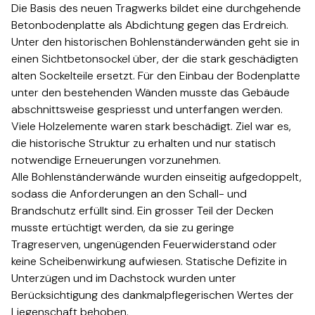
Die Basis des neuen Tragwerks bildet eine durchgehende
Betonbodenplatte als Abdichtung gegen das Erdreich.
Unter den historischen Bohlenständerwänden geht sie in
einen Sichtbetonsockel über, der die stark geschädigten
alten Sockelteile ersetzt. Für den Einbau der Bodenplatte
unter den bestehenden Wänden musste das Gebäude
abschnittsweise gespriesst und unterfangen werden.​​​​‌ ‍ ​‍​‍‌‍ ‌ ​‍‌‍‍‌‌‍‌ ‌‍‍‌‌‍ ‍​‍​‍​ ‍‍​‍​‍‌ ​ ‌‍​‌‌‍ ‍‌‍‍‌‌ ‌​‌ ‍‌​‍ ‍‌‍‍‌‌‍ ​‍​‍​‍ ​​‍​‍‌‍‍​‌ ​‍‌‍‌‌‌‍‌‍​‍​‍​ ‍‍​‍​‍‌‍‍​‌ ‌​‌ ‌​‌ ​​​ ‍‍​‍ ​‍ ‌‍ ​‌‍ ‌‍​ ‌‍​‌‌‍ ​‌‍‍​‌‍ ‌ ​ ‌ ‌​​ ‍‍​ ​ ​ ​ ​ ​ ​ ​ ​‍ ‌‍‍‌‌‍ ‍‌ ‌​‌‍‌‌‌‍ ‍‌ ‌​​‍ ‌‍‌‌‌‍‌​‌‍‍‌‌ ‌​​‍ ‌‍ ‌‌‍ ‌‍‌​‌‍‌‌​ ‌‌ ​​‌ ​‍‌‍‌‌‌ ​ ‌‍‌‌‌‍ ‍‌ ‌​‌‍​‌‌ ‌​‌‍‍‌‌‍ ‌‍ ‍​ ‍ ‌‍‍‌‌‍‌​​ ‌​ ‍‌‌‍‌‍​ ‌ ​ ‍‌​ ‌ ​ ​‍‌‍​ ‌‍​‍​‍ ‌​ ​‍​ ​‍​ ‍‌‌‍​ ​‍ ‌​ ‌​​ ​‍​ ​​​ ‌‌​‍ ‌‌‍​‍​ ​‌​ ​ ​ ​‍​‍ ‌‌‍​‌‌‍​‍​ ​ ‌‍​‌​ ‌‌‌‍‌‌‌‍‌​​ ‍​‌‍‌‍‌‍‌​‌‍‌‌‌‍‌‍​ ‍ ‌ ‌​‌ ‍‌‌ ​​‌‍‌‌​ ‌‌ ​​‌ ​‍‌‍ ‌‍‍‍‌‍‌‌‌‍​ ‌ ‌​​ ‍ ‌ ​​‌‍​‌‌ ‌​‌‍‍​​ ‌‌‍‌​‌‍‌‌‌ ​ ‌‍​ ‌ ​‍‌‍‍‌‌ ​​‌ ‌​‌‍‍‌‌‍ ‌‍ ‍​‍‌‌​ ‌‌‌​​‍‌‌ ‌‍‍ ‌‍‌‌‌ ‍‌​‍‌‌​ ​ ‌​‌​​‍‌‌​ ​ ‌​‌​​‍‌‌​ ​‍​ ​‍‌‍‌​‌‍‌‌​‍‌‌​ ​‍​ ​‍​‍‌‌​ ‌‌‌​‌​​‍ ‍‌ ‌‍‌‍​‌‌‍ ​‌ ‌‌‌‍‌‌​‍‌‌​ ‌‌‌​​‍‌‌ ‌‍‍ ‌‍‌‌‌ ‍‌​‍‌‌​ ​ ‌​‌​​‍‌‌​ ​ ‌​‌​​‍‌‌​ ​‍​ ​‍‌‍​‍‌‍ ​‌‍ ‌‍​ ‌‍‍ ​‍ ‌​ ​‌​‍‌‌​ ​‍​ ​‍​‍‌‌​ ‌‌‌​‌​​‍ ‍‌‍​ ‌‍‍​‌‍‍‌‌‍ ​‌‍‌​‌ ​‍‌‍‌‌‌‍ ‍​‍‌‌​ ‌‌‌​​‍‌‌ ‌‍‍ ‌‍‌‌‌ ‍‌​‍‌‌​ ​ ‌​‌​​‍‌‌​ ​ ‌​‌​​‍‌‌​ ​‍​ ​‍‌ ​ ‌ ​​‌‍​‌‌‍ ‍​‍ ‌​ ​‌​‍‌‌​ ​‍​ ​‍​‍‌‌​ ‌‌‌​‌​​‍ ‍‌ ‌​‌‍‌‌‌ ‍​‌ ‌​​ ‌‍​‍‌‍​‌‌ ​ ‌‍‌‌‌‌‌‌‌ ​‍‌‍ ​​ ‌‌‍‍​‌ ‌​‌ ‌​‌ ​​​‍‌‌​ ​ ‌​​‌​‍‌‌​ ​‍‌​‌‍​‍‌‌​ ​‍‌​‌‍‌‍ ​‌‍ ‌‍​ ‌‍​‌‌‍ ​‌‍‍​‌‍ ‌ ​ ‌ ‌​​‍‌‌​ ​ ‌​​‌​ ​ ​ ​ ​ ​ ​ ​ ​‍‌‍‌‍‍‌‌‍‌​​ ‌​ ‍‌‌‍‌‍​ ‌ ​ ‍‌​ ‌ ​ ​‍‌‍​ ‌‍​‍​‍ ‌​ ​‍​ ​‍​ ‍‌‌‍​ ​‍ ‌​ ‌​​ ​‍​ ​​​ ‌‌​‍ ‌‌‍​‍​ ​‌​ ​ ​ ​‍​‍ ‌‌‍​‌‌‍​‍​ ​ ‌‍​‌​ ‌‌‌‍‌‌‌‍‌​​ ‍​‌‍‌‍‌‍‌​‌‍‌‌‌‍‌‍​‍‌‍‌ ‌​‌ ‍‌‌ ​​‌‍‌‌​ ‌‌ ​​‌ ​‍‌‍ ‌‍‍‍‌‍‌‌‌‍​ ‌ ‌​​‍‌‍‌ ​​‌‍​‌‌ ‌​‌‍‍​​ ‌‌‍‌​‌‍‌‌‌ ​ ‌‍​ ‌ ​‍‌‍‍‌‌ ​​‌ ‌​‌‍‍‌‌‍ ‌‍ ‍​‍‌‌​ ‌‌‌​​‍‌‌ ‌‍‍ ‌‍‌‌‌ ‍‌​‍‌‌​ ​ ‌​‌​​‍‌‌​ ​ ‌​‌​​‍‌‌​ ​‍​ ​‍‌‍‌​‌‍‌‌​‍‌‌​ ​‍​ ​‍​‍‌‌​ ‌‌‌​‌​​‍ ‍‌ ‌‍‌‍​‌‌‍ ​‌ ‌‌‌‍‌‌​‍‌‌​ ‌‌‌​​‍‌‌ ‌‍‍ ‌‍‌‌‌ ‍‌​‍‌‌​ ​ ‌​‌​​‍‌‌​ ​ ‌​‌​​‍‌‌​ ​‍​ ​‍‌‍​‍‌‍ ​‌‍ ‌‍​ ‌‍‍ ​‍ ‌​ ​‌​‍‌‌​ ​‍​ ​‍​‍‌‌​ ‌‌‌​‌​​‍ ‍‌‍​ ‌‍‍​‌‍‍‌‌‍ ​‌‍‌​‌ ​‍‌‍‌‌‌‍ ‍​‍‌‌​ ‌‌‌​​‍‌‌ ‌‍‍ ‌‍‌‌‌ ‍‌​‍‌‌​ ​ ‌​‌​​‍‌‌​ ​ ‌​‌​​‍‌‌​ ​‍​ ​‍‌ ​ ‌ ​​‌‍​‌‌‍ ‍​‍ ‌​ ​‌​‍‌‌​ ​‍​ ​‍​‍‌‌​ ‌‌‌​‌​​‍ ‍‌ ‌​‌‍‌‌‌ ‍​‌ ‌​​‍‌‍‌ ​​‌‍‌‌‌ ​‍‌ ​ ‌ ​​‌‍‌‌‌‍​ ‌ ‌​‌‍‍‌‌ ‌‍‌‍‌‌​ ‌‌ ​​‌ ‌‌‌‍​‍‌‍ ​‌‍‍‌‌ ​ ‌‍‍​‌‍‌‌‌‍‌​​‍​‍‌ ‌
Viele Holzelemente waren stark beschädigt. Ziel war es,
die historische Struktur zu erhalten und nur statisch
notwendige Erneuerungen vorzunehmen.​​​​‌ ‍ ​‍​‍‌‍ ‌ ​‍‌‍‍‌‌‍‌ ‌‍‍‌‌‍ ‍​‍​‍​ ‍‍​‍​‍‌ ​ ‌‍​‌‌‍ ‍‌‍‍‌‌ ‌​‌ ‍‌​‍ ‍‌‍‍‌‌‍ ​‍​‍​‍ ​​‍​‍‌‍‍​‌ ​‍‌‍‌‌‌‍‌‍​‍​‍​ ‍‍​‍​‍‌‍‍​‌ ‌​‌ ‌​‌ ​​​ ‍‍​‍ ​‍ ‌‍ ​‌‍ ‌‍​ ‌‍​‌‌‍ ​‌‍‍​‌‍ ‌ ​ ‌ ‌​​ ‍‍​ ​ ​ ​ ​ ​ ​ ​ ​‍ ‌‍‍‌‌‍ ‍‌ ‌​‌‍‌‌‌‍ ‍‌ ‌​​‍ ‌‍‌‌‌‍‌​‌‍‍‌‌ ‌​​‍ ‌‍ ‌‌‍ ‌‍‌​‌‍‌‌​ ‌‌ ​​‌ ​‍‌‍‌‌‌ ​ ‌‍‌‌‌‍ ‍‌ ‌​‌‍​‌‌ ‌​‌‍‍‌‌‍ ‌‍ ‍​ ‍ ‌‍‍‌‌‍‌​​ ‌​ ‍‌‌‍‌‍​ ‌ ​ ‍‌​ ‌ ​ ​‍‌‍​ ‌‍​‍​‍ ‌​ ​‍​ ​‍​ ‍‌‌‍​ ​‍ ‌​ ‌​​ ​‍​ ​​​ ‌‌​‍ ‌‌‍​‍​ ​‌​ ​ ​ ​‍​‍ ‌‌‍​‌‌‍​‍​ ​ ‌‍​‌​ ‌‌‌‍‌‌‌‍‌​​ ‍​‌‍‌‍‌‍‌​‌‍‌‌‌‍‌‍​ ‍ ‌ ‌​‌ ‍‌‌ ​​‌‍‌‌​ ‌‌ ​​‌ ​‍‌‍ ‌‍‍‍‌‍‌‌‌‍​ ‌ ‌​​ ‍ ‌ ​​‌‍​‌‌ ‌​‌‍‍​​ ‌‌‍‌​‌‍‌‌‌ ​ ‌‍​ ‌ ​‍‌‍‍‌‌ ​​‌ ‌​‌‍‍‌‌‍ ‌‍ ‍​‍‌‌​ ‌‌‌​​‍‌‌ ‌‍‍ ‌‍‌‌‌ ‍‌​‍‌‌​ ​ ‌​‌​​‍‌‌​ ​ ‌​‌​​‍‌‌​ ​‍​ ​‍‌‍‌​‌‍‌‌​‍‌‌​ ​‍​ ​‍​‍‌‌​ ‌‌‌​‌​​‍ ‍‌ ‌‍‌‍​‌‌‍ ​‌ ‌‌‌‍‌‌​‍‌‌​ ‌‌‌​​‍‌‌ ‌‍‍ ‌‍‌‌‌ ‍‌​‍‌‌​ ​ ‌​‌​​‍‌‌​ ​ ‌​‌​​‍‌‌​ ​‍​ ​‍‌‍​‍‌‍ ​‌‍ ‌‍​ ‌‍‍ ​‍ ‌​ ​‍​‍‌‌​ ​‍​ ​‍​‍‌‌​ ‌‌‌​‌​​‍ ‍‌‍​ ‌‍‍​‌‍‍‌‌‍ ​‌‍‌​‌ ​‍‌‍‌‌‌‍ ‍​‍‌‌​ ‌‌‌​​‍‌‌ ‌‍‍ ‌‍‌‌‌ ‍‌​‍‌‌​ ​ ‌​‌​​‍‌‌​ ​ ‌​‌​​‍‌‌​ ​‍​ ​‍‌ ​ ‌ ​​‌‍​‌‌‍ ‍​‍ ‌​ ​‍​‍‌‌​ ​‍​ ​‍​‍‌‌​ ‌‌‌​‌​​‍ ‍‌ ‌​‌‍‌‌‌ ‍​‌ ‌​​ ‌‍​‍‌‍​‌‌ ​ ‌‍‌‌‌‌‌‌‌ ​‍‌‍ ​​ ‌‌‍‍​‌ ‌​‌ ‌​‌ ​​​‍‌‌​ ​ ‌​​‌​‍‌‌​ ​‍‌​‌‍​‍‌‌​ ​‍‌​‌‍‌‍ ​‌‍ ‌‍​ ‌‍​‌‌‍ ​‌‍‍​‌‍ ‌ ​ ‌ ‌​​‍‌‌​ ​ ‌​​‌​ ​ ​ ​ ​ ​ ​ ​ ​‍‌‍‌‍‍‌‌‍‌​​ ‌​ ‍‌‌‍‌‍​ ‌ ​ ‍‌​ ‌ ​ ​‍‌‍​ ‌‍​‍​‍ ‌​ ​‍​ ​‍​ ‍‌‌‍​ ​‍ ‌​ ‌​​ ​‍​ ​​​ ‌‌​‍ ‌‌‍​‍​ ​‌​ ​ ​ ​‍​‍ ‌‌‍​‌‌‍​‍​ ​ ‌‍​‌​ ‌‌‌‍‌‌‌‍‌​​ ‍​‌‍‌‍‌‍‌​‌‍‌‌‌‍‌‍​‍‌‍‌ ‌​‌ ‍‌‌ ​​‌‍‌‌​ ‌‌ ​​‌ ​‍‌‍ ‌‍‍‍‌‍‌‌‌‍​ ‌ ‌​​‍‌‍‌ ​​‌‍​‌‌ ‌​‌‍‍​​ ‌‌‍‌​‌‍‌‌‌ ​ ‌‍​ ‌ ​‍‌‍‍‌‌ ​​‌ ‌​‌‍‍‌‌‍ ‌‍ ‍​‍‌‌​ ‌‌‌​​‍‌‌ ‌‍‍ ‌‍‌‌‌ ‍‌​‍‌‌​ ​ ‌​‌​​‍‌‌​ ​ ‌​‌​​‍‌‌​ ​‍​ ​‍‌‍‌​‌‍‌‌​‍‌‌​ ​‍​ ​‍​‍‌‌​ ‌‌‌​‌​​‍ ‍‌ ‌‍‌‍​‌‌‍ ​‌ ‌‌‌‍‌‌​‍‌‌​ ‌‌‌​​‍‌‌ ‌‍‍ ‌‍‌‌‌ ‍‌​‍‌‌​ ​ ‌​‌​​‍‌‌​ ​ ‌​‌​​‍‌‌​ ​‍​ ​‍‌‍​‍‌‍ ​‌‍ ‌‍​ ‌‍‍ ​‍ ‌​ ​‍​‍‌‌​ ​‍​ ​‍​‍‌‌​ ‌‌‌​‌​​‍ ‍‌‍​ ‌‍‍​‌‍‍‌‌‍ ​‌‍‌​‌ ​‍‌‍‌‌‌‍ ‍​‍‌‌​ ‌‌‌​​‍‌‌ ‌‍‍ ‌‍‌‌‌ ‍‌​‍‌‌​ ​ ‌​‌​​‍‌‌​ ​ ‌​‌​​‍‌‌​ ​‍​ ​‍‌ ​ ‌ ​​‌‍​‌‌‍ ‍​‍ ‌​ ​‍​‍‌‌​ ​‍​ ​‍​‍‌‌​ ‌‌‌​‌​​‍ ‍‌ ‌​‌‍‌‌‌ ‍​‌ ‌​​‍‌‍‌ ​​‌‍‌‌‌ ​‍‌ ​ ‌ ​​‌‍‌‌‌‍​ ‌ ‌​‌‍‍‌‌ ‌‍‌‍‌‌​ ‌‌ ​​‌ ‌‌‌‍​‍‌‍ ​‌‍‍‌‌ ​ ‌‍‍​‌‍‌‌‌‍‌​​‍​‍‌ ‌
Alle Bohlenständerwände wurden einseitig aufgedoppelt,
sodass die Anforderungen an den Schall- und
Brandschutz erfüllt sind. Ein grosser Teil der Decken
musste ertüchtigt werden, da sie zu geringe
Tragreserven, ungenügenden Feuerwiderstand oder
keine Scheibenwirkung aufwiesen. Statische Defizite in
Unterzügen und im Dachstock wurden unter
Berücksichtigung des dankmalpflegerischen Wertes der
Liegenschaft behoben.​​​​‌ ‍ ​‍​‍‌‍ ‌ ​‍‌‍‍‌‌‍‌ ‌‍‍‌‌‍ ‍​‍​‍​ ‍‍​‍​‍‌ ​ ‌‍​‌‌‍ ‍‌‍‍‌‌ ‌​‌ ‍‌​‍ ‍‌‍‍‌‌‍ ​‍​‍​‍ ​​‍​‍‌‍‍​‌ ​‍‌‍‌‌‌‍‌‍​‍​‍​ ‍‍​‍​‍‌‍‍​‌ ‌​‌ ‌​‌ ​​​ ‍‍​‍ ​‍ ‌‍ ​‌‍ ‌‍​ ‌‍​‌‌‍ ​‌‍‍​‌‍ ‌ ​ ‌ ‌​​ ‍‍​ ​ ​ ​ ​ ​ ​ ​ ​‍ ‌‍‍‌‌‍ ‍‌ ‌​‌‍‌‌‌‍ ‍‌ ‌​​‍ ‌‍‌‌‌‍‌​‌‍‍‌‌ ‌​​‍ ‌‍ ‌‌‍ ‌‍‌​‌‍‌‌​ ‌‌ ​​‌ ​‍‌‍‌‌‌ ​ ‌‍‌‌‌‍ ‍‌ ‌​‌‍​‌‌ ‌​‌‍‍‌‌‍ ‌‍ ‍​ ‍ ‌‍‍‌‌‍‌​​ ‌​ ‍‌‌‍‌‍​ ‌ ​ ‍‌​ ‌ ​ ​‍‌‍​ ‌‍​‍​‍ ‌​ ​‍​ ​‍​ ‍‌‌‍​ ​‍ ‌​ ‌​​ ​‍​ ​​​ ‌‌​‍ ‌‌‍​‍​ ​‌​ ​ ​ ​‍​‍ ‌‌‍​‌‌‍​‍​ ​ ‌‍​‌​ ‌‌‌‍‌‌‌‍‌​​ ‍​‌‍‌‍‌‍‌​‌‍‌‌‌‍‌‍​ ‍ ‌ ‌​‌ ‍‌‌ ​​‌‍‌‌​ ‌‌ ​​‌ ​‍‌‍ ‌‍‍‍‌‍‌‌‌‍​ ‌ ‌​​ ‍ ‌ ​​‌‍​‌‌ ‌​‌‍‍​​ ‌‌‍‌​‌‍‌‌‌ ​ ‌‍​ ‌ ​‍‌‍‍‌‌ ​​‌ ‌​‌‍‍‌‌‍ ‌‍ ‍​‍‌‌​ ‌‌‌​​‍‌‌ ‌‍‍ ‌‍‌‌‌ ‍‌​‍‌‌​ ​ ‌​‌​​‍‌‌​ ​ ‌​‌​​‍‌‌​ ​‍​ ​‍‌‍‌​‌‍‌‌​‍‌‌​ ​‍​ ​‍​‍‌‌​ ‌‌‌​‌​​‍ ‍‌ ‌‍‌‍​‌‌‍ ​‌ ‌‌‌‍‌‌​‍‌‌​ ‌‌‌​​‍‌‌ ‌‍‍ ‌‍‌‌‌ ‍‌​‍‌‌​ ​ ‌​‌​​‍‌‌​ ​ ‌​‌​​‍‌‌​ ​‍​ ​‍‌‍​‍‌‍ ​‌‍ ‌‍​ ‌‍‍ ​‍ ‌​ ​ ​‍‌‌​ ​‍​ ​‍​‍‌‌​ ‌‌‌​‌​​‍ ‍‌‍​ ‌‍‍​‌‍‍‌‌‍ ​‌‍‌​‌ ​‍‌‍‌‌‌‍ ‍​‍‌‌​ ‌‌‌​​‍‌‌ ‌‍‍ ‌‍‌‌‌ ‍‌​‍‌‌​ ​ ‌​‌​​‍‌‌​ ​ ‌​‌​​‍‌‌​ ​‍​ ​‍‌ ​ ‌ ​​‌‍​‌‌‍ ‍​‍ ‌​ ​ ​‍‌‌​ ​‍​ ​‍​‍‌‌​ ‌‌‌​‌​​‍ ‍‌ ‌​‌‍‌‌‌ ‍​‌ ‌​​ ‌‍​‍‌‍​‌‌ ​ ‌‍‌‌‌‌‌‌‌ ​‍‌‍ ​​ ‌‌‍‍​‌ ‌​‌ ‌​‌ ​​​‍‌‌​ ​ ‌​​‌​‍‌‌​ ​‍‌​‌‍​‍‌‌​ ​‍‌​‌‍‌‍ ​‌‍ ‌‍​ ‌‍​‌‌‍ ​‌‍‍​‌‍ ‌ ​ ‌ ‌​​‍‌‌​ ​ ‌​​‌​ ​ ​ ​ ​ ​ ​ ​ ​‍‌‍‌‍‍‌‌‍‌​​ ‌​ ‍‌‌‍‌‍​ ‌ ​ ‍‌​ ‌ ​ ​‍‌‍​ ‌‍​‍​‍ ‌​ ​‍​ ​‍​ ‍‌‌‍​ ​‍ ‌​ ‌​​ ​‍​ ​​​ ‌‌​‍ ‌‌‍​‍​ ​‌​ ​ ​ ​‍​‍ ‌‌‍​‌‌‍​‍​ ​ ‌‍​‌​ ‌‌‌‍‌‌‌‍‌​​ ‍​‌‍‌‍‌‍‌​‌‍‌‌‌‍‌‍​‍‌‍‌ ‌​‌ ‍‌‌ ​​‌‍‌‌​ ‌‌ ​​‌ ​‍‌‍ ‌‍‍‍‌‍‌‌‌‍​ ‌ ‌​​‍‌‍‌ ​​‌‍​‌‌ ‌​‌‍‍​​ ‌‌‍‌​‌‍‌‌‌ ​ ‌‍​ ‌ ​‍‌‍‍‌‌ ​​‌ ‌​‌‍‍‌‌‍ ‌‍ ‍​‍‌‌​ ‌‌‌​​‍‌‌ ‌‍‍ ‌‍‌‌‌ ‍‌​‍‌‌​ ​ ‌​‌​​‍‌‌​ ​ ‌​‌​​‍‌‌​ ​‍​ ​‍‌‍‌​‌‍‌‌​‍‌‌​ ​‍​ ​‍​‍‌‌​ ‌‌‌​‌​​‍ ‍‌ ‌‍‌‍​‌‌‍ ​‌ ‌‌‌‍‌‌​‍‌‌​ ‌‌‌​​‍‌‌ ‌‍‍ ‌‍‌‌‌ ‍‌​‍‌‌​ ​ ‌​‌​​‍‌‌​ ​ ‌​‌​​‍‌‌​ ​‍​ ​‍‌‍​‍‌‍ ​‌‍ ‌‍​ ‌‍‍ ​‍ ‌​ ​ ​‍‌‌​ ​‍​ ​‍​‍‌‌​ ‌‌‌​‌​​‍ ‍‌‍​ ‌‍‍​‌‍‍‌‌‍ ​‌‍‌​‌ ​‍‌‍‌‌‌‍ ‍​‍‌‌​ ‌‌‌​​‍‌‌ ‌‍‍ ‌‍‌‌‌ ‍‌​‍‌‌​ ​ ‌​‌​​‍‌‌​ ​ ‌​‌​​‍‌‌​ ​‍​ ​‍‌ ​ ‌ ​​‌‍​‌‌‍ ‍​‍ ‌​ ​ ​‍‌‌​ ​‍​ ​‍​‍‌‌​ ‌‌‌​‌​​‍ ‍‌ ‌​‌‍‌‌‌ ‍​‌ ‌​​‍‌‍‌ ​​‌‍‌‌‌ ​‍‌ ​ ‌ ​​‌‍‌‌‌‍​ ‌ ‌​‌‍‍‌‌ ‌‍‌‍‌‌​ ‌‌ ​​‌ ‌‌‌‍​‍‌‍ ​‌‍‍‌‌ ​ ‌‍‍​‌‍‌‌‌‍‌​​‍​‍‌ ‌