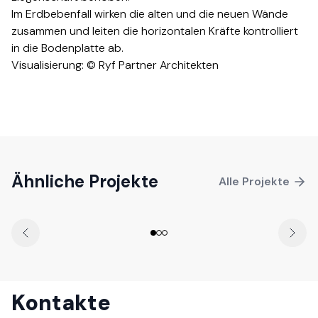
Im Erdbebenfall wirken die alten und die neuen Wände
zusammen und leiten die horizontalen Kräfte kontrolliert
in die Bodenplatte ab.​​​​‌ ‍ ​‍​‍‌‍ ‌ ​‍‌‍‍‌‌‍‌ ‌‍‍‌‌‍ ‍​‍​‍​ ‍‍​‍​‍‌ ​ ‌‍​‌‌‍ ‍‌‍‍‌‌ ‌​‌ ‍‌​‍ ‍‌‍‍‌‌‍ ​‍​‍​‍ ​​‍​‍‌‍‍​‌ ​‍‌‍‌‌‌‍‌‍​‍​‍​ ‍‍​‍​‍‌‍‍​‌ ‌​‌ ‌​‌ ​​​ ‍‍​‍ ​‍ ‌‍ ​‌‍ ‌‍​ ‌‍​‌‌‍ ​‌‍‍​‌‍ ‌ ​ ‌ ‌​​ ‍‍​ ​ ​ ​ ​ ​ ​ ​ ​‍ ‌‍‍‌‌‍ ‍‌ ‌​‌‍‌‌‌‍ ‍‌ ‌​​‍ ‌‍‌‌‌‍‌​‌‍‍‌‌ ‌​​‍ ‌‍ ‌‌‍ ‌‍‌​‌‍‌‌​ ‌‌ ​​‌ ​‍‌‍‌‌‌ ​ ‌‍‌‌‌‍ ‍‌ ‌​‌‍​‌‌ ‌​‌‍‍‌‌‍ ‌‍ ‍​ ‍ ‌‍‍‌‌‍‌​​ ‌​ ‍‌‌‍‌‍​ ‌ ​ ‍‌​ ‌ ​ ​‍‌‍​ ‌‍​‍​‍ ‌​ ​‍​ ​‍​ ‍‌‌‍​ ​‍ ‌​ ‌​​ ​‍​ ​​​ ‌‌​‍ ‌‌‍​‍​ ​‌​ ​ ​ ​‍​‍ ‌‌‍​‌‌‍​‍​ ​ ‌‍​‌​ ‌‌‌‍‌‌‌‍‌​​ ‍​‌‍‌‍‌‍‌​‌‍‌‌‌‍‌‍​ ‍ ‌ ‌​‌ ‍‌‌ ​​‌‍‌‌​ ‌‌ ​​‌ ​‍‌‍ ‌‍‍‍‌‍‌‌‌‍​ ‌ ‌​​ ‍ ‌ ​​‌‍​‌‌ ‌​‌‍‍​​ ‌‌‍‌​‌‍‌‌‌ ​ ‌‍​ ‌ ​‍‌‍‍‌‌ ​​‌ ‌​‌‍‍‌‌‍ ‌‍ ‍​‍‌‌​ ‌‌‌​​‍‌‌ ‌‍‍ ‌‍‌‌‌ ‍‌​‍‌‌​ ​ ‌​‌​​‍‌‌​ ​ ‌​‌​​‍‌‌​ ​‍​ ​‍‌‍‌​‌‍‌‌​‍‌‌​ ​‍​ ​‍​‍‌‌​ ‌‌‌​‌​​‍ ‍‌ ‌‍‌‍​‌‌‍ ​‌ ‌‌‌‍‌‌​‍‌‌​ ‌‌‌​​‍‌‌ ‌‍‍ ‌‍‌‌‌ ‍‌​‍‌‌​ ​ ‌​‌​​‍‌‌​ ​ ‌​‌​​‍‌‌​ ​‍​ ​‍‌‍​‍‌‍ ​‌‍ ‌‍​ ‌‍‍ ​‍ ‌​ ‌​​‍‌‌​ ​‍​ ​‍​‍‌‌​ ‌‌‌​‌​​‍ ‍‌‍​ ‌‍‍​‌‍‍‌‌‍ ​‌‍‌​‌ ​‍‌‍‌‌‌‍ ‍​‍‌‌​ ‌‌‌​​‍‌‌ ‌‍‍ ‌‍‌‌‌ ‍‌​‍‌‌​ ​ ‌​‌​​‍‌‌​ ​ ‌​‌​​‍‌‌​ ​‍​ ​‍‌ ​ ‌ ​​‌‍​‌‌‍ ‍​‍ ‌​ ‌​​‍‌‌​ ​‍​ ​‍​‍‌‌​ ‌‌‌​‌​​‍ ‍‌ ‌​‌‍‌‌‌ ‍​‌ ‌​​ ‌‍​‍‌‍​‌‌ ​ ‌‍‌‌‌‌‌‌‌ ​‍‌‍ ​​ ‌‌‍‍​‌ ‌​‌ ‌​‌ ​​​‍‌‌​ ​ ‌​​‌​‍‌‌​ ​‍‌​‌‍​‍‌‌​ ​‍‌​‌‍‌‍ ​‌‍ ‌‍​ ‌‍​‌‌‍ ​‌‍‍​‌‍ ‌ ​ ‌ ‌​​‍‌‌​ ​ ‌​​‌​ ​ ​ ​ ​ ​ ​ ​ ​‍‌‍‌‍‍‌‌‍‌​​ ‌​ ‍‌‌‍‌‍​ ‌ ​ ‍‌​ ‌ ​ ​‍‌‍​ ‌‍​‍​‍ ‌​ ​‍​ ​‍​ ‍‌‌‍​ ​‍ ‌​ ‌​​ ​‍​ ​​​ ‌‌​‍ ‌‌‍​‍​ ​‌​ ​ ​ ​‍​‍ ‌‌‍​‌‌‍​‍​ ​ ‌‍​‌​ ‌‌‌‍‌‌‌‍‌​​ ‍​‌‍‌‍‌‍‌​‌‍‌‌‌‍‌‍​‍‌‍‌ ‌​‌ ‍‌‌ ​​‌‍‌‌​ ‌‌ ​​‌ ​‍‌‍ ‌‍‍‍‌‍‌‌‌‍​ ‌ ‌​​‍‌‍‌ ​​‌‍​‌‌ ‌​‌‍‍​​ ‌‌‍‌​‌‍‌‌‌ ​ ‌‍​ ‌ ​‍‌‍‍‌‌ ​​‌ ‌​‌‍‍‌‌‍ ‌‍ ‍​‍‌‌​ ‌‌‌​​‍‌‌ ‌‍‍ ‌‍‌‌‌ ‍‌​‍‌‌​ ​ ‌​‌​​‍‌‌​ ​ ‌​‌​​‍‌‌​ ​‍​ ​‍‌‍‌​‌‍‌‌​‍‌‌​ ​‍​ ​‍​‍‌‌​ ‌‌‌​‌​​‍ ‍‌ ‌‍‌‍​‌‌‍ ​‌ ‌‌‌‍‌‌​‍‌‌​ ‌‌‌​​‍‌‌ ‌‍‍ ‌‍‌‌‌ ‍‌​‍‌‌​ ​ ‌​‌​​‍‌‌​ ​ ‌​‌​​‍‌‌​ ​‍​ ​‍‌‍​‍‌‍ ​‌‍ ‌‍​ ‌‍‍ ​‍ ‌​ ‌​​‍‌‌​ ​‍​ ​‍​‍‌‌​ ‌‌‌​‌​​‍ ‍‌‍​ ‌‍‍​‌‍‍‌‌‍ ​‌‍‌​‌ ​‍‌‍‌‌‌‍ ‍​‍‌‌​ ‌‌‌​​‍‌‌ ‌‍‍ ‌‍‌‌‌ ‍‌​‍‌‌​ ​ ‌​‌​​‍‌‌​ ​ ‌​‌​​‍‌‌​ ​‍​ ​‍‌ ​ ‌ ​​‌‍​‌‌‍ ‍​‍ ‌​ ‌​​‍‌‌​ ​‍​ ​‍​‍‌‌​ ‌‌‌​‌​​‍ ‍‌ ‌​‌‍‌‌‌ ‍​‌ ‌​​‍‌‍‌ ​​‌‍‌‌‌ ​‍‌ ​ ‌ ​​‌‍‌‌‌‍​ ‌ ‌​‌‍‍‌‌ ‌‍‌‍‌‌​ ‌‌ ​​‌ ‌‌‌‍​‍‌‍ ​‌‍‍‌‌ ​ ‌‍‍​‌‍‌‌‌‍‌​​‍​‍‌ ‌
Visualisierung: © Ryf Partner Architekten​​​​‌ ‍ ​‍​‍‌‍ ‌ ​‍‌‍‍‌‌‍‌ ‌‍‍‌‌‍ ‍​‍​‍​ ‍‍​‍​‍‌ ​ ‌‍​‌‌‍ ‍‌‍‍‌‌ ‌​‌ ‍‌​‍ ‍‌‍‍‌‌‍ ​‍​‍​‍ ​​‍​‍‌‍‍​‌ ​‍‌‍‌‌‌‍‌‍​‍​‍​ ‍‍​‍​‍‌‍‍​‌ ‌​‌ ‌​‌ ​​​ ‍‍​‍ ​‍ ‌‍ ​‌‍ ‌‍​ ‌‍​‌‌‍ ​‌‍‍​‌‍ ‌ ​ ‌ ‌​​ ‍‍​ ​ ​ ​ ​ ​ ​ ​ ​‍ ‌‍‍‌‌‍ ‍‌ ‌​‌‍‌‌‌‍ ‍‌ ‌​​‍ ‌‍‌‌‌‍‌​‌‍‍‌‌ ‌​​‍ ‌‍ ‌‌‍ ‌‍‌​‌‍‌‌​ ‌‌ ​​‌ ​‍‌‍‌‌‌ ​ ‌‍‌‌‌‍ ‍‌ ‌​‌‍​‌‌ ‌​‌‍‍‌‌‍ ‌‍ ‍​ ‍ ‌‍‍‌‌‍‌​​ ‌​ ‍‌‌‍‌‍​ ‌ ​ ‍‌​ ‌ ​ ​‍‌‍​ ‌‍​‍​‍ ‌​ ​‍​ ​‍​ ‍‌‌‍​ ​‍ ‌​ ‌​​ ​‍​ ​​​ ‌‌​‍ ‌‌‍​‍​ ​‌​ ​ ​ ​‍​‍ ‌‌‍​‌‌‍​‍​ ​ ‌‍​‌​ ‌‌‌‍‌‌‌‍‌​​ ‍​‌‍‌‍‌‍‌​‌‍‌‌‌‍‌‍​ ‍ ‌ ‌​‌ ‍‌‌ ​​‌‍‌‌​ ‌‌ ​​‌ ​‍‌‍ ‌‍‍‍‌‍‌‌‌‍​ ‌ ‌​​ ‍ ‌ ​​‌‍​‌‌ ‌​‌‍‍​​ ‌‌‍‌​‌‍‌‌‌ ​ ‌‍​ ‌ ​‍‌‍‍‌‌ ​​‌ ‌​‌‍‍‌‌‍ ‌‍ ‍​‍‌‌​ ‌‌‌​​‍‌‌ ‌‍‍ ‌‍‌‌‌ ‍‌​‍‌‌​ ​ ‌​‌​​‍‌‌​ ​ ‌​‌​​‍‌‌​ ​‍​ ​‍‌‍‌​‌‍‌‌​‍‌‌​ ​‍​ ​‍​‍‌‌​ ‌‌‌​‌​​‍ ‍‌ ‌‍‌‍​‌‌‍ ​‌ ‌‌‌‍‌‌​‍‌‌​ ‌‌‌​​‍‌‌ ‌‍‍ ‌‍‌‌‌ ‍‌​‍‌‌​ ​ ‌​‌​​‍‌‌​ ​ ‌​‌​​‍‌‌​ ​‍​ ​‍​ ​‌​ ‍‌​ ‌‌​ ​‌​ ‍​​ ‌‌​ ‌​​ ‌ ​ ‍​​ ​ ​ ​‍‌‍‌‌​‍‌‌​ ​‍​ ​‍​‍‌‌​ ‌‌‌​‌​​‍ ‍‌‍​ ‌‍‍​‌‍‍‌‌‍ ​‌‍‌​‌ ​‍‌‍‌‌‌‍ ‍​‍‌‌​ ‌‌‌​​‍‌‌ ‌‍‍ ‌‍‌‌‌ ‍‌​‍‌‌​ ​ ‌​‌​​‍‌‌​ ​ ‌​‌​​‍‌‌​ ​‍​ ​‍​ ​ ​ ​‍​ ​‍​ ‍​‌‍‌​‌‍​ ​ ​​​ ‌​​ ‌ ​ ‌‌​ ‍‌​ ‌​​‍‌‌​ ​‍​ ​‍​‍‌‌​ ‌‌‌​‌​​‍ ‍‌ ‌​‌‍‌‌‌ ‍​‌ ‌​​ ‌‍​‍‌‍​‌‌ ​ ‌‍‌‌‌‌‌‌‌ ​‍‌‍ ​​ ‌‌‍‍​‌ ‌​‌ ‌​‌ ​​​‍‌‌​ ​ ‌​​‌​‍‌‌​ ​‍‌​‌‍​‍‌‌​ ​‍‌​‌‍‌‍ ​‌‍ ‌‍​ ‌‍​‌‌‍ ​‌‍‍​‌‍ ‌ ​ ‌ ‌​​‍‌‌​ ​ ‌​​‌​ ​ ​ ​ ​ ​ ​ ​ ​‍‌‍‌‍‍‌‌‍‌​​ ‌​ ‍‌‌‍‌‍​ ‌ ​ ‍‌​ ‌ ​ ​‍‌‍​ ‌‍​‍​‍ ‌​ ​‍​ ​‍​ ‍‌‌‍​ ​‍ ‌​ ‌​​ ​‍​ ​​​ ‌‌​‍ ‌‌‍​‍​ ​‌​ ​ ​ ​‍​‍ ‌‌‍​‌‌‍​‍​ ​ ‌‍​‌​ ‌‌‌‍‌‌‌‍‌​​ ‍​‌‍‌‍‌‍‌​‌‍‌‌‌‍‌‍​‍‌‍‌ ‌​‌ ‍‌‌ ​​‌‍‌‌​ ‌‌ ​​‌ ​‍‌‍ ‌‍‍‍‌‍‌‌‌‍​ ‌ ‌​​‍‌‍‌ ​​‌‍​‌‌ ‌​‌‍‍​​ ‌‌‍‌​‌‍‌‌‌ ​ ‌‍​ ‌ ​‍‌‍‍‌‌ ​​‌ ‌​‌‍‍‌‌‍ ‌‍ ‍​‍‌‌​ ‌‌‌​​‍‌‌ ‌‍‍ ‌‍‌‌‌ ‍‌​‍‌‌​ ​ ‌​‌​​‍‌‌​ ​ ‌​‌​​‍‌‌​ ​‍​ ​‍‌‍‌​‌‍‌‌​‍‌‌​ ​‍​ ​‍​‍‌‌​ ‌‌‌​‌​​‍ ‍‌ ‌‍‌‍​‌‌‍ ​‌ ‌‌‌‍‌‌​‍‌‌​ ‌‌‌​​‍‌‌ ‌‍‍ ‌‍‌‌‌ ‍‌​‍‌‌​ ​ ‌​‌​​‍‌‌​ ​ ‌​‌​​‍‌‌​ ​‍​ ​‍​ ​‌​ ‍‌​ ‌‌​ ​‌​ ‍​​ ‌‌​ ‌​​ ‌ ​ ‍​​ ​ ​ ​‍‌‍‌‌​‍‌‌​ ​‍​ ​‍​‍‌‌​ ‌‌‌​‌​​‍ ‍‌‍​ ‌‍‍​‌‍‍‌‌‍ ​‌‍‌​‌ ​‍‌‍‌‌‌‍ ‍​‍‌‌​ ‌‌‌​​‍‌‌ ‌‍‍ ‌‍‌‌‌ ‍‌​‍‌‌​ ​ ‌​‌​​‍‌‌​ ​ ‌​‌​​‍‌‌​ ​‍​ ​‍​ ​ ​ ​‍​ ​‍​ ‍​‌‍‌​‌‍​ ​ ​​​ ‌​​ ‌ ​ ‌‌​ ‍‌​ ‌​​‍‌‌​ ​‍​ ​‍​‍‌‌​ ‌‌‌​‌​​‍ ‍‌ ‌​‌‍‌‌‌ ‍​‌ ‌​​‍‌‍‌ ​​‌‍‌‌‌ ​‍‌ ​ ‌ ​​‌‍‌‌‌‍​ ‌ ‌​‌‍‍‌‌ ‌‍‌‍‌‌​ ‌‌ ​​‌ ‌‌‌‍​‍‌‍ ​‌‍‍‌‌ ​ ‌‍‍​‌‍‌‌‌‍‌​​‍​‍‌ ‌
Coopérative Les Voisins
, Courtételle
Ähnliche Projekte
Alle Projekte
Kontakte