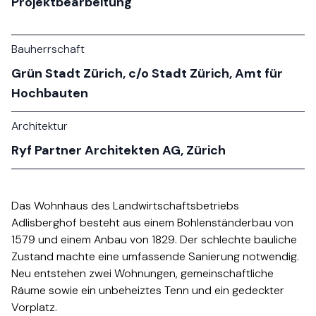
Projektbearbeitung
Bauherrschaft
Grün Stadt Zürich, c/o Stadt Zürich, Amt für
Hochbauten​​​​‌ ‍ ​‍​‍‌‍ ‌ ​‍‌‍‍‌‌‍‌ ‌‍‍‌‌‍ ‍​‍​‍​ ‍‍​‍​‍‌ ​ ‌‍​‌‌‍ ‍‌‍‍‌‌ ‌​‌ ‍‌​‍ ‍‌‍‍‌‌‍ ​‍​‍​‍ ​​‍​‍‌‍‍​‌ ​‍‌‍‌‌‌‍‌‍​‍​‍​ ‍‍​‍​‍‌‍‍​‌ ‌​‌ ‌​‌ ​​​ ‍‍​‍ ​‍ ‌‍ ​‌‍ ‌‍​ ‌‍​‌‌‍ ​‌‍‍​‌‍ ‌ ​ ‌ ‌​​ ‍‍​ ​ ​ ​ ​ ​ ​ ​ ​‍ ‌‍‍‌‌‍ ‍‌ ‌​‌‍‌‌‌‍ ‍‌ ‌​​‍ ‌‍‌‌‌‍‌​‌‍‍‌‌ ‌​​‍ ‌‍ ‌‌‍ ‌‍‌​‌‍‌‌​ ‌‌ ​​‌ ​‍‌‍‌‌‌ ​ ‌‍‌‌‌‍ ‍‌ ‌​‌‍​‌‌ ‌​‌‍‍‌‌‍ ‌‍ ‍​ ‍ ‌‍‍‌‌‍‌​​ ‌​ ‍‌‌‍‌‍​ ‌ ​ ‍‌​ ‌ ​ ​‍‌‍​ ‌‍​‍​‍ ‌​ ​‍​ ​‍​ ‍‌‌‍​ ​‍ ‌​ ‌​​ ​‍​ ​​​ ‌‌​‍ ‌‌‍​‍​ ​‌​ ​ ​ ​‍​‍ ‌‌‍​‌‌‍​‍​ ​ ‌‍​‌​ ‌‌‌‍‌‌‌‍‌​​ ‍​‌‍‌‍‌‍‌​‌‍‌‌‌‍‌‍​ ‍ ‌ ‌​‌ ‍‌‌ ​​‌‍‌‌​ ‌‌ ​​‌ ​‍‌‍ ‌‍‍‍‌‍‌‌‌‍​ ‌ ‌​​ ‍ ‌ ​​‌‍​‌‌ ‌​‌‍‍​​ ‌‌‍​‍‌ ‌‌‌‍‍‌‌‍ ​‌‍‌​‌‍‌‌‌ ​‍​‍‌‌​ ‌‌‌​​‍‌‌ ‌‍‍ ‌‍‌‌‌ ‍‌​‍‌‌​ ​ ‌​‌​​‍‌‌​ ​ ‌​‌​​‍‌‌​ ​‍​ ​‍‌‍‌​‌‍‌‌​‍‌‌​ ​‍​ ​‍​‍‌‌​ ‌‌‌​‌​​‍ ‍‌ ‌‍‌‍​‌‌‍ ​‌ ‌‌‌‍‌‌​ ‌‍​‍‌‍​‌‌ ​ ‌‍‌‌‌‌‌‌‌ ​‍‌‍ ​​ ‌‌‍‍​‌ ‌​‌ ‌​‌ ​​​‍‌‌​ ​ ‌​​‌​‍‌‌​ ​‍‌​‌‍​‍‌‌​ ​‍‌​‌‍‌‍ ​‌‍ ‌‍​ ‌‍​‌‌‍ ​‌‍‍​‌‍ ‌ ​ ‌ ‌​​‍‌‌​ ​ ‌​​‌​ ​ ​ ​ ​ ​ ​ ​ ​‍‌‍‌‍‍‌‌‍‌​​ ‌​ ‍‌‌‍‌‍​ ‌ ​ ‍‌​ ‌ ​ ​‍‌‍​ ‌‍​‍​‍ ‌​ ​‍​ ​‍​ ‍‌‌‍​ ​‍ ‌​ ‌​​ ​‍​ ​​​ ‌‌​‍ ‌‌‍​‍​ ​‌​ ​ ​ ​‍​‍ ‌‌‍​‌‌‍​‍​ ​ ‌‍​‌​ ‌‌‌‍‌‌‌‍‌​​ ‍​‌‍‌‍‌‍‌​‌‍‌‌‌‍‌‍​‍‌‍‌ ‌​‌ ‍‌‌ ​​‌‍‌‌​ ‌‌ ​​‌ ​‍‌‍ ‌‍‍‍‌‍‌‌‌‍​ ‌ ‌​​‍‌‍‌ ​​‌‍​‌‌ ‌​‌‍‍​​ ‌‌‍​‍‌ ‌‌‌‍‍‌‌‍ ​‌‍‌​‌‍‌‌‌ ​‍​‍‌‌​ ‌‌‌​​‍‌‌ ‌‍‍ ‌‍‌‌‌ ‍‌​‍‌‌​ ​ ‌​‌​​‍‌‌​ ​ ‌​‌​​‍‌‌​ ​‍​ ​‍‌‍‌​‌‍‌‌​‍‌‌​ ​‍​ ​‍​‍‌‌​ ‌‌‌​‌​​‍ ‍‌ ‌‍‌‍​‌‌‍ ​‌ ‌‌‌‍‌‌​‍‌‍‌ ​​‌‍‌‌‌ ​‍‌ ​ ‌ ​​‌‍‌‌‌‍​ ‌ ‌​‌‍‍‌‌ ‌‍‌‍‌‌​ ‌‌ ​​‌ ‌‌‌‍​‍‌‍ ​‌‍‍‌‌ ​ ‌‍‍​‌‍‌‌‌‍‌​​‍​‍‌ ‌
Architektur
Ryf Partner Architekten AG, Zürich​​​​‌ ‍ ​‍​‍‌‍ ‌ ​‍‌‍‍‌‌‍‌ ‌‍‍‌‌‍ ‍​‍​‍​ ‍‍​‍​‍‌ ​ ‌‍​‌‌‍ ‍‌‍‍‌‌ ‌​‌ ‍‌​‍ ‍‌‍‍‌‌‍ ​‍​‍​‍ ​​‍​‍‌‍‍​‌ ​‍‌‍‌‌‌‍‌‍​‍​‍​ ‍‍​‍​‍‌‍‍​‌ ‌​‌ ‌​‌ ​​​ ‍‍​‍ ​‍ ‌‍ ​‌‍ ‌‍​ ‌‍​‌‌‍ ​‌‍‍​‌‍ ‌ ​ ‌ ‌​​ ‍‍​ ​ ​ ​ ​ ​ ​ ​ ​‍ ‌‍‍‌‌‍ ‍‌ ‌​‌‍‌‌‌‍ ‍‌ ‌​​‍ ‌‍‌‌‌‍‌​‌‍‍‌‌ ‌​​‍ ‌‍ ‌‌‍ ‌‍‌​‌‍‌‌​ ‌‌ ​​‌ ​‍‌‍‌‌‌ ​ ‌‍‌‌‌‍ ‍‌ ‌​‌‍​‌‌ ‌​‌‍‍‌‌‍ ‌‍ ‍​ ‍ ‌‍‍‌‌‍‌​​ ‌​ ‍‌‌‍‌‍​ ‌ ​ ‍‌​ ‌ ​ ​‍‌‍​ ‌‍​‍​‍ ‌​ ​‍​ ​‍​ ‍‌‌‍​ ​‍ ‌​ ‌​​ ​‍​ ​​​ ‌‌​‍ ‌‌‍​‍​ ​‌​ ​ ​ ​‍​‍ ‌‌‍​‌‌‍​‍​ ​ ‌‍​‌​ ‌‌‌‍‌‌‌‍‌​​ ‍​‌‍‌‍‌‍‌​‌‍‌‌‌‍‌‍​ ‍ ‌ ‌​‌ ‍‌‌ ​​‌‍‌‌​ ‌‌ ​​‌ ​‍‌‍ ‌‍‍‍‌‍‌‌‌‍​ ‌ ‌​​ ‍ ‌ ​​‌‍​‌‌ ‌​‌‍‍​​ ‌‌‍​‌‌ ​‍‌‍​ ‌‍‍​‌‍‍‌‌ ‌​‌‍‌‌‌‍​ ‌ ‌​​‍‌‌​ ‌‌‌​​‍‌‌ ‌‍‍ ‌‍‌‌‌ ‍‌​‍‌‌​ ​ ‌​‌​​‍‌‌​ ​ ‌​‌​​‍‌‌​ ​‍​ ​‍‌‍‌​‌‍‌‌​‍‌‌​ ​‍​ ​‍​‍‌‌​ ‌‌‌​‌​​‍ ‍‌ ‌‍‌‍​‌‌‍ ​‌ ‌‌‌‍‌‌​ ‌‍​‍‌‍​‌‌ ​ ‌‍‌‌‌‌‌‌‌ ​‍‌‍ ​​ ‌‌‍‍​‌ ‌​‌ ‌​‌ ​​​‍‌‌​ ​ ‌​​‌​‍‌‌​ ​‍‌​‌‍​‍‌‌​ ​‍‌​‌‍‌‍ ​‌‍ ‌‍​ ‌‍​‌‌‍ ​‌‍‍​‌‍ ‌ ​ ‌ ‌​​‍‌‌​ ​ ‌​​‌​ ​ ​ ​ ​ ​ ​ ​ ​‍‌‍‌‍‍‌‌‍‌​​ ‌​ ‍‌‌‍‌‍​ ‌ ​ ‍‌​ ‌ ​ ​‍‌‍​ ‌‍​‍​‍ ‌​ ​‍​ ​‍​ ‍‌‌‍​ ​‍ ‌​ ‌​​ ​‍​ ​​​ ‌‌​‍ ‌‌‍​‍​ ​‌​ ​ ​ ​‍​‍ ‌‌‍​‌‌‍​‍​ ​ ‌‍​‌​ ‌‌‌‍‌‌‌‍‌​​ ‍​‌‍‌‍‌‍‌​‌‍‌‌‌‍‌‍​‍‌‍‌ ‌​‌ ‍‌‌ ​​‌‍‌‌​ ‌‌ ​​‌ ​‍‌‍ ‌‍‍‍‌‍‌‌‌‍​ ‌ ‌​​‍‌‍‌ ​​‌‍​‌‌ ‌​‌‍‍​​ ‌‌‍​‌‌ ​‍‌‍​ ‌‍‍​‌‍‍‌‌ ‌​‌‍‌‌‌‍​ ‌ ‌​​‍‌‌​ ‌‌‌​​‍‌‌ ‌‍‍ ‌‍‌‌‌ ‍‌​‍‌‌​ ​ ‌​‌​​‍‌‌​ ​ ‌​‌​​‍‌‌​ ​‍​ ​‍‌‍‌​‌‍‌‌​‍‌‌​ ​‍​ ​‍​‍‌‌​ ‌‌‌​‌​​‍ ‍‌ ‌‍‌‍​‌‌‍ ​‌ ‌‌‌‍‌‌​‍‌‍‌ ​​‌‍‌‌‌ ​‍‌ ​ ‌ ​​‌‍‌‌‌‍​ ‌ ‌​‌‍‍‌‌ ‌‍‌‍‌‌​ ‌‌ ​​‌ ‌‌‌‍​‍‌‍ ​‌‍‍‌‌ ​ ‌‍‍​‌‍‌‌‌‍‌​​‍​‍‌ ‌
Das Wohnhaus des Landwirtschaftsbetriebs
Adlisberghof besteht aus einem Bohlenständerbau von
1579 und einem Anbau von 1829. Der schlechte bauliche
Zustand machte eine umfassende Sanierung notwendig.
Neu entstehen zwei Wohnungen, gemeinschaftliche
Räume sowie ein unbeheiztes Tenn und ein gedeckter
Vorplatz.​​​​‌ ‍ ​‍​‍‌‍ ‌ ​‍‌‍‍‌‌‍‌ ‌‍‍‌‌‍ ‍​‍​‍​ ‍‍​‍​‍‌ ​ ‌‍​‌‌‍ ‍‌‍‍‌‌ ‌​‌ ‍‌​‍ ‍‌‍‍‌‌‍ ​‍​‍​‍ ​​‍​‍‌‍‍​‌ ​‍‌‍‌‌‌‍‌‍​‍​‍​ ‍‍​‍​‍‌‍‍​‌ ‌​‌ ‌​‌ ​​​ ‍‍​‍ ​‍ ‌‍ ​‌‍ ‌‍​ ‌‍​‌‌‍ ​‌‍‍​‌‍ ‌ ​ ‌ ‌​​ ‍‍​ ​ ​ ​ ​ ​ ​ ​ ​‍ ‌‍‍‌‌‍ ‍‌ ‌​‌‍‌‌‌‍ ‍‌ ‌​​‍ ‌‍‌‌‌‍‌​‌‍‍‌‌ ‌​​‍ ‌‍ ‌‌‍ ‌‍‌​‌‍‌‌​ ‌‌ ​​‌ ​‍‌‍‌‌‌ ​ ‌‍‌‌‌‍ ‍‌ ‌​‌‍​‌‌ ‌​‌‍‍‌‌‍ ‌‍ ‍​ ‍ ‌‍‍‌‌‍‌​​ ‌​ ‍‌‌‍‌‍​ ‌ ​ ‍‌​ ‌ ​ ​‍‌‍​ ‌‍​‍​‍ ‌​ ​‍​ ​‍​ ‍‌‌‍​ ​‍ ‌​ ‌​​ ​‍​ ​​​ ‌‌​‍ ‌‌‍​‍​ ​‌​ ​ ​ ​‍​‍ ‌‌‍​‌‌‍​‍​ ​ ‌‍​‌​ ‌‌‌‍‌‌‌‍‌​​ ‍​‌‍‌‍‌‍‌​‌‍‌‌‌‍‌‍​ ‍ ‌ ‌​‌ ‍‌‌ ​​‌‍‌‌​ ‌‌ ​​‌ ​‍‌‍ ‌‍‍‍‌‍‌‌‌‍​ ‌ ‌​​ ‍ ‌ ​​‌‍​‌‌ ‌​‌‍‍​​ ‌‌‍‌​‌‍‌‌‌ ​ ‌‍​ ‌ ​‍‌‍‍‌‌ ​​‌ ‌​‌‍‍‌‌‍ ‌‍ ‍​‍‌‌​ ‌‌‌​​‍‌‌ ‌‍‍ ‌‍‌‌‌ ‍‌​‍‌‌​ ​ ‌​‌​​‍‌‌​ ​ ‌​‌​​‍‌‌​ ​‍​ ​‍‌‍‌​‌‍‌‌​‍‌‌​ ​‍​ ​‍​‍‌‌​ ‌‌‌​‌​​‍ ‍‌ ‌‍‌‍​‌‌‍ ​‌ ‌‌‌‍‌‌​‍‌‌​ ‌‌‌​​‍‌‌ ‌‍‍ ‌‍‌‌‌ ‍‌​‍‌‌​ ​ ‌​‌​​‍‌‌​ ​ ‌​‌​​‍‌‌​ ​‍​ ​‍‌‍​‍‌‍ ​‌‍ ‌‍​ ‌‍‍ ​‍ ‌​ ​​​‍‌‌​ ​‍​ ​‍​‍‌‌​ ‌‌‌​‌​​‍ ‍‌‍​ ‌‍‍​‌‍‍‌‌‍ ​‌‍‌​‌ ​‍‌‍‌‌‌‍ ‍​‍‌‌​ ‌‌‌​​‍‌‌ ‌‍‍ ‌‍‌‌‌ ‍‌​‍‌‌​ ​ ‌​‌​​‍‌‌​ ​ ‌​‌​​‍‌‌​ ​‍​ ​‍‌ ​ ‌ ​​‌‍​‌‌‍ ‍​‍ ‌​ ​​​‍‌‌​ ​‍​ ​‍​‍‌‌​ ‌‌‌​‌​​‍ ‍‌ ‌​‌‍‌‌‌ ‍​‌ ‌​​ ‌‍​‍‌‍​‌‌ ​ ‌‍‌‌‌‌‌‌‌ ​‍‌‍ ​​ ‌‌‍‍​‌ ‌​‌ ‌​‌ ​​​‍‌‌​ ​ ‌​​‌​‍‌‌​ ​‍‌​‌‍​‍‌‌​ ​‍‌​‌‍‌‍ ​‌‍ ‌‍​ ‌‍​‌‌‍ ​‌‍‍​‌‍ ‌ ​ ‌ ‌​​‍‌‌​ ​ ‌​​‌​ ​ ​ ​ ​ ​ ​ ​ ​‍‌‍‌‍‍‌‌‍‌​​ ‌​ ‍‌‌‍‌‍​ ‌ ​ ‍‌​ ‌ ​ ​‍‌‍​ ‌‍​‍​‍ ‌​ ​‍​ ​‍​ ‍‌‌‍​ ​‍ ‌​ ‌​​ ​‍​ ​​​ ‌‌​‍ ‌‌‍​‍​ ​‌​ ​ ​ ​‍​‍ ‌‌‍​‌‌‍​‍​ ​ ‌‍​‌​ ‌‌‌‍‌‌‌‍‌​​ ‍​‌‍‌‍‌‍‌​‌‍‌‌‌‍‌‍​‍‌‍‌ ‌​‌ ‍‌‌ ​​‌‍‌‌​ ‌‌ ​​‌ ​‍‌‍ ‌‍‍‍‌‍‌‌‌‍​ ‌ ‌​​‍‌‍‌ ​​‌‍​‌‌ ‌​‌‍‍​​ ‌‌‍‌​‌‍‌‌‌ ​ ‌‍​ ‌ ​‍‌‍‍‌‌ ​​‌ ‌​‌‍‍‌‌‍ ‌‍ ‍​‍‌‌​ ‌‌‌​​‍‌‌ ‌‍‍ ‌‍‌‌‌ ‍‌​‍‌‌​ ​ ‌​‌​​‍‌‌​ ​ ‌​‌​​‍‌‌​ ​‍​ ​‍‌‍‌​‌‍‌‌​‍‌‌​ ​‍​ ​‍​‍‌‌​ ‌‌‌​‌​​‍ ‍‌ ‌‍‌‍​‌‌‍ ​‌ ‌‌‌‍‌‌​‍‌‌​ ‌‌‌​​‍‌‌ ‌‍‍ ‌‍‌‌‌ ‍‌​‍‌‌​ ​ ‌​‌​​‍‌‌​ ​ ‌​‌​​‍‌‌​ ​‍​ ​‍‌‍​‍‌‍ ​‌‍ ‌‍​ ‌‍‍ ​‍ ‌​ ​​​‍‌‌​ ​‍​ ​‍​‍‌‌​ ‌‌‌​‌​​‍ ‍‌‍​ ‌‍‍​‌‍‍‌‌‍ ​‌‍‌​‌ ​‍‌‍‌‌‌‍ ‍​‍‌‌​ ‌‌‌​​‍‌‌ ‌‍‍ ‌‍‌‌‌ ‍‌​‍‌‌​ ​ ‌​‌​​‍‌‌​ ​ ‌​‌​​‍‌‌​ ​‍​ ​‍‌ ​ ‌ ​​‌‍​‌‌‍ ‍​‍ ‌​ ​​​‍‌‌​ ​‍​ ​‍​‍‌‌​ ‌‌‌​‌​​‍ ‍‌ ‌​‌‍‌‌‌ ‍​‌ ‌​​‍‌‍‌ ​​‌‍‌‌‌ ​‍‌ ​ ‌ ​​‌‍‌‌‌‍​ ‌ ‌​‌‍‍‌‌ ‌‍‌‍‌‌​ ‌‌ ​​‌ ‌‌‌‍​‍‌‍ ​‌‍‍‌‌ ​ ‌‍‍​‌‍‌‌‌‍‌​​‍​‍‌ ‌