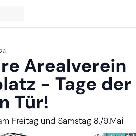
026
re Arealverein
latz - Tage der
 ‌‍‌‌‌‌‌‌‌ ​‍‌‍ ​​ ‌‌‍‍​‌ ‌​‌ ‌​‌ ​​​‍‌‌​ ​ ‌​​‌​‍‌‌​ ​‍‌​‌‍​‍‌‌​ ​‍‌​‌‍‌‍ ​‌‍ ‌‍​ ‌‍​‌‌‍ ​‌‍‍​‌‍ ‌ ​ ‌ ‌​​‍‌‌​ ​ ‌​​‌​ ​ ​ ​ ​ ​ ​ ​ ​‍‌‍‌‍‍‌‌‍‌​​ ‌‌‍‌‍​ ​‍​ ​‍​ ​‌​ ‌​​ ‍‌​ ‌​‌‍​‍​‍ ‌‌‍‌‍‌‍‌‌​ ​ ‌‍​ ​‍ ‌​ ‌​​ ​​​ ‍‌​ ‍​​‍ ‌​ ‍‌​ ‌‍​ ​​​ ‍‌​‍ ‌​ ‌‌​ ​‍‌‍​‌​ ‌​‌‍​‌​ ‍‌‌‍​ ‌‍‌‍‌‍​ ‌‍‌‍​ ‌‌​ ​ ​‍‌‍‌ ‌​‌ ‍‌‌ ​​‌‍‌‌​ ‌‌‍ ‍‌‍‌‌‌ ‌ ‌ ​ ​‍‌‍‌ ​​‌‍​‌‌ ‌​‌‍‍​​ ‌‌ ‌​‌‍‍‌‌ ‌​‌‍ ​‌‍‌‌​‍‌‌​ ‌‌‌​​‍‌‌ ‌‍‍ ‌‍‌‌‌ ‍‌​‍‌‌​ ​ ‌​‌​​‍‌‌​ ​ ‌​‌​​‍‌‌​ ​‍​ ​‍‌‍‌​‌‍‌‌​‍‌‌​ ​‍​ ​‍​‍‌‌​ ‌‌‌​‌​​‍ ‍‌ ‌‍‌‍​‌‌‍ ​‌ ‌‌‌‍‌‌​‍‌‍‌ ​​‌‍‌‌‌ ​‍‌ ​ ‌ ​​‌‍‌‌‌‍​ ‌ ‌​‌‍‍‌‌ ‌‍‌‍‌‌​ ‌‌ ​​‌ ‌‌‌‍​‍‌‍ ​‌‍‍‌‌ ​ ‌‍‍​‌‍‌‌‌‍‌​​‍​‍‌ ‌
 ​​​ ‍‌​ ‍​​‍ ‌​ ‍‌​ ‌‍​ ​​​ ‍‌​‍ ‌​ ‌‌​ ​‍‌‍​‌​ ‌​‌‍​‌​ ‍‌‌‍​ ‌‍‌‍‌‍​ ‌‍‌‍​ ‌‌​ ​ ​ ‍ ‌ ‌​‌ ‍‌‌ ​​‌‍‌‌​ ‌‌‍ ‍‌‍‌‌‌ ‌ ‌ ​ ​ ‍ ‌ ​​‌‍​‌‌ ‌​‌‍‍​​ ‌‌‍‌​‌‍‌‌‌ ​ ‌‍​ ‌ ​‍‌‍‍‌‌ ​​‌ ‌​‌‍‍‌‌‍ ‌‍ ‍​‍‌‌​ ‌‌‌​​‍‌‌ ‌‍‍ ‌‍‌‌‌ ‍‌​‍‌‌​ ​ ‌​‌​​‍‌‌​ ​ ‌​‌​​‍‌‌​ ​‍​ ​‍‌‍‌​‌‍‌‌​‍‌‌​ ​‍​ ​‍​‍‌‌​ ‌‌‌​‌​​‍ ‍‌ ‌‍‌‍​‌‌‍ ​‌ ‌‌‌‍‌‌​ ‌‍​‍‌‍​‌‌ ​ ‌‍‌‌‌‌‌‌‌ ​‍‌‍ ​​ ‌‌‍‍​‌ ‌​‌ ‌​‌ ​​​‍‌‌​ ​ ‌​​‌​‍‌‌​ ​‍‌​‌‍​‍‌‌​ ​‍‌​‌‍‌‍ ​‌‍ ‌‍​ ‌‍​‌‌‍ ​‌‍‍​‌‍ ‌ ​ ‌ ‌​​‍‌‌​ ​ ‌​​‌​ ​ ​ ​ ​ ​ ​ ​ ​‍‌‍‌‍‍‌‌‍‌​​ ‌‌‍‌‍​ ​‍​ ​‍​ ​‌​ ‌​​ ‍‌​ ‌​‌‍​‍​‍ ‌‌‍‌‍‌‍‌‌​ ​ ‌‍​ ​‍ ‌​ ‌​​ ​​​ ‍‌​ ‍​​‍ ‌​ ‍‌​ ‌‍​ ​​​ ‍‌​‍ ‌​ ‌‌​ ​‍‌‍​‌​ ‌​‌‍​‌​ ‍‌‌‍​ ‌‍‌‍‌‍​ ‌‍‌‍​ ‌‌​ ​ ​‍‌‍‌ ‌​‌ ‍‌‌ ​​‌‍‌‌​ ‌‌‍ ‍‌‍‌‌‌ ‌ ‌ ​ ​‍‌‍‌ ​​‌‍​‌‌ ‌​‌‍‍​​ ‌‌‍‌​‌‍‌‌‌ ​ ‌‍​ ‌ ​‍‌‍‍‌‌ ​​‌ ‌​‌‍‍‌‌‍ ‌‍ ‍​‍‌‌​ ‌‌‌​​‍‌‌ ‌‍‍ ‌‍‌‌‌ ‍‌​‍‌‌​ ​ ‌​‌​​‍‌‌​ ​ ‌​‌​​‍‌‌​ ​‍​ ​‍‌‍‌​‌‍‌‌​‍‌‌​ ​‍​ ​‍​‍‌‌​ ‌‌‌​‌​​‍ ‍‌ ‌‍‌‍​‌‌‍ ​‌ ‌‌‌‍‌‌​‍‌‍‌ ​​‌‍‌‌‌ ​‍‌ ​ ‌ ​​‌‍‌‌‌‍​ ‌ ‌​‌‍‍‌‌ ‌‍‌‍‌‌​ ‌‌ ​​‌ ‌‌‌‍​‍‌‍ ​‌‍‍‌‌ ​ ‌‍‍​‌‍‌‌‌‍‌​​‍​‍‌ ‌