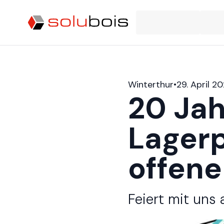
Winterthur​​​​‌ ‍ ​‍​‍‌‍ ‌ ​‍‌‍‍‌‌‍‌ ‌‍‍‌‌‍ ‍​‍​‍​ ‍‍​‍​‍‌ ​ ‌‍​‌‌‍ ‍‌‍‍‌‌ ‌​‌ ‍‌​‍ ‍‌‍‍‌‌‍ ​‍​‍​‍ ​​‍​‍‌‍‍​‌ ​‍‌‍‌‌‌‍‌‍​‍​‍​ ‍‍​‍​‍‌‍‍​‌ ‌​‌ ‌​‌ ​​​ ‍‍​‍ ​‍ ‌‍ ​‌‍ ‌‍​ ‌‍​‌‌‍ ​‌‍‍​‌‍ ‌ ​ ‌ ‌​​ ‍‍​ ​ ​ ​ ​ ​ ​ ​ ​‍ ‌‍‍‌‌‍ ‍‌ ‌​‌‍‌‌‌‍ ‍‌ ‌​​‍ ‌‍‌‌‌‍‌​‌‍‍‌‌ ‌​​‍ ‌‍ ‌‌‍ ‌‍‌​‌‍‌‌​ ‌‌ ​​‌ ​‍‌‍‌‌‌ ​ ‌‍‌‌‌‍ ‍‌ ‌​‌‍​‌‌ ‌​‌‍‍‌‌‍ ‌‍ ‍​ ‍ ‌‍‍‌‌‍‌​​ ‌​ ‍​‌‍‌‍​ ‌‍​ ​​​ ‌‍​ ‍​​ ​ ​ ​ ​‍ ‌‌‍‌‍​ ‌​​ ​‍​ ‍‌​‍ ‌​ ‌​‌‍‌‍​ ​‌​ ‌‍​‍ ‌‌‍​‍‌‍‌​​ ​‍‌‍​‌​‍ ‌​ ‌ ​ ‍​​ ​‌​ ‍​‌‍​‍​ ‌‌​ ‌​​ ​‍​ ‌​​ ​‍​ ‌​​ ‌‌​ ‍ ‌ ‌​‌ ‍‌‌ ​​‌‍‌‌​ ‌‌‍​ ‌‍ ‌‍ ‌‌ ​​‌‍​‌‌‍ ‍‌ ‍‌​ ‍ ‌ ​​‌‍​‌‌ ‌​‌‍‍​​ ‌‌‍ ​‌‍ ‌‍​ ‌‍​‌‌ ‌​‌‍‍‌‌‍ ‌‍ ‍‌ ​ ​‍‌‌​ ‌‌‌​​‍‌‌ ‌‍‍ ‌‍‌‌‌ ‍‌​‍‌‌​ ​ ‌​‌​​‍‌‌​ ​ ‌​‌​​‍‌‌​ ​‍​ ​‍‌‍‌​​ ‌‍‌‍​‌​ ‌​​ ​​‌‍​‌‌‍​‍​ ‌ ​ ​ ‌‍​‍​ ‌‌​ ‌‌​‍‌‌​ ​‍​ ​‍​‍‌‌​ ‌‌‌​‌​​‍ ‍‌‍ ‍‌‍​‌‌‍ ‌‌‍‌‌​ ‌‍​‍‌‍​‌‌ ​ ‌‍‌‌‌‌‌‌‌ ​‍‌‍ ​​ ‌‌‍‍​‌ ‌​‌ ‌​‌ ​​​‍‌‌​ ​ ‌​​‌​‍‌‌​ ​‍‌​‌‍​‍‌‌​ ​‍‌​‌‍‌‍ ​‌‍ ‌‍​ ‌‍​‌‌‍ ​‌‍‍​‌‍ ‌ ​ ‌ ‌​​‍‌‌​ ​ ‌​​‌​ ​ ​ ​ ​ ​ ​ ​ ​‍‌‍‌‍‍‌‌‍‌​​ ‌​ ‍​‌‍‌‍​ ‌‍​ ​​​ ‌‍​ ‍​​ ​ ​ ​ ​‍ ‌‌‍‌‍​ ‌​​ ​‍​ ‍‌​‍ ‌​ ‌​‌‍‌‍​ ​‌​ ‌‍​‍ ‌‌‍​‍‌‍‌​​ ​‍‌‍​‌​‍ ‌​ ‌ ​ ‍​​ ​‌​ ‍​‌‍​‍​ ‌‌​ ‌​​ ​‍​ ‌​​ ​‍​ ‌​​ ‌‌​‍‌‍‌ ‌​‌ ‍‌‌ ​​‌‍‌‌​ ‌‌‍​ ‌‍ ‌‍ ‌‌ ​​‌‍​‌‌‍ ‍‌ ‍‌​‍‌‍‌ ​​‌‍​‌‌ ‌​‌‍‍​​ ‌‌‍ ​‌‍ ‌‍​ ‌‍​‌‌ ‌​‌‍‍‌‌‍ ‌‍ ‍‌ ​ ​‍‌‌​ ‌‌‌​​‍‌‌ ‌‍‍ ‌‍‌‌‌ ‍‌​‍‌‌​ ​ ‌​‌​​‍‌‌​ ​ ‌​‌​​‍‌‌​ ​‍​ ​‍‌‍‌​​ ‌‍‌‍​‌​ ‌​​ ​​‌‍​‌‌‍​‍​ ‌ ​ ​ ‌‍​‍​ ‌‌​ ‌‌​‍‌‌​ ​‍​ ​‍​‍‌‌​ ‌‌‌​‌​​‍ ‍‌‍ ‍‌‍​‌‌‍ ‌‌‍‌‌​‍‌‍‌ ​​‌‍‌‌‌ ​‍‌ ​ ‌ ​​‌‍‌‌‌‍​ ‌ ‌​‌‍‍‌‌ ‌‍‌‍‌‌​ ‌‌ ​​‌ ‌‌‌‍​‍‌‍ ​‌‍‍‌‌ ​ ‌‍‍​‌‍‌‌‌‍‌​​‍​‍‌ ‌
•
29. April 2
20 Jah
Lagerp
offenen Tür!​​​​‌ ‍ ​‍​‍‌‍ ‌ ​‍‌‍‍‌‌‍‌ ‌‍‍‌‌‍ ‍​‍​‍​ ‍‍​‍​‍‌ ​ ‌‍​‌‌‍ ‍‌‍‍‌‌ ‌​‌ ‍‌​‍ ‍‌‍‍‌‌‍ ​‍​‍​‍ ​​‍​‍‌‍‍​‌ ​‍‌‍‌‌‌‍‌‍​‍​‍​ ‍‍​‍​‍‌‍‍​‌ ‌​‌ ‌​‌ ​​​ ‍‍​‍ ​‍ ‌‍ ​‌‍ ‌‍​ ‌‍​‌‌‍ ​‌‍‍​‌‍ ‌ ​ ‌ ‌​​ ‍‍​ ​ ​ ​ ​ ​ ​ ​ ​‍ ‌‍‍‌‌‍ ‍‌ ‌​‌‍‌‌‌‍ ‍‌ ‌​​‍ ‌‍‌‌‌‍‌​‌‍‍‌‌ ‌​​‍ ‌‍ ‌‌‍ ‌‍‌​‌‍‌‌​ ‌‌ ​​‌ ​‍‌‍‌‌‌ ​ ‌‍‌‌‌‍ ‍‌ ‌​‌‍​‌‌ ‌​‌‍‍‌‌‍ ‌‍ ‍​ ‍ ‌‍‍‌‌‍‌​​ ‌‌‍‌‍​ ​‍​ ​‍​ ​‌​ ‌​​ ‍‌​ ‌​‌‍​‍​‍ ‌‌‍‌‍‌‍‌‌​ ​ ‌‍​ ​‍ ‌​ ‌​​ ​​​ ‍‌​ ‍​​‍ ‌​ ‍‌​ ‌‍​ ​​​ ‍‌​‍ ‌​ ‌‌​ ​‍‌‍​‌​ ‌​‌‍​‌​ ‍‌‌‍​ ‌‍‌‍‌‍​ ‌‍‌‍​ ‌‌​ ​ ​ ‍ ‌ ‌​‌ ‍‌‌ ​​‌‍‌‌​ ‌‌‍ ‍‌‍‌‌‌ ‌ ‌ ​ ​ ‍ ‌ ​​‌‍​‌‌ ‌​‌‍‍​​ ‌‌ ‌​‌‍‍‌‌ ‌​‌‍ ​‌‍‌‌​‍‌‌​ ‌‌‌​​‍‌‌ ‌‍‍ ‌‍‌‌‌ ‍‌​‍‌‌​ ​ ‌​‌​​‍‌‌​ ​ ‌​‌​​‍‌‌​ ​‍​ ​‍‌‍‌​‌‍‌‌​‍‌‌​ ​‍​ ​‍​‍‌‌​ ‌‌‌​‌​​‍ ‍‌ ‌‍‌‍​‌‌‍ ​‌ ‌‌‌‍‌‌​ ‌‍​‍‌‍​‌‌ ​
Feiert mit uns am Freitag und Samstag 8./9.Mai​​​​‌ ‍ ​‍​‍‌‍ ‌ ​‍‌‍‍‌‌‍‌ ‌‍‍‌‌‍ ‍​‍​‍​ ‍‍​‍​‍‌ ​ ‌‍​‌‌‍ ‍‌‍‍‌‌ ‌​‌ ‍‌​‍ ‍‌‍‍‌‌‍ ​‍​‍​‍ ​​‍​‍‌‍‍​‌ ​‍‌‍‌‌‌‍‌‍​‍​‍​ ‍‍​‍​‍‌‍‍​‌ ‌​‌ ‌​‌ ​​​ ‍‍​‍ ​‍ ‌‍ ​‌‍ ‌‍​ ‌‍​‌‌‍ ​‌‍‍​‌‍ ‌ ​ ‌ ‌​​ ‍‍​ ​ ​ ​ ​ ​ ​ ​ ​‍ ‌‍‍‌‌‍ ‍‌ ‌​‌‍‌‌‌‍ ‍‌ ‌​​‍ ‌‍‌‌‌‍‌​‌‍‍‌‌ ‌​​‍ ‌‍ ‌‌‍ ‌‍‌​‌‍‌‌​ ‌‌ ​​‌ ​‍‌‍‌‌‌ ​ ‌‍‌‌‌‍ ‍‌ ‌​‌‍​‌‌ ‌​‌‍‍‌‌‍ ‌‍ ‍​ ‍ ‌‍‍‌‌‍‌​​ ‌‌‍‌‍​ ​‍​ ​‍​ ​‌​ ‌​​ ‍‌​ ‌​‌‍​‍​‍ ‌‌‍‌‍‌‍‌‌​ ​ ‌‍​ ​‍ ‌​ ‌​​