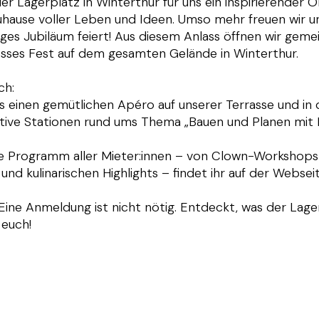
der Lagerplatz in Winterthur für uns ein inspirierender 
hause voller Leben und Ideen. Umso mehr freuen wir un
iges Jubiläum feiert! Aus diesem Anlass öffnen wir geme
‍​‌ ‌​​‍‌‌​ ‌‌‌​​‍‌‌ ‌‍‍ ‌‍‌‌‌ ‍‌​‍‌‌​ ​ ‌​‌​​‍‌‌​ ​ ‌​‌​​‍‌‌​ ​‍​ ​‍‌‍‌​‌‍‌‌​‍‌‌​ ​‍​ ​‍​‍‌‌​ ‌‌‌​‌​​‍ ‍‌ ‌‍‌‍​‌‌‍ ​‌ ‌‌‌‍‌‌​‍‌‌​ ‌‌‌​​‍‌‌ ‌‍‍ ‌‍‌‌‌ ‍‌​‍‌‌​ ​ ‌​‌​​‍‌‌​ ​ ‌​‌​​‍‌‌​ ​‍​ ​‍​ ‌ ‌‍‌‍‌‍​ ​ ​‍​ ‍​‌‍​‌​ ‌​​ ‍​‌‍‌‍​ ‍​​ ‌‌​ ‌​​‍‌‌​ ​‍​ ​‍​‍‌‌​ ‌‌‌​‌​​‍ ‍‌‍​ ‌‍‍​‌‍‍‌‌‍ ​‌‍‌​‌ ​‍‌‍‌‌‌‍ ‍​‍‌‌​ ‌‌‌​​‍‌‌ ‌‍‍ ‌‍‌‌‌ ‍‌​‍‌‌​ ​ ‌​‌​​‍‌‌​ ​ ‌​‌​​‍‌‌​ ​‍​ ​‍​ ‌‌​ ‌‍​ ​ ‌‍‌‌​ ​​‌‍​ ‌‍‌‌‌‍‌​‌‍‌‍‌‍​ ‌‍‌​​ ​​​‍‌‌​ ​‍​ ​‍​‍‌‌​ ‌‌‌​‌​​‍ ‍‌ ‌​‌‍‌‌‌ ‍​‌ ‌​​ ‌‍​‍‌‍​‌‌ ​ ‌‍‌‌‌‌‌‌‌ ​‍‌‍ ​​ ‌‌‍‍​‌ ‌​‌ ‌​‌ ​​​‍‌‌​ ​ ‌​​‌​‍‌‌​ ​‍‌​‌‍​‍‌‌​ ​‍‌​‌‍‌‍ ​‌‍ ‌‍​ ‌‍​‌‌‍ ​‌‍‍​‌‍ ‌ ​ ‌ ‌​​‍‌‌​ ​ ‌​​‌​ ​ ​ ​ ​ ​ ​ ​ ​‍‌‍‌‍‍‌‌‍‌​​ ‌‌‍‌‍​ ​‍​ ​‍​ ​‌​ ‌​​ ‍‌​ ‌​‌‍​‍​‍ ‌‌‍‌‍‌‍‌‌​ ​ ‌‍​ ​‍ ‌​ ‌​​ ​​​ ‍‌​ ‍​​‍ ‌​ ‍‌​ ‌‍​ ​​​ ‍‌​‍ ‌​ ‌‌​ ​‍‌‍​‌​ ‌​‌‍​‌​ ‍‌‌‍​ ‌‍‌‍‌‍​ ‌‍‌‍​ ‌‌​ ​ ​‍‌‍‌ ‌​‌ ‍‌‌ ​​‌‍‌‌​ ‌‌‍ ‍‌‍‌‌‌ ‌ ‌ ​ ​‍‌‍‌ ​​‌‍​‌‌ ‌​‌‍‍​​ ‌‌ ​‍‌‍‍‌‌‍​ ‌‍‍​‌‌‌​‌‍‌‌‌ ‍​‌ ‌​​‍‌‌​ ‌‌‌​​‍‌‌ ‌‍‍ ‌‍‌‌‌ ‍‌​‍‌‌​ ​ ‌​‌​​‍‌‌​ ​ ‌​‌​​‍‌‌​ ​‍​ ​‍‌‍‌​‌‍‌‌​‍‌‌​ ​‍​ ​‍​‍‌‌​ ‌‌‌​‌​​‍ ‍‌ ‌‍‌‍​‌‌‍ ​‌ ‌‌‌‍‌‌​‍‌‌​ ‌‌‌​​‍‌‌ ‌‍‍ ‌‍‌‌‌ ‍‌​‍‌‌​ ​ ‌​‌​​‍‌‌​ ​ ‌​‌​​‍‌‌​ ​‍​ ​‍​ ‌ ‌‍‌‍‌‍​ ​ ​‍​ ‍​‌‍​‌​ ‌​​ ‍​‌‍‌‍​ ‍​​ ‌‌​ ‌​​‍‌‌​ ​‍​ ​‍​‍‌‌​ ‌‌‌​‌​​‍ ‍‌‍​ ‌‍‍​‌‍‍‌‌‍ ​‌‍‌​‌ ​‍‌‍‌‌‌‍ ‍​‍‌‌​ ‌‌‌​​‍‌‌ ‌‍‍ ‌‍‌‌‌ ‍‌​‍‌‌​ ​ ‌​‌​​‍‌‌​ ​ ‌​‌​​‍‌‌​ ​‍​ ​‍​ ‌‌​ ‌‍​ ​ ‌‍‌‌​ ​​‌‍​ ‌‍‌‌‌‍‌​‌‍‌‍‌‍​ ‌‍‌​​ ​​​‍‌‌​ ​‍​ ​‍​‍‌‌​ ‌‌‌​‌​​‍ ‍‌ ‌​‌‍‌‌‌ ‍​‌ ‌​​‍‌‍‌ ​​‌‍‌‌‌ ​‍‌ ​ ‌ ​​‌‍‌‌‌‍​ ‌ ‌​‌‍‍‌‌ ‌‍‌‍‌‌​ ‌‌ ​​‌ ‌‌‌‍​‍‌‍ ​‌‍‍‌‌ ​ ‌‍‍​‌‍‌‌‌‍‌​​‍​‍‌ ‌
‍​ ‍‌​ ​‍‌‍​‍​ ​ ‌‍​ ​ ‌‌‌‍‌​‌‍‌‍‌‍‌‌​ ‌‌‌‍‌​​ ​ ​‍‌‌​ ​‍​ ​‍​‍‌‌​ ‌‌‌​‌​​‍ ‍‌ ‌​‌‍‌‌‌ ‍​‌ ‌​​‍‌‍‌ ​​‌‍‌‌‌ ​‍‌ ​ ‌ ​​‌‍‌‌‌‍​ ‌ ‌​‌‍‍‌‌ ‌‍‌‍‌‌​ ‌‌ ​​‌ ‌‌‌‍​‍‌‍ ​‌‍‍‌‌ ​ ‌‍‍​‌‍‌‌‌‍‌​​‍​‍‌ ‌
​ ​​​ ‍‌​‍ ‌​ ‌‌​ ​‍‌‍​‌​ ‌​‌‍​‌​ ‍‌‌‍​ ‌‍‌‍‌‍​ ‌‍‌‍​ ‌‌​ ​ ​ ‍ ‌ ‌​‌ ‍‌‌ ​​‌‍‌‌​ ‌‌‍ ‍‌‍‌‌‌ ‌ ‌ ​ ​ ‍ ‌ ​​‌‍​‌‌ ‌​‌‍‍​​ ‌‌ ​‍‌‍‍‌‌‍​ ‌‍‍​‌‌‌​‌‍‌‌‌ ‍​‌ ‌​​‍‌‌​ ‌‌‌​​‍‌‌ ‌‍‍ ‌‍‌‌‌ ‍‌​‍‌‌​ ​ ‌​‌​​‍‌‌​ ​ ‌​‌​​‍‌‌​ ​‍​ ​‍‌‍‌​‌‍‌‌​‍‌‌​ ​‍​ ​‍​‍‌‌​ ‌‌‌​‌​​‍ ‍‌ ‌‍‌‍​‌‌‍ ​‌ ‌‌‌‍‌‌​‍‌‌​ ‌‌‌​​‍‌‌ ‌‍‍ ‌‍‌‌‌ ‍‌​‍‌‌​ ​ ‌​‌​​‍‌‌​ ​ ‌​‌​​‍‌‌​ ​‍​ ​‍​ ‌​‌‍‌​​ ​‌​ ‍‌​ ‌‍​ ​‍​ ​​​ ​ ​ ‌ ​ ​​‌‍​‍​ ‌​​‍‌‌​ ​‍​ ​‍​‍‌‌​ ‌‌‌​‌​​‍ ‍‌‍​ ‌‍‍​‌‍‍‌‌‍ ​‌‍‌​‌ ​‍‌‍‌‌‌‍ ‍​‍‌‌​ ‌‌‌​​‍‌‌ ‌‍‍ ‌‍‌‌‌ ‍‌​‍‌‌​ ​ ‌​‌​​‍‌‌​ ​ ‌​‌​​‍‌‌​ ​‍​ ​‍​ ‌ ​ ​‍​ ‌ ‌‍​‍​ ‌ ​ ​‌‌‍​ ​ ‌​​ ‌ ​ ​​‌‍​‌​ ​ ​‍‌‌​ ​‍​ ​‍​‍‌‌​ ‌‌‌​‌​​‍ ‍‌ ‌​‌‍‌‌‌ ‍​‌ ‌​​ ‌‍​‍‌‍​‌‌ ​ ‌‍‌‌‌‌‌‌‌ ​‍‌‍ ​​ ‌‌‍‍​‌ ‌​‌ ‌​‌ ​​​‍‌‌​ ​ ‌​​‌​‍‌‌​ ​‍‌​‌‍​‍‌‌​ ​‍‌​‌‍‌‍ ​‌‍ ‌‍​ ‌‍​‌‌‍ ​‌‍‍​‌‍ ‌ ​ ‌ ‌​​‍‌‌​ ​ ‌​​‌​ ​ ​ ​ ​ ​ ​ ​ ​‍‌‍‌‍‍‌‌‍‌​​ ‌‌‍‌‍​ ​‍​ ​‍​ ​‌​ ‌​​ ‍‌​ ‌​‌‍​‍​‍ ‌‌‍‌‍‌‍‌‌​ ​ ‌‍​ ​‍ ‌​ ‌​​ ​​​ ‍‌​ ‍​​‍ ‌​ ‍‌​ ‌‍​ ​​​ ‍‌​‍ ‌​ ‌‌​ ​‍‌‍​‌​ ‌​‌‍​‌​ ‍‌‌‍​ ‌‍‌‍‌‍​ ‌‍‌‍​ ‌‌​ ​ ​‍‌‍‌ ‌​‌ ‍‌‌ ​​‌‍‌‌​ ‌‌‍ ‍‌‍‌‌‌ ‌ ‌ ​ ​‍‌‍‌ ​​‌‍​‌‌ ‌​‌‍‍​​ ‌‌ ​‍‌‍‍‌‌‍​ ‌‍‍​‌‌‌​‌‍‌‌‌ ‍​‌ ‌​​‍‌‌​ ‌‌‌​​‍‌‌ ‌‍‍ ‌‍‌‌‌ ‍‌​‍‌‌​ ​ ‌​‌​​‍‌‌​ ​ ‌​‌​​‍‌‌​ ​‍​ ​‍‌‍‌​‌‍‌‌​‍‌‌​ ​‍​ ​‍​‍‌‌​ ‌‌‌​‌​​‍ ‍‌ ‌‍‌‍​‌‌‍ ​‌ ‌‌‌‍‌‌​‍‌‌​ ‌‌‌​​‍‌‌ ‌‍‍ ‌‍‌‌‌ ‍‌​‍‌‌​ ​ ‌​‌​​‍‌‌​ ​ ‌​‌​​‍‌‌​ ​‍​ ​‍​ ‌​
ktive Stationen rund ums Thema „Bauen und Planen mit 
e Programm aller Mieter:innen – von Clown-Workshops
 ‍‌​ ‍​​‍ ‌​ ‍‌​ ‌‍​ ​​​ ‍‌​‍ ‌​ ‌‌​ ​‍‌‍​‌​ ‌​‌‍​‌​ ‍‌‌‍​ ‌‍‌‍‌‍​ ‌‍‌‍​ ‌‌​ ​ ​ ‍ ‌ ‌​‌ ‍‌‌ ​​‌‍‌‌​ ‌‌‍ ‍‌‍‌‌‌ ‌ ‌ ​ ​ ‍ ‌ ​​‌‍​‌‌ ‌​‌‍‍​​ ‌‌ ​‍‌‍‍‌‌‍​ ‌‍‍​‌‌‌​‌‍‌‌‌ ‍​‌ ‌​​‍‌‌​ ‌‌‌​​‍‌‌ ‌‍‍ ‌‍‌‌‌ ‍‌​‍‌‌​ ​ ‌​‌​​‍‌‌​ ​ ‌​‌​​‍‌‌​ ​‍​ ​‍‌‍‌​‌‍‌‌​‍‌‌​ ​‍​ ​‍​‍‌‌​ ‌‌‌​‌​​‍ ‍‌ ‌‍‌‍​‌‌‍ ​‌ ‌‌‌‍‌‌​‍‌‌​ ‌‌‌​​‍‌‌ ‌‍‍ ‌‍‌‌‌ ‍‌​‍‌‌​ ​ ‌​‌​​‍‌‌​ ​ ‌​‌​​‍‌‌​ ​‍​ ​‍​ ​‌‌‍‌‍‌‍​‍​ ​‍​ ​‍​ ​‌​ ​‌​ ‍‌‌‍​‍​ ‌​‌‍‌‍​ ​​​‍‌‌​ ​‍​ ​‍​‍‌‌​ ‌‌‌​‌​​‍ ‍‌‍​ ‌‍‍​‌‍‍‌‌‍ ​‌‍‌​‌ ​‍‌‍‌‌‌‍ ‍​‍‌‌​ ‌‌‌​​‍‌‌ ‌‍‍ ‌‍‌‌‌ ‍‌​‍‌‌​ ​ ‌​‌​​‍‌‌​ ​ ‌​‌​​‍‌‌​ ​‍​ ​‍‌‍​‌​ ‌‌‌‍‌​​ ​​​ ​ ‌‍‌‍‌‍​‌‌‍‌‍​ ‌‌‌‍​‍​ ‌ ​ ​‌​‍‌‌​ ​‍​ ​‍​‍‌‌​ ‌‌‌​‌​​‍ ‍‌ ‌​‌‍‌‌‌ ‍​‌ ‌​​ ‌‍​‍‌‍​‌‌ ​ ‌‍‌‌‌‌‌‌‌ ​‍‌‍ ​​ ‌‌‍‍​‌ ‌​‌ ‌​‌ ​​​‍‌‌​ ​ ‌​​‌​‍‌‌​ ​‍‌​‌‍​‍‌‌​ ​‍‌​‌‍‌‍ ​‌‍ ‌‍​ ‌‍​‌‌‍ ​‌‍‍​‌‍ ‌ ​ ‌ ‌​​‍‌‌​ ​ ‌​​‌​ ​ ​ ​ ​ ​ ​ ​ ​‍‌‍‌‍‍‌‌‍‌​​ ‌‌‍‌‍​ ​‍​ ​‍​ ​‌​ ‌​​ ‍‌​ ‌​‌‍​‍​‍ ‌‌‍‌‍‌‍‌‌​ ​ ‌‍​ ​‍ ‌​ ‌​​ ​​​ ‍‌​ ‍​​‍ ‌​ ‍‌​ ‌‍​ ​​​ ‍‌​‍ ‌​ ‌‌​ ​‍‌‍​‌​ ‌​‌‍​‌​ ‍‌‌‍​ ‌‍‌‍‌‍​ ‌‍‌‍​ ‌‌​ ​ ​‍‌‍‌ ‌​‌ ‍‌‌ ​​‌‍‌‌​ ‌‌‍ ‍‌‍‌‌‌ ‌ ‌ ​ ​‍‌‍‌ ​​‌‍​‌‌ ‌​‌‍‍​​ ‌‌ ​‍‌‍‍‌‌‍​ ‌‍‍​‌‌‌​‌‍‌‌‌ ‍​‌ ‌​​‍‌‌​ ‌‌‌​​‍‌‌ ‌‍‍ ‌‍‌‌‌ ‍‌​‍‌‌​ ​ ‌​‌​​‍‌‌​ ​ ‌​‌​​‍‌‌​ ​‍​ ​‍‌‍‌​‌‍‌‌​‍‌‌​ ​‍​ ​‍​‍‌‌​ ‌‌‌​‌​​‍ ‍‌ ‌‍‌‍​‌‌‍ ​‌ ‌‌‌‍‌‌​‍‌‌​ ‌‌‌​​‍‌‌ ‌‍‍ ‌‍‌‌
ine Anmeldung ist nicht nötig. Entdeckt, was der Lager
​​‍‌‌​ ​‍​ ​‍​ ‍‌​ ​ ​ ​‍​ ‌​​ ‌​‌‍​‍​ ‌ ​ ‍‌‌‍‌​​ ​ ‌‍​ ​ ​​​‍‌‌​ ​‍​ ​‍​‍‌‌​ ‌‌‌​‌​​‍ ‍‌‍​ ‌‍‍​‌‍‍‌‌‍ ​‌‍‌​‌ ​‍‌‍‌‌‌‍ ‍​‍‌‌​ ‌‌‌​​‍‌‌ ‌‍‍ ‌‍‌‌‌ ‍‌​‍‌‌​ ​ ‌​‌​​‍‌‌​ ​ ‌​‌​​‍‌‌​ ​‍​ ​‍‌‍​‍​ ​‌‌‍‌‌​ ​‍​ ​‌​ ​ ​ ​ ​ ‍‌​ ​​‌‍‌‌​ ​​​ ​ ​‍‌‌​ ​‍​ ​‍​‍‌‌​ ‌‌‌​‌​​‍ ‍‌ ‌​‌‍‌‌‌ ‍​‌ ‌​​‍‌‍‌ ​​‌‍‌‌‌ ​‍‌ ​ ‌ ​​‌‍‌‌‌‍​ ‌ ‌​‌‍‍‌‌ ‌‍‌‍‌‌​ ‌‌ ​​‌ ‌‌‌‍​‍‌‍ ​‌‍‍‌‌ ​ ‌‍‍​‌‍‌‌‌‍‌​​‍​‍‌ ‌