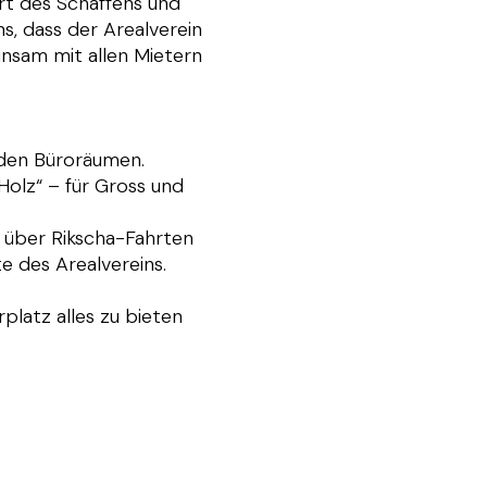
Ort des Schaffens und
s, dass der Arealverein
insam mit allen Mietern
‌‍‌​​ ​‌​ ‍‌​ ‌‍​ ​‍​ ​​​ ​ ​ ‌ ​ ​​‌‍​‍​ ‌​​‍‌‌​ ​‍​ ​‍​‍‌‌​ ‌‌‌​‌​​‍ ‍‌‍​ ‌‍‍​‌‍‍‌‌‍ ​‌‍‌​‌ ​‍‌‍‌‌‌‍ ‍​‍‌‌​ ‌‌‌​​‍‌‌ ‌‍‍ ‌‍‌‌‌ ‍‌​‍‌‌​ ​ ‌​‌​​‍‌‌​ ​ ‌​‌​​‍‌‌​ ​‍​ ​‍​ ‌ ​ ​‍​ ‌ ‌‍​‍​ ‌ ​ ​‌‌‍​ ​ ‌​​ ‌ ​ ​​‌‍​‌​ ​ ​‍‌‌​ ​‍​ ​‍​‍‌‌​ ‌‌‌​‌​​‍ ‍‌ ‌​‌‍‌‌‌ ‍​‌ ‌​​‍‌‍‌ ​​‌‍‌‌‌ ​‍‌ ​ ‌ ​​‌‍‌‌‌‍​ ‌ ‌​‌‍‍‌‌ ‌‍‌‍‌‌​ ‌‌ ​​‌ ‌‌‌‍​‍‌‍ ​‌‍‍‌‌ ​ ‌‍‍​‌‍‌‌‌‍‌​​‍​‍‌ ‌
Holz“ – für Gross und
 über Rikscha-Fahrten
‌ ‍‌​‍‌‌​ ​ ‌​‌​​‍‌‌​ ​ ‌​‌​​‍‌‌​ ​‍​ ​‍​ ​‌‌‍‌‍‌‍​‍​ ​‍​ ​‍​ ​‌​ ​‌​ ‍‌‌‍​‍​ ‌​‌‍‌‍​ ​​​‍‌‌​ ​‍​ ​‍​‍‌‌​ ‌‌‌​‌​​‍ ‍‌‍​ ‌‍‍​‌‍‍‌‌‍ ​‌‍‌​‌ ​‍‌‍‌‌‌‍ ‍​‍‌‌​ ‌‌‌​​‍‌‌ ‌‍‍ ‌‍‌‌‌ ‍‌​‍‌‌​ ​ ‌​‌​​‍‌‌​ ​ ‌​‌​​‍‌‌​ ​‍​ ​‍‌‍​‌​ ‌‌‌‍‌​​ ​​​ ​ ‌‍‌‍‌‍​‌‌‍‌‍​ ‌‌‌‍​‍​ ‌ ​ ​‌​‍‌‌​ ​‍​ ​‍​‍‌‌​ ‌‌‌​‌​​‍ ‍‌ ‌​‌‍‌‌‌ ‍​‌ ‌​​‍‌‍‌ ​​‌‍‌‌‌ ​‍‌ ​ ‌ ​​‌‍‌‌‌‍​ ‌ ‌​‌‍‍‌‌ ‌‍‌‍‌‌​ ‌‌ ​​‌ ‌‌‌‍​‍‌‍ ​‌‍‍‌‌ ​ ‌‍‍​‌‍‌‌‌‍‌​​‍​‍‌ ‌
platz alles zu bieten