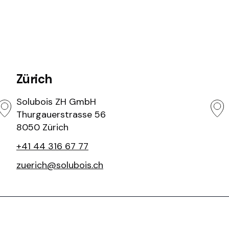
Zürich
Solubois ZH GmbH
Thurgauerstrasse 56
8050 Zürich
+41 44 316 67 77
zuerich@solubois.ch