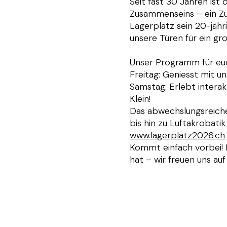
Seit fast 30 Jahren ist 
Zusammenseins – ein Zu
Lagerplatz sein 20-jähr
unsere Türen für ein grosses Fest auf dem gesamten Gelände in Winterthur.​​​​‌ ‍ ​‍​‍‌‍ ‌ ​‍‌‍‍‌‌‍‌ ‌‍‍‌‌‍ ‍​‍​‍​ ‍‍​‍​‍‌ ​ ‌‍​‌‌‍ ‍‌‍‍‌‌ ‌​‌ ‍‌​‍ ‍‌‍‍‌‌‍ ​‍​‍​‍ ​​‍​‍‌‍‍​‌ ​‍‌‍‌‌‌‍‌‍​‍​‍​ ‍‍​‍​‍‌‍‍​‌ ‌​‌ ‌​‌ ​​​ ‍‍​‍ ​‍ ‌‍ ​‌‍ ‌‍​ ‌‍​‌‌‍ ​‌‍‍​‌‍ ‌ ​ ‌ ‌​​ ‍‍​ ​ ​ ​ ​ ​ ​ ​ ​‍ ‌‍‍‌‌‍ ‍‌ ‌​‌‍‌‌‌‍ ‍‌ ‌​​‍ ‌‍‌‌‌‍‌​‌‍‍‌‌ ‌​​‍ ‌‍ ‌‌‍ ‌‍‌​‌‍‌‌​ ‌‌ ​​‌ ​‍‌‍‌‌‌ ​ ‌‍‌‌‌‍ ‍‌ ‌​‌‍​‌‌ ‌​‌‍‍‌‌‍ ‌‍ ‍​ ‍ ‌‍‍‌‌‍‌​​ ‌‌‍‌‍​ ​‍​ ​‍​ ​‌​ ‌​​ ‍‌​ ‌​‌‍​‍​‍ ‌‌‍‌‍‌‍‌‌​ ​ ‌‍​ ​‍ ‌​ ‌​​ ​​​ ‍‌​ ‍​​‍ ‌​ ‍‌​ ‌‍​ ​​​ ‍‌​‍ ‌​ ‌‌​ ​‍‌‍​‌​ ‌​‌‍​‌​ ‍‌‌‍​ ‌‍‌‍‌‍​ ‌‍‌‍​ ‌‌​ ​ ​ ‍ ‌ ‌​‌ ‍‌‌ ​​‌‍‌‌​ ‌‌‍ ‍‌‍‌‌‌ ‌ ‌ ​ ​ ‍ ‌ ​​‌‍​‌‌ ‌​‌‍‍​​ ‌‌ ​‍‌‍‍‌‌‍​ ‌‍‍​‌‌‌​‌‍‌‌‌ 
Unser Programm für euch:​​​​‌ ‍ ​‍​‍‌‍ ‌ ​‍‌‍‍‌‌‍‌ ‌‍‍‌‌‍ ‍​‍​‍​ ‍‍​‍​‍‌ ​ ‌‍​‌‌‍ ‍‌‍‍‌‌ ‌​‌ ‍‌​‍ ‍‌‍‍‌‌‍ ​‍​‍​‍ ​​‍​‍‌‍‍​‌ ​‍‌‍‌‌‌‍‌‍​‍​‍​ ‍‍​‍​‍‌‍‍​‌ ‌​‌ ‌​‌ ​​​ ‍‍​‍ ​‍ ‌‍ ​‌‍ ‌‍​ ‌‍​‌‌‍ ​‌‍‍​‌‍ ‌ ​ ‌ ‌​​ ‍‍​ ​ ​ ​ ​ ​ ​ ​ ​‍ ‌‍‍‌‌‍ ‍‌ ‌​‌‍‌‌‌‍ ‍‌ ‌​​‍ ‌‍‌‌‌‍‌​‌‍‍‌‌ ‌​​‍ ‌‍ ‌‌‍ ‌‍‌​‌‍‌‌​ ‌‌ ​​‌ ​‍‌‍‌‌‌ ​ ‌‍‌‌‌‍ ‍‌ ‌​‌‍​‌‌ ‌​‌‍‍‌‌‍ ‌‍ ‍​ ‍ ‌‍‍‌‌‍‌​​ ‌‌‍‌‍​ ​‍​ ​‍​ ​‌​ ‌​​ ‍‌​ ‌​‌‍​‍​‍ ‌‌‍‌‍‌‍‌‌​ ​ ‌‍​ ​‍ ‌​ ‌​​ ​​​ ‍‌​ ‍​​‍ ‌​ ‍‌​ ‌‍​ ​​​ ‍‌​‍ ‌​ ‌‌​ ​‍‌‍​‌​ ‌​‌‍​‌​ ‍‌‌‍​ ‌‍‌‍‌‍​ ‌‍‌‍​ ‌‌​ ​ ​ ‍ ‌ ‌​‌ ‍‌‌ ​​‌‍‌‌​ ‌‌‍ ‍‌‍‌‌‌ ‌ ‌ ​ ​ ‍ ‌ ​​‌‍​‌‌ ‌​‌‍‍​​ ‌‌ ​‍‌‍‍‌‌‍​ ‌‍‍​‌‌‌​‌‍‌‌‌ ‍​‌ ‌​​‍‌‌​ ‌‌‌​​‍‌‌ ‌‍‍ ‌‍‌‌‌ ‍‌​‍‌‌​ ​ ‌​‌​​‍‌‌​ ​ ‌​‌​​‍‌‌​ ​‍​ ​‍‌‍‌​‌‍‌‌​‍‌‌​ ​‍​ ​‍​‍‌‌​ ‌‌‌​‌​​‍ ‍‌ ‌‍‌‍​‌‌‍ ​‌ ‌‌‌‍‌‌​‍‌‌​ ‌‌‌​​‍‌‌ ‌‍‍ ‌‍‌‌‌ ‍‌​‍‌‌​ ​ ‌​‌​​‍‌‌​ ​ ‌​‌​​‍‌‌​ ​‍​ ​‍​ ​‍​ ​ ‌‍​‍​ ​‍​ ‌‌​ ‍‌‌‍‌‍​ ‌​​ ​ ​ ‍‌‌‍​‍​ ​ ​‍‌‌​ ​‍​ ​‍​‍‌‌​ ‌‌‌​‌​​‍ ‍‌‍​ ‌‍‍​‌‍‍‌‌‍ ​‌‍‌​‌ ​‍‌‍‌‌‌‍ ‍​‍‌‌​ ‌‌‌​​‍‌‌ ‌‍‍ ‌‍‌‌‌ ‍‌​‍‌‌​ ​ ‌​‌​​‍‌‌​ ​ ‌​‌​​‍‌‌​ ​‍​ ​‍​ ‍‌​ ​‍‌‍​‍​ ​ ‌‍​ ​ ‌‌‌‍‌​‌‍‌‍‌‍‌‌​ ‌‌‌‍‌​​ ​ ​‍‌‌​ ​‍​ ​‍​‍‌‌​ ‌‌‌​‌​​‍ ‍‌ ‌​‌‍‌‌‌ ‍​‌ ‌​​ ‌‍​‍‌‍​‌‌ ​ ‌‍‌‌‌‌‌‌‌ ​‍‌‍ ​​ ‌‌‍‍​‌ ‌​‌ ‌​‌ ​​​‍‌‌​ ​ ‌​​‌​‍‌‌​ ​‍‌​‌‍​‍‌‌​ ​‍‌​‌‍‌‍ ​‌‍ ‌‍​ ‌‍​‌‌‍ ​‌‍‍​‌‍ ‌ ​ ‌ ‌​​‍‌‌​ ​ ‌​​‌​ ​ ​ ​ ​ ​ ​ ​ ​‍‌‍‌‍‍‌‌‍‌​​ ‌‌‍‌‍​ ​‍​ ​‍​ ​‌​ ‌​​ ‍‌​ ‌​‌‍​‍​‍ ‌‌‍‌‍‌‍‌‌​ ​ ‌‍​ ​‍ ‌​ ‌​​ ​​​ ‍‌​ ‍​​‍ ‌​ ‍‌​ ‌‍​ ​​​ ‍‌​‍ ‌​ ‌‌​ ​‍‌‍​‌​ ‌​‌‍​‌​ ‍‌‌‍​ ‌‍‌‍‌‍​ ‌‍‌‍​ ‌‌​ ​ ​‍‌‍‌ ‌​‌ ‍‌‌ ​​‌‍‌‌​ ‌‌‍ ‍‌‍‌‌‌ ‌ ‌ ​ ​‍‌‍‌ ​​‌‍​‌‌ ‌​‌‍‍​​ ‌‌ ​‍‌‍‍‌‌‍​ ‌‍‍​‌‌‌​‌‍‌‌‌ ‍​‌ ‌​​‍‌‌​ ‌‌‌​​‍‌‌ ‌‍‍ ‌‍‌‌‌ ‍‌​‍‌‌​ ​ ‌​‌​​‍‌‌​ ​ ‌​‌​​‍‌‌​ ​‍​ ​‍‌‍‌​‌‍‌‌​‍‌‌​ ​‍​ ​‍​‍‌‌​ ‌‌‌​‌​​‍ ‍‌ ‌‍‌‍​‌‌‍ ​‌ ‌‌‌‍‌‌​‍‌‌​ ‌‌‌​​‍‌‌ ‌‍‍ ‌‍‌‌‌ ‍‌​‍‌‌​ ​ ‌​‌​​‍‌‌​ ​ ‌​‌​​‍‌‌​ ​‍​ ​‍​ ​‍​ ​ ‌‍​‍​ ​‍​ ‌‌​ ‍‌‌‍‌‍​ ‌​​ ​ ​ ‍‌‌‍​‍​ ​ ​‍‌‌​ ​‍​ ​‍​‍‌‌​ ‌‌‌​‌​​‍ ‍‌‍​ ‌‍‍​‌‍‍‌‌‍ ​‌‍‌​‌ ​‍‌‍‌‌‌‍ ‍​‍‌‌​ ‌‌‌​​‍‌‌ ‌‍‍ ‌‍‌‌‌ ‍‌​‍‌‌​ ​ ‌​‌​​‍‌‌​ ​ ‌​‌​​‍‌‌​ ​‍​ ​
Freitag: Geniesst mit uns einen gemütlichen Apéro auf unserer Terrasse und in den Büroräumen.​​​​‌ ‍ ​‍​‍‌‍ ‌ ​‍‌‍‍‌‌‍‌ ‌‍‍‌‌‍ ‍​‍​‍​ ‍‍​‍​‍‌ ​ ‌‍​‌‌‍ ‍‌‍‍‌‌ ‌​‌ ‍‌​‍ ‍‌‍‍‌‌‍ ​‍​‍​‍ ​​‍​‍‌‍‍​‌ ​‍‌‍‌‌‌‍‌‍​‍​‍​ ‍‍​‍​‍‌‍‍​‌ ‌​‌ ‌​‌ ​​​ ‍‍​‍ ​‍ ‌‍ ​‌‍ ‌‍​ ‌‍​‌‌‍ ​‌‍‍​‌‍ ‌ ​ ‌ ‌​​ ‍‍​ ​ ​ ​ ​ ​ ​ ​ ​‍ ‌‍‍‌‌‍ ‍‌ ‌​‌‍‌‌‌‍ ‍‌ ‌​​‍ ‌‍‌‌‌‍‌​‌‍‍‌‌ ‌​​‍ ‌‍ ‌‌‍ ‌‍‌​‌‍‌‌​ ‌‌ ​​‌ ​‍‌‍‌‌‌ ​ ‌‍‌‌‌‍ ‍‌ ‌​‌‍​‌‌ ‌​‌‍‍‌‌‍ ‌‍ ‍​ ‍ ‌‍‍‌‌‍‌​​ ‌‌‍‌‍​ ​‍​ ​‍​ ​‌​ ‌​​ ‍‌​ ‌​‌‍​‍​‍ ‌‌‍‌‍‌‍‌‌​ ​ ‌‍​ ​‍ ‌​ ‌​​ ​​​ ‍‌​ ‍​​‍ ‌​ ‍‌​ ‌‍
Samstag: Erlebt intera
Klein!​​​​‌ ‍ ​‍​‍‌‍ ‌ ​‍‌‍‍‌‌‍‌ ‌‍‍‌‌‍ ‍​‍​‍​ ‍‍​‍​‍‌ ​ ‌‍​‌‌‍ ‍‌‍‍‌‌ ‌​‌ ‍‌​‍ ‍‌‍‍‌‌‍ ​‍​‍​‍ ​​‍​‍‌‍‍​‌ ​‍‌‍‌‌‌‍‌‍​‍​‍​ ‍‍​‍​‍‌‍‍​‌ ‌​‌ ‌​‌ ​​​ ‍‍​‍ ​‍ ‌‍ ​‌‍ ‌‍​ ‌‍​‌‌‍ ​‌‍‍​‌‍ ‌ ​ ‌ ‌​​ ‍‍​ ​ ​ ​ ​ ​ ​ ​ ​‍ ‌‍‍‌‌‍ ‍‌ ‌​‌‍‌‌‌‍ ‍‌ ‌​​‍ ‌‍‌‌‌‍‌​‌‍‍‌‌ ‌​​‍ ‌‍ ‌‌‍ ‌‍‌​‌‍‌‌​ ‌‌ ​​‌ ​‍‌‍‌‌‌ ​ ‌‍‌‌‌‍ ‍‌ ‌​‌‍​‌‌ ‌​‌‍‍‌‌‍ ‌‍ ‍​ ‍ ‌‍‍‌‌‍‌​​ ‌‌‍‌‍​ ​‍​ ​‍​ ​‌​ ‌​​ ‍‌​ ‌​‌‍​‍​‍ ‌‌‍‌‍‌‍‌‌​ ​ ‌‍​ ​‍ ‌​ ‌​​ ​​​ ‍‌​ ‍​​‍ ‌​ ‍‌​ ‌‍​ ​​​ ‍‌​‍ ‌​ ‌‌​ ​‍‌‍​‌​ ‌​‌‍​‌​ ‍‌‌‍​ ‌‍‌‍‌‍​ ‌‍‌‍​ ‌‌​ ​ ​ ‍ ‌ ‌​‌ ‍‌‌ ​​‌‍‌‌​ ‌‌‍ ‍‌‍‌‌‌ ‌ ‌ ​ ​ ‍ ‌ ​​‌‍​‌‌ ‌​‌‍‍​​ ‌‌ ​‍‌‍‍‌‌‍​ ‌‍‍​‌‌‌​‌‍‌‌‌ ‍​‌ ‌​​‍‌‌​ ‌‌‌​​‍‌‌ ‌‍‍ ‌‍‌‌‌ ‍‌​‍‌‌​ ​ ‌​‌​​‍‌‌​ ​ ‌​‌​​‍‌‌​ ​‍​ ​‍‌‍‌​‌‍‌‌​‍‌‌​ ​‍​ ​‍​‍‌‌​ ‌‌‌​‌​​‍ ‍‌ ‌‍‌‍​‌‌‍ ​‌ ‌‌‌‍‌‌​‍‌‌​ ‌‌‌​​‍‌‌ ‌‍‍ ‌‍‌‌‌ ‍‌​‍‌‌​ ​ ‌​‌​​‍‌‌​ ​ ‌​‌​​‍‌‌​ ​‍​ ​‍​ ‌​​ ‍​​ ​‌‌‍‌‍​ ​‌​ ‍‌​ ‌‍​ ‌ ​ ​‌‌‍‌‌​ ‌‌‌‍‌‌​‍‌‌​ ​‍​ ​‍​‍‌‌​ ‌‌‌​‌​​‍ ‍‌‍​ ‌‍‍​‌‍‍‌‌‍ ​‌‍‌​‌ ​‍‌‍‌‌‌‍ ‍​‍‌‌​ ‌‌‌​​‍‌‌ ‌‍‍ ‌‍‌‌‌ ‍‌​‍‌‌​ ​ ‌​‌​​‍‌‌​ ​ ‌​‌​​‍‌‌​ ​‍​ ​‍​ ‌‍‌‍​ ​ ‌‍‌‍​‌‌‍​ ​ ​ ​ ‍​‌‍​ ​ ‌‍​ ‌‌‌‍‌​‌‍​ ​‍‌‌​ ​‍​ ​‍​‍‌‌​ ‌‌‌​‌​​‍ ‍‌ ‌​‌‍‌‌‌ ‍​‌ ‌​​ ‌‍​‍‌‍​‌‌ ​ ‌‍‌‌‌‌‌‌‌ ​‍‌‍ ​​ ‌‌‍‍​‌ ‌​‌ ‌​‌ ​​​‍‌‌​ ​ ‌​​‌​‍‌‌​ ​‍‌​‌‍​‍‌‌​ ​‍‌​‌‍‌‍ ​‌‍ ‌‍​ ‌‍​‌‌‍ ​‌‍‍​‌‍ ‌ ​ ‌ ‌​​‍‌‌​ ​ ‌​​‌​ ​ ​ ​ ​ ​ ​ ​ ​‍‌‍‌‍‍‌‌‍‌​​ ‌‌‍‌‍​ ​‍​ ​‍​ ​‌​ ‌​​ ‍‌​ ‌​‌‍​‍​‍ ‌‌‍‌‍‌‍‌‌​ ​ ‌‍​ ​‍ ‌​ ‌​​ ​​​ ‍‌​ ‍​​‍ ‌​ ‍‌​ ‌‍​ ​​​ ‍‌​‍ ‌​ ‌‌​ ​‍‌‍​‌​ ‌​‌‍​‌​ ‍‌‌‍​ ‌‍‌‍‌‍​ ‌‍‌‍​ ‌‌​ ​ ​‍‌‍‌ ‌​‌ ‍‌‌ ​​‌‍‌‌​ ‌‌‍ ‍‌‍‌‌‌ ‌ ‌ ​ ​‍‌‍‌ ​​‌‍​‌‌ ‌​‌‍‍​​ ‌‌ ​‍‌‍‍‌‌‍​ ‌‍‍​‌‌‌​‌‍‌‌‌ ‍​‌ ‌​​‍‌‌​ ‌‌‌​​‍‌‌ ‌‍‍ ‌‍‌‌‌ ‍‌​‍‌‌​ ​ ‌​‌​​‍‌‌​ ​ ‌​‌​​‍‌‌​ ​‍​ ​‍‌‍‌​‌‍‌‌​‍‌‌​ ​‍​ ​‍​‍‌‌​ ‌‌‌​‌​​‍ ‍‌ ‌‍‌‍​‌‌‍ ​‌ ‌‌‌‍‌‌​‍‌‌​ ‌‌‌​​‍‌‌ ‌‍‍ ‌‍‌‌‌ ‍‌​‍‌‌​ ​ ‌​‌​​‍‌‌​ ​ ‌​‌​​‍‌‌​ ​‍​ ​‍​ ‌​​ ‍​​ ​‌‌‍‌‍​ ​‌​ ‍‌​ ‌‍​ ‌ ​ ​‌‌‍‌‌​ ‌‌‌‍‌‌​‍‌‌​ ​‍​ ​‍​‍‌‌​ ‌‌‌​‌​​‍ ‍‌‍​ ‌‍‍​‌‍‍‌‌‍ ​‌‍‌​‌ ​‍‌‍‌‌‌‍ ‍​‍‌‌​ ‌‌‌​​‍‌‌ ‌‍‍ ‌‍‌‌‌ ‍‌​‍‌‌​ ​ ‌​‌​​‍‌‌​ ​ ‌​‌​​‍‌‌​ ​‍​ ​‍​ ‌‍‌‍​ ​ ‌‍‌‍​‌‌‍​ ​ ​ ​ ‍​‌‍​ ​ ‌‍​ ‌‌‌‍‌​‌‍​ ​‍‌‌​ ​‍​ ​‍​‍‌‌​ ‌‌‌​‌​​‍ ‍‌ ‌​‌‍‌‌‌ ‍​‌ ‌​​‍‌‍‌ ​​‌‍‌‌‌ ​‍‌ ​ ‌ ​​‌‍‌‌‌‍​ ‌ ‌​‌‍‍‌‌ ‌‍‌‍‌‌​ ‌‌ ​​‌ ‌‌‌‍​‍‌‍ ​‌‍‍‌‌ ​ ‌‍‍​‌‍‌‌‌‍‌​​‍​‍‌ ‌
Das abwechslungsreich
bis hin zu Luftakrobatik und kulinarischen Highlights – findet ihr auf der Webseite des Arealvereins.​​​​‌ ‍ ​‍​‍‌‍ ‌ ​‍‌‍‍‌‌‍‌ ‌‍‍‌‌‍ ‍​‍​‍​ ‍‍​‍​‍‌ ​ ‌‍​‌‌‍ ‍‌‍‍‌‌ ‌​‌ ‍‌​‍ ‍‌‍‍‌‌‍ ​‍​‍​‍ ​​‍​‍‌‍‍​‌ ​‍‌‍‌‌‌‍‌‍​‍​‍​ ‍‍​‍​‍‌‍‍​‌ ‌​‌ ‌​‌ ​​​ ‍‍​‍ ​‍ ‌‍ ​‌‍ ‌‍​ ‌‍​‌‌‍ ​‌‍‍​‌‍ ‌ ​ ‌ ‌​​ ‍‍​ ​ ​ ​ ​ ​ ​ ​ ​‍ ‌‍‍‌‌‍ ‍‌ ‌​‌‍‌‌‌‍ ‍‌ ‌​​‍ ‌‍‌‌‌‍‌​‌‍‍‌‌ ‌​​‍ ‌‍ ‌‌‍ ‌‍‌​‌‍‌‌​ ‌‌ ​​‌ ​‍‌‍‌‌‌ ​ ‌‍‌‌‌‍ ‍‌ ‌​‌‍​‌‌ ‌​‌‍‍‌‌‍ ‌‍ ‍​ ‍ ‌‍‍‌‌‍‌​​ ‌‌‍‌‍​ ​‍​ ​‍​ ​‌​ ‌​​ ‍‌​ ‌​‌‍​‍​‍ ‌‌‍‌‍‌‍‌‌​ ​ ‌‍​ ​‍ ‌​ ‌​​ ​​​
www.lagerplatz2026.ch​​​​‌ ‍ ​‍​‍‌‍ ‌ ​‍‌‍‍‌‌‍‌ ‌‍‍‌‌‍ ‍​‍​‍​ ‍‍​‍​‍‌ ​ ‌‍​‌‌‍ ‍‌‍‍‌‌ ‌​‌ ‍‌​‍ ‍‌‍‍‌‌‍ ​‍​‍​‍ ​​‍​‍‌‍‍​‌ ​‍‌‍‌‌‌‍‌‍​‍​‍​ ‍‍​‍​‍‌‍‍​‌ ‌​‌ ‌​‌ ​​​ ‍‍​‍ ​‍ ‌‍ ​‌‍ ‌‍​ ‌‍​‌‌‍ ​‌‍‍​‌‍ ‌ ​ ‌ ‌​​ ‍‍​ ​ ​ ​ ​ ​ ​ ​ ​‍ ‌‍‍‌‌‍ ‍‌ ‌​‌‍‌‌‌‍ ‍‌ ‌​​‍ ‌‍‌‌‌‍‌​‌‍‍‌‌ ‌​​‍ ‌‍ ‌‌‍ ‌‍‌​‌‍‌‌​ ‌‌ ​​‌ ​‍‌‍‌‌‌ ​ ‌‍‌‌‌‍ ‍‌ ‌​‌‍​‌‌ ‌​‌‍‍‌‌‍ ‌‍ ‍​ ‍ ‌‍‍‌‌‍‌​​ ‌‌‍‌‍​ ​‍​ ​‍​ ​‌​ ‌​​ ‍‌​ ‌​‌‍​‍​‍ ‌‌‍‌‍‌‍‌‌​ ​ ‌‍​ ​‍ ‌​ ‌​​ ​​​ ‍‌​ ‍​​‍ ‌​ ‍‌​ ‌‍​ ​​​ ‍‌​‍ ‌​ ‌‌​ ​‍‌‍​‌​ ‌​‌‍​‌​ ‍‌‌‍​ ‌‍‌‍‌‍​ ‌‍‌‍​ ‌‌​ ​ ​ ‍ ‌ ‌​‌ ‍‌‌ ​​‌‍‌‌​ ‌‌‍ ‍‌‍‌‌‌ ‌ ‌ ​ ​ ‍ ‌ ​​‌‍​‌‌ ‌​‌‍‍​​ ‌‌ ​‍‌‍‍‌‌‍​ ‌‍‍​‌‌‌​‌‍‌‌‌ ‍​‌ ‌​​‍‌‌​ ‌‌‌​​‍‌‌ ‌‍‍ ‌‍‌‌‌ ‍‌​‍‌‌​ ​ ‌​‌​​‍‌‌​ ​ ‌​‌​​‍‌‌​ ​‍​ ​‍‌‍‌​‌‍‌‌​‍‌‌​ ​‍​ ​‍​‍‌‌​ ‌‌‌​‌​​‍ ‍‌ ‌‍‌‍​‌‌‍ ​‌ ‌‌‌‍‌‌​‍‌‌​ ‌‌‌​​‍‌‌ ‌‍‍ ‌‍‌‌‌ ‍‌​‍‌‌​ ​ ‌​‌​​‍‌‌​ ​ ‌​‌​​‍‌‌​ ​‍​ ​‍​ ‍​‌‍‌​​ ‌‍‌‍​‍‌‍‌‌‌‍‌​‌‍​‍​ ‍​‌‍​‌‌‍​ ​ ​‍‌‍‌​​‍‌‌​ ​‍​ ​‍​‍‌‌​ ‌‌‌​‌​​‍ ‍‌‍​ ‌‍‍​‌‍‍‌‌‍ ​‌‍‌​‌ ​‍‌‍‌‌‌‍ ‍​‍‌‌​ ‌‌‌​​‍‌‌ ‌‍‍ ‌‍‌‌‌ ‍‌​‍‌‌​ ​ ‌​‌​​‍‌‌​ ​ ‌​‌​​‍‌‌​ ​‍​ ​‍‌‍​‌‌‍​‌‌‍‌​‌‍​‌​ ‌‍​ ‍‌‌‍​‌​ ‌​​ ‍‌​ ‌​​ ​‍​ ​‌​‍‌‌​ ​‍​ ​‍​‍‌‌​ ‌‌‌​‌​​‍ ‍‌ ‌​‌‍‌‌‌ ‍​‌ ‌​​ ‌‍​‍‌‍​‌‌ ​ ‌‍‌‌‌‌‌‌‌ ​‍‌‍ ​​ ‌‌‍‍​‌ ‌​‌ ‌​‌ ​​​‍‌‌​ ​ ‌​​‌​‍‌‌​ ​‍‌​‌‍​‍‌‌​ ​‍‌​‌‍‌‍ ​‌‍ ‌‍​ ‌‍​‌‌‍ ​‌‍‍​‌‍ ‌ ​ ‌ ‌​​‍‌‌​ ​ ‌​​‌​ ​ ​ ​ ​ ​ ​ ​ ​‍‌‍‌‍‍‌‌‍‌​​ ‌‌‍‌‍​ ​‍​ ​‍​ ​‌​ ‌​​ ‍‌​ ‌​‌‍​‍​‍ ‌‌‍‌‍‌‍‌‌​ ​ ‌‍​ ​‍ ‌​ ‌​​ ​​​ ‍‌​ ‍​​‍ ‌​ ‍‌​ ‌‍​ ​​​ ‍‌​‍ ‌​ ‌‌​ ​‍‌‍​‌​ ‌​‌‍​‌​ ‍‌‌‍​ ‌‍‌‍‌‍​ ‌‍‌‍​ ‌‌​ ​ ​‍‌‍‌ ‌​‌ ‍‌‌ ​​‌‍‌‌​ ‌‌‍ ‍‌‍‌‌‌ ‌ ‌ ​ ​‍‌‍‌ ​​‌‍​‌‌ ‌​‌‍‍​​ ‌‌ ​‍‌‍‍‌‌‍​ ‌‍‍​‌‌‌​‌‍‌‌‌ ‍​‌ ‌​​‍‌‌​ ‌‌‌​​‍‌‌ ‌‍‍ ‌‍‌‌‌ ‍‌​‍‌‌​ ​ ‌​‌​​‍‌‌​ ​ ‌​‌​​‍‌‌​ ​‍​ ​‍‌‍‌​‌‍‌‌​‍‌‌​ ​‍​ ​‍​‍‌‌​ ‌‌‌​‌​​‍ ‍‌ ‌‍‌‍​‌‌‍ ​‌ ‌‌‌‍‌‌​‍‌‌​ ‌‌‌​​‍‌‌ ‌‍‍ ‌‍‌‌‌ ‍‌​‍‌‌​ ​ ‌​‌​​‍‌‌​ ​ ‌​‌​​‍‌‌​ ​‍​ ​‍​ ‍​‌‍‌​​ ‌‍‌‍​‍‌‍‌‌‌‍‌​‌‍​‍​ ‍​‌‍​‌‌‍​ ​ ​‍‌‍‌​​‍‌‌​ ​‍​ ​‍​‍‌‌​ ‌‌‌​‌​​‍ ‍‌‍​ ‌‍‍​‌‍‍‌‌‍ ​‌‍‌​‌ ​‍‌‍‌‌‌‍ ‍​‍‌‌​ ‌‌‌​​‍‌‌ ‌‍‍ ‌‍‌‌‌ ‍‌​‍‌‌​ ​ ‌​‌​​‍‌‌​ ​ ‌​‌​​‍‌‌​ ​‍​ ​‍‌‍​‌‌‍​‌‌‍‌​‌‍​‌​ ‌‍​ ‍‌‌‍​‌​ ‌​​ ‍‌​ ‌​​ ​‍​ ​‌​‍‌‌​ ​‍​ ​‍​‍‌‌​ ‌‌‌​‌​​‍ ‍‌ ‌​‌‍‌‌‌ ‍​‌ ‌​​‍‌‍‌ ​​‌‍‌‌‌ ​‍‌ ​ ‌ ​​‌‍‌‌‌‍​ ‌ ‌​‌‍‍‌‌ ‌‍‌‍‌‌​ ‌‌ ​​‌ ‌‌‌‍​‍‌‍ ​‌‍‍‌‌ ​ ‌‍‍​‌‍‌‌‌‍‌​​‍​‍‌ ‌
Kommt einfach vorbei! E
hat – wir freuen uns auf euch!​​​​‌ ‍ ​‍​‍‌‍ ‌ ​‍‌‍‍‌‌‍‌ ‌‍‍‌‌‍ ‍​‍​‍​ ‍‍​‍​‍‌ ​ ‌‍​‌‌‍ ‍‌‍‍‌‌ ‌​‌ ‍‌​‍ ‍‌‍‍‌‌‍ ​‍​‍​‍ ​​‍​‍‌‍‍​‌ ​‍‌‍‌‌‌‍‌‍​‍​‍​ ‍‍​‍​‍‌‍‍​‌ ‌​‌ ‌​‌ ​​​ ‍‍​‍ ​‍ ‌‍ ​‌‍ ‌‍​ ‌‍​‌‌‍ ​‌‍‍​‌‍ ‌ ​ ‌ ‌​​ ‍‍​ ​ ​ ​ ​ ​ ​ ​ ​‍ ‌‍‍‌‌‍ ‍‌ ‌​‌‍‌‌‌‍ ‍‌ ‌​​‍ ‌‍‌‌‌‍‌​‌‍‍‌‌ ‌​​‍ ‌‍ ‌‌‍ ‌‍‌​‌‍‌‌​ ‌‌ ​​‌ ​‍‌‍‌‌‌ ​ ‌‍‌‌‌‍ ‍‌ ‌​‌‍​‌‌ ‌​‌‍‍‌‌‍ ‌‍ ‍​ ‍ ‌‍‍‌‌‍‌​​ ‌‌‍‌‍​ ​‍​ ​‍​ ​‌​ ‌​​ ‍‌​ ‌​‌‍​‍​‍ ‌‌‍‌‍‌‍‌‌​ ​ ‌‍​ ​‍ ‌​ ‌​​ ​​​ ‍‌​ ‍​​‍ ‌​ ‍‌​ ‌‍​ ​​​ ‍‌​‍ ‌​ ‌‌​ ​‍‌‍​‌​ ‌​‌‍​‌​ ‍‌‌‍​ ‌‍‌‍‌‍​ ‌‍‌‍​ ‌‌​ ​ ​ ‍ ‌ ‌​‌ ‍‌‌ ​​‌‍‌‌​ ‌‌‍ ‍‌‍‌‌‌ ‌ ‌ ​ ​ ‍ ‌ ​​‌‍​‌‌ ‌​‌‍‍​​ ‌‌ ​‍‌‍‍‌‌‍​ ‌‍‍​‌‌‌​‌‍‌‌‌ ‍​‌ ‌​​‍‌‌​ ‌‌‌​​‍‌‌ ‌‍‍ ‌‍‌‌‌ ‍‌​‍‌‌​ ​ ‌​‌​​‍‌‌​ ​ ‌​‌​​‍‌‌​ ​‍​ ​‍‌‍‌​‌‍‌‌​‍‌‌​ ​‍​ ​‍​‍‌‌​ ‌‌‌​‌​​‍ ‍‌ ‌‍‌‍​‌‌‍ ​‌ ‌‌‌‍‌‌​‍‌‌​ ‌‌‌​​‍‌‌ ‌‍‍ ‌‍‌‌‌ ‍‌​‍‌‌​ ​ ‌​‌​​‍‌‌​ ​ ‌​‌​​‍‌‌​ ​‍​ ​‍​ ‍‌​ ​ ​ ​‍​ ‌​​ ‌​‌‍​‍​ ‌ ​ ‍‌‌‍‌​​ ​ ‌‍​ ​ ​​​‍‌‌​ ​‍​ ​‍​‍‌‌​ ‌‌‌​‌​​‍ ‍‌‍​ ‌‍‍​‌‍‍‌‌‍ ​‌‍‌​‌ ​‍‌‍‌‌‌‍ ‍​‍‌‌​ ‌‌‌​​‍‌‌ ‌‍‍ ‌‍‌‌‌ ‍‌​‍‌‌​ ​ ‌​‌​​‍‌‌​ ​ ‌​‌​​‍‌‌​ ​‍​ ​‍‌‍​‍​ ​‌‌‍‌‌​ ​‍​ ​‌​ ​ ​ ​ ​ ‍‌​ ​​‌‍‌‌​ ​​​ ​ ​‍‌‌​ ​‍​ ​‍​‍‌‌​ ‌‌‌​‌​​‍ ‍‌ ‌​‌‍‌‌‌ ‍​‌ ‌​​ ‌‍​‍‌‍​‌‌ ​ ‌‍‌‌‌‌‌‌‌ ​‍‌‍ ​​ ‌‌‍‍​‌ ‌​‌ ‌​‌ ​​​‍‌‌​ ​ ‌​​‌​‍‌‌​ ​‍‌​‌‍​‍‌‌​ ​‍‌​‌‍‌‍ ​‌‍ ‌‍​ ‌‍​‌‌‍ ​‌‍‍​‌‍ ‌ ​ ‌ ‌​​‍‌‌​ ​ ‌​​‌​ ​ ​ ​ ​ ​ ​ ​ ​‍‌‍‌‍‍‌‌‍‌​​ ‌‌‍‌‍​ ​‍​ ​‍​ ​‌​ ‌​​ ‍‌​ ‌​‌‍​‍​‍ ‌‌‍‌‍‌‍‌‌​ ​ ‌‍​ ​‍ ‌​ ‌​​ ​​​ ‍‌​ ‍​​‍ ‌​ ‍‌​ ‌‍​ ​​​ ‍‌​‍ ‌​ ‌‌​ ​‍‌‍​‌​ ‌​‌‍​‌​ ‍‌‌‍​ ‌‍‌‍‌‍​ ‌‍‌‍​ ‌‌​ ​ ​‍‌‍‌ ‌​‌ ‍‌‌ ​​‌‍‌‌​ ‌‌‍ ‍‌‍‌‌‌ ‌ ‌ ​ ​‍‌‍‌ ​​‌‍​‌‌ ‌​‌‍‍​​ ‌‌ ​‍‌‍‍‌‌‍​ ‌‍‍​‌‌‌​‌‍‌‌‌ ‍​‌ ‌​​‍‌‌​ ‌‌‌​​‍‌‌ ‌‍‍ ‌‍‌‌‌ ‍‌​‍‌‌​ ​ ‌​‌​​‍‌‌​ ​ ‌​‌​​‍‌‌​ ​‍​ ​‍‌‍‌​‌‍‌‌​‍‌‌​ ​‍​ ​‍​‍‌‌​ ‌‌‌​‌​​‍ ‍‌ ‌‍‌‍​‌‌‍ ​‌ ‌‌‌‍‌‌​‍‌‌​ ‌‌‌​​‍‌‌ ‌‍‍ ‌‍‌‌‌ ‍‌​‍‌‌​ ​ ‌​‌​​‍‌‌​ ​ ‌​‌