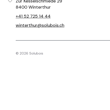
Zur Kesselschmiede 29
8400 Winterthur
+41 52 725 14 44
winterthur@solubois.ch
©
2026
Solubois