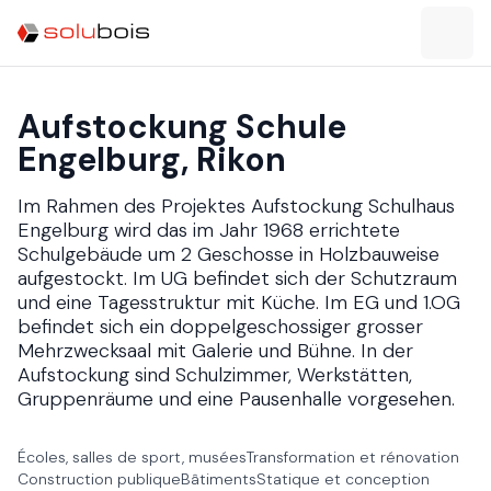
Aufstockung Schule
Engelburg, Rikon​​​​‌ ‍ ​‍​‍‌‍ ‌ ​‍‌‍‍‌‌‍‌ ‌‍‍‌‌‍ ‍​‍​‍​ ‍‍​‍​‍‌ ​ ‌‍​‌‌‍ ‍‌‍‍‌‌ ‌​‌ ‍‌​‍ ‍‌‍‍‌‌‍ ​‍​‍​‍ ​​‍​‍‌‍‍​‌ ​‍‌‍‌‌‌‍‌‍​‍​‍​ ‍‍​‍​‍‌‍‍​‌ ‌​‌ ‌​‌ ​​​ ‍‍​‍ ​‍ ‌‍ ​‌‍ ‌‍​ ‌‍​‌‌‍ ​‌‍‍​‌‍ ‌ ​ ‌ ‌​​ ‍‍​ ​ ​ ​ ​ ​ ​ ​ ​‍ ‌‍‍‌‌‍ ‍‌ ‌​‌‍‌‌‌‍ ‍‌ ‌​​‍ ‌‍‌‌‌‍‌​‌‍‍‌‌ ‌​​‍ ‌‍ ‌‌‍ ‌‍‌​‌‍‌‌​ ‌‌ ​​‌ ​‍‌‍‌‌‌ ​ ‌‍‌‌‌‍ ‍‌ ‌​‌‍​‌‌ ‌​‌‍‍‌‌‍ ‌‍ ‍​ ‍ ‌‍‍‌‌‍‌​​ ‌​ ‌‍​ ‌ ‌‍​ ​ ​ ‌‍‌‌​ ‍‌​ ‌​​ ​‍​‍ ‌​ ​​​ ‍​​ ​‌​ ​ ​‍ ‌​ ‌​‌‍‌‍​ ‌ ‌‍‌​​‍ ‌‌‍​‌​ ​‌‌‍‌‍​ ‍​​‍ ‌‌‍‌​​ ​​‌‍‌​​ ‌‌‌‍‌​‌‍‌​​ ‌‍​ ‌‍‌‍​ ​ ‌‌‌‍‌‍​ ‌‌​ ‍ ‌ ‌​‌ ‍‌‌ ​​‌‍‌‌​ ‌‌ ​​‌ ​‍‌‍ ‌‍‍‍‌‍‌‌‌‍​ ‌ ‌​​ ‍ ‌ ​​‌‍​‌‌ ‌​‌‍‍​​ ‌‌ ‌​‌‍‍‌‌ ‌​‌‍ ​‌‍‌‌​‍‌‌​ ‌‌‌​​‍‌‌ ‌‍‍ ‌‍‌‌‌ ‍‌​‍‌‌​ ​ ‌​‌​​‍‌‌​ ​ ‌​‌​​‍‌‌​ ​‍​ ​‍‌‍‌​‌‍‌‌​‍‌‌​ ​‍​ ​‍​‍‌‌​ ‌‌‌​‌​​‍ ‍‌ ‌‍‌‍​‌‌‍ ​‌ ‌‌‌‍‌‌​ ‌‍​‍‌‍​‌‌ ​ ‌‍‌‌‌‌‌‌‌ ​‍‌‍ ​​ ‌‌‍‍​‌ ‌​‌ ‌​‌ ​​​‍‌‌​ ​ ‌​​‌​‍‌‌​ ​‍‌​‌‍​‍‌‌​ ​‍‌​‌‍‌‍ ​‌‍ ‌‍​ ‌‍​‌‌‍ ​‌‍‍​‌‍ ‌ ​ ‌ ‌​​‍‌‌​ ​ ‌​​‌​ ​ ​ ​ ​ ​ ​ ​ ​‍‌‍‌‍‍‌‌‍‌​​ ‌​ ‌‍​ ‌ ‌‍​ ​ ​ ‌‍‌‌​ ‍‌​ ‌​​ ​‍​‍ ‌​ ​​​ ‍​​ ​‌​ ​ ​‍ ‌​ ‌​‌‍‌‍​ ‌ ‌‍‌​​‍ ‌‌‍​‌​ ​‌‌‍‌‍​ ‍​​‍ ‌‌‍‌​​ ​​‌‍‌​​ ‌‌‌‍‌​‌‍‌​​ ‌‍​ ‌‍‌‍​ ​ ‌‌‌‍‌‍​ ‌‌​‍‌‍‌ ‌​‌ ‍‌‌ ​​‌‍‌‌​ ‌‌ ​​‌ ​‍‌‍ ‌‍‍‍‌‍‌‌‌‍​ ‌ ‌​​‍‌‍‌ ​​‌‍​‌‌ ‌​‌‍‍​​ ‌‌ ‌​‌‍‍‌‌ ‌​‌‍ ​‌‍‌‌​‍‌‌​ ‌‌‌​​‍‌‌ ‌‍‍ ‌‍‌‌‌ ‍‌​‍‌‌​ ​ ‌​‌​​‍‌‌​ ​ ‌​‌​​‍‌‌​ ​‍​ ​‍‌‍‌​‌‍‌‌​‍‌‌​ ​‍​ ​‍​‍‌‌​ ‌‌‌​‌​​‍ ‍‌ ‌‍‌‍​‌‌‍ ​‌ ‌‌‌‍‌‌​‍‌‍‌ ​​‌‍‌‌‌ ​‍‌ ​ ‌ ​​‌‍‌‌‌‍​ ‌ ‌​‌‍‍‌‌ ‌‍‌‍‌‌​ ‌‌ ​​‌ ‌‌‌‍​‍‌‍ ​‌‍‍‌‌ ​ ‌‍‍​‌‍‌‌‌‍‌​​‍​‍‌ ‌
Im Rahmen des Projektes Aufstockung Schulhaus
Engelburg wird das im Jahr 1968 errichtete
Schulgebäude um 2 Geschosse in Holzbauweise
aufgestockt. Im UG befindet sich der Schutzraum
und eine Tagesstruktur mit Küche. Im EG und 1.OG
befindet sich ein doppelgeschossiger grosser
Mehrzwecksaal mit Galerie und Bühne. In der
Aufstockung sind Schulzimmer, Werkstätten,
Gruppenräume und eine Pausenhalle vorgesehen.​​​​‌ ‍ ​‍​‍‌‍ ‌ ​‍‌‍‍‌‌‍‌ ‌‍‍‌‌‍ ‍​‍​‍​ ‍‍​‍​‍‌ ​ ‌‍​‌‌‍ ‍‌‍‍‌‌ ‌​‌ ‍‌​‍ ‍‌‍‍‌‌‍ ​‍​‍​‍ ​​‍​‍‌‍‍​‌ ​‍‌‍‌‌‌‍‌‍​‍​‍​ ‍‍​‍​‍‌‍‍​‌ ‌​‌ ‌​‌ ​​​ ‍‍​‍ ​‍ ‌‍ ​‌‍ ‌‍​ ‌‍​‌‌‍ ​‌‍‍​‌‍ ‌ ​ ‌ ‌​​ ‍‍​ ​ ​ ​ ​ ​ ​ ​ ​‍ ‌‍‍‌‌‍ ‍‌ ‌​‌‍‌‌‌‍ ‍‌ ‌​​‍ ‌‍‌‌‌‍‌​‌‍‍‌‌ ‌​​‍ ‌‍ ‌‌‍ ‌‍‌​‌‍‌‌​ ‌‌ ​​‌ ​‍‌‍‌‌‌ ​ ‌‍‌‌‌‍ ‍‌ ‌​‌‍​‌‌ ‌​‌‍‍‌‌‍ ‌‍ ‍​ ‍ ‌‍‍‌‌‍‌​​ ‌​ ‌‍​ ‌ ‌‍​ ​ ​ ‌‍‌‌​ ‍‌​ ‌​​ ​‍​‍ ‌​ ​​​ ‍​​ ​‌​ ​ ​‍ ‌​ ‌​‌‍‌‍​ ‌ ‌‍‌​​‍ ‌‌‍​‌​ ​‌‌‍‌‍​ ‍​​‍ ‌‌‍‌​​ ​​‌‍‌​​ ‌‌‌‍‌​‌‍‌​​ ‌‍​ ‌‍‌‍​ ​ ‌‌‌‍‌‍​ ‌‌​ ‍ ‌ ‌​‌ ‍‌‌ ​​‌‍‌‌​ ‌‌ ​​‌ ​‍‌‍ ‌‍‍‍‌‍‌‌‌‍​ ‌ ‌​​ ‍ ‌ ​​‌‍​‌‌ ‌​‌‍‍​​ ‌‌ ​ ‌‍‍​‌‍ ‌ ​‍‌ ‌​‌​‌​‌‍‌‌‌ ​ ‌‍​ ‌ ​‍‌‍‍‌‌ ​​‌ ‌​‌‍‍‌‌‍ ‌‍ ‍​‍‌‌​ ‌‌‌​​‍‌‌ ‌‍‍ ‌‍‌‌‌ ‍‌​‍‌‌​ ​ ‌​‌​​‍‌‌​ ​ ‌​‌​​‍‌‌​ ​‍​ ​‍‌‍‌​‌‍‌‌​‍‌‌​ ​‍​ ​‍​‍‌‌​ ‌‌‌​‌​​‍ ‍‌ ‌‍‌‍​‌‌‍ ​‌ ‌‌‌‍‌‌​ ‌‍​‍‌‍​‌‌ ​ ‌‍‌‌‌‌‌‌‌ ​‍‌‍ ​​ ‌‌‍‍​‌ ‌​‌ ‌​‌ ​​​‍‌‌​ ​ ‌​​‌​‍‌‌​ ​‍‌​‌‍​‍‌‌​ ​‍‌​‌‍‌‍ ​‌‍ ‌‍​ ‌‍​‌‌‍ ​‌‍‍​‌‍ ‌ ​ ‌ ‌​​‍‌‌​ ​ ‌​​‌​ ​ ​ ​ ​ ​ ​ ​ ​‍‌‍‌‍‍‌‌‍‌​​ ‌​ ‌‍​ ‌ ‌‍​ ​ ​ ‌‍‌‌​ ‍‌​ ‌​​ ​‍​‍ ‌​ ​​​ ‍​​ ​‌​ ​ ​‍ ‌​ ‌​‌‍‌‍​ ‌ ‌‍‌​​‍ ‌‌‍​‌​ ​‌‌‍‌‍​ ‍​​‍ ‌‌‍‌​​ ​​‌‍‌​​ ‌‌‌‍‌​‌‍‌​​ ‌‍​ ‌‍‌‍​ ​ ‌‌‌‍‌‍​ ‌‌​‍‌‍‌ ‌​‌ ‍‌‌ ​​‌‍‌‌​ ‌‌ ​​‌ ​‍‌‍ ‌‍‍‍‌‍‌‌‌‍​ ‌ ‌​​‍‌‍‌ ​​‌‍​‌‌ ‌​‌‍‍​​ ‌‌ ​ ‌‍‍​‌‍ ‌ ​‍‌ ‌​‌​‌​‌‍‌‌‌ ​ ‌‍​ ‌ ​‍‌‍‍‌‌ ​​‌ ‌​‌‍‍‌‌‍ ‌‍ ‍​‍‌‌​ ‌‌‌​​‍‌‌ ‌‍‍ ‌‍‌‌‌ ‍‌​‍‌‌​ ​ ‌​‌​​‍‌‌​ ​ ‌​‌​​‍‌‌​ ​‍​ ​‍‌‍‌​‌‍‌‌​‍‌‌​ ​‍​ ​‍​‍‌‌​ ‌‌‌​‌​​‍ ‍‌ ‌‍‌‍​‌‌‍ ​‌ ‌‌‌‍‌‌​‍‌‍‌ ​​‌‍‌‌‌ ​‍‌ ​ ‌ ​​‌‍‌‌‌‍​ ‌ ‌​‌‍‍‌‌ ‌‍‌‍‌‌​ ‌‌ ​​‌ ‌‌‌‍​‍‌‍ ​‌‍‍‌‌ ​ ‌‍‍​‌‍‌‌‌‍‌​​‍​‍‌ ‌
Écoles, salles de sport, musées​​​​‌ ‍ ​‍​‍‌‍ ‌ ​‍‌‍‍‌‌‍‌ ‌‍‍‌‌‍ ‍​‍​‍​ ‍‍​‍​‍‌ ​ ‌‍​‌‌‍ ‍‌‍‍‌‌ ‌​‌ ‍‌​‍ ‍‌‍‍‌‌‍ ​‍​‍​‍ ​​‍​‍‌‍‍​‌ ​‍‌‍‌‌‌‍‌‍​‍​‍​ ‍‍​‍​‍‌‍‍​‌ ‌​‌ ‌​‌ ​​​ ‍‍​‍ ​‍ ‌‍ ​‌‍ ‌‍​ ‌‍​‌‌‍ ​‌‍‍​‌‍ ‌ ​ ‌ ‌​​ ‍‍​ ​ ​ ​ ​ ​ ​ ​ ​‍ ‌‍‍‌‌‍ ‍‌ ‌​‌‍‌‌‌‍ ‍‌ ‌​​‍ ‌‍‌‌‌‍‌​‌‍‍‌‌ ‌​​‍ ‌‍ ‌‌‍ ‌‍‌​‌‍‌‌​ ‌‌ ​​‌ ​‍‌‍‌‌‌ ​ ‌‍‌‌‌‍ ‍‌ ‌​‌‍​‌‌ ‌​‌‍‍‌‌‍ ‌‍ ‍​ ‍ ‌‍‍‌‌‍‌​​ ‌‌ ‌ ‌‍​‍‌ ​ ‌‍ ​​ ‌​‌‍ ‍‌​​‍‌​ ‌‌‌​‍‌‍ ‌‌​ ‌‌‍‌‍‌‌‌ ‌ ‌‌‌​​‍‌ ​​‌​​‍‌‌‍​​ ‌ ‌​‍‌‌ ​​‌‍‍‌​ ‍ ‌ ‌​‌ ‍‌‌ ​​‌‍‌‌​ ‌‌ ​​‌ ​‍‌‍ ‌‍‍‍‌‍‌‌‌‍​ ‌ ‌​‌​​ ‌‍​‌‌ ‌​‌‍‌‌‌‍‌ ‌‍ ‌ ​‍‌ ‍‌​ ‍ ‌ ​​‌‍​‌‌ ‌​‌‍‍​​ ‌‌‍ ‍‌‍​‌‌‍ ‌‌‍‌‌​‍‌‌​ ‌‌‌​​‍‌‌ ‌‍‍ ‌‍‌‌‌ ‍‌​‍‌‌​ ​ ‌​‌​​‍‌‌​ ​ ‌​‌​​‍‌‌​ ​‍​ ​‍‌‍‌‍‌ ​‍​‍‌‌​ ​‍​ ​‍​‍‌‌​ ‌‌‌​‌​​‍ ‍‌ ‌‍‌‍​‌‌‍ ​‌ ‌‌‌‍‌‌​ ‌‍​‍‌‍​‌‌ ​ ‌‍‌‌‌‌‌‌‌ ​‍‌‍ ​​ ‌‌‍‍​‌ ‌​‌ ‌​‌ ​​​‍‌‌​ ​ ‌​​‌​‍‌‌​ ​‍‌​‌‍​‍‌‌​ ​‍‌​‌‍‌‍ ​‌‍ ‌‍​ ‌‍​‌‌‍ ​‌‍‍​‌‍ ‌ ​ ‌ ‌​​‍‌‌​ ​ ‌​​‌​ ​ ​ ​ ​ ​ ​ ​ ​‍‌‍‌‍‍‌‌‍‌​​ ‌‌ ‌ ‌‍​‍‌ ​ ‌‍ ​​ ‌​‌‍ ‍‌​​‍‌​ ‌‌‌​‍‌‍ ‌‌​ ‌‌‍‌‍‌‌‌ ‌ ‌‌‌​​‍‌ ​​‌​​‍‌‌‍​​ ‌ ‌​‍‌‌ ​​‌‍‍‌​‍‌‍‌ ‌​‌ ‍‌‌ ​​‌‍‌‌​ ‌‌ ​​‌ ​‍‌‍ ‌‍‍‍‌‍‌‌‌‍​ ‌ ‌​‌​​ ‌‍​‌‌ ‌​‌‍‌‌‌‍‌ ‌‍ ‌ ​‍‌ ‍‌​‍‌‍‌ ​​‌‍​‌‌ ‌​‌‍‍​​ ‌‌‍ ‍‌‍​‌‌‍ ‌‌‍‌‌​‍‌‌​ ‌‌‌​​‍‌‌ ‌‍‍ ‌‍‌‌‌ ‍‌​‍‌‌​ ​ ‌​‌​​‍‌‌​ ​ ‌​‌​​‍‌‌​ ​‍​ ​‍‌‍‌‍‌ ​‍​‍‌‌​ ​‍​ ​‍​‍‌‌​ ‌‌‌​‌​​‍ ‍‌ ‌‍‌‍​‌‌‍ ​‌ ‌‌‌‍‌‌​‍‌‍‌ ​​‌‍‌‌‌ ​‍‌ ​ ‌ ​​‌‍‌‌‌‍​ ‌ ‌​‌‍‍‌‌ ‌‍‌‍‌‌​ ‌‌ ​​‌ ‌‌‌‍​‍‌‍ ​‌‍‍‌‌ ​ ‌‍‍​‌‍‌‌‌‍‌​​‍​‍‌ ‌
Transformation et rénovation​​​​‌ ‍ ​‍​‍‌‍ ‌ ​‍‌‍‍‌‌‍‌ ‌‍‍‌‌‍ ‍​‍​‍​ ‍‍​‍​‍‌ ​ ‌‍​‌‌‍ ‍‌‍‍‌‌ ‌​‌ ‍‌​‍ ‍‌‍‍‌‌‍ ​‍​‍​‍ ​​‍​‍‌‍‍​‌ ​‍‌‍‌‌‌‍‌‍​‍​‍​ ‍‍​‍​‍‌‍‍​‌ ‌​‌ ‌​‌ ​​​ ‍‍​‍ ​‍ ‌‍ ​‌‍ ‌‍​ ‌‍​‌‌‍ ​‌‍‍​‌‍ ‌ ​ ‌ ‌​​ ‍‍​ ​ ​ ​ ​ ​ ​ ​ ​‍ ‌‍‍‌‌‍ ‍‌ ‌​‌‍‌‌‌‍ ‍‌ ‌​​‍ ‌‍‌‌‌‍‌​‌‍‍‌‌ ‌​​‍ ‌‍ ‌‌‍ ‌‍‌​‌‍‌‌​ ‌‌ ​​‌ ​‍‌‍‌‌‌ ​ ‌‍‌‌‌‍ ‍‌ ‌​‌‍​‌‌ ‌​‌‍‍‌‌‍ ‌‍ ‍​ ‍ ‌‍‍‌‌‍‌​​ ‌‌‌‍‌‌‍‍‌‌​‍‍‌‍‍‍‌ ​​‌ ‌‌‌ ‍​‌‍‍​‌ ‌ ​ ​ ‌‍‍‍‌‌‌​‌‍‌ ​ ‍‌‌ ‌ ​ ‌‍‌​‍‌‌‍‍ ‌‍ ‍‌‍‌‌‌‍‌​​ ​‍​ ‍ ‌ ‌​‌ ‍‌‌ ​​‌‍‌‌​ ‌‌ ​​‌ ​‍‌‍ ‌‍‍‍‌‍‌‌‌‍​ ‌ ‌​‌​​ ‌‍​‌‌ ‌​‌‍‌‌‌‍‌ ‌‍ ‌ ​‍‌ ‍‌​ ‍ ‌ ​​‌‍​‌‌ ‌​‌‍‍​​ ‌‌‍ ‍‌‍​‌‌‍ ‌‌‍‌‌​‍‌‌​ ‌‌‌​​‍‌‌ ‌‍‍ ‌‍‌‌‌ ‍‌​‍‌‌​ ​ ‌​‌​​‍‌‌​ ​ ‌​‌​​‍‌‌​ ​‍​ ​‍‌‍‌‍‌ ​‍​‍‌‌​ ​‍​ ​‍​‍‌‌​ ‌‌‌​‌​​‍ ‍‌ ‌‍‌‍​‌‌‍ ​‌ ‌‌‌‍‌‌​ ‌‍​‍‌‍​‌‌ ​ ‌‍‌‌‌‌‌‌‌ ​‍‌‍ ​​ ‌‌‍‍​‌ ‌​‌ ‌​‌ ​​​‍‌‌​ ​ ‌​​‌​‍‌‌​ ​‍‌​‌‍​‍‌‌​ ​‍‌​‌‍‌‍ ​‌‍ ‌‍​ ‌‍​‌‌‍ ​‌‍‍​‌‍ ‌ ​ ‌ ‌​​‍‌‌​ ​ ‌​​‌​ ​ ​ ​ ​ ​ ​ ​ ​‍‌‍‌‍‍‌‌‍‌​​ ‌‌‌‍‌‌‍‍‌‌​‍‍‌‍‍‍‌ ​​‌ ‌‌‌ ‍​‌‍‍​‌ ‌ ​ ​ ‌‍‍‍‌‌‌​‌‍‌ ​ ‍‌‌ ‌ ​ ‌‍‌​‍‌‌‍‍ ‌‍ ‍‌‍‌‌‌‍‌​​ ​‍​‍‌‍‌ ‌​‌ ‍‌‌ ​​‌‍‌‌​ ‌‌ ​​‌ ​‍‌‍ ‌‍‍‍‌‍‌‌‌‍​ ‌ ‌​‌​​ ‌‍​‌‌ ‌​‌‍‌‌‌‍‌ ‌‍ ‌ ​‍‌ ‍‌​‍‌‍‌ ​​‌‍​‌‌ ‌​‌‍‍​​ ‌‌‍ ‍‌‍​‌‌‍ ‌‌‍‌‌​‍‌‌​ ‌‌‌​​‍‌‌ ‌‍‍ ‌‍‌‌‌ ‍‌​‍‌‌​ ​ ‌​‌​​‍‌‌​ ​ ‌​‌​​‍‌‌​ ​‍​ ​‍‌‍‌‍‌ ​‍​‍‌‌​ ​‍​ ​‍​‍‌‌​ ‌‌‌​‌​​‍ ‍‌ ‌‍‌‍​‌‌‍ ​‌ ‌‌‌‍‌‌​‍‌‍‌ ​​‌‍‌‌‌ ​‍‌ ​ ‌ ​​‌‍‌‌‌‍​ ‌ ‌​‌‍‍‌‌ ‌‍‌‍‌‌​ ‌‌ ​​‌ ‌‌‌‍​‍‌‍ ​‌‍‍‌‌ ​ ‌‍‍​‌‍‌‌‌‍‌​​‍​‍‌ ‌
Construction publique​​​​‌ ‍ ​‍​‍‌‍ ‌ ​‍‌‍‍‌‌‍‌ ‌‍‍‌‌‍ ‍​‍​‍​ ‍‍​‍​‍‌ ​ ‌‍​‌‌‍ ‍‌‍‍‌‌ ‌​‌ ‍‌​‍ ‍‌‍‍‌‌‍ ​‍​‍​‍ ​​‍​‍‌‍‍​‌ ​‍‌‍‌‌‌‍‌‍​‍​‍​ ‍‍​‍​‍‌‍‍​‌ ‌​‌ ‌​‌ ​​​ ‍‍​‍ ​‍ ‌‍ ​‌‍ ‌‍​ ‌‍​‌‌‍ ​‌‍‍​‌‍ ‌ ​ ‌ ‌​​ ‍‍​ ​ ​ ​ ​ ​ ​ ​ ​‍ ‌‍‍‌‌‍ ‍‌ ‌​‌‍‌‌‌‍ ‍‌ ‌​​‍ ‌‍‌‌‌‍‌​‌‍‍‌‌ ‌​​‍ ‌‍ ‌‌‍ ‌‍‌​‌‍‌‌​ ‌‌ ​​‌ ​‍‌‍‌‌‌ ​ ‌‍‌‌‌‍ ‍‌ ‌​‌‍​‌‌ ‌​‌‍‍‌‌‍ ‌‍ ‍​ ‍ ‌‍‍‌‌‍‌​​ ‌‌‌‌‍‌​‌‍‌‌​ ‌​ ​‌ ‌‍‌ ​ ‌​ ​‌ ‍‍‌‌​‌‌‌‍​‌‍ ‌‌​‌‌ ​​‌‌‍​‌ ‍‌‌‍‌‍‌‍‍​‌ ‌‍‌​ ‌‌‍​‌​ ​‌‌​​​ ‍ ‌ ‌​‌ ‍‌‌ ​​‌‍‌‌​ ‌‌ ​​‌ ​‍‌‍ ‌‍‍‍‌‍‌‌‌‍​ ‌ ‌​‌​​ ‌‍​‌‌ ‌​‌‍‌‌‌‍‌ ‌‍ ‌ ​‍‌ ‍‌​ ‍ ‌ ​​‌‍​‌‌ ‌​‌‍‍​​ ‌‌‍ ‍‌‍​‌‌‍ ‌‌‍‌‌​‍‌‌​ ‌‌‌​​‍‌‌ ‌‍‍ ‌‍‌‌‌ ‍‌​‍‌‌​ ​ ‌​‌​​‍‌‌​ ​ ‌​‌​​‍‌‌​ ​‍​ ​‍‌‍‌‍‌ ​‍​‍‌‌​ ​‍​ ​‍​‍‌‌​ ‌‌‌​‌​​‍ ‍‌ ‌‍‌‍​‌‌‍ ​‌ ‌‌‌‍‌‌​ ‌‍​‍‌‍​‌‌ ​ ‌‍‌‌‌‌‌‌‌ ​‍‌‍ ​​ ‌‌‍‍​‌ ‌​‌ ‌​‌ ​​​‍‌‌​ ​ ‌​​‌​‍‌‌​ ​‍‌​‌‍​‍‌‌​ ​‍‌​‌‍‌‍ ​‌‍ ‌‍​ ‌‍​‌‌‍ ​‌‍‍​‌‍ ‌ ​ ‌ ‌​​‍‌‌​ ​ ‌​​‌​ ​ ​ ​ ​ ​ ​ ​ ​‍‌‍‌‍‍‌‌‍‌​​ ‌‌‌‌‍‌​‌‍‌‌​ ‌​ ​‌ ‌‍‌ ​ ‌​ ​‌ ‍‍‌‌​‌‌‌‍​‌‍ ‌‌​‌‌ ​​‌‌‍​‌ ‍‌‌‍‌‍‌‍‍​‌ ‌‍‌​ ‌‌‍​‌​ ​‌‌​​​‍‌‍‌ ‌​‌ ‍‌‌ ​​‌‍‌‌​ ‌‌ ​​‌ ​‍‌‍ ‌‍‍‍‌‍‌‌‌‍​ ‌ ‌​‌​​ ‌‍​‌‌ ‌​‌‍‌‌‌‍‌ ‌‍ ‌ ​‍‌ ‍‌​‍‌‍‌ ​​‌‍​‌‌ ‌​‌‍‍​​ ‌‌‍ ‍‌‍​‌‌‍ ‌‌‍‌‌​‍‌‌​ ‌‌‌​​‍‌‌ ‌‍‍ ‌‍‌‌‌ ‍‌​‍‌‌​ ​ ‌​‌​​‍‌‌​ ​ ‌​‌​​‍‌‌​ ​‍​ ​‍‌‍‌‍‌ ​‍​‍‌‌​ ​‍​ ​‍​‍‌‌​ ‌‌‌​‌​​‍ ‍‌ ‌‍‌‍​‌‌‍ ​‌ ‌‌‌‍‌‌​‍‌‍‌ ​​‌‍‌‌‌ ​‍‌ ​ ‌ ​​‌‍‌‌‌‍​ ‌ ‌​‌‍‍‌‌ ‌‍‌‍‌‌​ ‌‌ ​​‌ ‌‌‌‍​‍‌‍ ​‌‍‍‌‌ ​ ‌‍‍​‌‍‌‌‌‍‌​​‍​‍‌ ‌
Bâtiments​​​​‌ ‍ ​‍​‍‌‍ ‌ ​‍‌‍‍‌‌‍‌ ‌‍‍‌‌‍ ‍​‍​‍​ ‍‍​‍​‍‌ ​ ‌‍​‌‌‍ ‍‌‍‍‌‌ ‌​‌ ‍‌​‍ ‍‌‍‍‌‌‍ ​‍​‍​‍ ​​‍​‍‌‍‍​‌ ​‍‌‍‌‌‌‍‌‍​‍​‍​ ‍‍​‍​‍‌‍‍​‌ ‌​‌ ‌​‌ ​​​ ‍‍​‍ ​‍ ‌‍ ​‌‍ ‌‍​ ‌‍​‌‌‍ ​‌‍‍​‌‍ ‌ ​ ‌ ‌​​ ‍‍​ ​ ​ ​ ​ ​ ​ ​ ​‍ ‌‍‍‌‌‍ ‍‌ ‌​‌‍‌‌‌‍ ‍‌ ‌​​‍ ‌‍‌‌‌‍‌​‌‍‍‌‌ ‌​​‍ ‌‍ ‌‌‍ ‌‍‌​‌‍‌‌​ ‌‌ ​​‌ ​‍‌‍‌‌‌ ​ ‌‍‌‌‌‍ ‍‌ ‌​‌‍​‌‌ ‌​‌‍‍‌‌‍ ‌‍ ‍​ ‍ ‌‍‍‌‌‍‌​​ ‌‌‍‌‍‌‍‌​‌‍‌‍‌‍ ‍‌‌​​‌ ‍​‌‌‍​‌‍‌​‌​‌‍‌‌‍‍‌ ‌ ‌​‌​‌​​ ‌​‍ ‌‍‍‍​ ‍‌‌‍​ ‌‌‌ ‌‍‍‌​ ​‌‌‌‍‍‌​​‌​ ‍ ‌ ‌​‌ ‍‌‌ ​​‌‍‌‌​ ‌‌‍​ ‌‍ ‌‍ ‌‌ ​​‌‍‌‌‌ ‌​‌‍‌‌‌‍ ‍‌‍​ ‌‍‌‌​ ‍ ‌ ​​‌‍​‌‌ ‌​‌‍‍​​ ‌‌‍ ‍‌‍​‌‌‍ ‌‌‍‌‌​‍‌‌​ ‌‌‌​​‍‌‌ ‌‍‍ ‌‍‌‌‌ ‍‌​‍‌‌​ ​ ‌​‌​​‍‌‌​ ​ ‌​‌​​‍‌‌​ ​‍​ ​‍‌‍‌‍‌ ​‍​‍‌‌​ ​‍​ ​‍​‍‌‌​ ‌‌‌​‌​​‍ ‍‌ ‌‍‌‍​‌‌‍ ​‌ ‌‌‌‍‌‌​ ‌‍​‍‌‍​‌‌ ​ ‌‍‌‌‌‌‌‌‌ ​‍‌‍ ​​ ‌‌‍‍​‌ ‌​‌ ‌​‌ ​​​‍‌‌​ ​ ‌​​‌​‍‌‌​ ​‍‌​‌‍​‍‌‌​ ​‍‌​‌‍‌‍ ​‌‍ ‌‍​ ‌‍​‌‌‍ ​‌‍‍​‌‍ ‌ ​ ‌ ‌​​‍‌‌​ ​ ‌​​‌​ ​ ​ ​ ​ ​ ​ ​ ​‍‌‍‌‍‍‌‌‍‌​​ ‌‌‍‌‍‌‍‌​‌‍‌‍‌‍ ‍‌‌​​‌ ‍​‌‌‍​‌‍‌​‌​‌‍‌‌‍‍‌ ‌ ‌​‌​‌​​ ‌​‍ ‌‍‍‍​ ‍‌‌‍​ ‌‌‌ ‌‍‍‌​ ​‌‌‌‍‍‌​​‌​‍‌‍‌ ‌​‌ ‍‌‌ ​​‌‍‌‌​ ‌‌‍​ ‌‍ ‌‍ ‌‌ ​​‌‍‌‌‌ ‌​‌‍‌‌‌‍ ‍‌‍​ ‌‍‌‌​‍‌‍‌ ​​‌‍​‌‌ ‌​‌‍‍​​ ‌‌‍ ‍‌‍​‌‌‍ ‌‌‍‌‌​‍‌‌​ ‌‌‌​​‍‌‌ ‌‍‍ ‌‍‌‌‌ ‍‌​‍‌‌​ ​ ‌​‌​​‍‌‌​ ​ ‌​‌​​‍‌‌​ ​‍​ ​‍‌‍‌‍‌ ​‍​‍‌‌​ ​‍​ ​‍​‍‌‌​ ‌‌‌​‌​​‍ ‍‌ ‌‍‌‍​‌‌‍ ​‌ ‌‌‌‍‌‌​‍‌‍‌ ​​‌‍‌‌‌ ​‍‌ ​ ‌ ​​‌‍‌‌‌‍​ ‌ ‌​‌‍‍‌‌ ‌‍‌‍‌‌​ ‌‌ ​​‌ ‌‌‌‍​‍‌‍ ​‌‍‍‌‌ ​ ‌‍‍​‌‍‌‌‌‍‌​​‍​‍‌ ‌
Statique et conception​​​​‌ ‍ ​‍​‍‌‍ ‌ ​‍‌‍‍‌‌‍‌ ‌‍‍‌‌‍ ‍​‍​‍​ ‍‍​‍​‍‌ ​ ‌‍​‌‌‍ ‍‌‍‍‌‌ ‌​‌ ‍‌​‍ ‍‌‍‍‌‌‍ ​‍​‍​‍ ​​‍​‍‌‍‍​‌ ​‍‌‍‌‌‌‍‌‍​‍​‍​ ‍‍​‍​‍‌‍‍​‌ ‌​‌ ‌​‌ ​​​ ‍‍​‍ ​‍ ‌‍ ​‌‍ ‌‍​ ‌‍​‌‌‍ ​‌‍‍​‌‍ ‌ ​ ‌ ‌​​ ‍‍​ ​ ​ ​ ​ ​ ​ ​ ​‍ ‌‍‍‌‌‍ ‍‌ ‌​‌‍‌‌‌‍ ‍‌ ‌​​‍ ‌‍‌‌‌‍‌​‌‍‍‌‌ ‌​​‍ ‌‍ ‌‌‍ ‌‍‌​‌‍‌‌​ ‌‌ ​​‌ ​‍‌‍‌‌‌ ​ ‌‍‌‌‌‍ ‍‌ ‌​‌‍​‌‌ ‌​‌‍‍‌‌‍ ‌‍ ‍​ ‍ ‌‍‍‌‌‍‌​​ ‌​ ​ ​ ‍‌​ ​​​ ‌‌‌‍‌‌​ ​‍​ ​‍​ ‌‍​‍ ‌‌‍‌​​ ‍‌‌‍‌‍​ ‍‌​‍ ‌​ ‌​‌‍​‌​ ‌‌​ ‌​​‍ ‌​ ‍​​ ​ ​ ​ ​ ‍​​‍ ‌​ ​‌‌‍‌​​ ​​‌‍​ ‌‍‌‍​ ​‌​ ‍‌​ ‌‌​ ‌‌‌‍‌‍‌‍​‍​ ‌ ​ ‍ ‌ ‌​‌ ‍‌‌ ​​‌‍‌‌​ ‌‌‍​ ‌‍ ‌‍ ‌‌ ​​‌‍‌‌‌ ‌​‌‍‌‌‌‍ ‍‌‍​ ‌‍‌‌​ ‍ ‌ ​​‌‍​‌‌ ‌​‌‍‍​​ ‌‌‍ ‍‌‍​‌‌‍ ‌‌‍‌‌​‍‌‌​ ‌‌‌​​‍‌‌ ‌‍‍ ‌‍‌‌‌ ‍‌​‍‌‌​ ​ ‌​‌​​‍‌‌​ ​ ‌​‌​​‍‌‌​ ​‍​ ​‍‌‍‌‍‌ ​‍​‍‌‌​ ​‍​ ​‍​‍‌‌​ ‌‌‌​‌​​‍ ‍‌ ‌‍‌‍​‌‌‍ ​‌ ‌‌‌‍‌‌​ ‌‍​‍‌‍​‌‌ ​ ‌‍‌‌‌‌‌‌‌ ​‍‌‍ ​​ ‌‌‍‍​‌ ‌​‌ ‌​‌ ​​​‍‌‌​ ​ ‌​​‌​‍‌‌​ ​‍‌​‌‍​‍‌‌​ ​‍‌​‌‍‌‍ ​‌‍ ‌‍​ ‌‍​‌‌‍ ​‌‍‍​‌‍ ‌ ​ ‌ ‌​​‍‌‌​ ​ ‌​​‌​ ​ ​ ​ ​ ​ ​ ​ ​‍‌‍‌‍‍‌‌‍‌​​ ‌​ ​ ​ ‍‌​ ​​​ ‌‌‌‍‌‌​ ​‍​ ​‍​ ‌‍​‍ ‌‌‍‌​​ ‍‌‌‍‌‍​ ‍‌​‍ ‌​ ‌​‌‍​‌​ ‌‌​ ‌​​‍ ‌​ ‍​​ ​ ​ ​ ​ ‍​​‍ ‌​ ​‌‌‍‌​​ ​​‌‍​ ‌‍‌‍​ ​‌​ ‍‌​ ‌‌​ ‌‌‌‍‌‍‌‍​‍​ ‌ ​‍‌‍‌ ‌​‌ ‍‌‌ ​​‌‍‌‌​ ‌‌‍​ ‌‍ ‌‍ ‌‌ ​​‌‍‌‌‌ ‌​‌‍‌‌‌‍ ‍‌‍​ ‌‍‌‌​‍‌‍‌ ​​‌‍​‌‌ ‌​‌‍‍​​ ‌‌‍ ‍‌‍​‌‌‍ ‌‌‍‌‌​‍‌‌​ ‌‌‌​​‍‌‌ ‌‍‍ ‌‍‌‌‌ ‍‌​‍‌‌​ ​ ‌​‌​​‍‌‌​ ​ ‌​‌​​‍‌‌​ ​‍​ ​‍‌‍‌‍‌ ​‍​‍‌‌​ ​‍​ ​‍​‍‌‌​ ‌‌‌​‌​​‍ ‍‌ ‌‍‌‍​‌‌‍ ​‌ ‌‌‌‍‌‌​‍‌‍‌ ​​‌‍‌‌‌ ​‍‌ ​ ‌ ​​‌‍‌‌‌‍​ ‌ ‌​‌‍‍‌‌ ‌‍‌‍‌‌​ ‌‌ ​​‌ ‌‌‌‍​‍‌‍ ​‌‍‍‌‌ ​ ‌‍‍​‌‍‌‌‌‍‌​​‍​‍‌ ‌