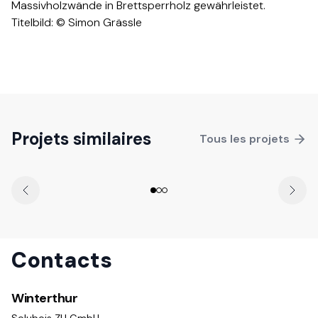
Massivholzwände in Brettsperrholz gewährleistet.​​​​‌ ‍ ​‍​‍‌‍ ‌ ​‍‌‍‍‌‌‍‌ ‌‍‍‌‌‍ ‍​‍​‍​ ‍‍​‍​‍‌ ​ ‌‍​‌‌‍ ‍‌‍‍‌‌ ‌​‌ ‍‌​‍ ‍‌‍‍‌‌‍ ​‍​‍​‍ ​​‍​‍‌‍‍​‌ ​‍‌‍‌‌‌‍‌‍​‍​‍​ ‍‍​‍​‍‌‍‍​‌ ‌​‌ ‌​‌ ​​​ ‍‍​‍ ​‍ ‌‍ ​‌‍ ‌‍​ ‌‍​‌‌‍ ​‌‍‍​‌‍ ‌ ​ ‌ ‌​​ ‍‍​ ​ ​ ​ ​ ​ ​ ​ ​‍ ‌‍‍‌‌‍ ‍‌ ‌​‌‍‌‌‌‍ ‍‌ ‌​​‍ ‌‍‌‌‌‍‌​‌‍‍‌‌ ‌​​‍ ‌‍ ‌‌‍ ‌‍‌​‌‍‌‌​ ‌‌ ​​‌ ​‍‌‍‌‌‌ ​ ‌‍‌‌‌‍ ‍‌ ‌​‌‍​‌‌ ‌​‌‍‍‌‌‍ ‌‍ ‍​ ‍ ‌‍‍‌‌‍‌​​ ‌​ ‌‍​ ‌ ‌‍​ ​ ​ ‌‍‌‌​ ‍‌​ ‌​​ ​‍​‍ ‌​ ​​​ ‍​​ ​‌​ ​ ​‍ ‌​ ‌​‌‍‌‍​ ‌ ‌‍‌​​‍ ‌‌‍​‌​ ​‌‌‍‌‍​ ‍​​‍ ‌‌‍‌​​ ​​‌‍‌​​ ‌‌‌‍‌​‌‍‌​​ ‌‍​ ‌‍‌‍​ ​ ‌‌‌‍‌‍​ ‌‌​ ‍ ‌ ‌​‌ ‍‌‌ ​​‌‍‌‌​ ‌‌ ​​‌ ​‍‌‍ ‌‍‍‍‌‍‌‌‌‍​ ‌ ‌​​ ‍ ‌ ​​‌‍​‌‌ ‌​‌‍‍​​ ‌‌‍‌​‌‍‌‌‌ ​ ‌‍​ ‌ ​‍‌‍‍‌‌ ​​‌ ‌​‌‍‍‌‌‍ ‌‍ ‍​‍‌‌​ ‌‌‌​​‍‌‌ ‌‍‍ ‌‍‌‌‌ ‍‌​‍‌‌​ ​ ‌​‌​​‍‌‌​ ​ ‌​‌​​‍‌‌​ ​‍​ ​‍‌‍‌​‌‍‌‌​‍‌‌​ ​‍​ ​‍​‍‌‌​ ‌‌‌​‌​​‍ ‍‌ ‌‍‌‍​‌‌‍ ​‌ ‌‌‌‍‌‌​‍‌‌​ ‌‌‌​​‍‌‌ ‌‍‍ ‌‍‌‌‌ ‍‌​‍‌‌​ ​ ‌​‌​​‍‌‌​ ​ ‌​‌​​‍‌‌​ ​‍​ ​‍‌‍​‍‌‍ ​‌‍ ‌‍​ ‌‍‍ ​‍ ‌​ ​ ​‍‌‌​ ​‍​ ​‍​‍‌‌​ ‌‌‌​‌​​‍ ‍‌‍​ ‌‍‍​‌‍‍‌‌‍ ​‌‍‌​‌ ​‍‌‍‌‌‌‍ ‍​‍‌‌​ ‌‌‌​​‍‌‌ ‌‍‍ ‌‍‌‌‌ ‍‌​‍‌‌​ ​ ‌​‌​​‍‌‌​ ​ ‌​‌​​‍‌‌​ ​‍​ ​‍‌ ​ ‌ ​​‌‍​‌‌‍ ‍​‍ ‌​ ​ ​‍‌‌​ ​‍​ ​‍​‍‌‌​ ‌‌‌​‌​​‍ ‍‌ ‌​‌‍‌‌‌ ‍​‌ ‌​​ ‌‍​‍‌‍​‌‌ ​ ‌‍‌‌‌‌‌‌‌ ​‍‌‍ ​​ ‌‌‍‍​‌ ‌​‌ ‌​‌ ​​​‍‌‌​ ​ ‌​​‌​‍‌‌​ ​‍‌​‌‍​‍‌‌​ ​‍‌​‌‍‌‍ ​‌‍ ‌‍​ ‌‍​‌‌‍ ​‌‍‍​‌‍ ‌ ​ ‌ ‌​​‍‌‌​ ​ ‌​​‌​ ​ ​ ​ ​ ​ ​ ​ ​‍‌‍‌‍‍‌‌‍‌​​ ‌​ ‌‍​ ‌ ‌‍​ ​ ​ ‌‍‌‌​ ‍‌​ ‌​​ ​‍​‍ ‌​ ​​​ ‍​​ ​‌​ ​ ​‍ ‌​ ‌​‌‍‌‍​ ‌ ‌‍‌​​‍ ‌‌‍​‌​ ​‌‌‍‌‍​ ‍​​‍ ‌‌‍‌​​ ​​‌‍‌​​ ‌‌‌‍‌​‌‍‌​​ ‌‍​ ‌‍‌‍​ ​ ‌‌‌‍‌‍​ ‌‌​‍‌‍‌ ‌​‌ ‍‌‌ ​​‌‍‌‌​ ‌‌ ​​‌ ​‍‌‍ ‌‍‍‍‌‍‌‌‌‍​ ‌ ‌​​‍‌‍‌ ​​‌‍​‌‌ ‌​‌‍‍​​ ‌‌‍‌​‌‍‌‌‌ ​ ‌‍​ ‌ ​‍‌‍‍‌‌ ​​‌ ‌​‌‍‍‌‌‍ ‌‍ ‍​‍‌‌​ ‌‌‌​​‍‌‌ ‌‍‍ ‌‍‌‌‌ ‍‌​‍‌‌​ ​ ‌​‌​​‍‌‌​ ​ ‌​‌​​‍‌‌​ ​‍​ ​‍‌‍‌​‌‍‌‌​‍‌‌​ ​‍​ ​‍​‍‌‌​ ‌‌‌​‌​​‍ ‍‌ ‌‍‌‍​‌‌‍ ​‌ ‌‌‌‍‌‌​‍‌‌​ ‌‌‌​​‍‌‌ ‌‍‍ ‌‍‌‌‌ ‍‌​‍‌‌​ ​ ‌​‌​​‍‌‌​ ​ ‌​‌​​‍‌‌​ ​‍​ ​‍‌‍​‍‌‍ ​‌‍ ‌‍​ ‌‍‍ ​‍ ‌​ ​ ​‍‌‌​ ​‍​ ​‍​‍‌‌​ ‌‌‌​‌​​‍ ‍‌‍​ ‌‍‍​‌‍‍‌‌‍ ​‌‍‌​‌ ​‍‌‍‌‌‌‍ ‍​‍‌‌​ ‌‌‌​​‍‌‌ ‌‍‍ ‌‍‌‌‌ ‍‌​‍‌‌​ ​ ‌​‌​​‍‌‌​ ​ ‌​‌​​‍‌‌​ ​‍​ ​‍‌ ​ ‌ ​​‌‍​‌‌‍ ‍​‍ ‌​ ​ ​‍‌‌​ ​‍​ ​‍​‍‌‌​ ‌‌‌​‌​​‍ ‍‌ ‌​‌‍‌‌‌ ‍​‌ ‌​​‍‌‍‌ ​​‌‍‌‌‌ ​‍‌ ​ ‌ ​​‌‍‌‌‌‍​ ‌ ‌​‌‍‍‌‌ ‌‍‌‍‌‌​ ‌‌ ​​‌ ‌‌‌‍​‍‌‍ ​‌‍‍‌‌ ​ ‌‍‍​‌‍‌‌‌‍‌​​‍​‍‌ ‌
Titelbild: © Simon Grässle​​​​‌ ‍ ​‍​‍‌‍ ‌ ​‍‌‍‍‌‌‍‌ ‌‍‍‌‌‍ ‍​‍​‍​ ‍‍​‍​‍‌ ​ ‌‍​‌‌‍ ‍‌‍‍‌‌ ‌​‌ ‍‌​‍ ‍‌‍‍‌‌‍ ​‍​‍​‍ ​​‍​‍‌‍‍​‌ ​‍‌‍‌‌‌‍‌‍​‍​‍​ ‍‍​‍​‍‌‍‍​‌ ‌​‌ ‌​‌ ​​​ ‍‍​‍ ​‍ ‌‍ ​‌‍ ‌‍​ ‌‍​‌‌‍ ​‌‍‍​‌‍ ‌ ​ ‌ ‌​​ ‍‍​ ​ ​ ​ ​ ​ ​ ​ ​‍ ‌‍‍‌‌‍ ‍‌ ‌​‌‍‌‌‌‍ ‍‌ ‌​​‍ ‌‍‌‌‌‍‌​‌‍‍‌‌ ‌​​‍ ‌‍ ‌‌‍ ‌‍‌​‌‍‌‌​ ‌‌ ​​‌ ​‍‌‍‌‌‌ ​ ‌‍‌‌‌‍ ‍‌ ‌​‌‍​‌‌ ‌​‌‍‍‌‌‍ ‌‍ ‍​ ‍ ‌‍‍‌‌‍‌​​ ‌​ ‌‍​ ‌ ‌‍​ ​ ​ ‌‍‌‌​ ‍‌​ ‌​​ ​‍​‍ ‌​ ​​​ ‍​​ ​‌​ ​ ​‍ ‌​ ‌​‌‍‌‍​ ‌ ‌‍‌​​‍ ‌‌‍​‌​ ​‌‌‍‌‍​ ‍​​‍ ‌‌‍‌​​ ​​‌‍‌​​ ‌‌‌‍‌​‌‍‌​​ ‌‍​ ‌‍‌‍​ ​ ‌‌‌‍‌‍​ ‌‌​ ‍ ‌ ‌​‌ ‍‌‌ ​​‌‍‌‌​ ‌‌ ​​‌ ​‍‌‍ ‌‍‍‍‌‍‌‌‌‍​ ‌ ‌​​ ‍ ‌ ​​‌‍​‌‌ ‌​‌‍‍​​ ‌‌‍‌​‌‍‌‌‌ ​ ‌‍​ ‌ ​‍‌‍‍‌‌ ​​‌ ‌​‌‍‍‌‌‍ ‌‍ ‍​‍‌‌​ ‌‌‌​​‍‌‌ ‌‍‍ ‌‍‌‌‌ ‍‌​‍‌‌​ ​ ‌​‌​​‍‌‌​ ​ ‌​‌​​‍‌‌​ ​‍​ ​‍‌‍‌​‌‍‌‌​‍‌‌​ ​‍​ ​‍​‍‌‌​ ‌‌‌​‌​​‍ ‍‌ ‌‍‌‍​‌‌‍ ​‌ ‌‌‌‍‌‌​‍‌‌​ ‌‌‌​​‍‌‌ ‌‍‍ ‌‍‌‌‌ ‍‌​‍‌‌​ ​ ‌​‌​​‍‌‌​ ​ ‌​‌​​‍‌‌​ ​‍​ ​‍​ ‍​​ ‌​​ ‌‌‌‍‌​‌‍‌‌‌‍‌‍​ ‌‍‌‍​‌‌‍‌​‌‍​‍​ ‌​​ ‌‌​‍‌‌​ ​‍​ ​‍​‍‌‌​ ‌‌‌​‌​​‍ ‍‌‍​ ‌‍‍​‌‍‍‌‌‍ ​‌‍‌​‌ ​‍‌‍‌‌‌‍ ‍​‍‌‌​ ‌‌‌​​‍‌‌ ‌‍‍ ‌‍‌‌‌ ‍‌​‍‌‌​ ​ ‌​‌​​‍‌‌​ ​ ‌​‌​​‍‌‌​ ​‍​ ​‍​ ‍‌​ ‌ ​ ​ ‌‍‌​‌‍​ ‌‍‌‌‌‍​‍​ ‍​​ ‌‍‌‍‌​‌‍​‌​ ‌‍​‍‌‌​ ​‍​ ​‍​‍‌‌​ ‌‌‌​‌​​‍ ‍‌ ‌​‌‍‌‌‌ ‍​‌ ‌​​ ‌‍​‍‌‍​‌‌ ​ ‌‍‌‌‌‌‌‌‌ ​‍‌‍ ​​ ‌‌‍‍​‌ ‌​‌ ‌​‌ ​​​‍‌‌​ ​ ‌​​‌​‍‌‌​ ​‍‌​‌‍​‍‌‌​ ​‍‌​‌‍‌‍ ​‌‍ ‌‍​ ‌‍​‌‌‍ ​‌‍‍​‌‍ ‌ ​ ‌ ‌​​‍‌‌​ ​ ‌​​‌​ ​ ​ ​ ​ ​ ​ ​ ​‍‌‍‌‍‍‌‌‍‌​​ ‌​ ‌‍​ ‌ ‌‍​ ​ ​ ‌‍‌‌​ ‍‌​ ‌​​ ​‍​‍ ‌​ ​​​ ‍​​ ​‌​ ​ ​‍ ‌​ ‌​‌‍‌‍​ ‌ ‌‍‌​​‍ ‌‌‍​‌​ ​‌‌‍‌‍​ ‍​​‍ ‌‌‍‌​​ ​​‌‍‌​​ ‌‌‌‍‌​‌‍‌​​ ‌‍​ ‌‍‌‍​ ​ ‌‌‌‍‌‍​ ‌‌​‍‌‍‌ ‌​‌ ‍‌‌ ​​‌‍‌‌​ ‌‌ ​​‌ ​‍‌‍ ‌‍‍‍‌‍‌‌‌‍​ ‌ ‌​​‍‌‍‌ ​​‌‍​‌‌ ‌​‌‍‍​​ ‌‌‍‌​‌‍‌‌‌ ​ ‌‍​ ‌ ​‍‌‍‍‌‌ ​​‌ ‌​‌‍‍‌‌‍ ‌‍ ‍​‍‌‌​ ‌‌‌​​‍‌‌ ‌‍‍ ‌‍‌‌‌ ‍‌​‍‌‌​ ​ ‌​‌​​‍‌‌​ ​ ‌​‌​​‍‌‌​ ​‍​ ​‍‌‍‌​‌‍‌‌​‍‌‌​ ​‍​ ​‍​‍‌‌​ ‌‌‌​‌​​‍ ‍‌ ‌‍‌‍​‌‌‍ ​‌ ‌‌‌‍‌‌​‍‌‌​ ‌‌‌​​‍‌‌ ‌‍‍ ‌‍‌‌‌ ‍‌​‍‌‌​ ​ ‌​‌​​‍‌‌​ ​ ‌​‌​​‍‌‌​ ​‍​ ​‍​ ‍​​ ‌​​ ‌‌‌‍‌​‌‍‌‌‌‍‌‍​ ‌‍‌‍​‌‌‍‌​‌‍​‍​ ‌​​ ‌‌​‍‌‌​ ​‍​ ​‍​‍‌‌​ ‌‌‌​‌​​‍ ‍‌‍​ ‌‍‍​‌‍‍‌‌‍ ​‌‍‌​‌ ​‍‌‍‌‌‌‍ ‍​‍‌‌​ ‌‌‌​​‍‌‌ ‌‍‍ ‌‍‌‌‌ ‍‌​‍‌‌​ ​ ‌​‌​​‍‌‌​ ​ ‌​‌​​‍‌‌​ ​‍​ ​‍​ ‍‌​ ‌ ​ ​ ‌‍‌​‌‍​ ‌‍‌‌‌‍​‍​ ‍​​ ‌‍‌‍‌​‌‍​‌​ ‌‍​‍‌‌​ ​‍​ ​‍​‍‌‌​ ‌‌‌​‌​​‍ ‍‌ ‌​‌‍‌‌‌ ‍​‌ ‌​​‍‌‍‌ ​​‌‍‌‌‌ ​‍‌ ​ ‌ ​​‌‍‌‌‌‍​ ‌ ‌​‌‍‍‌‌ ‌‍‌‍‌‌​ ‌‌ ​​‌ ‌‌‌‍​‍‌‍ ​‌‍‍‌‌ ​ ‌‍‍​‌‍‌‌‌‍‌​​‍​‍‌ ‌
Kantonsschule Ausserschwyz
, Pfäffikon
SZ
Projets similaires
Tous les projets
Contacts
Winterthur