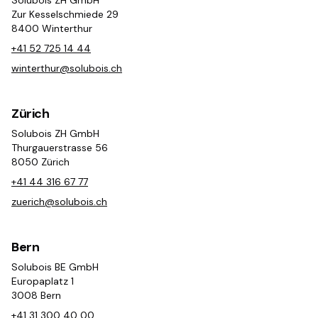
Solubois ZH GmbH
Zur Kesselschmiede 29
8400 Winterthur
+41 52 725 14 44
winterthur@solubois.ch
Zürich
Solubois ZH GmbH
Thurgauerstrasse 56
8050 Zürich
+41 44 316 67 77
zuerich@solubois.ch
Bern
Solubois BE GmbH
Europaplatz 1
3008 Bern
+41 31 300 40 00