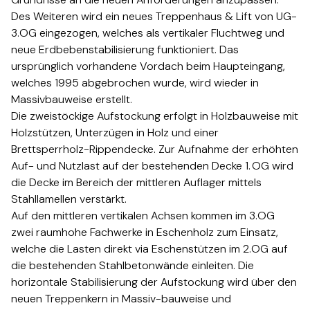
Des Weiteren wird ein neues Treppenhaus & Lift von UG-
3.OG eingezogen, welches als vertikaler Fluchtweg und
neue Erdbebenstabilisierung funktioniert. Das
ursprünglich vorhandene Vordach beim Haupteingang,
welches 1995 abgebrochen wurde, wird wieder in
Massivbauweise erstellt.​​​​‌ ‍ ​‍​‍‌‍ ‌ ​‍‌‍‍‌‌‍‌ ‌‍‍‌‌‍ ‍​‍​‍​ ‍‍​‍​‍‌ ​ ‌‍​‌‌‍ ‍‌‍‍‌‌ ‌​‌ ‍‌​‍ ‍‌‍‍‌‌‍ ​‍​‍​‍ ​​‍​‍‌‍‍​‌ ​‍‌‍‌‌‌‍‌‍​‍​‍​ ‍‍​‍​‍‌‍‍​‌ ‌​‌ ‌​‌ ​​​ ‍‍​‍ ​‍ ‌‍ ​‌‍ ‌‍​ ‌‍​‌‌‍ ​‌‍‍​‌‍ ‌ ​ ‌ ‌​​ ‍‍​ ​ ​ ​ ​ ​ ​ ​ ​‍ ‌‍‍‌‌‍ ‍‌ ‌​‌‍‌‌‌‍ ‍‌ ‌​​‍ ‌‍‌‌‌‍‌​‌‍‍‌‌ ‌​​‍ ‌‍ ‌‌‍ ‌‍‌​‌‍‌‌​ ‌‌ ​​‌ ​‍‌‍‌‌‌ ​ ‌‍‌‌‌‍ ‍‌ ‌​‌‍​‌‌ ‌​‌‍‍‌‌‍ ‌‍ ‍​ ‍ ‌‍‍‌‌‍‌​​ ‌​ ‌‍​ ‌ ‌‍​ ​ ​ ‌‍‌‌​ ‍‌​ ‌​​ ​‍​‍ ‌​ ​​​ ‍​​ ​‌​ ​ ​‍ ‌​ ‌​‌‍‌‍​ ‌ ‌‍‌​​‍ ‌‌‍​‌​ ​‌‌‍‌‍​ ‍​​‍ ‌‌‍‌​​ ​​‌‍‌​​ ‌‌‌‍‌​‌‍‌​​ ‌‍​ ‌‍‌‍​ ​ ‌‌‌‍‌‍​ ‌‌​ ‍ ‌ ‌​‌ ‍‌‌ ​​‌‍‌‌​ ‌‌ ​​‌ ​‍‌‍ ‌‍‍‍‌‍‌‌‌‍​ ‌ ‌​​ ‍ ‌ ​​‌‍​‌‌ ‌​‌‍‍​​ ‌‌‍‌​‌‍‌‌‌ ​ ‌‍​ ‌ ​‍‌‍‍‌‌ ​​‌ ‌​‌‍‍‌‌‍ ‌‍ ‍​‍‌‌​ ‌‌‌​​‍‌‌ ‌‍‍ ‌‍‌‌‌ ‍‌​‍‌‌​ ​ ‌​‌​​‍‌‌​ ​ ‌​‌​​‍‌‌​ ​‍​ ​‍‌‍‌​‌‍‌‌​‍‌‌​ ​‍​ ​‍​‍‌‌​ ‌‌‌​‌​​‍ ‍‌ ‌‍‌‍​‌‌‍ ​‌ ‌‌‌‍‌‌​‍‌‌​ ‌‌‌​​‍‌‌ ‌‍‍ ‌‍‌‌‌ ‍‌​‍‌‌​ ​ ‌​‌​​‍‌‌​ ​ ‌​‌​​‍‌‌​ ​‍​ ​‍‌‍​‍‌‍ ​‌‍ ‌‍​ ‌‍‍ ​‍ ‌​ ​‌​‍‌‌​ ​‍​ ​‍​‍‌‌​ ‌‌‌​‌​​‍ ‍‌‍​ ‌‍‍​‌‍‍‌‌‍ ​‌‍‌​‌ ​‍‌‍‌‌‌‍ ‍​‍‌‌​ ‌‌‌​​‍‌‌ ‌‍‍ ‌‍‌‌‌ ‍‌​‍‌‌​ ​ ‌​‌​​‍‌‌​ ​ ‌​‌​​‍‌‌​ ​‍​ ​‍‌ ​ ‌ ​​‌‍​‌‌‍ ‍​‍ ‌​ ​‌​‍‌‌​ ​‍​ ​‍​‍‌‌​ ‌‌‌​‌​​‍ ‍‌ ‌​‌‍‌‌‌ ‍​‌ ‌​​ ‌‍​‍‌‍​‌‌ ​ ‌‍‌‌‌‌‌‌‌ ​‍‌‍ ​​ ‌‌‍‍​‌ ‌​‌ ‌​‌ ​​​‍‌‌​ ​ ‌​​‌​‍‌‌​ ​‍‌​‌‍​‍‌‌​ ​‍‌​‌‍‌‍ ​‌‍ ‌‍​ ‌‍​‌‌‍ ​‌‍‍​‌‍ ‌ ​ ‌ ‌​​‍‌‌​ ​ ‌​​‌​ ​ ​ ​ ​ ​ ​ ​ ​‍‌‍‌‍‍‌‌‍‌​​ ‌​ ‌‍​ ‌ ‌‍​ ​ ​ ‌‍‌‌​ ‍‌​ ‌​​ ​‍​‍ ‌​ ​​​ ‍​​ ​‌​ ​ ​‍ ‌​ ‌​‌‍‌‍​ ‌ ‌‍‌​​‍ ‌‌‍​‌​ ​‌‌‍‌‍​ ‍​​‍ ‌‌‍‌​​ ​​‌‍‌​​ ‌‌‌‍‌​‌‍‌​​ ‌‍​ ‌‍‌‍​ ​ ‌‌‌‍‌‍​ ‌‌​‍‌‍‌ ‌​‌ ‍‌‌ ​​‌‍‌‌​ ‌‌ ​​‌ ​‍‌‍ ‌‍‍‍‌‍‌‌‌‍​ ‌ ‌​​‍‌‍‌ ​​‌‍​‌‌ ‌​‌‍‍​​ ‌‌‍‌​‌‍‌‌‌ ​ ‌‍​ ‌ ​‍‌‍‍‌‌ ​​‌ ‌​‌‍‍‌‌‍ ‌‍ ‍​‍‌‌​ ‌‌‌​​‍‌‌ ‌‍‍ ‌‍‌‌‌ ‍‌​‍‌‌​ ​ ‌​‌​​‍‌‌​ ​ ‌​‌​​‍‌‌​ ​‍​ ​‍‌‍‌​‌‍‌‌​‍‌‌​ ​‍​ ​‍​‍‌‌​ ‌‌‌​‌​​‍ ‍‌ ‌‍‌‍​‌‌‍ ​‌ ‌‌‌‍‌‌​‍‌‌​ ‌‌‌​​‍‌‌ ‌‍‍ ‌‍‌‌‌ ‍‌​‍‌‌​ ​ ‌​‌​​‍‌‌​ ​ ‌​‌​​‍‌‌​ ​‍​ ​‍‌‍​‍‌‍ ​‌‍ ‌‍​ ‌‍‍ ​‍ ‌​ ​‌​‍‌‌​ ​‍​ ​‍​‍‌‌​ ‌‌‌​‌​​‍ ‍‌‍​ ‌‍‍​‌‍‍‌‌‍ ​‌‍‌​‌ ​‍‌‍‌‌‌‍ ‍​‍‌‌​ ‌‌‌​​‍‌‌ ‌‍‍ ‌‍‌‌‌ ‍‌​‍‌‌​ ​ ‌​‌​​‍‌‌​ ​ ‌​‌​​‍‌‌​ ​‍​ ​‍‌ ​ ‌ ​​‌‍​‌‌‍ ‍​‍ ‌​ ​‌​‍‌‌​ ​‍​ ​‍​‍‌‌​ ‌‌‌​‌​​‍ ‍‌ ‌​‌‍‌‌‌ ‍​‌ ‌​​‍‌‍‌ ​​‌‍‌‌‌ ​‍‌ ​ ‌ ​​‌‍‌‌‌‍​ ‌ ‌​‌‍‍‌‌ ‌‍‌‍‌‌​ ‌‌ ​​‌ ‌‌‌‍​‍‌‍ ​‌‍‍‌‌ ​ ‌‍‍​‌‍‌‌‌‍‌​​‍​‍‌ ‌
Die zweistöckige Aufstockung erfolgt in Holzbauweise mit
Holzstützen, Unterzügen in Holz und einer
Brettsperrholz-Rippendecke. Zur Aufnahme der erhöhten
Auf- und Nutzlast auf der bestehenden Decke 1. OG wird
die Decke im Bereich der mittleren Auflager mittels
Stahllamellen verstärkt.​​​​‌ ‍ ​‍​‍‌‍ ‌ ​‍‌‍‍‌‌‍‌ ‌‍‍‌‌‍ ‍​‍​‍​ ‍‍​‍​‍‌ ​ ‌‍​‌‌‍ ‍‌‍‍‌‌ ‌​‌ ‍‌​‍ ‍‌‍‍‌‌‍ ​‍​‍​‍ ​​‍​‍‌‍‍​‌ ​‍‌‍‌‌‌‍‌‍​‍​‍​ ‍‍​‍​‍‌‍‍​‌ ‌​‌ ‌​‌ ​​​ ‍‍​‍ ​‍ ‌‍ ​‌‍ ‌‍​ ‌‍​‌‌‍ ​‌‍‍​‌‍ ‌ ​ ‌ ‌​​ ‍‍​ ​ ​ ​ ​ ​ ​ ​ ​‍ ‌‍‍‌‌‍ ‍‌ ‌​‌‍‌‌‌‍ ‍‌ ‌​​‍ ‌‍‌‌‌‍‌​‌‍‍‌‌ ‌​​‍ ‌‍ ‌‌‍ ‌‍‌​‌‍‌‌​ ‌‌ ​​‌ ​‍‌‍‌‌‌ ​ ‌‍‌‌‌‍ ‍‌ ‌​‌‍​‌‌ ‌​‌‍‍‌‌‍ ‌‍ ‍​ ‍ ‌‍‍‌‌‍‌​​ ‌​ ‌‍​ ‌ ‌‍​ ​ ​ ‌‍‌‌​ ‍‌​ ‌​​ ​‍​‍ ‌​ ​​​ ‍​​ ​‌​ ​ ​‍ ‌​ ‌​‌‍‌‍​ ‌ ‌‍‌​​‍ ‌‌‍​‌​ ​‌‌‍‌‍​ ‍​​‍ ‌‌‍‌​​ ​​‌‍‌​​ ‌‌‌‍‌​‌‍‌​​ ‌‍​ ‌‍‌‍​ ​ ‌‌‌‍‌‍​ ‌‌​ ‍ ‌ ‌​‌ ‍‌‌ ​​‌‍‌‌​ ‌‌ ​​‌ ​‍‌‍ ‌‍‍‍‌‍‌‌‌‍​ ‌ ‌​​ ‍ ‌ ​​‌‍​‌‌ ‌​‌‍‍​​ ‌‌‍‌​‌‍‌‌‌ ​ ‌‍​ ‌ ​‍‌‍‍‌‌ ​​‌ ‌​‌‍‍‌‌‍ ‌‍ ‍​‍‌‌​ ‌‌‌​​‍‌‌ ‌‍‍ ‌‍‌‌‌ ‍‌​‍‌‌​ ​ ‌​‌​​‍‌‌​ ​ ‌​‌​​‍‌‌​ ​‍​ ​‍‌‍‌​‌‍‌‌​‍‌‌​ ​‍​ ​‍​‍‌‌​ ‌‌‌​‌​​‍ ‍‌ ‌‍‌‍​‌‌‍ ​‌ ‌‌‌‍‌‌​‍‌‌​ ‌‌‌​​‍‌‌ ‌‍‍ ‌‍‌‌‌ ‍‌​‍‌‌​ ​ ‌​‌​​‍‌‌​ ​ ‌​‌​​‍‌‌​ ​‍​ ​‍‌‍​‍‌‍ ​‌‍ ‌‍​ ‌‍‍ ​‍ ‌​ ​‍​‍‌‌​ ​‍​ ​‍​‍‌‌​ ‌‌‌​‌​​‍ ‍‌‍​ ‌‍‍​‌‍‍‌‌‍ ​‌‍‌​‌ ​‍‌‍‌‌‌‍ ‍​‍‌‌​ ‌‌‌​​‍‌‌ ‌‍‍ ‌‍‌‌‌ ‍‌​‍‌‌​ ​ ‌​‌​​‍‌‌​ ​ ‌​‌​​‍‌‌​ ​‍​ ​‍‌ ​ ‌ ​​‌‍​‌‌‍ ‍​‍ ‌​ ​‍​‍‌‌​ ​‍​ ​‍​‍‌‌​ ‌‌‌​‌​​‍ ‍‌ ‌​‌‍‌‌‌ ‍​‌ ‌​​ ‌‍​‍‌‍​‌‌ ​ ‌‍‌‌‌‌‌‌‌ ​‍‌‍ ​​ ‌‌‍‍​‌ ‌​‌ ‌​‌ ​​​‍‌‌​ ​ ‌​​‌​‍‌‌​ ​‍‌​‌‍​‍‌‌​ ​‍‌​‌‍‌‍ ​‌‍ ‌‍​ ‌‍​‌‌‍ ​‌‍‍​‌‍ ‌ ​ ‌ ‌​​‍‌‌​ ​ ‌​​‌​ ​ ​ ​ ​ ​ ​ ​ ​‍‌‍‌‍‍‌‌‍‌​​ ‌​ ‌‍​ ‌ ‌‍​ ​ ​ ‌‍‌‌​ ‍‌​ ‌​​ ​‍​‍ ‌​ ​​​ ‍​​ ​‌​ ​ ​‍ ‌​ ‌​‌‍‌‍​ ‌ ‌‍‌​​‍ ‌‌‍​‌​ ​‌‌‍‌‍​ ‍​​‍ ‌‌‍‌​​ ​​‌‍‌​​ ‌‌‌‍‌​‌‍‌​​ ‌‍​ ‌‍‌‍​ ​ ‌‌‌‍‌‍​ ‌‌​‍‌‍‌ ‌​‌ ‍‌‌ ​​‌‍‌‌​ ‌‌ ​​‌ ​‍‌‍ ‌‍‍‍‌‍‌‌‌‍​ ‌ ‌​​‍‌‍‌ ​​‌‍​‌‌ ‌​‌‍‍​​ ‌‌‍‌​‌‍‌‌‌ ​ ‌‍​ ‌ ​‍‌‍‍‌‌ ​​‌ ‌​‌‍‍‌‌‍ ‌‍ ‍​‍‌‌​ ‌‌‌​​‍‌‌ ‌‍‍ ‌‍‌‌‌ ‍‌​‍‌‌​ ​ ‌​‌​​‍‌‌​ ​ ‌​‌​​‍‌‌​ ​‍​ ​‍‌‍‌​‌‍‌‌​‍‌‌​ ​‍​ ​‍​‍‌‌​ ‌‌‌​‌​​‍ ‍‌ ‌‍‌‍​‌‌‍ ​‌ ‌‌‌‍‌‌​‍‌‌​ ‌‌‌​​‍‌‌ ‌‍‍ ‌‍‌‌‌ ‍‌​‍‌‌​ ​ ‌​‌​​‍‌‌​ ​ ‌​‌​​‍‌‌​ ​‍​ ​‍‌‍​‍‌‍ ​‌‍ ‌‍​ ‌‍‍ ​‍ ‌​ ​‍​‍‌‌​ ​‍​ ​‍​‍‌‌​ ‌‌‌​‌​​‍ ‍‌‍​ ‌‍‍​‌‍‍‌‌‍ ​‌‍‌​‌ ​‍‌‍‌‌‌‍ ‍​‍‌‌​ ‌‌‌​​‍‌‌ ‌‍‍ ‌‍‌‌‌ ‍‌​‍‌‌​ ​ ‌​‌​​‍‌‌​ ​ ‌​‌​​‍‌‌​ ​‍​ ​‍‌ ​ ‌ ​​‌‍​‌‌‍ ‍​‍ ‌​ ​‍​‍‌‌​ ​‍​ ​‍​‍‌‌​ ‌‌‌​‌​​‍ ‍‌ ‌​‌‍‌‌‌ ‍​‌ ‌​​‍‌‍‌ ​​‌‍‌‌‌ ​‍‌ ​ ‌ ​​‌‍‌‌‌‍​ ‌ ‌​‌‍‍‌‌ ‌‍‌‍‌‌​ ‌‌ ​​‌ ‌‌‌‍​‍‌‍ ​‌‍‍‌‌ ​ ‌‍‍​‌‍‌‌‌‍‌​​‍​‍‌ ‌
Auf den mittleren vertikalen Achsen kommen im 3.OG
zwei raumhohe Fachwerke in Eschenholz zum Einsatz,
welche die Lasten direkt via Eschenstützen im 2.OG auf
die bestehenden Stahlbetonwände einleiten. Die
horizontale Stabilisierung der Aufstockung wird über den
neuen Treppenkern in Massiv-bauweise und