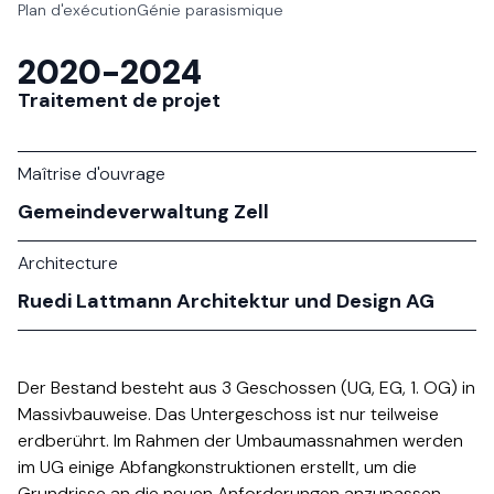
Plan d'exécution​​​​‌ ‍ ​‍​‍‌‍ ‌ ​‍‌‍‍‌‌‍‌ ‌‍‍‌‌‍ ‍​‍​‍​ ‍‍​‍​‍‌ ​ ‌‍​‌‌‍ ‍‌‍‍‌‌ ‌​‌ ‍‌​‍ ‍‌‍‍‌‌‍ ​‍​‍​‍ ​​‍​‍‌‍‍​‌ ​‍‌‍‌‌‌‍‌‍​‍​‍​ ‍‍​‍​‍‌‍‍​‌ ‌​‌ ‌​‌ ​​​ ‍‍​‍ ​‍ ‌‍ ​‌‍ ‌‍​ ‌‍​‌‌‍ ​‌‍‍​‌‍ ‌ ​ ‌ ‌​​ ‍‍​ ​ ​ ​ ​ ​ ​ ​ ​‍ ‌‍‍‌‌‍ ‍‌ ‌​‌‍‌‌‌‍ ‍‌ ‌​​‍ ‌‍‌‌‌‍‌​‌‍‍‌‌ ‌​​‍ ‌‍ ‌‌‍ ‌‍‌​‌‍‌‌​ ‌‌ ​​‌ ​‍‌‍‌‌‌ ​ ‌‍‌‌‌‍ ‍‌ ‌​‌‍​‌‌ ‌​‌‍‍‌‌‍ ‌‍ ‍​ ‍ ‌‍‍‌‌‍‌​​ ‌​ ​‌‌‍​‌‌‍‌‍‌‍​‌​ ‌​‌‍‌‌​ ​ ​ ‍​​‍ ‌​ ‌‍‌‍​‍‌‍​‌‌‍‌‍​‍ ‌​ ‌​​ ‌​‌‍​‍​ ‌‍​‍ ‌​ ‍​​ ‌‍‌‍​ ‌‍‌‌​‍ ‌‌‍​‍‌‍​ ‌‍‌‌‌‍​ ​ ​​​ ‌​​ ​ ​ ‌‍​ ‌‍​ ​ ​ ‌‍​ ​​​ ‍ ‌ ‌​‌ ‍‌‌ ​​‌‍‌‌​ ‌‌‍​ ‌‍ ‌‍ ‌‌ ​​‌‍‌‌‌ ‌​‌‍‌‌‌‍ ‍‌‍​ ‌‍‌‌​ ‍ ‌ ​​‌‍​‌‌ ‌​‌‍‍​​ ‌‌‍ ‍‌‍​‌‌‍ ‌‌‍‌‌​‍‌‌​ ‌‌‌​​‍‌‌ ‌‍‍ ‌‍‌‌‌ ‍‌​‍‌‌​ ​ ‌​‌​​‍‌‌​ ​ ‌​‌​​‍‌‌​ ​‍​ ​‍‌‍‌‍‌ ​‍​‍‌‌​ ​‍​ ​‍​‍‌‌​ ‌‌‌​‌​​‍ ‍‌ ‌‍‌‍​‌‌‍ ​‌ ‌‌‌‍‌‌​ ‌‍​‍‌‍​‌‌ ​ ‌‍‌‌‌‌‌‌‌ ​‍‌‍ ​​ ‌‌‍‍​‌ ‌​‌ ‌​‌ ​​​‍‌‌​ ​ ‌​​‌​‍‌‌​ ​‍‌​‌‍​‍‌‌​ ​‍‌​‌‍‌‍ ​‌‍ ‌‍​ ‌‍​‌‌‍ ​‌‍‍​‌‍ ‌ ​ ‌ ‌​​‍‌‌​ ​ ‌​​‌​ ​ ​ ​ ​ ​ ​ ​ ​‍‌‍‌‍‍‌‌‍‌​​ ‌​ ​‌‌‍​‌‌‍‌‍‌‍​‌​ ‌​‌‍‌‌​ ​ ​ ‍​​‍ ‌​ ‌‍‌‍​‍‌‍​‌‌‍‌‍​‍ ‌​ ‌​​ ‌​‌‍​‍​ ‌‍​‍ ‌​ ‍​​ ‌‍‌‍​ ‌‍‌‌​‍ ‌‌‍​‍‌‍​ ‌‍‌‌‌‍​ ​ ​​​ ‌​​ ​ ​ ‌‍​ ‌‍​ ​ ​ ‌‍​ ​​​‍‌‍‌ ‌​‌ ‍‌‌ ​​‌‍‌‌​ ‌‌‍​ ‌‍ ‌‍ ‌‌ ​​‌‍‌‌‌ ‌​‌‍‌‌‌‍ ‍‌‍​ ‌‍‌‌​‍‌‍‌ ​​‌‍​‌‌ ‌​‌‍‍​​ ‌‌‍ ‍‌‍​‌‌‍ ‌‌‍‌‌​‍‌‌​ ‌‌‌​​‍‌‌ ‌‍‍ ‌‍‌‌‌ ‍‌​‍‌‌​ ​ ‌​‌​​‍‌‌​ ​ ‌​‌​​‍‌‌​ ​‍​ ​‍‌‍‌‍‌ ​‍​‍‌‌​ ​‍​ ​‍​‍‌‌​ ‌‌‌​‌​​‍ ‍‌ ‌‍‌‍​‌‌‍ ​‌ ‌‌‌‍‌‌​‍‌‍‌ ​​‌‍‌‌‌ ​‍‌ ​ ‌ ​​‌‍‌‌‌‍​ ‌ ‌​‌‍‍‌‌ ‌‍‌‍‌‌​ ‌‌ ​​‌ ‌‌‌‍​‍‌‍ ​‌‍‍‌‌ ​ ‌‍‍​‌‍‌‌‌‍‌​​‍​‍‌ ‌
Génie parasismique​​​​‌ ‍ ​‍​‍‌‍ ‌ ​‍‌‍‍‌‌‍‌ ‌‍‍‌‌‍ ‍​‍​‍​ ‍‍​‍​‍‌ ​ ‌‍​‌‌‍ ‍‌‍‍‌‌ ‌​‌ ‍‌​‍ ‍‌‍‍‌‌‍ ​‍​‍​‍ ​​‍​‍‌‍‍​‌ ​‍‌‍‌‌‌‍‌‍​‍​‍​ ‍‍​‍​‍‌‍‍​‌ ‌​‌ ‌​‌ ​​​ ‍‍​‍ ​‍ ‌‍ ​‌‍ ‌‍​ ‌‍​‌‌‍ ​‌‍‍​‌‍ ‌ ​ ‌ ‌​​ ‍‍​ ​ ​ ​ ​ ​ ​ ​ ​‍ ‌‍‍‌‌‍ ‍‌ ‌​‌‍‌‌‌‍ ‍‌ ‌​​‍ ‌‍‌‌‌‍‌​‌‍‍‌‌ ‌​​‍ ‌‍ ‌‌‍ ‌‍‌​‌‍‌‌​ ‌‌ ​​‌ ​‍‌‍‌‌‌ ​ ‌‍‌‌‌‍ ‍‌ ‌​‌‍​‌‌ ‌​‌‍‍‌‌‍ ‌‍ ‍​ ‍ ‌‍‍‌‌‍‌​​ ‌​ ‍‌​ ​‌‌ ‌‍‌‍ ‌‌​‌‍‌‍‌​‌‍‌ ‌‌​‍‌ ‍‍​ ‌‌‌‌‌‌‌​‌‍‌​‌‌‌‌‍‌‌‍​‍​ ‌‍‌‌​ ‌‌‌​‌‍ ‌‌​‍​‌ ​ ​ ‍‌​ ‍ ‌ ‌​‌ ‍‌‌ ​​‌‍‌‌​ ‌‌‍​ ‌‍ ‌‍ ‌‌ ​​‌‍‌‌‌ ‌​‌‍‌‌‌‍ ‍‌‍​ ‌‍‌‌​ ‍ ‌ ​​‌‍​‌‌ ‌​‌‍‍​​ ‌‌‍ ‍‌‍​‌‌‍ ‌‌‍‌‌​‍‌‌​ ‌‌‌​​‍‌‌ ‌‍‍ ‌‍‌‌‌ ‍‌​‍‌‌​ ​ ‌​‌​​‍‌‌​ ​ ‌​‌​​‍‌‌​ ​‍​ ​‍‌‍‌‍‌ ​‍​‍‌‌​ ​‍​ ​‍​‍‌‌​ ‌‌‌​‌​​‍ ‍‌ ‌‍‌‍​‌‌‍ ​‌ ‌‌‌‍‌‌​ ‌‍​‍‌‍​‌‌ ​ ‌‍‌‌‌‌‌‌‌ ​‍‌‍ ​​ ‌‌‍‍​‌ ‌​‌ ‌​‌ ​​​‍‌‌​ ​ ‌​​‌​‍‌‌​ ​‍‌​‌‍​‍‌‌​ ​‍‌​‌‍‌‍ ​‌‍ ‌‍​ ‌‍​‌‌‍ ​‌‍‍​‌‍ ‌ ​ ‌ ‌​​‍‌‌​ ​ ‌​​‌​ ​ ​ ​ ​ ​ ​ ​ ​‍‌‍‌‍‍‌‌‍‌​​ ‌​ ‍‌​ ​‌‌ ‌‍‌‍ ‌‌​‌‍‌‍‌​‌‍‌ ‌‌​‍‌ ‍‍​ ‌‌‌‌‌‌‌​‌‍‌​‌‌‌‌‍‌‌‍​‍​ ‌‍‌‌​ ‌‌‌​‌‍ ‌‌​‍​‌ ​ ​ ‍‌​‍‌‍‌ ‌​‌ ‍‌‌ ​​‌‍‌‌​ ‌‌‍​ ‌‍ ‌‍ ‌‌ ​​‌‍‌‌‌ ‌​‌‍‌‌‌‍ ‍‌‍​ ‌‍‌‌​‍‌‍‌ ​​‌‍​‌‌ ‌​‌‍‍​​ ‌‌‍ ‍‌‍​‌‌‍ ‌‌‍‌‌​‍‌‌​ ‌‌‌​​‍‌‌ ‌‍‍ ‌‍‌‌‌ ‍‌​‍‌‌​ ​ ‌​‌​​‍‌‌​ ​ ‌​‌​​‍‌‌​ ​‍​ ​‍‌‍‌‍‌ ​‍​‍‌‌​ ​‍​ ​‍​‍‌‌​ ‌‌‌​‌​​‍ ‍‌ ‌‍‌‍​‌‌‍ ​‌ ‌‌‌‍‌‌​‍‌‍‌ ​​‌‍‌‌‌ ​‍‌ ​ ‌ ​​‌‍‌‌‌‍​ ‌ ‌​‌‍‍‌‌ ‌‍‌‍‌‌​ ‌‌ ​​‌ ‌‌‌‍​‍‌‍ ​‌‍‍‌‌ ​ ‌‍‍​‌‍‌‌‌‍‌​​‍​‍‌ ‌
2020-2024
Traitement de projet
Maîtrise d'ouvrage
Gemeindeverwaltung Zell​​​​‌ ‍ ​‍​‍‌‍ ‌ ​‍‌‍‍‌‌‍‌ ‌‍‍‌‌‍ ‍​‍​‍​ ‍‍​‍​‍‌ ​ ‌‍​‌‌‍ ‍‌‍‍‌‌ ‌​‌ ‍‌​‍ ‍‌‍‍‌‌‍ ​‍​‍​‍ ​​‍​‍‌‍‍​‌ ​‍‌‍‌‌‌‍‌‍​‍​‍​ ‍‍​‍​‍‌‍‍​‌ ‌​‌ ‌​‌ ​​​ ‍‍​‍ ​‍ ‌‍ ​‌‍ ‌‍​ ‌‍​‌‌‍ ​‌‍‍​‌‍ ‌ ​ ‌ ‌​​ ‍‍​ ​ ​ ​ ​ ​ ​ ​ ​‍ ‌‍‍‌‌‍ ‍‌ ‌​‌‍‌‌‌‍ ‍‌ ‌​​‍ ‌‍‌‌‌‍‌​‌‍‍‌‌ ‌​​‍ ‌‍ ‌‌‍ ‌‍‌​‌‍‌‌​ ‌‌ ​​‌ ​‍‌‍‌‌‌ ​ ‌‍‌‌‌‍ ‍‌ ‌​‌‍​‌‌ ‌​‌‍‍‌‌‍ ‌‍ ‍​ ‍ ‌‍‍‌‌‍‌​​ ‌​ ‌‍​ ‌ ‌‍​ ​ ​ ‌‍‌‌​ ‍‌​ ‌​​ ​‍​‍ ‌​ ​​​ ‍​​ ​‌​ ​ ​‍ ‌​ ‌​‌‍‌‍​ ‌ ‌‍‌​​‍ ‌‌‍​‌​ ​‌‌‍‌‍​ ‍​​‍ ‌‌‍‌​​ ​​‌‍‌​​ ‌‌‌‍‌​‌‍‌​​ ‌‍​ ‌‍‌‍​ ​ ‌‌‌‍‌‍​ ‌‌​ ‍ ‌ ‌​‌ ‍‌‌ ​​‌‍‌‌​ ‌‌ ​​‌ ​‍‌‍ ‌‍‍‍‌‍‌‌‌‍​ ‌ ‌​​ ‍ ‌ ​​‌‍​‌‌ ‌​‌‍‍​​ ‌‌‍​‍‌ ‌‌‌‍‍‌‌‍ ​‌‍‌​‌‍‌‌‌ ​‍​‍‌‌​ ‌‌‌​​‍‌‌ ‌‍‍ ‌‍‌‌‌ ‍‌​‍‌‌​ ​ ‌​‌​​‍‌‌​ ​ ‌​‌​​‍‌‌​ ​‍​ ​‍‌‍‌​‌‍‌‌​‍‌‌​ ​‍​ ​‍​‍‌‌​ ‌‌‌​‌​​‍ ‍‌ ‌‍‌‍​‌‌‍ ​‌ ‌‌‌‍‌‌​ ‌‍​‍‌‍​‌‌ ​ ‌‍‌‌‌‌‌‌‌ ​‍‌‍ ​​ ‌‌‍‍​‌ ‌​‌ ‌​‌ ​​​‍‌‌​ ​ ‌​​‌​‍‌‌​ ​‍‌​‌‍​‍‌‌​ ​‍‌​‌‍‌‍ ​‌‍ ‌‍​ ‌‍​‌‌‍ ​‌‍‍​‌‍ ‌ ​ ‌ ‌​​‍‌‌​ ​ ‌​​‌​ ​ ​ ​ ​ ​ ​ ​ ​‍‌‍‌‍‍‌‌‍‌​​ ‌​ ‌‍​ ‌ ‌‍​ ​ ​ ‌‍‌‌​ ‍‌​ ‌​​ ​‍​‍ ‌​ ​​​ ‍​​ ​‌​ ​ ​‍ ‌​ ‌​‌‍‌‍​ ‌ ‌‍‌​​‍ ‌‌‍​‌​ ​‌‌‍‌‍​ ‍​​‍ ‌‌‍‌​​ ​​‌‍‌​​ ‌‌‌‍‌​‌‍‌​​ ‌‍​ ‌‍‌‍​ ​ ‌‌‌‍‌‍​ ‌‌​‍‌‍‌ ‌​‌ ‍‌‌ ​​‌‍‌‌​ ‌‌ ​​‌ ​‍‌‍ ‌‍‍‍‌‍‌‌‌‍​ ‌ ‌​​‍‌‍‌ ​​‌‍​‌‌ ‌​‌‍‍​​ ‌‌‍​‍‌ ‌‌‌‍‍‌‌‍ ​‌‍‌​‌‍‌‌‌ ​‍​‍‌‌​ ‌‌‌​​‍‌‌ ‌‍‍ ‌‍‌‌‌ ‍‌​‍‌‌​ ​ ‌​‌​​‍‌‌​ ​ ‌​‌​​‍‌‌​ ​‍​ ​‍‌‍‌​‌‍‌‌​‍‌‌​ ​‍​ ​‍​‍‌‌​ ‌‌‌​‌​​‍ ‍‌ ‌‍‌‍​‌‌‍ ​‌ ‌‌‌‍‌‌​‍‌‍‌ ​​‌‍‌‌‌ ​‍‌ ​ ‌ ​​‌‍‌‌‌‍​ ‌ ‌​‌‍‍‌‌ ‌‍‌‍‌‌​ ‌‌ ​​‌ ‌‌‌‍​‍‌‍ ​‌‍‍‌‌ ​ ‌‍‍​‌‍‌‌‌‍‌​​‍​‍‌ ‌
Architecture
Ruedi Lattmann Architektur und Design AG​​​​‌ ‍ ​‍​‍‌‍ ‌ ​‍‌‍‍‌‌‍‌ ‌‍‍‌‌‍ ‍​‍​‍​ ‍‍​‍​‍‌ ​ ‌‍​‌‌‍ ‍‌‍‍‌‌ ‌​‌ ‍‌​‍ ‍‌‍‍‌‌‍ ​‍​‍​‍ ​​‍​‍‌‍‍​‌ ​‍‌‍‌‌‌‍‌‍​‍​‍​ ‍‍​‍​‍‌‍‍​‌ ‌​‌ ‌​‌ ​​​ ‍‍​‍ ​‍ ‌‍ ​‌‍ ‌‍​ ‌‍​‌‌‍ ​‌‍‍​‌‍ ‌ ​ ‌ ‌​​ ‍‍​ ​ ​ ​ ​ ​ ​ ​ ​‍ ‌‍‍‌‌‍ ‍‌ ‌​‌‍‌‌‌‍ ‍‌ ‌​​‍ ‌‍‌‌‌‍‌​‌‍‍‌‌ ‌​​‍ ‌‍ ‌‌‍ ‌‍‌​‌‍‌‌​ ‌‌ ​​‌ ​‍‌‍‌‌‌ ​ ‌‍‌‌‌‍ ‍‌ ‌​‌‍​‌‌ ‌​‌‍‍‌‌‍ ‌‍ ‍​ ‍ ‌‍‍‌‌‍‌​​ ‌​ ‌‍​ ‌ ‌‍​ ​ ​ ‌‍‌‌​ ‍‌​ ‌​​ ​‍​‍ ‌​ ​​​ ‍​​ ​‌​ ​ ​‍ ‌​ ‌​‌‍‌‍​ ‌ ‌‍‌​​‍ ‌‌‍​‌​ ​‌‌‍‌‍​ ‍​​‍ ‌‌‍‌​​ ​​‌‍‌​​ ‌‌‌‍‌​‌‍‌​​ ‌‍​ ‌‍‌‍​ ​ ‌‌‌‍‌‍​ ‌‌​ ‍ ‌ ‌​‌ ‍‌‌ ​​‌‍‌‌​ ‌‌ ​​‌ ​‍‌‍ ‌‍‍‍‌‍‌‌‌‍​ ‌ ‌​​ ‍ ‌ ​​‌‍​‌‌ ‌​‌‍‍​​ ‌‌‍​‌‌ ​‍‌‍​ ‌‍‍​‌‍‍‌‌ ‌​‌‍‌‌‌‍​ ‌ ‌​​‍‌‌​ ‌‌‌​​‍‌‌ ‌‍‍ ‌‍‌‌‌ ‍‌​‍‌‌​ ​ ‌​‌​​‍‌‌​ ​ ‌​‌​​‍‌‌​ ​‍​ ​‍‌‍‌​‌‍‌‌​‍‌‌​ ​‍​ ​‍​‍‌‌​ ‌‌‌​‌​​‍ ‍‌ ‌‍‌‍​‌‌‍ ​‌ ‌‌‌‍‌‌​ ‌‍​‍‌‍​‌‌ ​ ‌‍‌‌‌‌‌‌‌ ​‍‌‍ ​​ ‌‌‍‍​‌ ‌​‌ ‌​‌ ​​​‍‌‌​ ​ ‌​​‌​‍‌‌​ ​‍‌​‌‍​‍‌‌​ ​‍‌​‌‍‌‍ ​‌‍ ‌‍​ ‌‍​‌‌‍ ​‌‍‍​‌‍ ‌ ​ ‌ ‌​​‍‌‌​ ​ ‌​​‌​ ​ ​ ​ ​ ​ ​ ​ ​‍‌‍‌‍‍‌‌‍‌​​ ‌​ ‌‍​ ‌ ‌‍​ ​ ​ ‌‍‌‌​ ‍‌​ ‌​​ ​‍​‍ ‌​ ​​​ ‍​​ ​‌​ ​ ​‍ ‌​ ‌​‌‍‌‍​ ‌ ‌‍‌​​‍ ‌‌‍​‌​ ​‌‌‍‌‍​ ‍​​‍ ‌‌‍‌​​ ​​‌‍‌​​ ‌‌‌‍‌​‌‍‌​​ ‌‍​ ‌‍‌‍​ ​ ‌‌‌‍‌‍​ ‌‌​‍‌‍‌ ‌​‌ ‍‌‌ ​​‌‍‌‌​ ‌‌ ​​‌ ​‍‌‍ ‌‍‍‍‌‍‌‌‌‍​ ‌ ‌​​‍‌‍‌ ​​‌‍​‌‌ ‌​‌‍‍​​ ‌‌‍​‌‌ ​‍‌‍​ ‌‍‍​‌‍‍‌‌ ‌​‌‍‌‌‌‍​ ‌ ‌​​‍‌‌​ ‌‌‌​​‍‌‌ ‌‍‍ ‌‍‌‌‌ ‍‌​‍‌‌​ ​ ‌​‌​​‍‌‌​ ​ ‌​‌​​‍‌‌​ ​‍​ ​‍‌‍‌​‌‍‌‌​‍‌‌​ ​‍​ ​‍​‍‌‌​ ‌‌‌​‌​​‍ ‍‌ ‌‍‌‍​‌‌‍ ​‌ ‌‌‌‍‌‌​‍‌‍‌ ​​‌‍‌‌‌ ​‍‌ ​ ‌ ​​‌‍‌‌‌‍​ ‌ ‌​‌‍‍‌‌ ‌‍‌‍‌‌​ ‌‌ ​​‌ ‌‌‌‍​‍‌‍ ​‌‍‍‌‌ ​ ‌‍‍​‌‍‌‌‌‍‌​​‍​‍‌ ‌
Der Bestand besteht aus 3 Geschossen (UG, EG, 1. OG) in
Massivbauweise. Das Untergeschoss ist nur teilweise
erdberührt. Im Rahmen der Umbaumassnahmen werden
im UG einige Abfangkonstruktionen erstellt, um die
Grundrisse an die neuen Anforderungen anzupassen.​​​​‌ ‍ ​‍​‍‌‍ ‌ ​‍‌‍‍‌‌‍‌ ‌‍‍‌‌‍ ‍​‍​‍​ ‍‍​‍​‍‌ ​ ‌‍​‌‌‍ ‍‌‍‍‌‌ ‌​‌ ‍‌​‍ ‍‌‍‍‌‌‍ ​‍​‍​‍ ​​‍​‍‌‍‍​‌ ​‍‌‍‌‌‌‍‌‍​‍​‍​ ‍‍​‍​‍‌‍‍​‌ ‌​‌ ‌​‌ ​​​ ‍‍​‍ ​‍ ‌‍ ​‌‍ ‌‍​ ‌‍​‌‌‍ ​‌‍‍​‌‍ ‌ ​ ‌ ‌​​ ‍‍​ ​ ​ ​ ​ ​ ​ ​ ​‍ ‌‍‍‌‌‍ ‍‌ ‌​‌‍‌‌‌‍ ‍‌ ‌​​‍ ‌‍‌‌‌‍‌​‌‍‍‌‌ ‌​​‍ ‌‍ ‌‌‍ ‌‍‌​‌‍‌‌​ ‌‌ ​​‌ ​‍‌‍‌‌‌ ​ ‌‍‌‌‌‍ ‍‌ ‌​‌‍​‌‌ ‌​‌‍‍‌‌‍ ‌‍ ‍​ ‍ ‌‍‍‌‌‍‌​​ ‌​ ‌‍​ ‌ ‌‍​ ​ ​ ‌‍‌‌​ ‍‌​ ‌​​ ​‍​‍ ‌​ ​​​ ‍​​ ​‌​ ​ ​‍ ‌​ ‌​‌‍‌‍​ ‌ ‌‍‌​​‍ ‌‌‍​‌​ ​‌‌‍‌‍​ ‍​​‍ ‌‌‍‌​​ ​​‌‍‌​​ ‌‌‌‍‌​‌‍‌​​ ‌‍​ ‌‍‌‍​ ​ ‌‌‌‍‌‍​ ‌‌​ ‍ ‌ ‌​‌ ‍‌‌ ​​‌‍‌‌​ ‌‌ ​​‌ ​‍‌‍ ‌‍‍‍‌‍‌‌‌‍​ ‌ ‌​​ ‍ ‌ ​​‌‍​‌‌ ‌​‌‍‍​​ ‌‌‍‌​‌‍‌‌‌ ​ ‌‍​ ‌ ​‍‌‍‍‌‌ ​​‌ ‌​‌‍‍‌‌‍ ‌‍ ‍​‍‌‌​ ‌‌‌​​‍‌‌ ‌‍‍ ‌‍‌‌‌ ‍‌​‍‌‌​ ​ ‌​‌​​‍‌‌​ ​ ‌​‌​​‍‌‌​ ​‍​ ​‍‌‍‌​‌‍‌‌​‍‌‌​ ​‍​ ​‍​‍‌‌​ ‌‌‌​‌​​‍ ‍‌ ‌‍‌‍​‌‌‍ ​‌ ‌‌‌‍‌‌​‍‌‌​ ‌‌‌​​‍‌‌ ‌‍‍ ‌‍‌‌‌ ‍‌​‍‌‌​ ​ ‌​‌​​‍‌‌​ ​ ‌​‌​​‍‌‌​ ​‍​ ​‍‌‍​‍‌‍ ​‌‍ ‌‍​ ‌‍‍ ​‍ ‌​ ​​​‍‌‌​ ​‍​ ​‍​‍‌‌​ ‌‌‌​‌​​‍ ‍‌‍​ ‌‍‍​‌‍‍‌‌‍ ​‌‍‌​‌ ​‍‌‍‌‌‌‍ ‍​‍‌‌​ ‌‌‌​​‍‌‌ ‌‍‍ ‌‍‌‌‌ ‍‌​‍‌‌​ ​ ‌​‌​​‍‌‌​ ​ ‌​‌​​‍‌‌​ ​‍​ ​‍‌ ​ ‌ ​​‌‍​‌‌‍ ‍​‍ ‌​ ​​​‍‌‌​ ​‍​ ​‍​‍‌‌​ ‌‌‌​‌​​‍ ‍‌ ‌​‌‍‌‌‌ ‍​‌ ‌​​ ‌‍​‍‌‍​‌‌ ​ ‌‍‌‌‌‌‌‌‌ ​‍‌‍ ​​ ‌‌‍‍​‌ ‌​‌ ‌​‌ ​​​‍‌‌​ ​ ‌​​‌​‍‌‌​ ​‍‌​‌‍​‍‌‌​ ​‍‌​‌‍‌‍ ​‌‍ ‌‍​ ‌‍​‌‌‍ ​‌‍‍​‌‍ ‌ ​ ‌ ‌​​‍‌‌​ ​ ‌​​‌​ ​ ​ ​ ​ ​ ​ ​ ​‍‌‍‌‍‍‌‌‍‌​​ ‌​ ‌‍​ ‌ ‌‍​ ​ ​ ‌‍‌‌​ ‍‌​ ‌​​ ​‍​‍ ‌​ ​​​ ‍​​ ​‌​ ​ ​‍ ‌​ ‌​‌‍‌‍​ ‌ ‌‍‌​​‍ ‌‌‍​‌​ ​‌‌‍‌‍​ ‍​​‍ ‌‌‍‌​​ ​​‌‍‌​​ ‌‌‌‍‌​‌‍‌​​ ‌‍​ ‌‍‌‍​ ​ ‌‌‌‍‌‍​ ‌‌​‍‌‍‌ ‌​‌ ‍‌‌ ​​‌‍‌‌​ ‌‌ ​​‌ ​‍‌‍ ‌‍‍‍‌‍‌‌‌‍​ ‌ ‌​​‍‌‍‌ ​​‌‍​‌‌ ‌​‌‍‍​​ ‌‌‍‌​‌‍‌‌‌ ​ ‌‍​ ‌ ​‍‌‍‍‌‌ ​​‌ ‌​‌‍‍‌‌‍ ‌‍ ‍​‍‌‌​ ‌‌‌​​‍‌‌ ‌‍‍ ‌‍‌‌‌ ‍‌​‍‌‌​ ​ ‌​‌​​‍‌‌​ ​ ‌​‌​​‍‌‌​ ​‍​ ​‍‌‍‌​‌‍‌‌​‍‌‌​ ​‍​ ​‍​‍‌‌​ ‌‌‌​‌​​‍ ‍‌ ‌‍‌‍​‌‌‍ ​‌ ‌‌‌‍‌‌​‍‌‌​ ‌‌‌​​‍‌‌ ‌‍‍ ‌‍‌‌‌ ‍‌​‍‌‌​ ​ ‌​‌​​‍‌‌​ ​ ‌​‌​​‍‌‌​ ​‍​ ​‍‌‍​‍‌‍ ​‌‍ ‌‍​ ‌‍‍ ​‍ ‌​ ​​​‍‌‌​ ​‍​ ​‍​‍‌‌​ ‌‌‌​‌​​‍ ‍‌‍​ ‌‍‍​‌‍‍‌‌‍ ​‌‍‌​‌ ​‍‌‍‌‌‌‍ ‍​‍‌‌​ ‌‌‌​​‍‌‌ ‌‍‍ ‌‍‌‌‌ ‍‌​‍‌‌​ ​ ‌​‌​​‍‌‌​ ​ ‌​‌​​‍‌‌​ ​‍​ ​‍‌ ​ ‌ ​​‌‍​‌‌‍ ‍​‍ ‌​ ​​​‍‌‌​ ​‍​ ​‍​‍‌‌​ ‌‌‌​‌​​‍ ‍‌ ‌​‌‍‌‌‌ ‍​‌ ‌​​‍‌‍‌ ​​‌‍‌‌‌ ​‍‌ ​ ‌ ​​‌‍‌‌‌‍​ ‌ ‌​‌‍‍‌‌ ‌‍‌‍‌‌​ ‌‌ ​​‌ ‌‌‌‍​‍‌‍ ​‌‍‍‌‌ ​ ‌‍‍​‌‍‌‌‌‍‌​​‍​‍‌ ‌